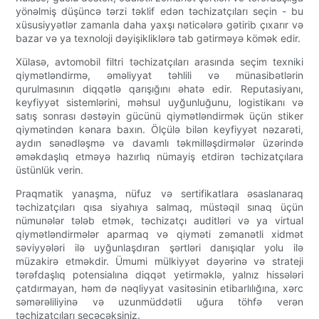
yönəlmiş düşüncə tərzi təklif edən təchizatçıları seçin - bu
xüsusiyyətlər zamanla daha yaxşı nəticələrə gətirib çıxarır və
bazar və ya texnoloji dəyişikliklərə tab gətirməyə kömək edir.
Xülasə, avtomobil filtri təchizatçıları arasında seçim texniki
qiymətləndirmə, əməliyyat təhlili və münasibətlərin
qurulmasının diqqətlə qarışığını əhatə edir. Reputasiyanı,
keyfiyyət sistemlərini, məhsul uyğunluğunu, logistikanı və
satış sonrası dəstəyin gücünü qiymətləndirmək üçün stiker
qiymətindən kənara baxın. Ölçülə bilən keyfiyyət nəzarəti,
aydın sənədləşmə və davamlı təkmilləşdirmələr üzərində
əməkdaşlıq etməyə hazırlıq nümayiş etdirən təchizatçılara
üstünlük verin.
Praqmatik yanaşma, nüfuz və sertifikatlara əsaslanaraq
təchizatçıları qısa siyahıya salmaq, müstəqil sınaq üçün
nümunələr tələb etmək, təchizatçı auditləri və ya virtual
qiymətləndirmələr aparmaq və qiyməti zəmanətli xidmət
səviyyələri ilə uyğunlaşdıran şərtləri danışıqlar yolu ilə
müzakirə etməkdir. Ümumi mülkiyyət dəyərinə və strateji
tərəfdaşlıq potensialına diqqət yetirməklə, yalnız hissələri
çatdırmayan, həm də nəqliyyat vasitəsinin etibarlılığına, xərc
səmərəliliyinə və uzunmüddətli uğura töhfə verən
təchizatçıları seçəcəksiniz.