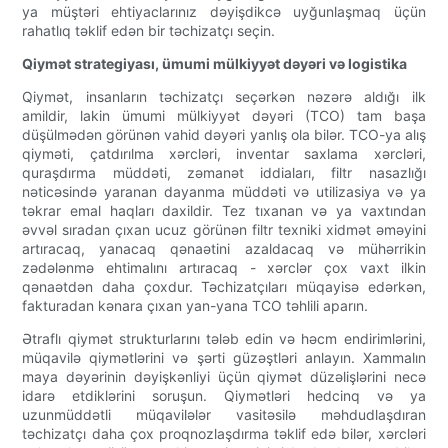
ya müştəri ehtiyaclarınız dəyişdikcə uyğunlaşmaq üçün
rahatlıq təklif edən bir təchizatçı seçin.
Qiymət strategiyası, ümumi mülkiyyət dəyəri və logistika
Qiymət, insanların təchizatçı seçərkən nəzərə aldığı ilk
amildir, lakin ümumi mülkiyyət dəyəri (TCO) tam başa
düşülmədən görünən vahid dəyəri yanlış ola bilər. TCO-ya alış
qiyməti, çatdırılma xərcləri, inventar saxlama xərcləri,
quraşdırma müddəti, zəmanət iddiaları, filtr nasazlığı
nəticəsində yaranan dayanma müddəti və utilizasiya və ya
təkrar emal haqları daxildir. Tez tıxanan və ya vaxtından
əvvəl sıradan çıxan ucuz görünən filtr texniki xidmət əməyini
artıracaq, yanacaq qənaətini azaldacaq və mühərrikin
zədələnmə ehtimalını artıracaq - xərclər çox vaxt ilkin
qənaətdən daha çoxdur. Təchizatçıları müqayisə edərkən,
fakturadan kənara çıxan yan-yana TCO təhlili aparın.
Ətraflı qiymət strukturlarını tələb edin və həcm endirimlərini,
müqavilə qiymətlərini və şərti güzəştləri anlayın. Xammalın
maya dəyərinin dəyişkənliyi üçün qiymət düzəlişlərini necə
idarə etdiklərini soruşun. Qiymətləri hedcinq və ya
uzunmüddətli müqavilələr vasitəsilə məhdudlaşdıran
təchizatçı daha çox proqnozlaşdırma təklif edə bilər, xərcləri