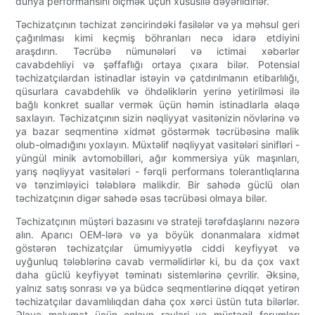
dünya performansını ölçmək üçün xüsusilə dəyərlidirlər.
Təchizatçının təchizat zəncirindəki fasilələr və ya məhsul geri
çağırılması kimi keçmiş böhranları necə idarə etdiyini
araşdırın. Təcrübə nümunələri və ictimai xəbərlər
cavabdehliyi və şəffaflığı ortaya çıxara bilər. Potensial
təchizatçılardan istinadlar istəyin və çatdırılmanın etibarlılığı,
qüsurlara cavabdehlik və öhdəliklərin yerinə yetirilməsi ilə
bağlı konkret suallar vermək üçün həmin istinadlarla əlaqə
saxlayın. Təchizatçının sizin nəqliyyat vasitənizin növlərinə və
ya bazar seqmentinə xidmət göstərmək təcrübəsinə malik
olub-olmadığını yoxlayın. Müxtəlif nəqliyyat vasitələri sinifləri -
yüngül minik avtomobilləri, ağır kommersiya yük maşınları,
yarış nəqliyyat vasitələri - fərqli performans tolerantlıqlarına
və tənzimləyici tələblərə malikdir. Bir sahədə güclü olan
təchizatçının digər sahədə əsas təcrübəsi olmaya bilər.
Təchizatçının müştəri bazasını və strateji tərəfdaşlarını nəzərə
alın. Aparıcı OEM-lərə və ya böyük donanmalara xidmət
göstərən təchizatçılar ümumiyyətlə ciddi keyfiyyət və
uyğunluq tələblərinə cavab verməlidirlər ki, bu da çox vaxt
daha güclü keyfiyyət təminatı sistemlərinə çevrilir. Əksinə,
yalnız satış sonrası və ya büdcə seqmentlərinə diqqət yetirən
təchizatçılar davamlılıqdan daha çox xərci üstün tuta bilərlər.
Əlavə məlumat üçün onlayn rəyləri və müstəqil forumları