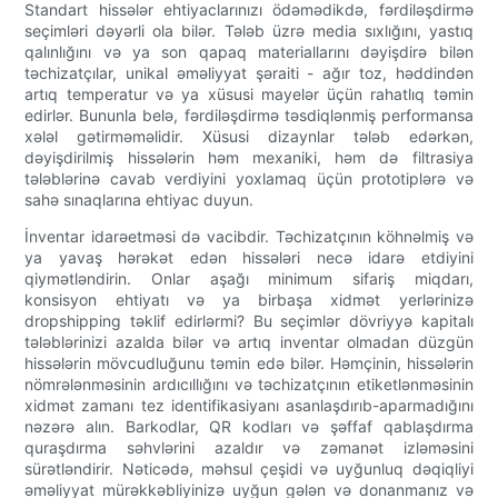
Standart hissələr ehtiyaclarınızı ödəmədikdə, fərdiləşdirmə
seçimləri dəyərli ola bilər. Tələb üzrə media sıxlığını, yastıq
qalınlığını və ya son qapaq materiallarını dəyişdirə bilən
təchizatçılar, unikal əməliyyat şəraiti - ağır toz, həddindən
artıq temperatur və ya xüsusi mayelər üçün rahatlıq təmin
edirlər. Bununla belə, fərdiləşdirmə təsdiqlənmiş performansa
xələl gətirməməlidir. Xüsusi dizaynlar tələb edərkən,
dəyişdirilmiş hissələrin həm mexaniki, həm də filtrasiya
tələblərinə cavab verdiyini yoxlamaq üçün prototiplərə və
sahə sınaqlarına ehtiyac duyun.
İnventar idarəetməsi də vacibdir. Təchizatçının köhnəlmiş və
ya yavaş hərəkət edən hissələri necə idarə etdiyini
qiymətləndirin. Onlar aşağı minimum sifariş miqdarı,
konsisyon ehtiyatı və ya birbaşa xidmət yerlərinizə
dropshipping təklif edirlərmi? Bu seçimlər dövriyyə kapitalı
tələblərinizi azalda bilər və artıq inventar olmadan düzgün
hissələrin mövcudluğunu təmin edə bilər. Həmçinin, hissələrin
nömrələnməsinin ardıcıllığını və təchizatçının etiketlənməsinin
xidmət zamanı tez identifikasiyanı asanlaşdırıb-aparmadığını
nəzərə alın. Barkodlar, QR kodları və şəffaf qablaşdırma
quraşdırma səhvlərini azaldır və zəmanət izləməsini
sürətləndirir. Nəticədə, məhsul çeşidi və uyğunluq dəqiqliyi
əməliyyat mürəkkəbliyinizə uyğun gələn və donanmanız və