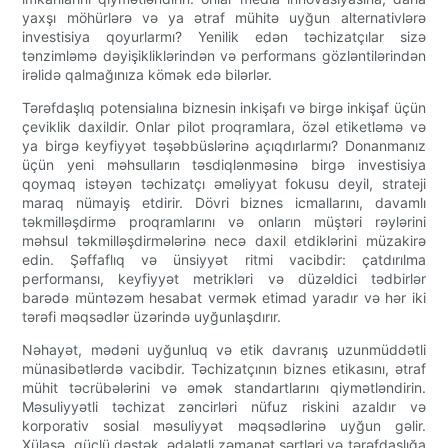
yaxşı möhürlərə və ya ətraf mühitə uyğun alternativlərə
investisiya qoyurlarmı? Yenilik edən təchizatçılar sizə
tənzimləmə dəyişikliklərindən və performans gözləntilərindən
irəlidə qalmağınıza kömək edə bilərlər.
Tərəfdaşlıq potensialına biznesin inkişafı və birgə inkişaf üçün
çeviklik daxildir. Onlar pilot proqramlara, özəl etiketləmə və
ya birgə keyfiyyət təşəbbüslərinə açıqdırlarmı? Donanmanız
üçün yeni məhsulların təsdiqlənməsinə birgə investisiya
qoymaq istəyən təchizatçı əməliyyat fokusu deyil, strateji
maraq nümayiş etdirir. Dövri biznes icmallarını, davamlı
təkmilləşdirmə proqramlarını və onların müştəri rəylərini
məhsul təkmilləşdirmələrinə necə daxil etdiklərini müzakirə
edin. Şəffaflıq və ünsiyyət ritmi vacibdir: çatdırılma
performansı, keyfiyyət metrikləri və düzəldici tədbirlər
barədə müntəzəm hesabat vermək etimad yaradır və hər iki
tərəfi məqsədlər üzərində uyğunlaşdırır.
Nəhayət, mədəni uyğunluq və etik davranış uzunmüddətli
münasibətlərdə vacibdir. Təchizatçının biznes etikasını, ətraf
mühit təcrübələrini və əmək standartlarını qiymətləndirin.
Məsuliyyətli təchizat zəncirləri nüfuz riskini azaldır və
korporativ sosial məsuliyyət məqsədlərinə uyğun gəlir.
Xülasə, güclü dəstək, ədalətli zəmanət şərtləri və tərəfdaşlığa