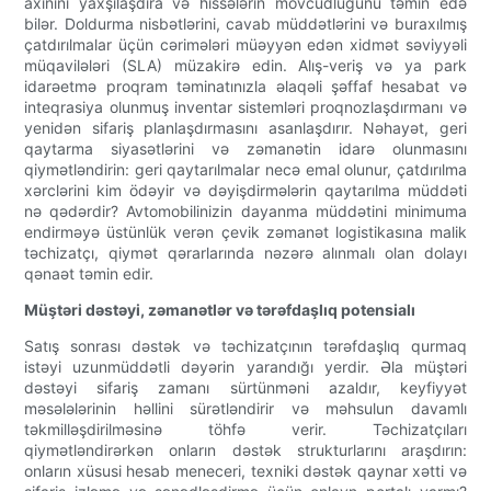
axınını yaxşılaşdıra və hissələrin mövcudluğunu təmin edə
bilər. Doldurma nisbətlərini, cavab müddətlərini və buraxılmış
çatdırılmalar üçün cərimələri müəyyən edən xidmət səviyyəli
müqavilələri (SLA) müzakirə edin. Alış-veriş və ya park
idarəetmə proqram təminatınızla əlaqəli şəffaf hesabat və
inteqrasiya olunmuş inventar sistemləri proqnozlaşdırmanı və
yenidən sifariş planlaşdırmasını asanlaşdırır. Nəhayət, geri
qaytarma siyasətlərini və zəmanətin idarə olunmasını
qiymətləndirin: geri qaytarılmalar necə emal olunur, çatdırılma
xərclərini kim ödəyir və dəyişdirmələrin qaytarılma müddəti
nə qədərdir? Avtomobilinizin dayanma müddətini minimuma
endirməyə üstünlük verən çevik zəmanət logistikasına malik
təchizatçı, qiymət qərarlarında nəzərə alınmalı olan dolayı
qənaət təmin edir.
Müştəri dəstəyi, zəmanətlər və tərəfdaşlıq potensialı
Satış sonrası dəstək və təchizatçının tərəfdaşlıq qurmaq
istəyi uzunmüddətli dəyərin yarandığı yerdir. Əla müştəri
dəstəyi sifariş zamanı sürtünməni azaldır, keyfiyyət
məsələlərinin həllini sürətləndirir və məhsulun davamlı
təkmilləşdirilməsinə töhfə verir. Təchizatçıları
qiymətləndirərkən onların dəstək strukturlarını araşdırın:
onların xüsusi hesab meneceri, texniki dəstək qaynar xətti və