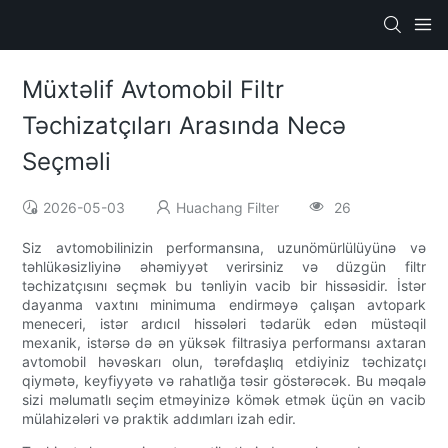
Müxtəlif Avtomobil Filtr
Təchizatçıları Arasında Necə
Seçməli
2026-05-03
Huachang Filter
26
Siz avtomobilinizin performansına, uzunömürlülüyünə və
təhlükəsizliyinə əhəmiyyət verirsiniz və düzgün filtr
təchizatçısını seçmək bu tənliyin vacib bir hissəsidir. İstər
dayanma vaxtını minimuma endirməyə çalışan avtopark
meneceri, istər ardıcıl hissələri tədarük edən müstəqil
mexanik, istərsə də ən yüksək filtrasiya performansı axtaran
avtomobil həvəskarı olun, tərəfdaşlıq etdiyiniz təchizatçı
qiymətə, keyfiyyətə və rahatlığa təsir göstərəcək. Bu məqalə
sizi məlumatlı seçim etməyinizə kömək etmək üçün ən vacib
mülahizələri və praktik addımları izah edir.