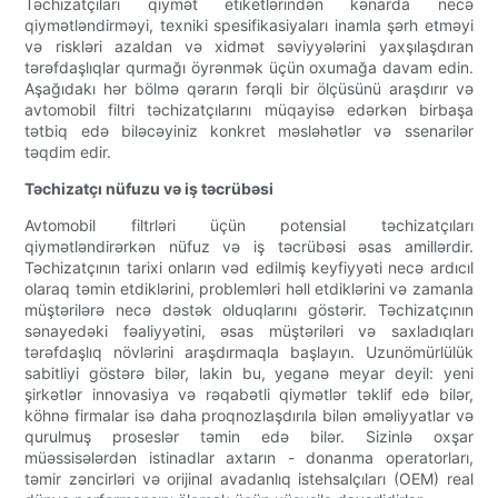
Təchizatçıları qiymət etiketlərindən kənarda necə
qiymətləndirməyi, texniki spesifikasiyaları inamla şərh etməyi
və riskləri azaldan və xidmət səviyyələrini yaxşılaşdıran
tərəfdaşlıqlar qurmağı öyrənmək üçün oxumağa davam edin.
Aşağıdakı hər bölmə qərarın fərqli bir ölçüsünü araşdırır və
avtomobil filtri təchizatçılarını müqayisə edərkən birbaşa
tətbiq edə biləcəyiniz konkret məsləhətlər və ssenarilər
təqdim edir.
Təchizatçı nüfuzu və iş təcrübəsi
Avtomobil filtrləri üçün potensial təchizatçıları
qiymətləndirərkən nüfuz və iş təcrübəsi əsas amillərdir.
Təchizatçının tarixi onların vəd edilmiş keyfiyyəti necə ardıcıl
olaraq təmin etdiklərini, problemləri həll etdiklərini və zamanla
müştərilərə necə dəstək olduqlarını göstərir. Təchizatçının
sənayedəki fəaliyyətini, əsas müştəriləri və saxladıqları
tərəfdaşlıq növlərini araşdırmaqla başlayın. Uzunömürlülük
sabitliyi göstərə bilər, lakin bu, yeganə meyar deyil: yeni
şirkətlər innovasiya və rəqabətli qiymətlər təklif edə bilər,
köhnə firmalar isə daha proqnozlaşdırıla bilən əməliyyatlar və
qurulmuş proseslər təmin edə bilər. Sizinlə oxşar
müəssisələrdən istinadlar axtarın - donanma operatorları,
təmir zəncirləri və orijinal avadanlıq istehsalçıları (OEM) real