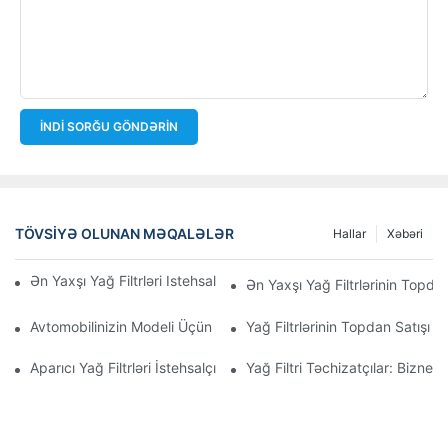
İNDI SORĞU GÖNDƏRIN
TÖVSIYƏ OLUNAN MƏQALƏLƏR
Hallar
Xəbəri
Ən Yaxşı Yağ Filtrləri Istehsal Edən Şirkətlər: Hərtərəfli Baxış
Ən Yaxşı Yağ Filtrlərinin Topdan
Avtomobilinizin Modeli Üçün Düzgün Yağ Filtrinin Seçilməsi: Əsa
Yağ Filtrlərinin Topdan Satışı 
Aparıcı Yağ Filtrləri İstehsalçılarına Və Onların İnnovasiyalarına D
Yağ Filtri Təchizatçılar: Biznes