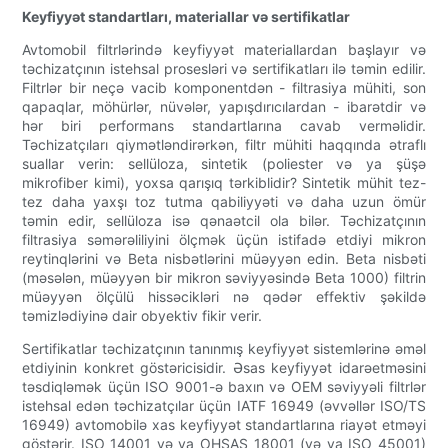
Keyfiyyət standartları, materiallar və sertifikatlar
Avtomobil filtrlərində keyfiyyət materiallardan başlayır və
təchizatçının istehsal prosesləri və sertifikatları ilə təmin edilir.
Filtrlər bir neçə vacib komponentdən - filtrasiya mühiti, son
qapaqlar, möhürlər, nüvələr, yapışdırıcılardan - ibarətdir və
hər biri performans standartlarına cavab verməlidir.
Təchizatçıları qiymətləndirərkən, filtr mühiti haqqında ətraflı
suallar verin: sellüloza, sintetik (poliester və ya şüşə
mikrofiber kimi), yoxsa qarışıq tərkiblidir? Sintetik mühit tez-
tez daha yaxşı toz tutma qabiliyyəti və daha uzun ömür
təmin edir, sellüloza isə qənaətcil ola bilər. Təchizatçının
filtrasiya səmərəliliyini ölçmək üçün istifadə etdiyi mikron
reytinqlərini və Beta nisbətlərini müəyyən edin. Beta nisbəti
(məsələn, müəyyən bir mikron səviyyəsində Beta 1000) filtrin
müəyyən ölçülü hissəcikləri nə qədər effektiv şəkildə
təmizlədiyinə dair obyektiv fikir verir.
Sertifikatlar təchizatçının tanınmış keyfiyyət sistemlərinə əməl
etdiyinin konkret göstəricisidir. Əsas keyfiyyət idarəetməsini
təsdiqləmək üçün ISO 9001-ə baxın və OEM səviyyəli filtrlər
istehsal edən təchizatçılar üçün IATF 16949 (əvvəllər ISO/TS
16949) avtomobilə xas keyfiyyət standartlarına riayət etməyi
göstərir. ISO 14001 və ya OHSAS 18001 (və ya ISO 45001)