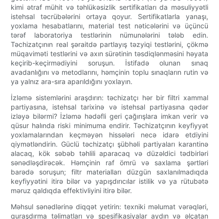
kimi ətraf mühit və təhlükəsizlik sertifikatları da məsuliyyətli
istehsal təcrübələrini ortaya qoyur. Sertifikatlarla yanaşı,
yoxlama hesabatlarını, material test nəticələrini və üçüncü
tərəf laboratoriya testlərinin nümunələrini tələb edin.
Təchizatçının real şəraitdə partlayış təzyiqi testlərini, çökmə
müqaviməti testlərini və axın sürətinin təsdiqlənməsini həyata
keçirib-keçirmədiyini soruşun. İstifadə olunan sınaq
avadanlığını və metodlarını, həmçinin toplu sınaqların rutin və
ya yalnız ara-sıra aparıldığını yoxlayın.
İzləmə sistemlərini araşdırın: təchizatçı hər bir filtri xammal
partiyasına, istehsal tarixinə və istehsal partiyasına qədər
izləyə bilərmi? İzləmə hədəfli geri çağırışlara imkan verir və
qüsur halında riski minimuma endirir. Təchizatçının keyfiyyət
yoxlamalarından keçməyən hissələri necə idarə etdiyini
qiymətləndirin. Güclü təchizatçı şübhəli partiyaları karantinə
alacaq, kök səbəb təhlili aparacaq və düzəldici tədbirləri
sənədləşdirəcək. Həmçinin raf ömrü və saxlama şərtləri
barədə soruşun; filtr materialları düzgün saxlanılmadıqda
keyfiyyətini itirə bilər və yapışdırıcılar istilik və ya rütubətə
məruz qaldıqda effektivliyini itirə bilər.
Məhsul sənədlərinə diqqət yetirin: texniki məlumat vərəqləri,
quraşdırma təlimatları və spesifikasiyalar aydın və əlçatan