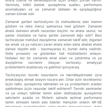
sifariş izləmə və sənədləşdirmə üçün onlayn portalı varmı?
Vaxtında, bilikli dəstək quraşdırma sualları, performans
anomaliyaları və ya zəmanət iddiaları ilə qarşılaşdığınız
zaman kömək edir.
Zəmanət şərtləri təchizatçının öz məhsullarına olan inamını
göstərir və riskə məruz qalmanıza təsir göstərir. Zəmanət
əhatə dairəsini ətraflı nəzərdən keçirin: nə əhatə olunur, nə
qədər müddətə və hansı şərtlər zəmanəti ləğv edir? Bəzi
təchizatçılar məhdud dəyişdirmə zəmanəti təklif edir, digərləri
isə əmək və ya nəticəvi zərəri əhatə edən daha əhatəli əhatə
dairəsi təqdim edir - baxmayaraq ki, bunlar daha nadirdir.
İddia prosesini və gözlənilən həll müddətlərini anlayın.
İddiaları tez bir zamanda emal edən və çatdırılma və ya
dəyişdirmə xərclərini ödəyən təchizatçı əməliyyat
problemlərini azaldacaq və gəlirinizi qoruyacaq.
Təchizatçının texniki resurslarını və təkmilləşdirmələr üzrə
əməkdaşlıq etmək istəyini nəzərə alın. Onlar sizin texnikləriniz
üçün təlim, quraşdırma təlimatları və ya problemlərin aradan
qaldırılması üçün resurslar təklif edirlərmi? Texniki seminarlar
və ya onlayn təlimlər təmin edən istehsalçılar quraşdırma
səhvlərini azalda və filtrlərin sahədə optimal performans
təmin etməsini təmin edə bilərlər. Həmçinin onların AR-GE
imkanlarını qiymətləndirin: onlar media innovasiyasına, daha