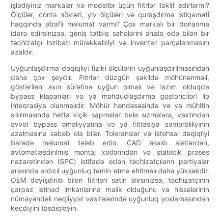
işlədiyiniz markalar və modellər üçün filtrlər təklif edirlərmi?
Ölçülər, conta növləri, yiv ölçüləri və quraşdırma istiqaməti
haqqında ətraflı məlumat varmı? Çox markalı bir donanma
idarə edirsinizsə, geniş tətbiq sahələrini əhatə edə bilən bir
təchizatçı inzibati mürəkkəbliyi və inventar parçalanmasını
azaldır.
Uyğunlaşdırma dəqiqliyi fiziki ölçülərin uyğunlaşdırılmasından
daha çox şeydir. Filtrlər düzgün şəkildə möhürlənməli,
göstərilən axın sürətinə uyğun olmalı və lazım olduqda
bypass klapanları və ya məhdudlaşdırma göstəriciləri ilə
inteqrasiya olunmalıdır. Möhür həndəsəsində və ya mühitin
sıxılmasında hətta kiçik sapmalar belə sızmalara, vaxtından
əvvəl bypass əməliyyatına və ya filtrasiya səmərəliliyinin
azalmasına səbəb ola bilər. Toleranslar və istehsal dəqiqliyi
barədə məlumat tələb edin. CAD əsaslı alətlərdən,
avtomatlaşdırılmış montaj xətlərindən və statistik proses
nəzarətindən (SPC) istifadə edən təchizatçıların partiyalar
arasında ardıcıl uyğunluq təmin etmə ehtimalı daha yüksəkdir.
OEM dəyişdirilə bilən filtrləri satın alırsınızsa, təchizatçının
çarpaz istinad imkanlarına malik olduğunu və hissələrinin
nümayəndəli nəqliyyat vasitələrində uyğunluq yoxlamasından
keçdiyini təsdiqləyin.