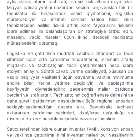
aylıq olaraq ötürən təchizatçı isə sizi risk altında qoya bilər.
Miqyas iqtisadiyyatını nəzərdən keçirin: alış-verişləri tək bir
təchizatçı ilə birləşdirmək vahid qiymətlərini, logistika
mürəkkəbliyini və inzibati xərcləri azalda bilər, lakin
təchizatçıdan asılılıq riskini artırır. Xərc faydalarını risklərin
idarə edilməsi ilə balanslaşdıran bir strategiya tətbiq edin,
məsələn, vacib hissələr üçün ikinci dərəcəli təchizatçı
münasibətlərini qorumaq.
Logistika və çatdırılma müddəti vacibdir. Standart və təcili
sifarişlər üçün orta çatdırılma müddətlərini, minimum sifariş
miqdarını və təchizatçının təcili çatdırılmaları necə idarə
etdiyini anlayın. Sürətli cavab vermə qabiliyyəti, xüsusən də
vacib nəqliyyat vasitələri üçün dayanma vaxtını minimuma
endirə bilər. Yerinə yetirmə dəqiqliyini və qablaşdırma
keyfiyyətini qiymətləndirin; zədələnmiş mallar çatdıqda
xərcləri və israfı artırır. Təchizatçının coğrafi əhatə dairəsini və
daha sürətli çatdırılmanı dəstəkləmək üçün regional anbarları
saxlayıb-saxlamadığını nəzərə alın. Beynəlxalq təchizat
axtararkən çatdırılma seçimləri, idxal/ixrac uyğunluğu və
rüsumlar da xərc hesablamalarında nəzərə alınmalıdır.
Satıcı tərəfindən idarə olunan inventar (VMI), konsiyon anbarı
və vaxtında çatdırılma kimi inventar həlləri pul vəsaitlərinin