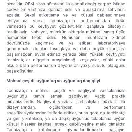
olmalıdır. OEM hissə nömrələri ilə əlaqəli dəqiq çarpaz istinad
cədvəlləri vaxtınıza qənaət edir və quraşdırma səhvlərini
azaldır. Şəxsi etiketləmə və ya xüsusi qablaşdırmaya
ehtiyacınız varsa, təchizatçının performansdan ödün
vermədən bu keyfiyyət gözləntilərini qarşılaya biləcəyini
təsdiqləyin. Nəhayət, mümkün olduqda müstəqil sınaq üçün
nümunələr tələb edin. Nümunəni müntəzəm xidmət
dövrünüzdə keçirmək və ya etibarlı laboratoriyaya
göndərmək, iddiaları təsdiqləyə və daha böyük sifarişlərə
başlamazdan əvvəl etimad yarada bilər. Yüksək keyfiyyətli
təchizatçılar diqqətlə araşdırılmağı xoşlayırlar, çünki onlar
ölçülə bilən performansın dəyərin ən yaxşı sübutu olduğunu
başa düşürlər.
Məhsul çeşidi, uyğunluq və uyğunluq dəqiqliyi
Təchizatçının məhsul çeşidi və nəqliyyat vasitələrinizlə
uyğunluğu təmin etmək qabiliyyəti vacib praktik
mülahizələrdir. Nəqliyyat vasitəsi istehsalçıları müxtəlif filtr
dizaynlarından, ölçülərindən və performans
spesifikasiyalarından istifadə edirlər, buna görə də təchizatçı
ya geniş kataloqa, ya da dəqiq uyğunluq tələblərinə uyğun
xüsusi hissələr istehsal etmək qabiliyyətinə malik olmalıdır.
Təchizatçının kataloqunu qiymətləndirməklə başlayın: