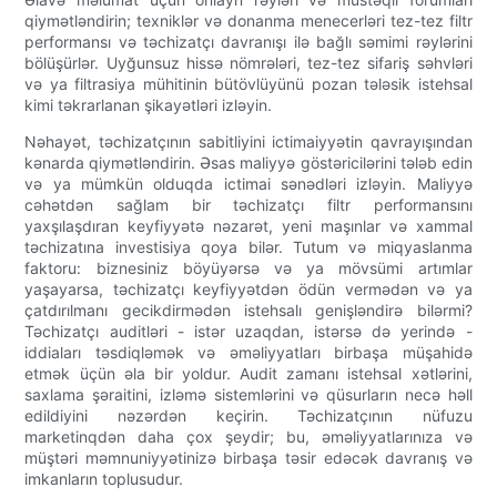
qiymətləndirin; texniklər və donanma menecerləri tez-tez filtr
performansı və təchizatçı davranışı ilə bağlı səmimi rəylərini
bölüşürlər. Uyğunsuz hissə nömrələri, tez-tez sifariş səhvləri
və ya filtrasiya mühitinin bütövlüyünü pozan tələsik istehsal
kimi təkrarlanan şikayətləri izləyin.
Nəhayət, təchizatçının sabitliyini ictimaiyyətin qavrayışından
kənarda qiymətləndirin. Əsas maliyyə göstəricilərini tələb edin
və ya mümkün olduqda ictimai sənədləri izləyin. Maliyyə
cəhətdən sağlam bir təchizatçı filtr performansını
yaxşılaşdıran keyfiyyətə nəzarət, yeni maşınlar və xammal
təchizatına investisiya qoya bilər. Tutum və miqyaslanma
faktoru: biznesiniz böyüyərsə və ya mövsümi artımlar
yaşayarsa, təchizatçı keyfiyyətdən ödün vermədən və ya
çatdırılmanı gecikdirmədən istehsalı genişləndirə bilərmi?
Təchizatçı auditləri - istər uzaqdan, istərsə də yerində -
iddiaları təsdiqləmək və əməliyyatları birbaşa müşahidə
etmək üçün əla bir yoldur. Audit zamanı istehsal xətlərini,
saxlama şəraitini, izləmə sistemlərini və qüsurların necə həll
edildiyini nəzərdən keçirin. Təchizatçının nüfuzu
marketinqdən daha çox şeydir; bu, əməliyyatlarınıza və
müştəri məmnuniyyətinizə birbaşa təsir edəcək davranış və
imkanların toplusudur.