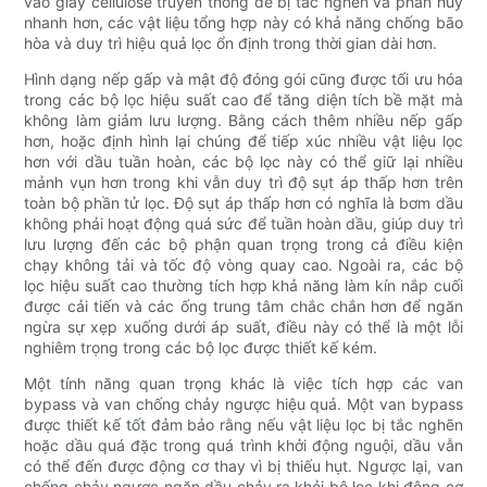
vào giấy cellulose truyền thống dễ bị tắc nghẽn và phân hủy
nhanh hơn, các vật liệu tổng hợp này có khả năng chống bão
hòa và duy trì hiệu quả lọc ổn định trong thời gian dài hơn.
Hình dạng nếp gấp và mật độ đóng gói cũng được tối ưu hóa
trong các bộ lọc hiệu suất cao để tăng diện tích bề mặt mà
không làm giảm lưu lượng. Bằng cách thêm nhiều nếp gấp
hơn, hoặc định hình lại chúng để tiếp xúc nhiều vật liệu lọc
hơn với dầu tuần hoàn, các bộ lọc này có thể giữ lại nhiều
mảnh vụn hơn trong khi vẫn duy trì độ sụt áp thấp hơn trên
toàn bộ phần tử lọc. Độ sụt áp thấp hơn có nghĩa là bơm dầu
không phải hoạt động quá sức để tuần hoàn dầu, giúp duy trì
lưu lượng đến các bộ phận quan trọng trong cả điều kiện
chạy không tải và tốc độ vòng quay cao. Ngoài ra, các bộ
lọc hiệu suất cao thường tích hợp khả năng làm kín nắp cuối
được cải tiến và các ống trung tâm chắc chắn hơn để ngăn
ngừa sự xẹp xuống dưới áp suất, điều này có thể là một lỗi
nghiêm trọng trong các bộ lọc được thiết kế kém.
Một tính năng quan trọng khác là việc tích hợp các van
bypass và van chống chảy ngược hiệu quả. Một van bypass
được thiết kế tốt đảm bảo rằng nếu vật liệu lọc bị tắc nghẽn
hoặc dầu quá đặc trong quá trình khởi động nguội, dầu vẫn
có thể đến được động cơ thay vì bị thiếu hụt. Ngược lại, van
chống chảy ngược ngăn dầu chảy ra khỏi bộ lọc khi động cơ