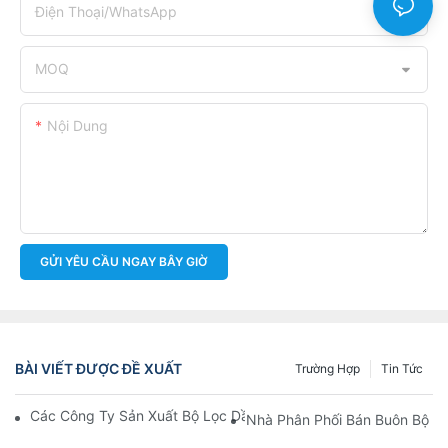
Điện Thoại/WhatsApp
MOQ
Nội Dung
GỬI YÊU CẦU NGAY BÂY GIỜ
BÀI VIẾT ĐƯỢC ĐỀ XUẤT
Trường Hợp
Tin Tức
Các Công Ty Sản Xuất Bộ Lọc Dầu Hàng Đầu: Tổng Quan Toàn 
Nhà Phân Phối Bán Buôn Bộ Lọ