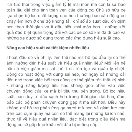
ích tức thời trong việc giảm tỷ lệ mài mòn mà còn là sự bảo
toàn lâu dài cho tính toàn vẹn của động cơ. Chủ sở hữu xe
lựa chọn bộ lọc chất lượng cao hơn thường báo cáo động cơ
chạy êm hơn ở chế độ không tải, chỉ số áp suất dầu ổn định
hơn theo thời gian và ít dấu hiệu mài mòn hơn - những kết
quả đặc biệt quan trọng đối với các xe có số km đã đi cao và
những xe được sử dụng trong các ứng dụng hiệu suất cao.
Nâng cao hiệu suất và tiết kiệm nhiên liệu
Thoạt đầu có vẻ phi lý: làm thế nào mà bộ lọc dầu lại có thể
ảnh hưởng đến hiệu suất và hiệu quả nhiên liệu? Mối liên hệ
nằm ở việc giảm ma sát, bôi trơn liên tục và quản lý nhiệt.
Động cơ hoạt động với dung sai hẹp, nơi ngay cả những cải
tiến nhỏ trong việc bôi trơn cũng có thể giảm tổn thất ký sinh
- những năng lượng tiêu hao không góp phần vào việc
chuyển động của xe mà bị tiêu thụ bên trong. Bộ lọc hiệu
suất cao duy trì dầu sạch hơn trong thời gian dài hơn, đảm
bảo các bộ phận chuyển động gặp ít ma sát hơn. Điều này
không chỉ hỗ trợ phản ứng ga mượt mà hơn và giảm lực cản
trên các cụm quay mà còn có thể mang lại những lợi ích nhỏ,
thực tế về hiệu quả nhiên liệu, đặc biệt trong điều kiện mà
động cơ sẽ gặp khó khăn với dầu bị xuống cấp.