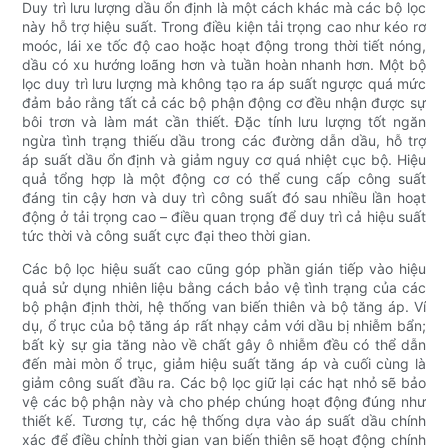
Duy trì lưu lượng dầu ổn định là một cách khác mà các bộ lọc
này hỗ trợ hiệu suất. Trong điều kiện tải trọng cao như kéo rơ
moóc, lái xe tốc độ cao hoặc hoạt động trong thời tiết nóng,
dầu có xu hướng loãng hơn và tuần hoàn nhanh hơn. Một bộ
lọc duy trì lưu lượng mà không tạo ra áp suất ngược quá mức
đảm bảo rằng tất cả các bộ phận động cơ đều nhận được sự
bôi trơn và làm mát cần thiết. Đặc tính lưu lượng tốt ngăn
ngừa tình trạng thiếu dầu trong các đường dẫn dầu, hỗ trợ
áp suất dầu ổn định và giảm nguy cơ quá nhiệt cục bộ. Hiệu
quả tổng hợp là một động cơ có thể cung cấp công suất
đáng tin cậy hơn và duy trì công suất đó sau nhiều lần hoạt
động ở tải trọng cao – điều quan trọng để duy trì cả hiệu suất
tức thời và công suất cực đại theo thời gian.
Các bộ lọc hiệu suất cao cũng góp phần gián tiếp vào hiệu
quả sử dụng nhiên liệu bằng cách bảo vệ tình trạng của các
bộ phận định thời, hệ thống van biến thiên và bộ tăng áp. Ví
dụ, ổ trục của bộ tăng áp rất nhạy cảm với dầu bị nhiễm bẩn;
bất kỳ sự gia tăng nào về chất gây ô nhiễm đều có thể dẫn
đến mài mòn ổ trục, giảm hiệu suất tăng áp và cuối cùng là
giảm công suất đầu ra. Các bộ lọc giữ lại các hạt nhỏ sẽ bảo
vệ các bộ phận này và cho phép chúng hoạt động đúng như
thiết kế. Tương tự, các hệ thống dựa vào áp suất dầu chính
xác để điều chỉnh thời gian van biến thiên sẽ hoạt động chính