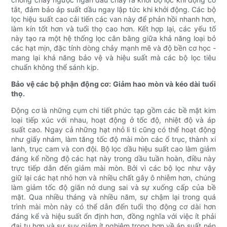
tắt, đảm bảo áp suất dầu ngay lập tức khi khởi động. Các bộ
lọc hiệu suất cao cải tiến các van này để phản hồi nhanh hơn,
làm kín tốt hơn và tuổi thọ cao hơn. Kết hợp lại, các yếu tố
này tạo ra một hệ thống lọc cân bằng giữa khả năng loại bỏ
các hạt mịn, đặc tính dòng chảy mạnh mẽ và độ bền cơ học -
mang lại khả năng bảo vệ và hiệu suất mà các bộ lọc tiêu
chuẩn không thể sánh kịp.
Bảo vệ các bộ phận động cơ: Giảm hao mòn và kéo dài tuổi
thọ.
Động cơ là những cụm chi tiết phức tạp gồm các bề mặt kim
loại tiếp xúc với nhau, hoạt động ở tốc độ, nhiệt độ và áp
suất cao. Ngay cả những hạt nhỏ li ti cũng có thể hoạt động
như giấy nhám, làm tăng tốc độ mài mòn các ổ trục, thành xi
lanh, trục cam và con đội. Bộ lọc dầu hiệu suất cao làm giảm
đáng kể nồng độ các hạt này trong dầu tuần hoàn, điều này
trực tiếp dẫn đến giảm mài mòn. Bởi vì các bộ lọc như vậy
giữ lại các hạt nhỏ hơn và nhiều chất gây ô nhiễm hơn, chúng
làm giảm tốc độ giãn nở dung sai và sự xuống cấp của bề
mặt. Qua nhiều tháng và nhiều năm, sự chậm lại trong quá
trình mài mòn này có thể dẫn đến tuổi thọ động cơ dài hơn
đáng kể và hiệu suất ổn định hơn, đồng nghĩa với việc ít phải
đại tu hơn và sự suy giảm ít nghiêm trọng hơn về áp suất nén