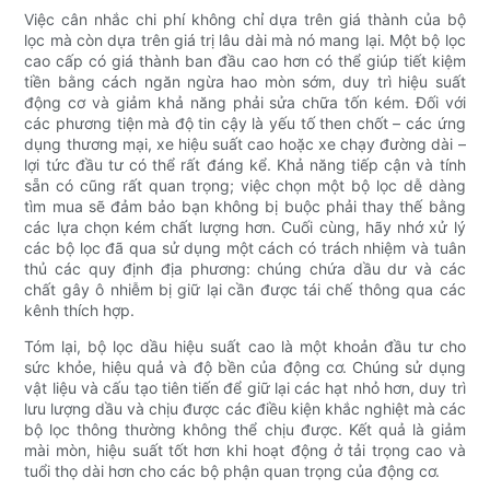
Việc cân nhắc chi phí không chỉ dựa trên giá thành của bộ
lọc mà còn dựa trên giá trị lâu dài mà nó mang lại. Một bộ lọc
cao cấp có giá thành ban đầu cao hơn có thể giúp tiết kiệm
tiền bằng cách ngăn ngừa hao mòn sớm, duy trì hiệu suất
động cơ và giảm khả năng phải sửa chữa tốn kém. Đối với
các phương tiện mà độ tin cậy là yếu tố then chốt – các ứng
dụng thương mại, xe hiệu suất cao hoặc xe chạy đường dài –
lợi tức đầu tư có thể rất đáng kể. Khả năng tiếp cận và tính
sẵn có cũng rất quan trọng; việc chọn một bộ lọc dễ dàng
tìm mua sẽ đảm bảo bạn không bị buộc phải thay thế bằng
các lựa chọn kém chất lượng hơn. Cuối cùng, hãy nhớ xử lý
các bộ lọc đã qua sử dụng một cách có trách nhiệm và tuân
thủ các quy định địa phương: chúng chứa dầu dư và các
chất gây ô nhiễm bị giữ lại cần được tái chế thông qua các
kênh thích hợp.
Tóm lại, bộ lọc dầu hiệu suất cao là một khoản đầu tư cho
sức khỏe, hiệu quả và độ bền của động cơ. Chúng sử dụng
vật liệu và cấu tạo tiên tiến để giữ lại các hạt nhỏ hơn, duy trì
lưu lượng dầu và chịu được các điều kiện khắc nghiệt mà các
bộ lọc thông thường không thể chịu được. Kết quả là giảm
mài mòn, hiệu suất tốt hơn khi hoạt động ở tải trọng cao và
tuổi thọ dài hơn cho các bộ phận quan trọng của động cơ.