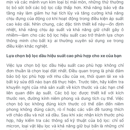
mịn và các mảnh vụn kim loại bị mài mòn, những thứ thường
bị bỏ sót bởi các bộ lọc cấp thấp hơn. Khả năng bảo vệ đa
tầng này làm giảm hư hại tích lũy và tăng cường khả năng
chịu đựng của động cơ khi hoạt động trong điều kiện áp suất
cao kéo dài. Nhìn chung, các đặc tính thiết kế này—ổn định
nhiệt, khả năng chịu áp suất và khả năng giữ chất gây ô
nhiễm—làm cho các bộ lọc hiệu suất cao trở thành lựa chọn
thông minh cho bất kỳ ai thường xuyên sử dụng xe trong
điều kiện khắc nghiệt.
Lựa chọn bộ lọc dầu hiệu suất cao phù hợp cho xe của bạn
Việc lựa chọn bộ lọc dầu hiệu suất cao phù hợp không chỉ
đơn thuần là chọn loại đắt nhất. Điều quan trọng là phải đảm
bảo bộ lọc phù hợp với nhu cầu của xe, thói quen lái xe và
bất kỳ sửa đổi nào bạn đã thực hiện. Trước tiên, hãy kiểm tra
khuyến nghị của nhà sản xuất về kích thước và các hạn chế
liên quan đến áp suất. Các bộ lọc được thiết kế với kích
thước ren, đường kính niêm phong và dung tích cụ thể. Việc
chọn bộ lọc không đúng kích thước có thể dẫn đến niêm
phong không đúng cách, rò rỉ hoặc các vấn đề tương thích
với chảo dầu và nút xả dầu. Sau khi xác nhận kích thước phù
hợp, hãy kiểm tra các thông số kỹ thuật của bộ lọc: chỉ số
micron, loại vật liệu lọc và khả năng giữ bụi bẩn là những chỉ