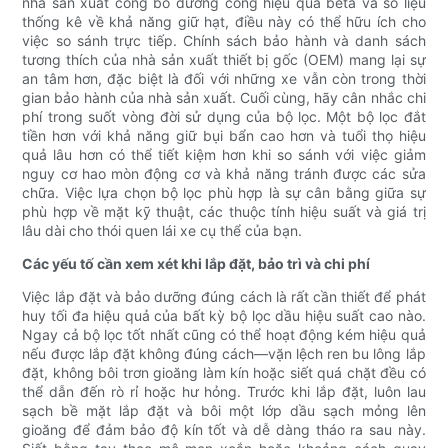
nhà sản xuất công bố đường cong hiệu quả beta và số liệu
thống kê về khả năng giữ hạt, điều này có thể hữu ích cho
việc so sánh trực tiếp. Chính sách bảo hành và danh sách
tương thích của nhà sản xuất thiết bị gốc (OEM) mang lại sự
an tâm hơn, đặc biệt là đối với những xe vẫn còn trong thời
gian bảo hành của nhà sản xuất. Cuối cùng, hãy cân nhắc chi
phí trong suốt vòng đời sử dụng của bộ lọc. Một bộ lọc đắt
tiền hơn với khả năng giữ bụi bẩn cao hơn và tuổi thọ hiệu
quả lâu hơn có thể tiết kiệm hơn khi so sánh với việc giảm
nguy cơ hao mòn động cơ và khả năng tránh được các sửa
chữa. Việc lựa chọn bộ lọc phù hợp là sự cân bằng giữa sự
phù hợp về mặt kỹ thuật, các thuộc tính hiệu suất và giá trị
lâu dài cho thói quen lái xe cụ thể của bạn.
Các yếu tố cần xem xét khi lắp đặt, bảo trì và chi phí
Việc lắp đặt và bảo dưỡng đúng cách là rất cần thiết để phát
huy tối đa hiệu quả của bất kỳ bộ lọc dầu hiệu suất cao nào.
Ngay cả bộ lọc tốt nhất cũng có thể hoạt động kém hiệu quả
nếu được lắp đặt không đúng cách—vặn lệch ren bu lông lắp
đặt, không bôi trơn gioăng làm kín hoặc siết quá chặt đều có
thể dẫn đến rò rỉ hoặc hư hỏng. Trước khi lắp đặt, luôn lau
sạch bề mặt lắp đặt và bôi một lớp dầu sạch mỏng lên
gioăng để đảm bảo độ kín tốt và dễ dàng tháo ra sau này.