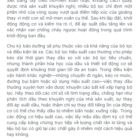
Siết bằng tay theo mô-men xoắn hoặc khoảng cách quay
được nhà sản xuất khuyến nghị; nhiều bộ lọc chỉ định một
phần nhỏ của vòng quay vượt quá điểm tiếp xúc của gioăng
thay vì một con số mô-men xoắn cụ thể. Sau khi lắp đặt, khởi
động động cơ và kiểm tra rò rỉ, để áp suất dầu tăng lên và
xác nhận van chống chảy ngược hoạt động trong quá trình
khởi động ban đầu.
Chu kỳ bảo dưỡng sẽ phụ thuộc vào cả khả năng của bộ lọc
và điều kiện lái xe. Các bộ lọc hiệu suất cao thường cho phép
kéo dài thời gian thay dầu so với các bộ lọc tiêu chuẩn,
nhưng thành phần hóa học của dầu và thiết kế động cơ sẽ
quyết định khoảng thời gian tối đa an toàn. Trong điều kiện
vận hành khắc nghiệt—những chuyến đi ngắn, kéo rơ moóc,
đường bụi bặm hoặc sử dụng hiệu suất cao—việc thay dầu
thường xuyên hơn vẫn được khuyến cáo bất kể xếp hạng bộ
lọc. Hãy theo dõi các chỉ số về tình trạng dầu, chẳng hạn như
phân tích dầu theo khuyến nghị của nhà sản xuất, sự thay
đổi áp suất dầu, hoặc thậm chí sự thay đổi tiếng ồn của động
cơ có thể cho thấy dầu bị nhiễm bẩn hoặc xuống cấp. Trong
các động cơ hiệu suất cao, việc lấy mẫu dầu định kỳ có thể
cung cấp bằng chứng trực tiếp về lượng chất rắn lơ lửng và
liệu bộ lọc có giữ lại các chất gây ô nhiễm một cách hiệu quả
hay không.