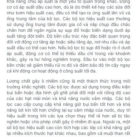
Khả năng chịu áp suất là một yếu tố quan trọng khác. Động
cơ có áp suất dầu cao hơn, dù là do thiết kế hay các sửa đổi
như bơm hiệu suất cao, đều có thể tạo ra ứng suất lên vỏ và
ống trung tâm của bộ lọc. Các bộ lọc hiệu suất cao thường
sử dụng ống trung tâm được gia cố và nắp chụp đầu chắc
chắn hơn để ngăn ngừa sự sụp đổ hoặc biến dạng dưới áp
suất tăng đột biến. Độ bền cấu trúc này đặc biệt quan trọng
đối với động cơ tăng áp hoặc siêu tăng áp, nơi nhu cầu và áp
suất dầu có thể cao hơn. Nếu bộ lọc bị sụp đổ hoặc rò rỉ dưới
áp suất, động cơ có thể bị thiếu dầu chỉ trong vài khoảnh
khắc, gây ra hư hỏng nghiêm trọng. Đầu tư vào một bộ lọc
bền chắc sẽ giảm thiểu rủi ro đó và đảm bảo độ tin cậy ngay
cả khi động cơ hoạt động ở công suất tối đa.
Lượng chất gây ô nhiễm cũng là một thách thức trong môi
trường khắc nghiệt. Các bộ lọc được sử dụng trong điều kiện
bụi bẩn hoặc địa hình gồ ghề phải đối mặt với nồng độ cao
của các hạt mài mòn và khả năng nước xâm nhập. Các bộ
lọc cao cấp cung cấp khả năng giữ bụi bẩn tốt hơn và khả
năng bịt kín tốt hơn chống lại sự xâm nhập của nước, duy trì
hiệu suất trong khi các lựa chọn thay thế rẻ hơn sẽ bị tắc
nghẽn hoặc cho phép chất gây ô nhiễm đi qua. Ngoài ra, một
số bộ lọc hiệu suất cao còn tích hợp các lớp có khả năng giữ
lại nhiều kích thước hạt khác nhau, bao gồm cả muội than rất