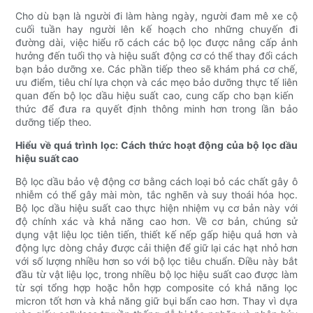
Cho dù bạn là người đi làm hàng ngày, người đam mê xe cộ
cuối tuần hay người lên kế hoạch cho những chuyến đi
đường dài, việc hiểu rõ cách các bộ lọc được nâng cấp ảnh
hưởng đến tuổi thọ và hiệu suất động cơ có thể thay đổi cách
bạn bảo dưỡng xe. Các phần tiếp theo sẽ khám phá cơ chế,
ưu điểm, tiêu chí lựa chọn và các mẹo bảo dưỡng thực tế liên
quan đến bộ lọc dầu hiệu suất cao, cung cấp cho bạn kiến ​​
thức để đưa ra quyết định thông minh hơn trong lần bảo
dưỡng tiếp theo.
Hiểu về quá trình lọc: Cách thức hoạt động của bộ lọc dầu
hiệu suất cao
Bộ lọc dầu bảo vệ động cơ bằng cách loại bỏ các chất gây ô
nhiễm có thể gây mài mòn, tắc nghẽn và suy thoái hóa học.
Bộ lọc dầu hiệu suất cao thực hiện nhiệm vụ cơ bản này với
độ chính xác và khả năng cao hơn. Về cơ bản, chúng sử
dụng vật liệu lọc tiên tiến, thiết kế nếp gấp hiệu quả hơn và
động lực dòng chảy được cải thiện để giữ lại các hạt nhỏ hơn
với số lượng nhiều hơn so với bộ lọc tiêu chuẩn. Điều này bắt
đầu từ vật liệu lọc, trong nhiều bộ lọc hiệu suất cao được làm
từ sợi tổng hợp hoặc hỗn hợp composite có khả năng lọc
micron tốt hơn và khả năng giữ bụi bẩn cao hơn. Thay vì dựa