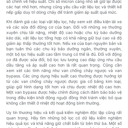
số chính về hiệu suất. Chỉ số micron càng nhỏ sẽ giữ lại được
các hạt nhỏ hơn, nhưng cũng yêu cầu vật liệu lọc và thiết kế
nếp gấp duy trì dòng chảy để tránh giảm áp suất quá mức.
Khi đánh giá các loại vật liệu lọc, hãy xem xét điều kiện lái xe
và các sửa đổi động cơ của bạn. Đối với những xe thường
xuyên chịu tải nặng, nhiệt độ cao hoặc chu kỳ bảo dưỡng
kéo dài, vật liệu lọc tổng hợp có khả năng giữ bụi cao và độ
giảm áp thấp thường tốt hơn. Nếu xe của bạn nguyên bản và
bạn tuân thủ các chu kỳ bảo dưỡng ngắn, thường xuyên,
một bộ lọc hiệu suất cao tầm trung có thể là đủ. Đối với động
cơ đã được sửa đổi, bộ lọc lưu lượng cao đáp ứng nhu cầu
dầu tăng và áp suất cao hơn là rất quan trọng. Cũng cần
xem xét các tính năng như van chống chảy ngược và van
bypass. Các ứng dụng hiệu suất cao thường được hưởng lợi
từ các van chống chảy ngược được gia cố bằng kim loại,
giúp giữ hình dạng tốt hơn và chịu được nhiệt độ cao hơn.
Một van bypass được hiệu chỉnh đúng cách đảm bảo bảo vệ
trong điều kiện khởi động nguội đồng thời tránh việc bỏ qua
không cần thiết ở nhiệt độ hoạt động bình thường.
Uy tín thương hiệu và kết quả kiểm nghiệm độc lập cũng rất
quan trọng. Hãy tìm những bộ lọc có dữ liệu kiểm nghiệm
hiệu quả lọc và khả năng giữ chất bẩn từ bên thứ ba. Một số