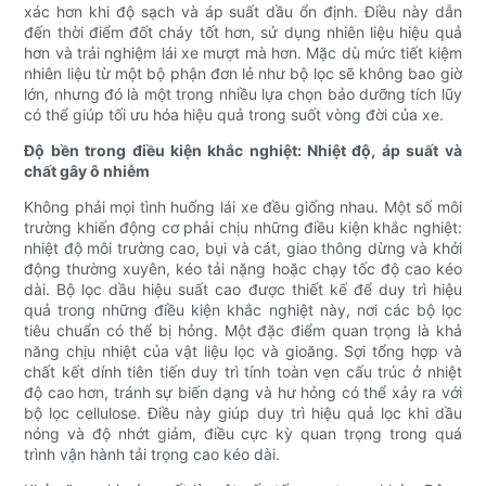
xác hơn khi độ sạch và áp suất dầu ổn định. Điều này dẫn
đến thời điểm đốt cháy tốt hơn, sử dụng nhiên liệu hiệu quả
hơn và trải nghiệm lái xe mượt mà hơn. Mặc dù mức tiết kiệm
nhiên liệu từ một bộ phận đơn lẻ như bộ lọc sẽ không bao giờ
lớn, nhưng đó là một trong nhiều lựa chọn bảo dưỡng tích lũy
có thể giúp tối ưu hóa hiệu quả trong suốt vòng đời của xe.
Độ bền trong điều kiện khắc nghiệt: Nhiệt độ, áp suất và
chất gây ô nhiễm
Không phải mọi tình huống lái xe đều giống nhau. Một số môi
trường khiến động cơ phải chịu những điều kiện khắc nghiệt:
nhiệt độ môi trường cao, bụi và cát, giao thông dừng và khởi
động thường xuyên, kéo tải nặng hoặc chạy tốc độ cao kéo
dài. Bộ lọc dầu hiệu suất cao được thiết kế để duy trì hiệu
quả trong những điều kiện khắc nghiệt này, nơi các bộ lọc
tiêu chuẩn có thể bị hỏng. Một đặc điểm quan trọng là khả
năng chịu nhiệt của vật liệu lọc và gioăng. Sợi tổng hợp và
chất kết dính tiên tiến duy trì tính toàn vẹn cấu trúc ở nhiệt
độ cao hơn, tránh sự biến dạng và hư hỏng có thể xảy ra với
bộ lọc cellulose. Điều này giúp duy trì hiệu quả lọc khi dầu
nóng và độ nhớt giảm, điều cực kỳ quan trọng trong quá
trình vận hành tải trọng cao kéo dài.