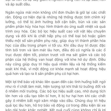
và áp suất dầu.
Ngăn ngừa mài mòn không chỉ đơn thuần là giữ lại các chất
rắn. Động cơ hiện đại là những hệ thống được tinh chỉnh kỹ
lưỡng, có thể bị ảnh hưởng bởi cặn bẩn, bùn và các sản
phẩm phân hủy hóa học hình thành do ứng suất nhiệt và quá
trình oxy hóa. Các bộ lọc hiệu suất cao với vật liệu chuyên
dụng và đôi khi là chất hấp phụ có thể loại bỏ hoặc giảm
thiểu một số sản phẩm phụ này, giúp duy trì thành phần hóa
học của dầu trong phạm vi tối ưu. Khi dầu duy trì được đặc
tính bôi trơn và làm mát lâu hơn, điều đó có nghĩa là các ổ
trục được đệm tốt, piston trượt với ma sát giảm và các bộ
phận của hệ thống van hoạt động với khe hở dự định. Điều
này cũng giúp duy trì hiệu quả nhiên liệu và hệ thống kiểm
soát khí thải, vì một động cơ khỏe mạnh sẽ hoạt động hiệu
quả hơn và tạo ra ít sản phẩm phụ có hại hơn.
Một lợi thế bảo vệ khác liên quan đến các tình huống bất ngờ
như rò rỉ chất làm mát, hiện tượng lọt khí thải từ buồng đốt và
ô nhiễm môi trường. Các bộ lọc hiệu suất cao, nhờ dung tích
lớn hơn và cấu tạo bền bỉ hơn, ít bị hư hại hơn khi các chất
gây ô nhiễm bất ngờ xâm nhập vào dầu. Chúng duy trì hiệu
quả lọc lâu hơn, hỗ trợ bảo vệ động cơ trong điều kiện lái xe
kéo dài hoặc khắc nghiệt. Kết quả cuối cùng không chỉ là lợi