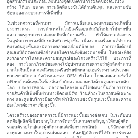
อุตสาหกรรมนี้สะท้อนให้เห็นถึงจุดแข็งด้านการผลิตของจีนในวง
กว้าง ได้แก่ ขนาด การผลิตที่แข่งขันได้ด้านต้นทุน และความซับ
ซ้อนของกระบวนการที่เพิ่มขึ้น
ในช่วงทศวรรษที่ผ่านมา มีการเปลี่ยนแปลงหลายอย่างเกิดขึ้น
ประการแรก การนำเทคโนโลยีเครื่องยนต์สมัยใหม่มาใช้มากขึ้น
และมาตรฐานการปล่อยมลพิษที่เข้มงวดขึ้น ทำให้ความต้องการ
โซลูชันการกรองที่มีประสิทธิภาพสูงขึ้น เนื่องจากเครื่องยนต์ทำงาน
ที่แรงดันสูงขึ้นและมีความคลาดเคลื่อนที่น้อยลง ตัวกรองจึงต้องมี
คุณสมบัติตรงตามข้อกำหนดไมครอนที่เข้มงวดมากขึ้น ในขณะที่ยัง
คงรักษาการไหลและความสมบูรณ์ของโครงสร้างไว้ได้ ประการที่
สอง การโลกาภิวัตน์ของห่วงโซ่อุปทานหมายความว่าผู้ผลิตจำนวน
มากในจีนเป็นส่วนหนึ่งของเครือข่ายซัพพลายเออร์ระหว่างประเทศ
พวกเขาผลิตตามข้อกำหนดของ OEM ทั่วโลก โดยผสมผสานข้อได้
เปรียบด้านต้นทุนในท้องถิ่นเข้ากับความคาดหวังด้านคุณภาพระดับ
โลก ประการที่สาม ตลาดอะไหล่รถยนต์ได้พัฒนาขึ้นด้วยการกระ
จายสินค้าที่เพิ่มขึ้นผ่านทางอีคอมเมิร์ซ ร้านค้าอะไหล่รถยนต์เฉพาะ
ทาง และศูนย์บริการมืออาชีพ ทำให้การแข่งขันรุนแรงขึ้นและความ
อ่อนไหวต่อราคาเพิ่มสูงขึ้น
โครงสร้างของอุตสาหกรรมนี้มีการแบ่งชั้นอย่างชัดเจน ในระดับบน
สุดคือผู้ผลิตที่เชี่ยวชาญในการจัดหาชิ้นส่วนตามสัญญาให้กับผู้ผลิต
รถยนต์รายใหญ่และผู้ผลิตรถยนต์เพื่อการพาณิชย์ บริษัทเหล่านี้
ลงทุนอย่างมากในอุปกรณ์ทดสอบ ห้องปฏิบัติการที่ได้รับการรับรอง