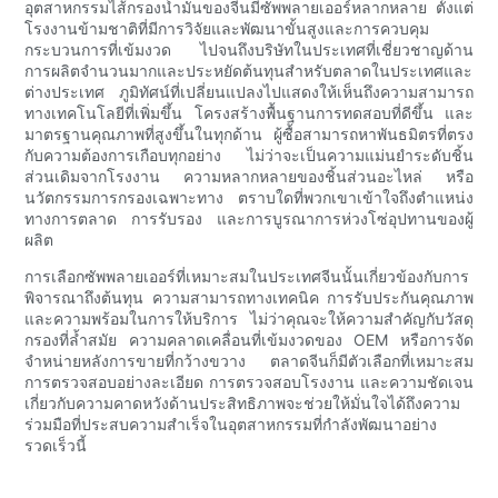
อุตสาหกรรมไส้กรองน้ำมันของจีนมีซัพพลายเออร์หลากหลาย ตั้งแต่
โรงงานข้ามชาติที่มีการวิจัยและพัฒนาขั้นสูงและการควบคุม
กระบวนการที่เข้มงวด ไปจนถึงบริษัทในประเทศที่เชี่ยวชาญด้าน
การผลิตจำนวนมากและประหยัดต้นทุนสำหรับตลาดในประเทศและ
ต่างประเทศ ภูมิทัศน์ที่เปลี่ยนแปลงไปแสดงให้เห็นถึงความสามารถ
ทางเทคโนโลยีที่เพิ่มขึ้น โครงสร้างพื้นฐานการทดสอบที่ดีขึ้น และ
มาตรฐานคุณภาพที่สูงขึ้นในทุกด้าน ผู้ซื้อสามารถหาพันธมิตรที่ตรง
กับความต้องการเกือบทุกอย่าง ไม่ว่าจะเป็นความแม่นยำระดับชิ้น
ส่วนเดิมจากโรงงาน ความหลากหลายของชิ้นส่วนอะไหล่ หรือ
นวัตกรรมการกรองเฉพาะทาง ตราบใดที่พวกเขาเข้าใจถึงตำแหน่ง
ทางการตลาด การรับรอง และการบูรณาการห่วงโซ่อุปทานของผู้
ผลิต
การเลือกซัพพลายเออร์ที่เหมาะสมในประเทศจีนนั้นเกี่ยวข้องกับการ
พิจารณาถึงต้นทุน ความสามารถทางเทคนิค การรับประกันคุณภาพ
และความพร้อมในการให้บริการ ไม่ว่าคุณจะให้ความสำคัญกับวัสดุ
กรองที่ล้ำสมัย ความคลาดเคลื่อนที่เข้มงวดของ OEM หรือการจัด
จำหน่ายหลังการขายที่กว้างขวาง ตลาดจีนก็มีตัวเลือกที่เหมาะสม
การตรวจสอบอย่างละเอียด การตรวจสอบโรงงาน และความชัดเจน
เกี่ยวกับความคาดหวังด้านประสิทธิภาพจะช่วยให้มั่นใจได้ถึงความ
ร่วมมือที่ประสบความสำเร็จในอุตสาหกรรมที่กำลังพัฒนาอย่าง
รวดเร็วนี้