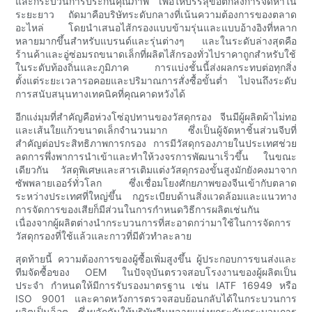
และกระบวนการประกันคุณภาพ เพื่อให้บรรลุข้อตกลงการจัดหาใน
ระยะยาว ถัดมาคือบริษัทระดับกลางที่เน้นความต้องการของตลาด
อะไหล่ โดยนำเสนอไส้กรองแบบข้ามรุ่นและแบบอ้างอิงที่หลาก
หลายมากขึ้นสำหรับแบรนด์และรุ่นต่างๆ และในระดับล่างสุดคือ
ร้านค้าและอู่ซ่อมรถขนาดเล็กที่ผลิตไส้กรองทั่วไปราคาถูกสำหรับใช้
ในระดับท้องถิ่นและภูมิภาค การแบ่งชั้นนี้ส่งผลกระทบต่อทุกสิ่ง
ตั้งแต่ระยะเวลารอคอยและปริมาณการสั่งซื้อขั้นต่ำ ไปจนถึงระดับ
การสนับสนุนทางเทคนิคที่คุณคาดหวังได้
อีกแง่มุมที่สำคัญคือห่วงโซ่อุปทานของวัสดุกรอง จีนมีผู้ผลิตผ้าไม่ทอ
และเส้นใยแก้วขนาดเล็กจำนวนมาก ซึ่งเป็นผู้จัดหาชิ้นส่วนจีบที่
สำคัญต่อประสิทธิภาพการกรอง การมีวัสดุกรองภายในประเทศช่วย
ลดการพึ่งพาการนำเข้าและทำให้วงจรการพัฒนาเร็วขึ้น ในขณะ
เดียวกัน วัสดุพิเศษและสารเติมแต่งวัสดุกรองขั้นสูงมักยังคงมาจาก
ซัพพลายเออร์ทั่วโลก ซึ่งเชื่อมโยงศักยภาพของจีนเข้ากับตลาด
ระหว่างประเทศที่ใหญ่ขึ้น กฎระเบียบด้านสิ่งแวดล้อมและแนวทาง
การจัดการของเสียก็มีส่วนในการกำหนดวิธีการผลิตเช่นกัน
เนื่องจากผู้ผลิตต่างนำกระบวนการที่สะอาดกว่ามาใช้ในการจัดการ
วัสดุกรองที่ใช้แล้วและกาวที่มีตัวทำละลาย
สุดท้ายนี้ ความต้องการของผู้ซื้อเพิ่มสูงขึ้น ผู้ประกอบการขนส่งและ
ทีมจัดซื้อของ OEM ในปัจจุบันตรวจสอบโรงงานของผู้ผลิตเป็น
ประจำ กำหนดให้มีการรับรองมาตรฐาน เช่น IATF 16949 หรือ
ISO 9001 และคาดหวังการตรวจสอบย้อนกลับได้ในกระบวนการ
ผลิตเป็นล็อต ซึ่งผลักดันให้บริษัทจีนหลายแห่งยกระดับกระบวนการ