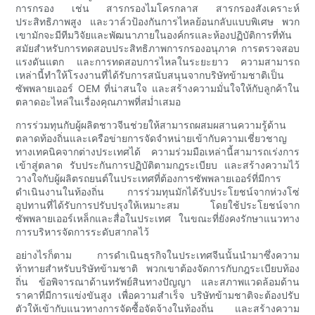
การกรอง เช่น สารกรองไมโครกลาส สารกรองสังเคราะห์
ประสิทธิภาพสูง และวาล์วป้องกันการไหลย้อนกลับแบบพิเศษ พวก
เขามักจะมีทีมวิจัยและพัฒนาภายในองค์กรและห้องปฏิบัติการที่ทัน
สมัยสำหรับการทดสอบประสิทธิภาพการกรองอนุภาค การตรวจสอบ
แรงดันแตก และการทดสอบการไหลในระยะยาว ความสามารถ
เหล่านี้ทำให้โรงงานที่ได้รับการสนับสนุนจากบริษัทข้ามชาติเป็น
ซัพพลายเออร์ OEM ที่น่าสนใจ และสร้างความมั่นใจให้กับลูกค้าใน
ตลาดอะไหล่ในเรื่องคุณภาพที่สม่ำเสมอ
การร่วมทุนกับผู้ผลิตชาวจีนช่วยให้สามารถผสมผสานความรู้ด้าน
ตลาดท้องถิ่นและเครือข่ายการจัดจำหน่ายเข้ากับความเชี่ยวชาญ
ทางเทคนิคจากต่างประเทศได้ ความร่วมมือเหล่านี้สามารถเร่งการ
เข้าสู่ตลาด รับประกันการปฏิบัติตามกฎระเบียบ และสร้างความไว้
วางใจกับผู้ผลิตรถยนต์ในประเทศที่ต้องการซัพพลายเออร์ที่มีการ
ดำเนินงานในท้องถิ่น การร่วมทุนมักได้รับประโยชน์จากห่วงโซ่
อุปทานที่ได้รับการปรับปรุงให้เหมาะสม โดยใช้ประโยชน์จาก
ซัพพลายเออร์เหล็กและสื่อในประเทศ ในขณะที่ยังคงรักษาแนวทาง
การบริหารจัดการระดับสากลไว้
อย่างไรก็ตาม การดำเนินธุรกิจในประเทศจีนนั้นนำมาซึ่งความ
ท้าทายสำหรับบริษัทข้ามชาติ พวกเขาต้องจัดการกับกฎระเบียบท้อง
ถิ่น ข้อพิจารณาด้านทรัพย์สินทางปัญญา และสภาพแวดล้อมด้าน
ราคาที่มีการแข่งขันสูง เพื่อความสำเร็จ บริษัทข้ามชาติจะต้องปรับ
ตัวให้เข้ากับแนวทางการจัดซื้อจัดจ้างในท้องถิ่น และสร้างความ