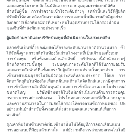
และลงทุนในระบบอัตโนมัติและการควบคุมคุณภาพแบบดิจิทัล
สำหรับผู้ซื้อ การทำความเข้าใจระดับต่างๆ เหล่านี้และวิธีที่ผู้ผลิต
ปรับตัวให้สอดคล้องกับความต้องการของตนนั้นมีความสำคัญอย่าง
ยิ่งต่อการเลือกพันธมิตรที่เหมาะสมในอุตสาหกรรมไส้กรองน้ำมัน
ของจีนที่กำลังพัฒนาอย่างรวดเร็ว
ผู้ผลิตข้ามชาติและบริษัทร่วมทุนที่ดำเนินงานในประเทศจีน
ตลาดจีนเป็นที่ตั้งของผู้ผลิตไส้กรองระดับนานาชาติจำนวนมาก ซึ่ง
ได้จัดตั้งฐานการผลิตในท้องถิ่นผ่านโรงงานที่เป็นเจ้าของทั้งหมด
การร่วมทุน หรือข้อตกลงด้านลิขสิทธิ์ บริษัทเหล่านี้มักนำความรู้
ด้านวิศวกรรมขั้นสูง ระบบคุณภาพระดับโลกที่ได้รับการยอมรับ
และความสัมพันธ์ที่แข็งแกร่งกับผู้ผลิตรถยนต์รายใหญ่มาด้วย การ
เข้ามาดำเนินธุรกิจในจีนมีวัตถุประสงค์หลายประการ ได้แก่ การ
จัดหาวัตถุดิบในท้องถิ่นเพื่อลดต้นทุนด้านโลจิสติกส์และภาษีศุลกากร
การเข้าถึงการผลิตที่มีต้นทุนต่ำ และการเข้าถึงตลาดภายในประเทศ
ขนาดใหญ่ บริษัทข้ามชาติในจีนมักดำเนินงานด้วยการควบคุม
กระบวนการอย่างเข้มงวด โปรโตคอลการทดสอบที่เป็นมาตรฐาน
และความสามารถในการผลิตไส้กรองให้ตรงตามข้อกำหนดของ OE
อย่างแม่นยำสำหรับทั้งรถยนต์นั่งส่วนบุคคลและรถยนต์เพื่อการ
พาณิชย์
คุณค่าที่บริษัทข้ามชาติเพิ่มเข้ามานั้นไม่ได้อยู่ที่การลอกเลียนแบบ
การออกแบบที่มีอยู่แล้วเท่านั้น แต่ยังรวมถึงการถ่ายทอดเทคโนโลยี