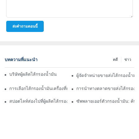
ส่งคำถามตอนนี้
บทความที่แนะนำ
คดี
ข่าว
บริษัทผู้ผลิตไส้กรองน้ำมันชั้นนำ: ภาพรวมที่ครอบคลุม
ผู้จัดจำหน่ายขายส่งไส้กรองน้ำมั
การเลือกไส้กรองน้ำมันเครื่องที่ถูกต้องสำหรับรุ่นรถของคุณ: ข้อควรพิ
การนำทางตลาดขายส่งไส้กรองน้ำ
สปอตไลท์ส่องไปที่ผู้ผลิตไส้กรองน้ำมันชั้นนำและนวัตกรรมของพวกเข
ซัพพลายเออร์ตัวกรองน้ำมัน: ค้