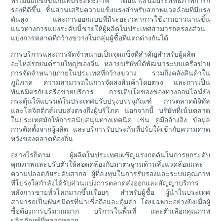
พรีเมียมแข่งขันกันที่ประสิทธิภาพ โดยนำเสนอประสิทธิภาพการก
รองที่ดีขึ้น ชิ้นส่วนเสริมความแข็งแรงสำหรับสภาพแวดล้อมที่มีแรง
ดันสูง และการออกแบบที่มีระยะเวลาการใช้งานยาวนานขึ้น
แนวทางการแบ่งระดับนี้ช่วยให้ผู้ผลิตในประเทศสามารถครองส่วน
แบ่งการตลาดที่กว้างขวางในกลุ่มผู้ซื้อที่แตกต่างกันได้
การบริการและการจัดจำหน่ายเป็นจุดแข็งที่สำคัญสำหรับผู้ผลิต
อะไหล่รถยนต์รายใหญ่ของจีน หลายบริษัทได้พัฒนาระบบเครือข่าย
การจัดจำหน่ายภายในประเทศที่กว้างขวาง รวมถึงคลังสินค้าใน
ภูมิภาค ความสามารถในการจัดส่งสินค้าโดยตรง และการเป็น
พันธมิตรกับเครือข่ายบริการ การเติบโตของช่องทางออนไลน์ยัง
กระตุ้นให้แบรนด์ในประเทศปรับปรุงบรรจุภัณฑ์ การตลาดดิจิทัล
และโลจิสติกส์แบบส่งตรงถึงผู้บริโภค นอกจากนี้ บริษัทที่เน้นตลาด
ในประเทศมักให้การสนับสนุนทางเทคนิค เช่น คู่มืออ้างอิง ข้อมูล
การติดตั้งจากผู้ผลิต และบริการรับประกันที่ปรับให้เข้ากับความคาด
หวังของตลาดท้องถิ่น
อย่างไรก็ตาม ผู้ผลิตในประเทศเผชิญแรงกดดันในการยกระดับ
คุณภาพและปรับตัวให้สอดคล้องกับมาตรฐานด้านสิ่งแวดล้อมและ
ความปลอดภัยระดับสากล ผู้ที่ลงทุนในการรับรองและระบบคุณภาพ
ที่โปร่งใสกำลังได้รับส่วนแบ่งการตลาดส่งออกและสัญญาบริการ
หลังการขายทั่วโลกมากขึ้นเรื่อยๆ สำหรับผู้ซื้อ ผู้นำในประเทศ
สามารถเป็นพันธมิตรที่น่าเชื่อถือและคุ้มค่า โดยเฉพาะอย่างยิ่งเมื่อผู้
ซื้อต้องการปริมาณมาก บริการในพื้นที่ และตัวเลือกคุณภาพ
ผลิตภัณฑ์ที่หลากหลาย