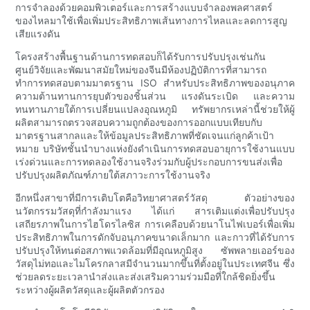
การจำลองด้วยคอมพิวเตอร์และการสร้างแบบจำลองพลศาสตร์
ของไหลมาใช้เพื่อเพิ่มประสิทธิภาพเส้นทางการไหลและลดการสูญ
เสียแรงดัน
โครงสร้างพื้นฐานด้านการทดสอบก็ได้รับการปรับปรุงเช่นกัน
ศูนย์วิจัยและพัฒนาสมัยใหม่ของจีนมีห้องปฏิบัติการที่สามารถ
ทำการทดสอบตามมาตรฐาน ISO สำหรับประสิทธิภาพของอนุภาค
ความต้านทานการยุบตัวของชิ้นส่วน แรงดันระเบิด และความ
ทนทานภายใต้การเปลี่ยนแปลงอุณหภูมิ ทรัพยากรเหล่านี้ช่วยให้ผู้
ผลิตสามารถตรวจสอบความถูกต้องของการออกแบบเทียบกับ
มาตรฐานสากลและให้ข้อมูลประสิทธิภาพที่ชัดเจนแก่ลูกค้าเป้า
หมาย บริษัทชั้นนำบางแห่งยังดำเนินการทดสอบอายุการใช้งานแบบ
เร่งด่วนและการทดลองใช้งานจริงร่วมกับผู้ประกอบการขนส่งเพื่อ
ปรับปรุงผลิตภัณฑ์ภายใต้สภาวะการใช้งานจริง
อีกหนึ่งสาขาที่มีการเติบโตคือวิทยาศาสตร์วัสดุ ตัวอย่างของ
นวัตกรรมวัสดุที่กำลังมาแรง ได้แก่ สารเติมแต่งเพื่อปรับปรุง
เสถียรภาพในการไฮโดรไลซิส การเคลือบด้วยนาโนไฟเบอร์เพื่อเพิ่ม
ประสิทธิภาพในการดักจับอนุภาคขนาดเล็กมาก และกาวที่ได้รับการ
ปรับปรุงให้ทนต่อสภาพแวดล้อมที่มีอุณหภูมิสูง ซัพพลายเออร์ของ
วัสดุไม่ทอและไมโครกลาสมีจำนวนมากขึ้นที่ตั้งอยู่ในประเทศจีน ซึ่ง
ช่วยลดระยะเวลานำส่งและส่งเสริมความร่วมมือที่ใกล้ชิดยิ่งขึ้น
ระหว่างผู้ผลิตวัสดุและผู้ผลิตตัวกรอง