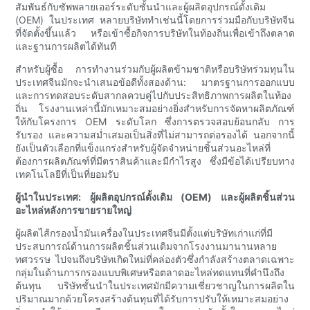
สัมพันธ์กับซัพพลายเออร์ระดับชั้นนำและผู้ผลิตอุปกรณ์ดั้งเดิม
(OEM) ในประเทศ หลายบริษัททำเช่นนี้โดยการร่วมมือกับบริษัทจีน
ที่จัดตั้งขึ้นแล้ว หรือเข้าซื้อกิจการบริษัทในท้องถิ่นเพื่อเข้าถึงตลาด
และฐานการผลิตได้ทันที
สำหรับผู้ซื้อ การทำงานร่วมกับผู้ผลิตข้ามชาติหรือบริษัทร่วมทุนใน
ประเทศจีนมักจะนำเสนอข้อดีทั้งสองด้าน: มาตรฐานการออกแบบ
และการทดสอบระดับสากลควบคู่ไปกับประสิทธิภาพการผลิตในท้อง
ถิ่น โรงงานเหล่านี้มักเหมาะสมอย่างยิ่งสำหรับการจัดหาผลิตภัณฑ์
ให้กับโครงการ OEM ระดับโลก ซึ่งการตรวจสอบย้อนกลับ การ
รับรอง และความสม่ำเสมอเป็นสิ่งที่ไม่สามารถต่อรองได้ นอกจากนี้
ยังเป็นตัวเลือกที่แข็งแกร่งสำหรับผู้จัดจำหน่ายชิ้นส่วนอะไหล่ที่
ต้องการผลิตภัณฑ์ที่มีตราสินค้าและมีกำไรสูง ซึ่งมีข้อได้เปรียบทาง
เทคโนโลยีที่เป็นที่ยอมรับ
ผู้นำในประเทศ: ผู้ผลิตอุปกรณ์ดั้งเดิม (OEM) และผู้ผลิตชิ้นส่วน
อะไหล่หลังการขายรายใหญ่
ผู้ผลิตไส้กรองน้ำมันเครื่องในประเทศจีนมีตั้งแต่บริษัทเก่าแก่ที่มี
ประสบการณ์ด้านการผลิตชิ้นส่วนเดิมจากโรงงานมานานหลาย
ทศวรรษ ไปจนถึงบริษัทเกิดใหม่ที่คล่องตัวซึ่งกำลังสร้างตลาดเฉพาะ
กลุ่มในด้านการกรองแบบพิเศษหรือตลาดอะไหล่ทดแทนที่คำนึงถึง
ต้นทุน บริษัทชั้นนำในประเทศมักมีความเชี่ยวชาญในการผลิตใน
ปริมาณมากด้วยโครงสร้างต้นทุนที่ได้รับการปรับให้เหมาะสมอย่าง