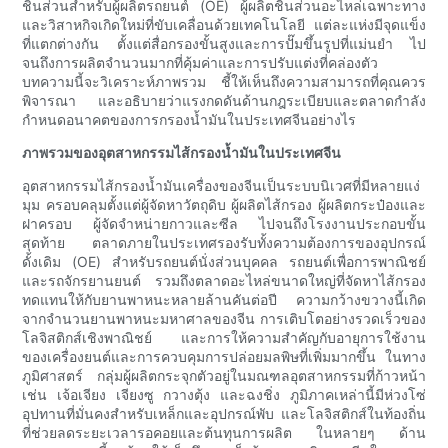
ชิ้นส่วนสำหรับผู้ผลิตรถยนต์ (OE) ผู้ผลิตชิ้นส่วนอะไหล่เฉพาะทาง
และวิสาหกิจเกิดใหม่ที่ขับเคลื่อนด้วยเทคโนโลยี แต่ละแห่งมีจุดแข็ง
ที่แตกต่างกัน ตั้งแต่สื่อกรองขั้นสูงและการปั๊มขึ้นรูปที่แม่นยำ ไป
จนถึงการผลิตจำนวนมากที่คุ้มค่าและการปรับแต่งที่คล่องตัว
บทความนี้จะวิเคราะห์ภาพรวม ชี้ให้เห็นถึงความสามารถที่คุณควร
พิจารณา และอธิบายว่าแรงกดดันด้านกฎระเบียบและตลาดกำลัง
กำหนดอนาคตของการกรองน้ำมันในประเทศจีนอย่างไร
ภาพรวมของอุตสาหกรรมไส้กรองน้ำมันในประเทศจีน
อุตสาหกรรมไส้กรองน้ำมันเครื่องของจีนเป็นระบบนิเวศที่มีหลายแง่
มุม ครอบคลุมตั้งแต่ผู้จัดหาวัตถุดิบ ผู้ผลิตไส้กรอง ผู้ผลิตกระป๋องและ
ฝาครอบ ผู้จัดจำหน่ายกาวและซีล ไปจนถึงโรงงานประกอบขั้น
สุดท้าย ตลาดภายในประเทศรองรับทั้งความต้องการของอุปกรณ์
ดั้งเดิม (OE) สำหรับรถยนต์นั่งส่วนบุคคล รถยนต์เพื่อการพาณิชย์
และรถจักรยานยนต์ รวมถึงตลาดอะไหล่ขนาดใหญ่ที่จัดหาไส้กรอง
ทดแทนให้กับยานพาหนะหลายล้านคันต่อปี ความกว้างขวางนี้เกิด
จากจำนวนยานพาหนะมหาศาลของจีน การเติบโตอย่างรวดเร็วของ
โลจิสติกส์เชิงพาณิชย์ และการให้ความสำคัญกับอายุการใช้งาน
ของเครื่องยนต์และการควบคุมการปล่อยมลพิษที่เพิ่มมากขึ้น ในทาง
ภูมิศาสตร์ กลุ่มผู้ผลิตกระจุกตัวอยู่ในมณฑลอุตสาหกรรมที่ก้าวหน้า
เช่น เจ้อเจียง เจียงซู กวางตุ้ง และฉงชิ่ง ภูมิภาคเหล่านี้มีห่วงโซ่
อุปทานที่มั่นคงสำหรับเหล็กและอุปกรณ์พับ และโลจิสติกส์ในท้องถิ่น
ที่ช่วยลดระยะเวลารอคอยและต้นทุนการผลิต ในหลายๆ ด้าน