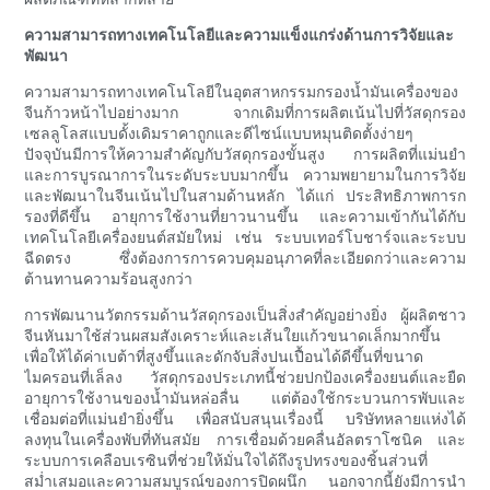
ความสามารถทางเทคโนโลยีและความแข็งแกร่งด้านการวิจัยและ
พัฒนา
ความสามารถทางเทคโนโลยีในอุตสาหกรรมกรองน้ำมันเครื่องของ
จีนก้าวหน้าไปอย่างมาก จากเดิมที่การผลิตเน้นไปที่วัสดุกรอง
เซลลูโลสแบบดั้งเดิมราคาถูกและดีไซน์แบบหมุนติดตั้งง่ายๆ
ปัจจุบันมีการให้ความสำคัญกับวัสดุกรองขั้นสูง การผลิตที่แม่นยำ
และการบูรณาการในระดับระบบมากขึ้น ความพยายามในการวิจัย
และพัฒนาในจีนเน้นไปในสามด้านหลัก ได้แก่ ประสิทธิภาพการก
รองที่ดีขึ้น อายุการใช้งานที่ยาวนานขึ้น และความเข้ากันได้กับ
เทคโนโลยีเครื่องยนต์สมัยใหม่ เช่น ระบบเทอร์โบชาร์จและระบบ
ฉีดตรง ซึ่งต้องการการควบคุมอนุภาคที่ละเอียดกว่าและความ
ต้านทานความร้อนสูงกว่า
การพัฒนานวัตกรรมด้านวัสดุกรองเป็นสิ่งสำคัญอย่างยิ่ง ผู้ผลิตชาว
จีนหันมาใช้ส่วนผสมสังเคราะห์และเส้นใยแก้วขนาดเล็กมากขึ้น
เพื่อให้ได้ค่าเบต้าที่สูงขึ้นและดักจับสิ่งปนเปื้อนได้ดีขึ้นที่ขนาด
ไมครอนที่เล็ลง วัสดุกรองประเภทนี้ช่วยปกป้องเครื่องยนต์และยืด
อายุการใช้งานของน้ำมันหล่อลื่น แต่ต้องใช้กระบวนการพับและ
เชื่อมต่อที่แม่นยำยิ่งขึ้น เพื่อสนับสนุนเรื่องนี้ บริษัทหลายแห่งได้
ลงทุนในเครื่องพับที่ทันสมัย ​​การเชื่อมด้วยคลื่นอัลตราโซนิค และ
ระบบการเคลือบเรซินที่ช่วยให้มั่นใจได้ถึงรูปทรงของชิ้นส่วนที่
สม่ำเสมอและความสมบูรณ์ของการปิดผนึก นอกจากนี้ยังมีการนำ