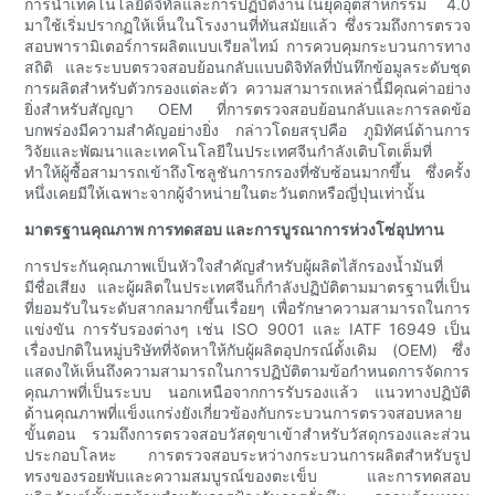
การนำเทคโนโลยีดิจิทัลและการปฏิบัติงานในยุคอุตสาหกรรม 4.0
มาใช้เริ่มปรากฏให้เห็นในโรงงานที่ทันสมัยแล้ว ซึ่งรวมถึงการตรวจ
สอบพารามิเตอร์การผลิตแบบเรียลไทม์ การควบคุมกระบวนการทาง
สถิติ และระบบตรวจสอบย้อนกลับแบบดิจิทัลที่บันทึกข้อมูลระดับชุด
การผลิตสำหรับตัวกรองแต่ละตัว ความสามารถเหล่านี้มีคุณค่าอย่าง
ยิ่งสำหรับสัญญา OEM ที่การตรวจสอบย้อนกลับและการลดข้อ
บกพร่องมีความสำคัญอย่างยิ่ง กล่าวโดยสรุปคือ ภูมิทัศน์ด้านการ
วิจัยและพัฒนาและเทคโนโลยีในประเทศจีนกำลังเติบโตเต็มที่
ทำให้ผู้ซื้อสามารถเข้าถึงโซลูชันการกรองที่ซับซ้อนมากขึ้น ซึ่งครั้ง
หนึ่งเคยมีให้เฉพาะจากผู้จำหน่ายในตะวันตกหรือญี่ปุ่นเท่านั้น
มาตรฐานคุณภาพ การทดสอบ และการบูรณาการห่วงโซ่อุปทาน
การประกันคุณภาพเป็นหัวใจสำคัญสำหรับผู้ผลิตไส้กรองน้ำมันที่
มีชื่อเสียง และผู้ผลิตในประเทศจีนก็กำลังปฏิบัติตามมาตรฐานที่เป็น
ที่ยอมรับในระดับสากลมากขึ้นเรื่อยๆ เพื่อรักษาความสามารถในการ
แข่งขัน การรับรองต่างๆ เช่น ISO 9001 และ IATF 16949 เป็น
เรื่องปกติในหมู่บริษัทที่จัดหาให้กับผู้ผลิตอุปกรณ์ดั้งเดิม (OEM) ซึ่ง
แสดงให้เห็นถึงความสามารถในการปฏิบัติตามข้อกำหนดการจัดการ
คุณภาพที่เป็นระบบ นอกเหนือจากการรับรองแล้ว แนวทางปฏิบัติ
ด้านคุณภาพที่แข็งแกร่งยังเกี่ยวข้องกับกระบวนการตรวจสอบหลาย
ขั้นตอน รวมถึงการตรวจสอบวัสดุขาเข้าสำหรับวัสดุกรองและส่วน
ประกอบโลหะ การตรวจสอบระหว่างกระบวนการผลิตสำหรับรูป
ทรงของรอยพับและความสมบูรณ์ของตะเข็บ และการทดสอบ