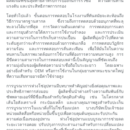
ผลิตภัณฑ์ขั้นสุดท้ายสำหรับการป้องกันการรั่วซึม ความต้านทาน
แรงดัน และประสิทธิภาพการกรอง
โดยทั่วไปแล้ว ขั้นตอนการทดสอบในโรงงานที่ทันสมัยจะสะท้อนถึง
วิธีการมาตรฐานสากล ซึ่งรวมถึงการทดสอบด้วยอนุภาคที่ทะลุ
ทะลวงได้มากที่สุด การวัดความดันแตกต่าง การทดสอบการแตก
และการยุบตัวภายใต้สภาวะการใช้งานจำลอง และการประเมิน
ความสามารถในการกักเก็บสารปนเปื้อน ผู้ผลิตที่มุ่งเป้าไปที่ตลาด
ระดับสูงกว่าจะทำการทดสอบด้วยการพ่นเกลือ การทดสอบวัฏจักร
ความร้อน และการทดสอบการสั่นสะเทือน เพื่อให้มั่นใจในความ
ทนทานในสภาพแวดล้อมการใช้งานที่ต้องการความทนทานสูง การ
มีขีดความสามารถในการทดสอบเหล่านี้เป็นสัญญาณที่ชัดเจนถึง
ความมุ่งมั่นของผู้ผลิตต่อความน่าเชื่อถือในระยะยาว โดยเฉพาะ
อย่างยิ่งสำหรับ OEM หรือการใช้งานในกลุ่มยานพาหนะขนาดใหญ่
ที่ความเสียหายอาจมีค่าใช้จ่ายสูง
การบูรณาการห่วงโซ่อุปทานมีบทบาทสำคัญอย่างยิ่งต่อคุณภาพและ
ประสิทธิภาพการส่งมอบ ผู้ผลิตชั้นนำต่างสร้างความสัมพันธ์กับ
ซัพพลายเออร์ที่มีชื่อเสียงสำหรับวัตถุดิบสำคัญ เช่น ไมโครกลาส
เส้นใยสังเคราะห์ กระป๋องเหล็ก และยางคุณภาพสูงสำหรับปะเก็น
การบูรณาการในแนวดิ่งก็ไม่ใช่เรื่องแปลก บางบริษัทเป็นเจ้าของ
หน่วยผลิตสื่อหรือหน่วยปั๊มขึ้นรูปเพื่อควบคุมต้นทุนและรับประกัน
ความต่อเนื่องของอุปทาน ห่วงโซ่อุปทานแบบบูรณาการช่วยลด
ระยะเวลารอคอย ปรับปรุงการประสานงานสำหรับการเปลี่ยนแปลง
การออกแบบ และลดความเสี่ยงที่เกี่ยวข้องกับการขาดแคลนวัตถุดิบ