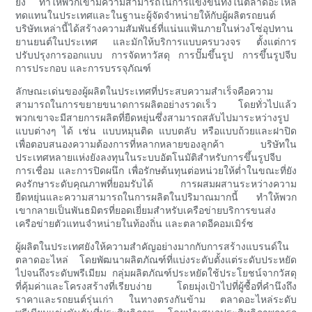
ยิ่ง ทำให้พวกเขามีความสามารถในการแข่งขันทั้งในตลาดอะไหล่
ทดแทนในประเทศและในฐานะผู้จัดจำหน่ายให้กับผู้ผลิตรถยนต์
บริษัทเหล่านี้ได้สร้างความสัมพันธ์ที่แน่นแฟ้นภายในห่วงโซ่อุปทาน
ยานยนต์ในประเทศ และมักให้บริการแบบครบวงจร ตั้งแต่การ
ปรับปรุงการออกแบบ การจัดหาวัสดุ การปั๊มขึ้นรูป การขึ้นรูปจีบ
การประกอบ และการบรรจุภัณฑ์
ลักษณะเด่นของผู้ผลิตในประเทศที่ประสบความสำเร็จคือความ
สามารถในการขยายขนาดการผลิตอย่างรวดเร็ว โดยทั่วไปแล้ว
พวกเขาจะมีสายการผลิตที่ยืดหยุ่นซึ่งสามารถสลับไปมาระหว่างรูป
แบบต่างๆ ได้ เช่น แบบหมุนติด แบบตลับ หรือแบบถ้วยและฝาปิด
เพื่อตอบสนองความต้องการที่หลากหลายของลูกค้า บริษัทใน
ประเทศหลายแห่งยังลงทุนในระบบอัตโนมัติสำหรับการขึ้นรูปจีบ
การเชื่อม และการปิดผนึก เพื่อรักษต้นทุนต่อหน่วยให้ต่ำในขณะที่ยัง
คงรักษาระดับคุณภาพที่ยอมรับได้ การผสมผสานระหว่างความ
ยืดหยุ่นและความสามารถในการผลิตในปริมาณมากนี้ ทำให้พวก
เขากลายเป็นพันธมิตรที่ยอดเยี่ยมสำหรับเครือข่ายบริการขนส่ง
เครือข่ายตัวแทนจำหน่ายในท้องถิ่น และตลาดอีคอมเมิร์ซ
ผู้ผลิตในประเทศยังให้ความสำคัญอย่างมากกับการสร้างแบรนด์ใน
ตลาดอะไหล่ โดยพัฒนาผลิตภัณฑ์ที่แบ่งระดับตั้งแต่ระดับประหยัด
ไปจนถึงระดับพรีเมียม กลุ่มผลิตภัณฑ์ประหยัดใช้ประโยชน์จากวัสดุ
ที่คุ้มค่าและโครงสร้างที่เรียบง่าย โดยมุ่งเป้าไปที่ผู้ซื้อที่คำนึงถึง
ราคาและรถยนต์รุ่นเก่า ในทางตรงกันข้าม ตลาดอะไหล่ระดับ