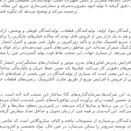
دقیق گرفته تا تولید انبوه مقرون‌به‌صرفه و سفارشی‌سازی سریع. این مقاله چشم
برجسته می‌کند و توضیح می‌دهد که چگونه فشارهای نظارتی و بازار، آینده فیلتراسیون روغن در چین را شکل می‌دهند.
گان مواد اولیه، تولیدکنندگان قطعات، تولیدکنندگان قوطی و پوشش، ارائه‌د
ریع لجستیک تجاری و تأکید روزافزون بر طول عمر موتور و کنترل انتشار گا
کینگ متمرکز شده‌اند. این مناطق زنجیره‌های تأمین تثبیت‌شده‌ای برای فولاد 
زایش پذیرش فناوری‌های مدرن موتور و استانداردهای سختگیرانه‌تر انتشار گازها
نس‌های دقیق‌تر کار می‌کنند، فیلترها باید ضمن حفظ جریان و یکپارچگی ساختار
ن معنی است که بسیاری از تولیدکنندگان در چین بخشی از شبکه‌های تأمین‌کننده بین‌المللی هستند. 
 پس از فروش با افزایش توزیع از طریق تجارت الکترونیک، زنجیره‌های قطعات
ساختار این صنعت لایه لایه است. در صدر این ساختار، تولیدکنندگانی قرا
ی تضمین کیفیت برای برآورده کردن توافق‌نامه‌های تأمین بلندمدت انجام می‌دهن
ر بین برندها و مدل‌ها ارائه می‌دهند. در پایین‌ترین سطح، مغازه‌ها و کارگ
یدکنندگان بی‌شماری از منسوجات نبافته و الیاف میکروگلاس است که عناصر پلی
ی توسعه سریع‌تر را ممکن می‌سازد. در عین حال، مواد تخصصی و افزودنی‌های 