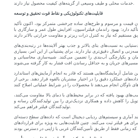
خدمات محلی و طیف وسیعی از گزینه‌های کیفیت محصول نیاز دارند.
قابلیت‌های تکنولوژیکی و نقاط قوت تحقیق و توسعه
رزان قیمت و مرسوم و طرح‌های ساده چرخشی متمرکز بود، اکنون تأکید
کید دارد: بهبود راندمان فیلتراسیون، افزایش طول عمر و سازگاری با
ی به نسبت‌های بتای بالاتر و جذب بهتر آلاینده‌ها در رتبه‌بندی‌های
ه‌زنی و اتصال دقیق‌تری نیاز دارند. برای پشتیبانی از این امر، بسیاری
ان و یکپارچگی آب‌بندی را تضمین می‌کنند. شبیه‌سازی محاسباتی و
به انجام آزمایش‌های استاندارد ISO برای راندمان ذرات، مقاومت در برابر فروپاشی المان، فشار انفجار
اده‌های عملکرد دقیق را در اختیار مشتریان بالقوه قرار دهند. برخی از
های بهبود یافته که در برابر محیط‌های با دمای بالا مقاومت می‌کنند،
ویل را کاهش داده و همکاری نزدیک‌تری را بین تولیدکنندگان رسانه و
تولیدکنندگان فیلتر فراهم می‌کند.
ی، کنترل فرآیند آماری و سیستم‌های ردیابی دیجیتال است که داده‌های سطح دسته‌ای
هر فیلتر ثبت می‌کنند. چنین قابلیت‌هایی به ویژه برای قراردادهای OEM که در آن‌ها قابلیت ردیابی و کاهش نقص بسیار مهم است، ارزشمند هستند. به طور خلاصه، چشم‌انداز تحقیق و توسعه و فناوری در چین در