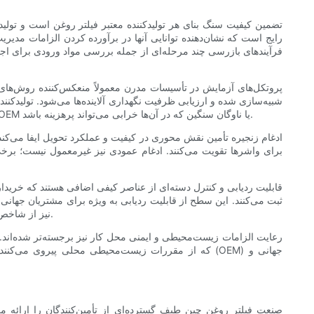
تضمین کیفیت سنگ بنای هر تولیدکننده معتبر فیلتر روغن است و تولیدکن
فرآیندهای بازرسی چند مرحله‌ای از جمله بررسی مواد ورودی برای اج
پروتکل‌های آزمایش در تأسیسات مدرن معمولاً منعکس‌کننده روش‌های 
شبیه‌سازی شده و ارزیابی ظرفیت نگهداری آلاینده‌ها می‌شود. تولیدکنند
دشوار اطمینان حاصل کنند. وجود این قابلیت‌های آزمایش، نشانه‌ای قوی از تعهد تولیدکننده به قابلیت اطمینان بلندمدت است، به‌ویژه برای کاربردهای OEM یا ناوگان سنگین که در آن‌ها خرابی می‌تواند پرهزینه باشد.
ادغام زنجیره تأمین نقش محوری در کیفیت و عملکرد تحویل ایفا می‌کند.
برای واشرها تقویت می‌کنند. ادغام عمودی نیز غیرمعمول نیست؛ برخی ا
قابلیت ردیابی و کنترل دسته‌ای از عناصر کیفی اضافی هستند که خریداران 
ثبت می‌کنند. این سطح از قابلیت ردیابی به ویژه برای مشتریان جهان
نیز از شاخص‌های بلوغ هستند - تولیدکنندگانی که سیاست‌های گارانتی واضح، راهنمایی فنی و لجستیک پاسخگو ارائه می‌دهند، معمولاً شرکای قابل اعتمادتری هستند.
رعایت الزامات زیست‌محیطی و ایمنی محل کار نیز برجسته‌تر شده‌اند. با
که از مقررات زیست‌محیطی محلی پیروی می‌کنند و در ر
صنعت فیلتر روغن چین طیف گسترده‌ای از تأمین‌کنندگان را ارائه می‌