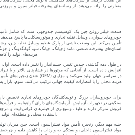
متفاوتی را ارائه می‌دهند، از رسانه‌های پیشرفته فیلتراسیون و مهرزنی 
صنعت فیلتر روغن چین یک اکوسیستم چندوجهی است که شامل تأمین‌کنند
تأمین می‌کند. این وسعت ناشی از پارک عظیم وسایل نقلیه چین، رشد س
استان‌های پیشرفته صنعتی مانند ژجیانگ، جیانگ سو، گوانگدونگ و چونگ‌
هزینه‌های تولید را کاهش می‌دهد. از بسیاری جهات، این صنعت نقاط قوت تولید گسترده‌تر چین را منعکس می‌کند: مقیاس، تولید رقابتی با هزینه و پیچیدگی رو به رشد فرآیند.
در طول دهه گذشته، چندین تغییر، چشم‌انداز را تغییر داده است. اول، اف
افزایش داده است. از آنجایی که موتورها در فشارهای بالاتر و با تلرا
شدن زنجیره‌های تأمین به ای
هزینه محلی را با انتظارات کیفیت جهانی ترکیب می‌کنند. سوم، بازار
سنگینی در تجهیزات آزمایش، آزمایشگاه‌های دارای گواهینامه و فرآیندها
فروش تمرکز دارند و طیف وسیع‌تری از فیلترهای کراس‌فیت و مرجع را د
استفاده محلی و منطقه‌ای تولید می‌کنند. این لایه‌بندی بر همه چیز، از زمان تحویل و حداقل تعداد سفارش گرفته تا سطح پشتیبانی فنی که می‌توانید انتظار داشته باشید، تأثیر می‌گذارد.
جنبه مهم دیگر، زنجیره تأمین مواد فیلتراسیون است. چین میزبان تول
مواد فیلتراسیون داخلی، وابستگی به واردات را کاهش داده و چرخه‌ها