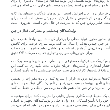
وش‌های تولید هستند، زیرا تولیدکنندگان فرآیندهای پاک‌تری را برای
است. اپراتورهای ناوگان و تیم‌های تدارکات OEM اکنون به طور معمول تأسیسات تولیدکنندگان را ممیزی می‌کنند، به گواهینامه‌هایی مانند IATF 16949 یا ISO 9001 نیاز دارند
ایه‌گذاری در اتوماسیون و کنترل کیفیت دیجیتال سوق داده است. برای
تولیدکنندگان چندملیتی و مشارکتی فعال در چین
ی صدور مجوز، تولید محلی را برقرار کرده‌اند. این نهادها اغلب دانش
ها در چین چندین هدف را دنبال می‌کند: بومی‌سازی عرضه برای کاهش
د، پروتکل‌های آزمایش استاندارد و توانایی تولید فیلترها با مشخصات
دقیق OE برای خودروهای سواری و تجاری فعالیت می‌کنند.
های میکروگلاس، ترکیبات مصنوعی با راندمان بالا و شیرهای ضد برگشت
شار انفجاری و کمپین‌های جریان طولانی‌مدت نگهداری می‌کنند. این
ها می‌توانند ورود به بازار را تسریع کنند، رعایت مقررات را تضمین
ای تأمین بهینه‌شده سود می‌برند و از تأمین‌کنندگان فولاد و رسانه‌های
ب یک محیط قیمت‌گذاری بسیار رقابتی را مدیریت کنند. برای موفقیت،
ی و تولیدکنندگان تجهیزات اصلی (OEM) تقویت کنند. بسیاری از آن‌ها این کار را با همکاری با شرکت‌های