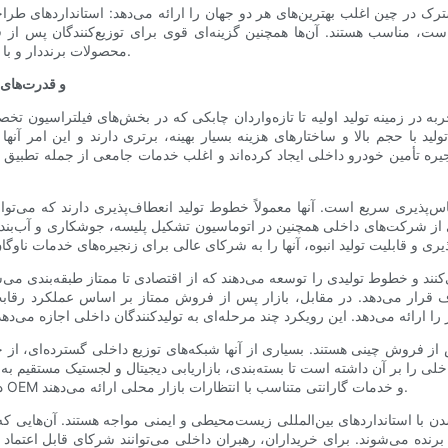
رک در چین اغلب بهترین‌های هر دو جهان را ارائه می‌دهد: استانداردهای طراحی
محصولات برنددار و با حاشیه سود بالاتر هستند که دارای مزایای فناوری شناخته‌شده‌ای هستند.
رهبران داخلی: تولیدکنندگان ا
جربه در زمینه تولید اولیه تا تازه‌واردان چابکی که در بخش‌های فیلتراسیون
د با حجم بالا و ساختارهای هزینه بسیار بهینه، برتری دارند و این امر آنه
یره تأمین خودرو داخلی ایجاد کرده‌اند و اغلب خدمات جامعی از جمله تطبیق ط
قیاس‌پذیری سریع است. آنها معمولاً خطوط تولید انعطاف‌پذیری دارند که می‌ت
 از شرکت‌های داخلی همچنین در اتوماسیون تشکیل پلیسه، جوشکاری و آب‌بندی سر
د و خطوط تولیدی را توسعه می‌دهند که از اقتصادی تا ممتاز طبقه‌بندی می‌
رار می‌دهد. در مقابل، بازار پس از فروش ممتاز بر اساس عملکرد رقابت م
از فروش چینی هستند. بسیاری از آنها شبکه‌های توزیع داخلی گسترده‌ای، از ج
 داخلی را بر آن داشته است تا بسته‌بندی، بازاریابی دیجیتال و لجستیک مستقیم ب
داخلی اغلب پشتیبانی فنی مانند راهنماهای مرجع متقابل، داده‌های نصب OEM و خدمات گارانتی متناسب با انتظارات بازار محلی ارائه می‌دهند.
شدن با استانداردهای بین‌المللی زیست‌محیطی و ایمنی مواجه هستند. آن‌هایی که
نده می‌شوند. برای خریداران، رهبران داخلی می‌توانند شرکای قابل اعتماد و