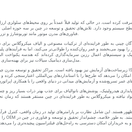
رفت کرده است. در حالی که تولید قبلاً عمدتاً بر روی محیط‌های سلولزی ا
 سطح سیستم وجود دارد. تلاش‌های تحقیق و توسعه در چین بر سه حوزه اصلی تأ
فناوری‌های مدرن موتور مانند توربوشارژ و تزریق مستقیم که نیاز به کنترل ذرات ریزتر و مقاومت حرارتی بالاتر دارند.
 چینی به طور فزاینده‌ای از ترکیبات مصنوعی و الیاف میکروگلاس برای دستیاب
 بهبود می‌بخشند و عمر روان‌کننده را طولانی‌تر می‌کنند، اما به فرآیندهای پلیس
یک و سیستم‌های اعمال رزین سرمایه‌گذاری کرده‌اند که هندسه یکنواخت الم
مدل‌سازی دینامیک سیالات نیز برای بهینه‌سازی مسیرهای جریان و به حداقل رساندن افت فشار به کار گرفته می‌شوند.
زیرساخت‌های آزمایش نیز بهبود یافته است. مراکز تحقیق و توسعه مدرن چین شامل آزمایشگاه‌هایی هستند که قادر 
مکان را می‌دهد که طرح‌ها را با استانداردهای بین‌المللی اعتبارسنجی کرده و د
یداری هیدرولیتیک، پوشش‌های نانوالیاف برای جذب بهتر ذرات بسیار ریز و چسب‌
 مواد نبافته و میکروگلاس به طور فزاینده‌ای در چین مستقر هستند که زمان تح
ارخانه‌های پیشرفته در حال ظهور هستند. این شامل نظارت بر پارامترهای تولید در زمان واقع
را برای 