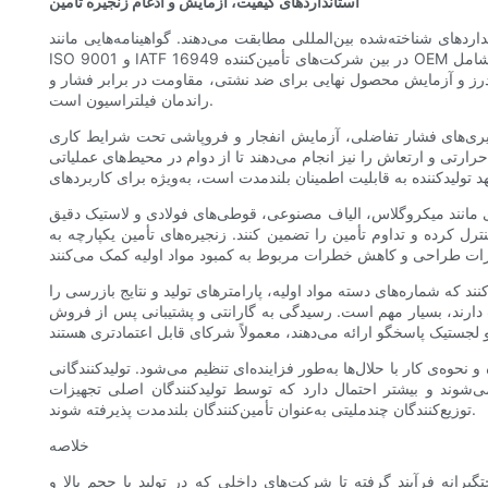
استانداردهای کیفیت، آزمایش و ادغام زنجیره تأمین
ردهای شناخته‌شده بین‌المللی مطابقت می‌دهند. گواهینامه‌هایی مانند
ISO 9001 و IATF 16949 در بین شرکت‌های تأمین‌کننده OEM رایج است که نشان‌دهنده توانایی آنها در برآورده کردن الزامات مدیریت کیفیت ساختاریافته است. فراتر از صدور گواهینامه، شیوه‌های قوی کیفیت شامل
درز و آزمایش محصول نهایی برای ضد نشتی، مقاومت در برابر فشار و
راندمان فیلتراسیون است.
‌گیری‌های فشار تفاضلی، آزمایش انفجار و فروپاشی تحت شرایط کاری
ارتی و ارتعاش را نیز انجام می‌دهند تا از دوام در محیط‌های عملیاتی
یدی مانند میکروگلاس، الیاف مصنوعی، قوطی‌های فولادی و لاستیک دقیق
ل کرده و تداوم تأمین را تضمین کنند. زنجیره‌های تأمین یکپارچه به
ند که شماره‌های دسته مواد اولیه، پارامترهای تولید و نتایج بازرسی را
 دارند، بسیار مهم است. رسیدگی به گارانتی و پشتیبانی پس از فروش
وه‌ی کار با حلال‌ها به‌طور فزاینده‌ای تنظیم می‌شود. تولیدکنندگانی
بیشتر احتمال دارد که توسط تولیدکنندگان اصلی تجهیزات (OEM) جهانی و
توزیع‌کنندگان چندملیتی به‌عنوان تأمین‌کنندگان بلندمدت پذیرفته شوند.
خلاصه
یرانه فرآیند گرفته تا شرکت‌های داخلی که در تولید با حجم بالا و