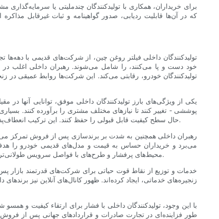
برای خریداران، همکاری با تولیدکنندگان چندملیتی یا سرمایه‌گذاری مشت
تولیدکنندگان داخلی فیلتر روغن چین، از شرکت‌های قدیمی با دهه‌ها ت
خود دست و پا می‌کنند، را شامل می‌شوند. رهبران داخلی اغلب در تولی
تولیدکنندگان خودرو، رقابتی می‌کند. این شرکت‌ها روابط عمیقی در زنج
یکی از ویژگی‌های بارز تولیدکنندگان داخلی موفق، توانایی آنها در م
پوششی - تغییر کنند تا نیازهای مختلف مشتری را برآورده کنند. بسیاری
حال سطح کیفیت قابل قبولی را حفظ کنند. این ترکیب انعطاف‌پذیری و قابلیت تولید انبوه، آنها را به شرکای عالی برای زنجیره‌های خدمات ناوگان، شبکه‌های نمایندگی محلی و بازارهای تجارت الکترونیک تبدیل می‌کند.
رهبران داخلی همچنین به شدت بر برندسازی پس از فروش تمرکز می‌کنن
می‌برد و خریداران حساس به قیمت و مدل‌های قدیمی خودرو را هدف ق
محیط‌های پرفشار و طرح‌های با فواصل سرویس طولانی‌تر را ارائه می‌دهد. این رویکرد چند مرحله‌ای به تولیدکنندگان داخلی اجازه می‌دهد تا سهم بازار گسترده‌ای را در بخش‌های مختلف خریدار به دست آورند.
خدمات و توزیع از نقاط قوت حیاتی برای شرکت‌های قدرتمند بازار پس 
زنجیره‌های خدماتی، ایجاد کرده‌اند. ظهور کانال‌های آنلاین نیز برندهای
با این وجود، تولیدکنندگان داخلی با فشار برای ارتقاء کیفیت و همسو 
طور فزاینده‌ای در تجارت صادرات و قراردادهای جهانی پس از فروش بر