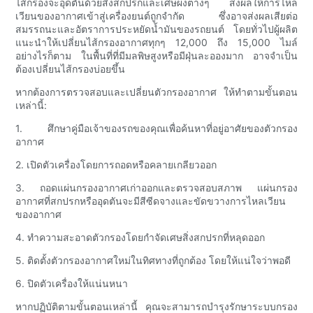
ไส้กรองจะอุดตันด้วยสิ่งสกปรกและเศษผงต่างๆ ส่งผลให้การไหล
เวียนของอากาศเข้าสู่เครื่องยนต์ถูกจำกัด ซึ่งอาจส่งผลเสียต่อ
สมรรถนะและอัตราการประหยัดน้ำมันของรถยนต์ โดยทั่วไปผู้ผลิต
แนะนำให้เปลี่ยนไส้กรองอากาศทุกๆ 12,000 ถึง 15,000 ไมล์
อย่างไรก็ตาม ในพื้นที่ที่มีมลพิษสูงหรือมีฝุ่นละอองมาก อาจจำเป็น
ต้องเปลี่ยนไส้กรองบ่อยขึ้น
หากต้องการตรวจสอบและเปลี่ยนตัวกรองอากาศ ให้ทำตามขั้นตอน
เหล่านี้:
1. ศึกษาคู่มือเจ้าของรถของคุณเพื่อค้นหาที่อยู่อาศัยของตัวกรอง
อากาศ
2. เปิดตัวเครื่องโดยการถอดหรือคลายเกลียวออก
3. ถอดแผ่นกรองอากาศเก่าออกและตรวจสอบสภาพ แผ่นกรอง
อากาศที่สกปรกหรืออุดตันจะมีสีซีดจางและขัดขวางการไหลเวียน
ของอากาศ
4. ทำความสะอาดตัวกรองโดยกำจัดเศษสิ่งสกปรกที่หลุดออก
5. ติดตั้งตัวกรองอากาศใหม่ในทิศทางที่ถูกต้อง โดยให้แน่ใจว่าพอดี
6. ปิดตัวเครื่องให้แน่นหนา
หากปฏิบัติตามขั้นตอนเหล่านี้ คุณจะสามารถบำรุงรักษาระบบกรอง