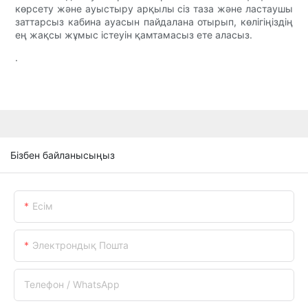
көрсету және ауыстыру арқылы сіз таза және ластаушы
заттарсыз кабина ауасын пайдалана отырып, көлігіңіздің
ең жақсы жұмыс істеуін қамтамасыз ете аласыз.
.
Бізбен байланысыңыз
Есім
Электрондық Пошта
Телефон / WhatsApp