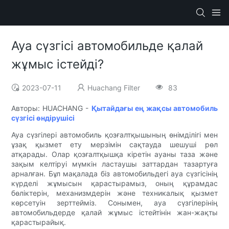
Ауа сүзгісі автомобильде қалай
жұмыс істейді?
2023-07-11
Huachang Filter
83
Авторы: HUACHANG -
Қытайдағы ең жақсы автомобиль
сүзгісі өндірушісі
Ауа сүзгілері автомобиль қозғалтқышының өнімділігі мен
ұзақ қызмет ету мерзімін сақтауда шешуші рөл
атқарады. Олар қозғалтқышқа кіретін ауаны таза және
зақым келтіруі мүмкін ластаушы заттардан тазартуға
арналған. Бұл мақалада біз автомобильдегі ауа сүзгісінің
күрделі жұмысын қарастырамыз, оның құрамдас
бөліктерін, механизмдерін және техникалық қызмет
көрсетуін зерттейміз. Сонымен, ауа сүзгілерінің
автомобильдерде қалай жұмыс істейтінін жан-жақты
қарастырайық.