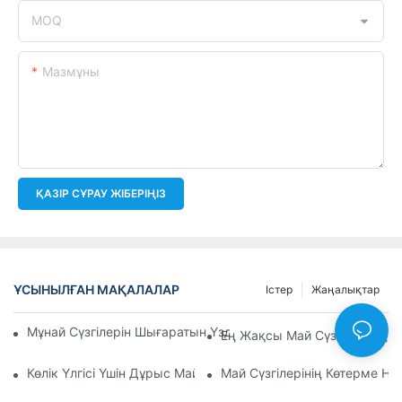
MOQ
Мазмұны
ҚАЗІР СҰРАУ ЖІБЕРІҢІЗ
ҰСЫНЫЛҒАН МАҚАЛАЛАР
Істер
Жаңалықтар
Мұнай Сүзгілерін Шығаратын Үздік Компаниялар: Жан-Жақ
Ең Жақсы Май Сүзгілерінің 
Көлік Үлгісі Үшін Дұрыс Май Сүзгісін Таңдау: Негізгі Ойлар
Май Сүзгілерінің Көтерме Н