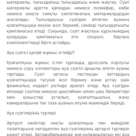
материалы, тығыздағыш тығыздағыш және жақтау. Сүзгі
материалы әдетте қағаздан немесе полиэфир, көбік
немесе мақта сияқты синтетикалық материалдардан
жасалады. Тығыздауыш сүзгіден өтпеген ауаның
қозғалтқышқа енуіне жол бермей, сенімді тығыздағышты
қамтамасыз етеді. Соңында, сүзгі жақтауы құрылымдық
қолдауды қамтамасыз ете отырып, барлық
компоненттерді бірге ұстайды.
Ауа сүзгісі қалай жұмыс істейді?
Қозғалтқыш жұмыс істеп тұрғанда, дроссель корпусы
немесе сору коллекторы ауа сүзгісі арқылы өтетін ауаны
тартады. Сүзгі ортасы ластаушы заттардың
қозғалтқышқа түсуіне жол бермеу және ұстау үшін
физикалық кедергі ретінде әрекет етеді. Ауа сүзгіден
өткенде сүзгінің микрон деңгейінен үлкен шаң бөлшектері
мен қоқыстар ұсталып, қозғалтқыштың жану
камераларына тек таза ауаның өтуіне мүмкіндік береді.
Ауа сүзгілерінің түрлері
Әртүрлі көліктер нақты қозғалтқыш пен өнімділік
талаптарына негізделген ауа сүзгілерінің әртүрлі түрлерін
қажет етеді. Автомобильдерде жиі қолданылатын екі ауа