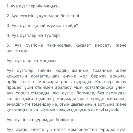
1. Ауа сүзгілерінің маңызы
2. Ауа сүзгісінің құрамдас бөліктері
3. Ауа сүзгісі қалай жұмыс істейді?
4. Ауа сүзгілерінің түрлері
5. Ауа сүзгісіне техникалық қызмет көрсету және
ауыстыру
Ауа сүзгілерінің маңызы
Ауа сүзгілері зиянды кірдің, шаңның, тозаңның және
қоқыстың қозғалтқышқа енуіне жол бермеу арқылы
әрбір көлікте маңызды рөл атқарады. Көліктер жану
процесі үшін отынмен араласу үшін қозғалтқышқа үнемі
ауа сорып отырады. Ауа сүзгісі болмаса, бұл ластаушы
заттар қозғалтқыштың маңызды бөліктерінде жиналып,
өнімділіктің төмендеуіне, отын шығынының артуына және
қозғалтқыштың ықтимал зақымдалуына әкелуі мүмкін.
Ауа сүзгісінің құрамдас бөліктері
Ауа сүзгісі әдетте үш негізгі компоненттен тұрады: сүзгі