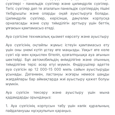
сүзгілері - панельдік сүзгілер және цилиндрлік сүзгілер.
Тегіс сүзгілер деп те аталатын панельдік сүзгілердің пішіні
тікбұрышты және оларды оңай ауыстыруға болады.
Цилиндрлік сүзгілер, керісінше, дөңгелек корпусқа
орналасады және сүзу тиімділігін арттыру үшін беттің
ұлғаюын қамтамасыз етеді.
Ауа сүзгісіне техникалық қызмет көрсету және ауыстыру
Ауа сүзгісінің оңтайлы жұмыс істеуін қамтамасыз ету
үшін оны үнемі күтіп ұстау өте маңызды. Уақыт өте келе
сүзгі кір мен қоқыспен бітеліп, қозғалтқышқа ауа ағынын
шектейді. Бұл автомобильдің өнімділігіне және отынның
тиімділігіне теріс әсер етуі мүмкін. Өндірушілер әдетте
ауа сүзгісін әр 12 000-15 000 миль сайын ауыстыруды
ұсынады. Дегенмен, ластануы жоғары немесе шаңды
жағдайлары бар аймақтарда жиі ауыстыру қажет болуы
мүмкін.
Ауа сүзгісін тексеру және ауыстыру үшін мына
қадамдарды орындаңыз:
1. Ауа сүзгісінің корпусын табу үшін көлік құралының
пайдаланушы нұсқаулығын қараңыз.