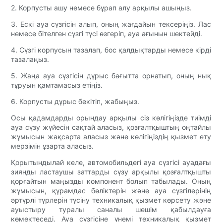
2. Корпусты ашу немесе бұрап алу арқылы ашыңыз.
3. Ескі ауа сүзгісін алып, оның жағдайын тексеріңіз. Лас
немесе бітелген сүзгі түсі өзгеріп, ауа ағынын шектейді.
4. Сүзгі корпусын тазалап, бос қалдықтарды немесе кірді
тазалаңыз.
5. Жаңа ауа сүзгісін дұрыс бағытта орнатып, оның нық
тұруын қамтамасыз етіңіз.
6. Корпусты дұрыс бекітіп, жабыңыз.
Осы қадамдарды орындау арқылы сіз көлігіңізде тиімді
ауа сүзу жүйесін сақтай аласыз, қозғалтқыштың оңтайлы
жұмысын жақсарта аласыз және көлігіңіздің қызмет ету
мерзімін ұзарта аласыз.
Қорытындылай келе, автомобильдегі ауа сүзгісі ауадағы
зиянды ластаушы заттарды сүзу арқылы қозғалтқышты
қорғайтын маңызды компонент болып табылады. Оның
жұмысын, құрамдас бөліктерін және ауа сүзгілерінің
әртүрлі түрлерін түсіну техникалық қызмет көрсету және
ауыстыру туралы саналы шешім қабылдауға
көмектеседі. Ауа сүзгісіне үнемі техникалық қызмет