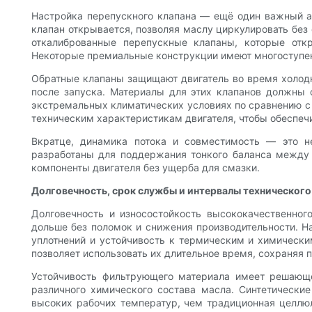
Настройка перепускного клапана — ещё один важный ас
клапан открывается, позволяя маслу циркулировать без
откалиброванные перепускные клапаны, которые отк
Некоторые премиальные конструкции имеют многоступен
Обратные клапаны защищают двигатель во время холодно
после запуска. Материалы для этих клапанов должны 
экстремальных климатических условиях по сравнению с 
техническим характеристикам двигателя, чтобы обеспеч
Вкратце, динамика потока и совместимость — это н
разработаны для поддержания тонкого баланса между
компоненты двигателя без ущерба для смазки.
Долговечность, срок службы и интервалы техническог
Долговечность и износостойкость высококачественног
дольше без поломок и снижения производительности. На
уплотнений и устойчивость к термическим и химическ
позволяет использовать их длительное время, сохраняя 
Устойчивость фильтрующего материала имеет решающе
различного химического состава масла. Синтетическ
высоких рабочих температур, чем традиционная целлюл