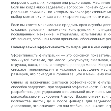
вопросы о деталях, которые они редко видят. Масляные
Если вы когда-либо задавались вопросом, почему одни м
реальных причинах, по которым высокоэффективные мас
выбор может окупиться с точки зрения надежности и дол
Если вы хотите максимально продлить срок службы двиг
сложных условиях, понимание конструкции и принци
посвященных механике, материалам, испытаниям и о
объяснения, чтобы вы могли принимать обоснованные ре
Почему важна эффективность фильтрации и в чем секр
Эффективность фильтрации — это основной показатель,
замкнутой системе, где масло циркулирует, смазывая
стружка, сажа, грязь и продукты распада масла. Когда 
снижают теплопередачу и ускоряют разрушение масла
размеров, что приводит к лучшей защите и меньшему изн
Одним из важнейших факторов эффективности фильтра
способен задержать при заданной эффективности. В то
разработаны для удержания значительной доли очень ме
микроабразию и ускоренный износ. Важно отметить, чт
количества частиц до и после фильтра для заданно
диапазонах, что означает, что они стабильно снижают на