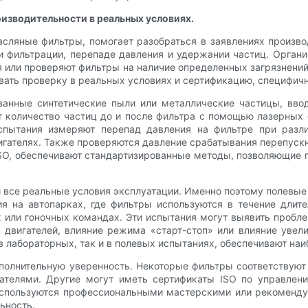
изводительности в реальных условиях.
асляные фильтры, помогает разобраться в заявлениях произв
 фильтрации, перепаде давления и удержании частиц. Орган
я или проверяют фильтры на наличие определенных загрязнени
ывать проверку в реальных условиях и сертификацию, специфич
ванные синтетические пыли или металлические частицы, вво
количество частиц до и после фильтра с помощью лазерных 
пытания измеряют перепад давления на фильтре при разли
игателях. Также проверяются давление срабатывания перепуск
SO, обеспечивают стандартизированные методы, позволяющие 
и все реальные условия эксплуатации. Именно поэтому полевы
я на автопарках, где фильтры используются в течение длит
 или гоночных командах. Эти испытания могут выявить пробл
х двигателей, влияние режима «старт-стоп» или влияние уве
 лабораторных, так и в полевых испытаниях, обеспечивают на
полнительную уверенность. Некоторые фильтры соответствую
ателями. Другие могут иметь сертификаты ISO по управлен
используются профессиональными мастерскими или рекомендую
ьность.