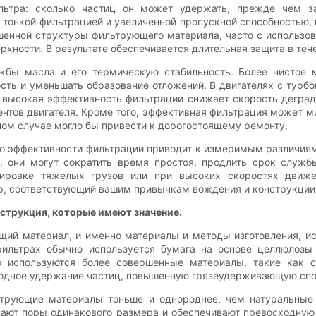
ьтра: сколько частиц он может удержать, прежде чем зас
онкой фильтрацией и увеличенной пропускной способностью, 
учшенной структуры фильтрующего материала, часто с использо
ерхности. В результате обеспечивается длительная защита в т
жбы масла и его термическую стабильность. Более чистое 
сть и уменьшать образование отложений. В двигателях с турб
 высокая эффективность фильтрации снижает скорость деграда
нтов двигателя. Кроме того, эффективная фильтрация может 
вном случае могло бы привести к дорогостоящему ремонту.
 эффективности фильтрации приводит к измеримым различиям 
, они могут сократить время простоя, продлить срок служб
сировке тяжелых грузов или при высоких скоростях движе
р, соответствующий вашим привычкам вождения и конструкции 
струкция, которые имеют значение.
щий материал, и именно материалы и методы изготовления, и
фильтрах обычно используется бумага на основе целлюлоз
 используются более совершенные материалы, такие как с
одное удержание частиц, повышенную грязеудерживающую спос
ьтрующие материалы тоньше и однороднее, чем натуральные 
здают поры одинакового размера и обеспечивают превосходную