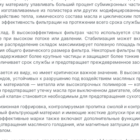
у материалу улавливать больший процент субмикронных част
о изготавливаемые из полиэстера или других модифицированн
ействию тепла, химического состава масла и циклическим по
яя эффективность фильтрации на протяжении всего срока службы
клад. В высокоэффективных фильтрах часто используется ст
 при высоком потоке или давлении. Стабилизация может вк
ое распределение складок максимизирует полезную площадь п
я общего физического размера фильтра. Некоторые фильтры 
задерживают более крупные частицы и защищают более тонкие 
величивает срок службы и предотвращает преждевременное зас
ается из виду, но имеет критически важное значение. В высо
аундов, устойчивых к разрушению под воздействием масляных 
ых материалов — металла или высокопрочных полимеров — ко
 предотвращает утечку масла при выключенном двигателе, обе
ый клапан становится необходимым для предотвращения сухого 
зионная гофрировка, контролируемая пропитка смолой и контро
ный фильтрующий материал и имеющие жесткие допуски при из
оэффективные марки также включают дополнительные функции,
отвращения масляного голодания, или магнитные заглушки для 
алом.