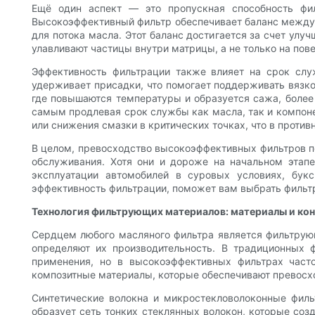
Ещё один аспект — это пропускная способность фил
Высокоэффективный фильтр обеспечивает баланс между т
для потока масла. Этот баланс достигается за счет ул
улавливают частицы внутри матрицы, а не только на пов
Эффективность фильтрации также влияет на срок слу
удерживает присадки, что помогает поддерживать вязко
где повышаются температуры и образуется сажа, более
самым продлевая срок службы как масла, так и компоне
или снижения смазки в критических точках, что в проти
В целом, превосходство высокоэффективных фильтров по
обслуживания. Хотя они и дороже на начальном этапе
эксплуатации автомобилей в суровых условиях, бук
эффективность фильтрации, поможет вам выбрать фильт
Технология фильтрующих материалов: материалы и кон
Сердцем любого масляного фильтра является фильтрую
определяют их производительность. В традиционных 
применения, но в высокоэффективных фильтрах часто
композитные материалы, которые обеспечивают превосх
Синтетические волокна и микростекловолоконные фил
образует сеть тонких стеклянных волокон, которые со