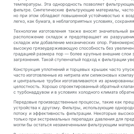
температуры. Эта однородность позволяет фильтрующем
фильтре. Синтетические фильтрующие материалы, част
но при этом обладают повышенной устойчивостью к возд
легко, как бумага, в неблагоприятных условиях, сохран
Технологии изготовления также вносят значительный в
расположение складок и предотвращает их разрушение
складок или добавление механических опор. Равномерн
высокую грязеудерживающую способность без увеличени
градацией размера пор — более крупные внешние слои 
загрязнения. Такой ступенчатый подход к фильтрации у
Конструкция уплотнений и торцевых крышек часто упуск
часто изготовленные из нитрила или силиконовых комп
и центральные трубки изготавливаются из армированн
целостность. Хорошо спроектированный обратный клапан
с турбонаддувом и в условиях холодного климата обратн
Передовые производственные процессы, такие как преци
устройства к другому. Фильтры, использующие однород
потоку и эффективность фильтрации. Некоторые высок
только при экстремальных перепадах давления для пред
могли бы остаться незамеченными фильтрующим матери