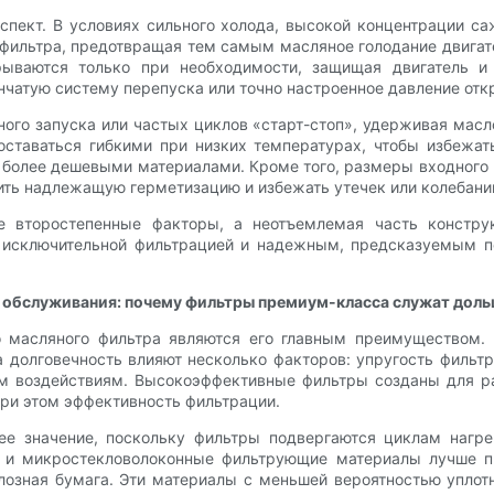
пект. В условиях сильного холода, высокой концентрации са
 фильтра, предотвращая тем самым масляное голодание двига
рываются только при необходимости, защищая двигатель и
чатую систему перепуска или точно настроенное давление отк
го запуска или частых циклов «старт-стоп», удерживая масл
оставаться гибкими при низких температурах, чтобы избежа
более дешевыми материалами. Кроме того, размеры входного 
ить надлежащую герметизацию и избежать утечек или колебани
е второстепенные факторы, а неотъемлемая часть констр
 исключительной фильтрацией и надежным, предсказуемым по
о обслуживания: почему фильтры премиум-класса служат доль
о масляного фильтра являются его главным преимуществом.
 долговечность влияют несколько факторов: упругость фильт
им воздействиям. Высокоэффективные фильтры созданы для ра
при этом эффективность фильтрации.
е значение, поскольку фильтры подвергаются циклам нагре
ие и микростекловолоконные фильтрующие материалы лучше п
озная бумага. Эти материалы с меньшей вероятностью уплотн