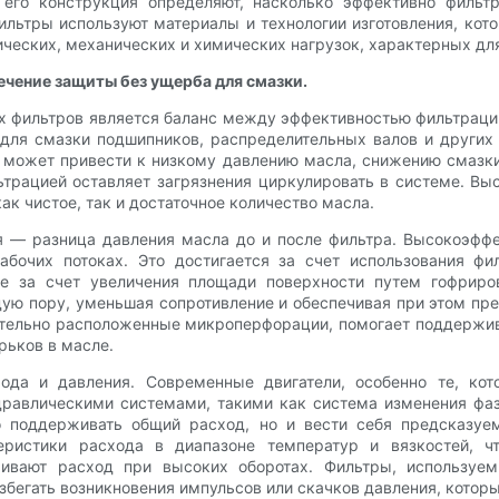
его конструкция определяют, насколько эффективно фильт
льтры используют материалы и технологии изготовления, кото
ческих, механических и химических нагрузок, характерных дл
ечение защиты без ущерба для смазки.
х фильтров является баланс между эффективностью фильтрации
для смазки подшипников, распределительных валов и других
 может привести к низкому давлению масла, снижению смазки
трацией оставляет загрязнения циркулировать в системе. В
ак чистое, так и достаточное количество масла.
 — разница давления масла до и после фильтра. Высокоэфф
бочих потоках. Это достигается за счет использования ф
е за счет увеличения площади поверхности путем гофриро
ую пору, уменьшая сопротивление и обеспечивая при этом пр
щательно расположенные микроперфорации, помогает поддержив
рьков в масле.
ода и давления. Современные двигатели, особенно те, к
авлическими системами, такими как система изменения фаз
поддерживать общий расход, но и вести себя предсказуемо
ристики расхода в диапазоне температур и вязкостей, чт
чивают расход при высоких оборотах. Фильтры, используем
егать возникновения импульсов или скачков давления, которые