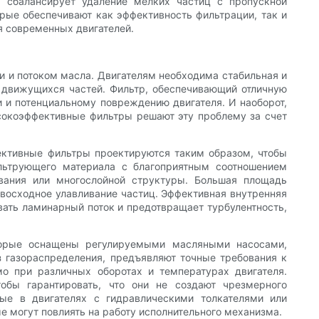
р сбалансирует удаление мелких частиц с пропускной
рые обеспечивают как эффективность фильтрации, так и
я современных двигателей.
 и потоком масла. Двигателям необходима стабильная и
 движущихся частей. Фильтр, обеспечивающий отличную
 и потенциальному повреждению двигателя. И наоборот,
ысокоэффективные фильтры решают эту проблему за счет
ективные фильтры проектируются таким образом, чтобы
ильтрующего материала с благоприятным соотношением
вания или многослойной структуры. Большая площадь
евосходное улавливание частиц. Эффективная внутренняя
ать ламинарный поток и предотвращает турбулентность,
оторые оснащены регулируемыми масляными насосами,
 газораспределения, предъявляют точные требования к
 при различных оборотах и ​​температурах двигателя.
обы гарантировать, что они не создают чрезмерного
ые в двигателях с гидравлическими толкателями или
 могут повлиять на работу исполнительного механизма.