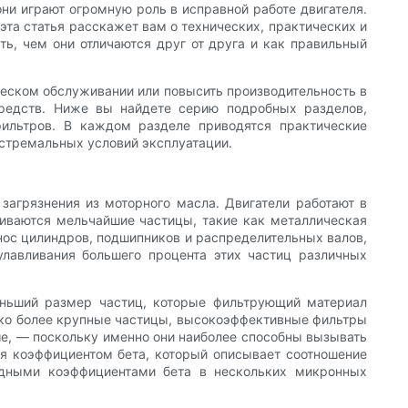
ни играют огромную роль в исправной работе двигателя.
эта статья расскажет вам о технических, практических и
ь, чем они отличаются друг от друга и как правильный
ческом обслуживании или повысить производительность в
редств. Ниже вы найдете серию подробных разделов,
ильтров. В каждом разделе приводятся практические
кстремальных условий эксплуатации.
загрязнения из моторного масла. Двигатели работают в
иваются мельчайшие частицы, такие как металлическая
знос цилиндров, подшипников и распределительных валов,
лавливания большего процента этих частиц различных
еньший размер частиц, которые фильтрующий материал
ько более крупные частицы, высокоэффективные фильтры
ше, — поскольку именно они наиболее способны вызывать
ся коэффициентом бета, который описывает соотношение
одными коэффициентами бета в нескольких микронных