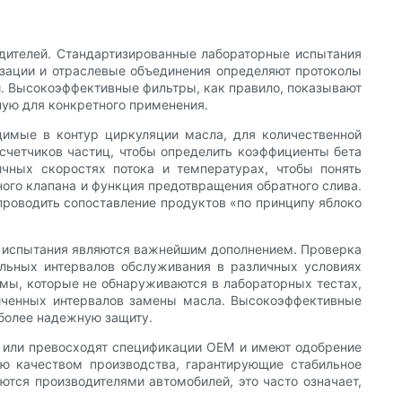
одителей. Стандартизированные лабораторные испытания
изации и отраслевые объединения определяют протоколы
й. Высокоэффективные фильтры, как правило, показывают
ную для конкретного применения.
димые в контур циркуляции масла, для количественной
счетчиков частиц, чтобы определить коэффициенты бета
чных скоростях потока и температурах, чтобы понять
ного клапана и функция предотвращения обратного слива.
проводить сопоставление продуктов «по принципу яблоко
е испытания являются важнейшим дополнением. Проверка
ельных интервалов обслуживания в различных условиях
емы, которые не обнаруживаются в лабораторных тестах,
личенных интервалов замены масла. Высокоэффективные
иболее надежную защиту.
т или превосходят спецификации OEM и имеют одобрение
ию качеством производства, гарантирующие стабильное
тся производителями автомобилей, это часто означает,