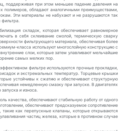
иц, поддерживая при этом меньшее падение давления на
ых полимеров, обладают аналогичными преимуществами,
токам. Эти материалы не набухают и не разрушаются так
 фильтра.
абилизация складок, которая обеспечивает равномерное
лючать в себя склеивание смолой, термическую сварку
оверхности фильтрующего материала, обеспечивая более
премиум-класса используют многослойную конструкцию с
внутренние слои, которые затем улавливают мельчайшие
орение самых мелких пор.
коэффективном фильтре используются прочные прокладки,
присадок и экстремальных температур. Торцевые крышки
торые устойчивы к сжатию и обеспечивают структурную
спечивая немедленную смазку при запуске. В двигателях
запуска и износа.
ль качества, обеспечивают стабильную работу от одного
готовлении, обеспечивают предсказуемое сопротивление
 такие как перепускные клапаны, которые открываются
улавливания частиц железа, которые в противном случае