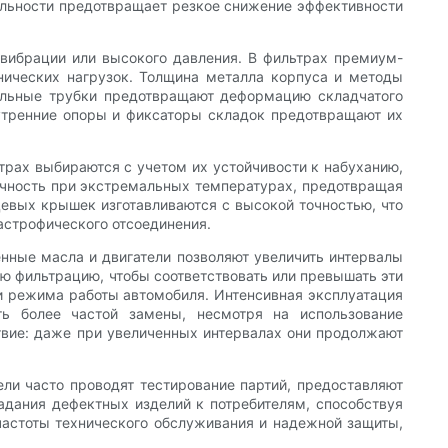
ельности предотвращает резкое снижение эффективности
 вибрации или высокого давления. В фильтрах премиум-
нических нагрузок. Толщина металла корпуса и методы
альные трубки предотвращают деформацию складчатого
утренние опоры и фиксаторы складок предотвращают их
трах выбираются с учетом их устойчивости к набуханию,
ичность при экстремальных температурах, предотвращая
цевых крышек изготавливаются с высокой точностью, что
астрофического отсоединения.
нные масла и двигатели позволяют увеличить интервалы
 фильтрацию, чтобы соответствовать или превышать эти
 и режима работы автомобиля. Интенсивная эксплуатация
ь более частой замены, несмотря на использование
твие: даже при увеличенных интервалах они продолжают
ли часто проводят тестирование партий, предоставляют
адания дефектных изделий к потребителям, способствуя
частоты технического обслуживания и надежной защиты,