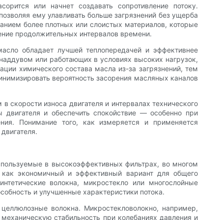
орится или начнет создавать сопротивление потоку.
позволяя ему улавливать больше загрязнений без ущерба
ванием более плотных или слоистых материалов, которые
ечение продолжительных интервалов времени.
масло обладает лучшей теплопередачей и эффективнее
онаддувом или работающих в условиях высоких нагрузок,
ции химического состава масла из-за загрязнений, тем
минимизировать вероятность засорения масляных каналов
в скорости износа двигателя и интервалах технического
ы двигателя и обеспечить спокойствие — особенно при
ния. Понимание того, как измеряется и применяется
двигателя.
спользуемые в высокоэффективных фильтрах, во многом
ы как экономичный и эффективный вариант для общего
интетические волокна, микростекло или многослойные
обность и улучшенные характеристики потока.
целлюлозные волокна. Микростекловолокно, например,
 механическую стабильность при колебаниях давления и