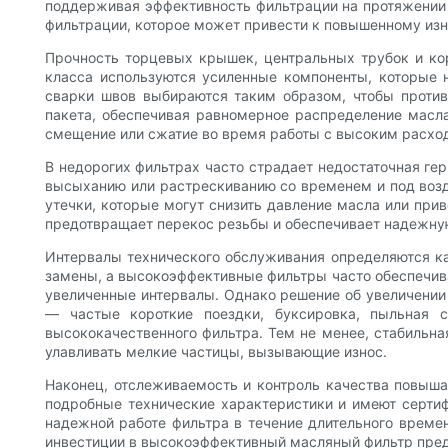
поддерживая эффективность фильтрации на протяжении 
фильтрации, которое может привести к повышенному изн
Прочность торцевых крышек, центральных трубок и кор
класса используются усиленные компоненты, которые 
сварки швов выбираются таким образом, чтобы проти
пакета, обеспечивая равномерное распределение масл
смещение или сжатие во время работы с высоким расхо
В недорогих фильтрах часто страдает недостаточная ге
высыханию или растрескиванию со временем и под возд
утечки, которые могут снизить давление масла или при
предотвращает перекос резьбы и обеспечивает надежну
Интервалы технического обслуживания определяются ка
замены, а высокоэффективные фильтры часто обеспечив
увеличенные интервалы. Однако решение об увеличении 
— частые короткие поездки, буксировка, пыльная 
высококачественного фильтра. Тем не менее, стабильн
улавливать мелкие частицы, вызывающие износ.
Наконец, отслеживаемость и контроль качества повыша
подробные технические характеристики и имеют сертиф
надежной работе фильтра в течение длительного време
инвестиции в высокоэффективный масляный фильтр пре