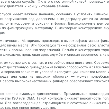
всего срока службы. Фильтр с постоянной кривой производит
осу двигателя к концу интервала замены.
пусов имеет важное значение, особенно в условиях сильной
не разрушаются под давлением и не деградируют из-за меха
востоять коррозии и сохранять форму. Высокопрочные центр
а по фильтрующему материалу. В некоторых конструкциях вн
дом.
рметичность. Материалы прокладок в высокоэффективных филь
ействием масла. Эти прокладки также сохраняют свою эласт
вести к проникновению загрязнений. Резьба и конструкция тор
ю фиксацию, продлевая срок службы и снижая вероятность кат
к емкостью фильтра, так и потребностями двигателя. Совреме
ают достаточную грязеудерживающую способность и стабильную
интервалов зависит от условий эксплуатации, качества масла
среда или езда на высоких оборотах — может потребоват
ая работа высококачественных фильтров обеспечивает спокойс
ют воспринимаемую долговечность. Премиальные производите
икаты ISO или OEM. Такой контроль снижает вероятность поп
ни. Для автовладельцев, стремящихся к сочетанию снижения 
доставляют явное преимущество.