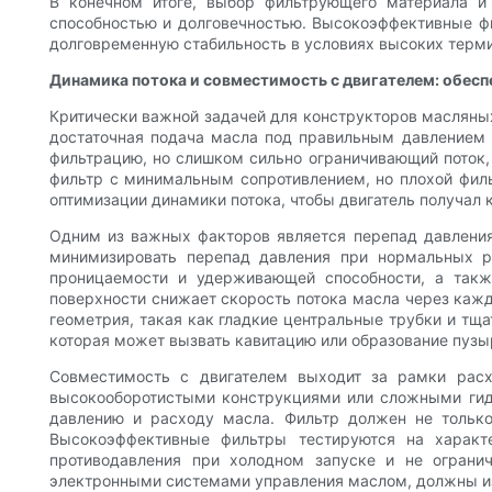
В конечном итоге, выбор фильтрующего материала и 
способностью и долговечностью. Высокоэффективные фи
долговременную стабильность в условиях высоких терми
Динамика потока и совместимость с двигателем: обесп
Критически важной задачей для конструкторов масляны
достаточная подача масла под правильным давлением 
фильтрацию, но слишком сильно ограничивающий поток,
фильтр с минимальным сопротивлением, но плохой филь
оптимизации динамики потока, чтобы двигатель получал к
Одним из важных факторов является перепад давления
минимизировать перепад давления при нормальных ра
проницаемости и удерживающей способности, а такж
поверхности снижает скорость потока масла через кажд
геометрия, такая как гладкие центральные трубки и т
которая может вызвать кавитацию или образование пузы
Совместимость с двигателем выходит за рамки расх
высокооборотистыми конструкциями или сложными гидр
давлению и расходу масла. Фильтр должен не только 
Высокоэффективные фильтры тестируются на характе
противодавления при холодном запуске и не ограни
электронными системами управления маслом, должны изб