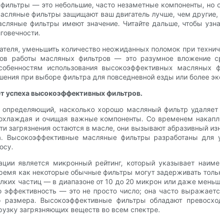
 фильтры — это небольшие, часто незаметные компоненты, но о
асляные фильтры защищают ваш двигатель лучше, чем другие, 
ляные фильтры имеют значение. Читайте дальше, чтобы узнат
говечности.
ателя, уменьшить количество неожиданных поломок при техни
пов работы масляных фильтров — это разумное вложение с
собенностям использования высокоэффективных масляных ф
шения при выборе фильтра для повседневной езды или более э
ет успеха высокоэффективных фильтров.
 определяющий, насколько хорошо масляный фильтр удаляет 
, охлаждая и очищая важные компоненты. Со временем накапл
эти загрязнения остаются в масле, они вызывают абразивный и
. Высокоэффективные масляные фильтры разработаны для у
осу.
ции является микронный рейтинг, который указывает наим
 время как некоторые обычные фильтры могут задерживать тол
лких частиц — в диапазоне от 10 до 20 микрон или даже мень
о эффективность — это не просто число; она часто выражает
го размера. Высокоэффективные фильтры обладают превосх
грузку загрязняющих веществ во всем спектре.