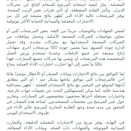
المعملية، مثل كيفية استجابة المرشح للسخام الناتج عن محركات
الديزل، وتأثير القيادة المتقطعة، أو تأثير فترات تغيير الزيت الممتدة.
توفر المرشحات عالية الأداء التي تُظهر نتائج متسقة في كل من
الاختبارات المعملية والميدانية الحماية الأكثر موثوقية.
تُضفي الشهادات والتوصيات مزيدًا من الثقة. بعض المرشحات تُلبي أو
تتجاوز مواصفات الشركات المصنعة الأصلية، وتحمل موافقات من
الشركات المصنعة لاستخدامها مع محركات محددة. وقد تحمل
مرشحات أخرى شهادات ISO لإدارة جودة التصنيع، مما يضمن جودة
إنتاج متسقة عبر جميع الدفعات. وعندما تستخدم ورش العمل
المتخصصة هذه المرشحات أو توصي بها شركات تصنيع السيارات، فهذا
غالبًا ما يُشير إلى أنها اجتازت اختبارات الأداء العملية بنجاح.
يُعدّ التوافق بين نتائج الاختبارات وبيانات الضمان أو الأعطال مؤشرًا هامًا
آخر. فالمرشحات التي تتوافق نتائجها بشكل جيد - أي التي يتطابق
أداؤها المتوقع في المختبر مع نتائج الاستخدام الفعلية - تُظهر مصداقية
هندسية عالية. كما يمكن للمستهلكين البحث عن تقييمات جهات خارجية،
واختبارات مستقلة أجراها صحفيون متخصصون في السيارات، وتقارير
حول عمر المرشح من مجتمعات المستخدمين. تُساعد هذه المصادر في
التحقق من مدى صحة وعود العلامة التجارية للمرشح عالي الأداء في
ظروف الاستخدام اليومي.
في النهاية، يوفر مزيج من الاختبارات المعملية الدقيقة، والتجارب
الميدانية الموثوقة، والشهادات ذات الصلة، وبيانات الأداء الشفافة،