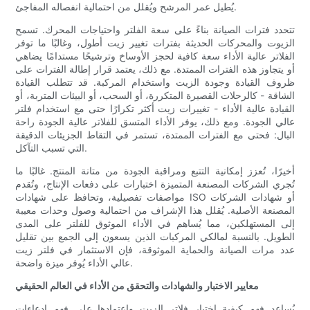
يُطيل عمر المرشح ويُقلل من احتمالية انفصاله المفاجئ.
تتحدد فترات الصيانة بناءً على سعة الفلتر واحتياجات المحرك. تسمح
الزيوت والمحركات الحديثة بفترات تغيير زيت أطول، وغالبًا ما توفر
الفلاتر عالية الأداء سعة كافية لحجز الأوساخ وترشيحًا مستدامًا يضاهي
أو يتجاوز هذه الفترات الممتدة. مع ذلك، يعتمد قرار إطالة الفترات على
ظروف القيادة وجودة الزيت واستخدام المركبة. قد تتطلب القيادة
الشاقة - كالرحلات القصيرة المتكررة، أو السحب، أو البيئات المتربة، أو
القيادة عالية الأداء - تغييرات زيت أكثر تكرارًا حتى مع استخدام فلتر
عالي الجودة. ومع ذلك، يوفر الأداء المتسق للفلاتر عالية الجودة راحة
البال: فحتى مع الفترات الممتدة، تستمر في التقاط الجزيئات الدقيقة
التي تسبب التآكل.
أخيرًا، تُعزز إمكانية التتبع ومراقبة الجودة من متانة المنتج. غالبًا ما
تُجري الشركات المصنعة المتميزة اختبارات على دفعات الإنتاج، وتُقدم
مواصفات تفصيلية، وتحافظ على شهادات ISO أو شهادات الشركات
المصنعة الأصلية. يُقلل هذا الإشراف من احتمالية وصول وحدات معيبة
إلى المستهلكين، مما يُساهم في الأداء الموثوق للفلتر على المدى
الطويل. بالنسبة لمالكي المركبات الذين يسعون إلى الجمع بين تقليل
عدد مرات الصيانة والحماية الموثوقة، فإن الاستثمار في فلتر زيت
عالي الأداء يُوفر ميزة واضحة.
معايير الاختبار والشهادات والتحقق من الأداء في العالم الحقيقي
يُساعد فهم كيفية اختبار فلاتر الزيت واعتمادها على فهم ادعاءات