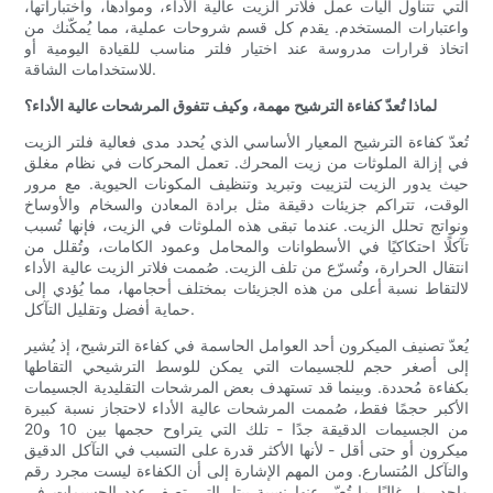
التي تتناول آليات عمل فلاتر الزيت عالية الأداء، وموادها، واختباراتها،
واعتبارات المستخدم. يقدم كل قسم شروحات عملية، مما يُمكّنك من
اتخاذ قرارات مدروسة عند اختيار فلتر مناسب للقيادة اليومية أو
للاستخدامات الشاقة.
لماذا تُعدّ كفاءة الترشيح مهمة، وكيف تتفوق المرشحات عالية الأداء؟
تُعدّ كفاءة الترشيح المعيار الأساسي الذي يُحدد مدى فعالية فلتر الزيت
في إزالة الملوثات من زيت المحرك. تعمل المحركات في نظام مغلق
حيث يدور الزيت لتزييت وتبريد وتنظيف المكونات الحيوية. مع مرور
الوقت، تتراكم جزيئات دقيقة مثل برادة المعادن والسخام والأوساخ
ونواتج تحلل الزيت. عندما تبقى هذه الملوثات في الزيت، فإنها تُسبب
تآكلًا احتكاكيًا في الأسطوانات والمحامل وعمود الكامات، وتُقلل من
انتقال الحرارة، وتُسرّع من تلف الزيت. صُممت فلاتر الزيت عالية الأداء
لالتقاط نسبة أعلى من هذه الجزيئات بمختلف أحجامها، مما يُؤدي إلى
حماية أفضل وتقليل التآكل.
يُعدّ تصنيف الميكرون أحد العوامل الحاسمة في كفاءة الترشيح، إذ يُشير
إلى أصغر حجم للجسيمات التي يمكن للوسط الترشيحي التقاطها
بكفاءة مُحددة. وبينما قد تستهدف بعض المرشحات التقليدية الجسيمات
الأكبر حجمًا فقط، صُممت المرشحات عالية الأداء لاحتجاز نسبة كبيرة
من الجسيمات الدقيقة جدًا - تلك التي يتراوح حجمها بين 10 و20
ميكرون أو حتى أقل - لأنها الأكثر قدرة على التسبب في التآكل الدقيق
والتآكل المُتسارع. ومن المهم الإشارة إلى أن الكفاءة ليست مجرد رقم
واحد، بل غالبًا ما تُعبّر عنها نسبة بيتا، التي تصف عدد الجسيمات في