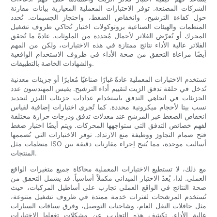
الشركات المصنعة. توفر الاختبارات المعملية المعيارية بيانات مقارنة
حول كفاءة الترشيح، وانخفاض الضغط، واحتجاز الجسيمات. تُحدد
المنظمات والهيئات الصناعية بروتوكولات اختبار تُحاكي ظروف تشغيل
المحرك أو تُعرّض الفلاتر لأحمال مُحددة من الملوثات. عادةً ما تُحقق
الفلاتر عالية الأداء نتائج ممتازة في هذه الاختبارات، ولكن من المهم
أيضًا مراعاة التحقق من صحة الأداء في ظروف الاستخدام الواقعية
والشهادات الخاصة بالتطبيقات.
تستخدم الاختبارات المعملية عادةً غبارًا صناعيًا مُعايرًا أو جزيئات معدنية
تُدخل في حلقة تدفق الزيت لتقييم أداء الترشيح. يقيس المهندسون عدد
الجزيئات في اتجاهي التدفق باستخدام عدادات جزيئات الليزر لتحديد
نسب بيتا لأحجام ميكرونية محددة. كما تُجرى اختبارات إضافية لقياس
انخفاض الضغط عبر المرشح عند معدلات تدفق ودرجات حرارة مختلفة
لفهم خصائص التدفق التي ستواجهها المحركات. ويتم أيضًا اختبار ضغط
فتح صمام التجاوز ووظيفة منع الارتداد. توفر الاختبارات التي تُصممها
منظمات مثل ISO أساليب موحدة، مما يُتيح إجراء مقارنات دقيقة بين
المنتجات.
مع ذلك، لا تستطيع الاختبارات المعملية محاكاة جميع متغيرات الواقع
العملي. لذا، يُعدّ الاختبار الميداني مكملاً أساسياً. قد يشمل التحقق من
صحة النتائج في الواقع العملي تجارب على أساطيل المركبات، حيث
تُستخدم المرشحات لفترات خدمة ممتدة في ظروف تشغيل متنوعة،
مثل حافلات النقل العام، وشاحنات التوصيل، وفرق سباقات السيارات
عالية الأداء. تكشف هذه التجارب عن مشكلات تغفلها الاختبارات