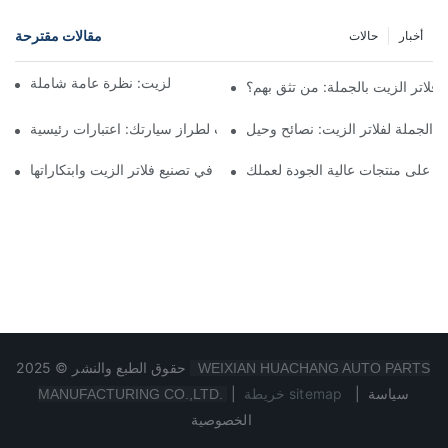
مقالات مقترحة
أخبار
حالات
أفضل شركات تصنيع فلاتر الزيت: نظرة عامة شاملة
لاتر الزيت بالجملة: من تثق بهم؟
 الجملة لفلاتر الزيت: نصائح وحيل
اختيار فلتر الزيت المناسب لطراز سيارتك: اعتبارات رئيسية
ثور على منتجات عالية الجودة لعملك
تسليط الضوء على الشركات الرائدة في تصنيع فلاتر الزيت وابتكاراتها
حقوق الطبع والنشر © 2025
WEIXIAN HUACHANG AUTO PARTS
سياسة
|
خريطة sitemap
|
MANUFACTURING CO.,LTD.
الخصوصية