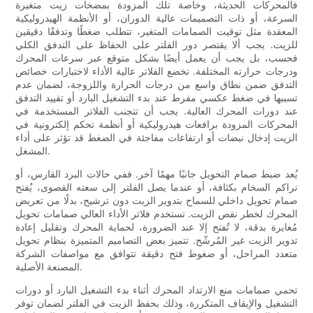
فالمحركات الحديثة، وخاصة تلك المزودة بمضخات زيت متغيرة
السرعة، أو ذات التصميمات عالية الدوران، أو الأنظمة الهيدروليكية
المعقدة مثل توقيت الصمامات المتغير، تتطلب ضغطًا وتدفقًا دقيقين
للزيت. يجب ألا يقتصر دور الفلتر على الحفاظ على التدفق الكلي
فحسب، بل يجب أن يعمل أيضًا بشكل متوقع عبر سرعات المحرك
ودرجات حرارته المختلفة. تخضع الفلاتر عالية الأداء لاختبارات خصائص
التدفق ضمن نطاق واسع من درجات الحرارة واللزوجة، لضمان عدم
تسببها في ضغط عكسي مفرط عند بدء التشغيل البارد أو تقييد التدفق
عند دورات المحرك العالية. يجب أن تتجنب الفلاتر المستخدمة في
المحركات المزودة برافعات هيدروليكية أو أنظمة تحكم إلكترونية في
الزيت إدخال نبضات أو ارتفاعات مفاجئة في الضغط قد تؤثر على أداء
المشغل.
يُعد ضبط صمام التحويل جانبًا مهمًا آخر. ففي حالات البرد القارس، أو
تراكم السخام بكثافة، أو عندما يصل الفلتر إلى سعته القصوى، يُفتح
صمام تحويل داخلي للسماح بتدوير الزيت دون ترشيح، بدلًا من تعريض
المحرك لخطر نقص الزيت. تستخدم فلاتر الأداء العالي صمامات تحويل
مُعايرة بدقة، لا تُفتح إلا عند الضرورة، لحماية المحرك وتقليل إعادة
تدوير الزيت غير المُرشّح. تتميز بعض التصاميم المتميزة بنظام تحويل
متعدد المراحل، أو ضغوط فتح دقيقة تتوافق مع مواصفات الشركة
المصنعة الأصلية.
تحمي صمامات منع الارتداد المحرك أثناء بدء التشغيل البارد أو دورات
التشغيل والإيقاف المتكررة، وذلك بحفظ الزيت في الفلتر لضمان توفر