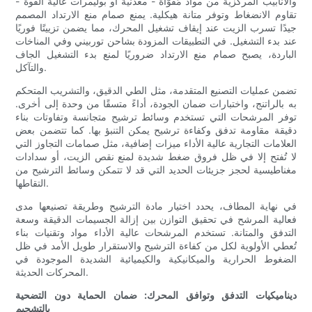
والأنابيب المركزية من مواد مُقوّاة - معدنية أو بوليمرات عالية القوة -
تقاوم الانضغاط وتوفر متانة هيكلية. يمنع صمام منع الارتداد المصمم
جيدًا تسرب الزيت عند إيقاف تشغيل المحرك، مما يضمن تزييتًا فوريًا
عند بدء التشغيل. في التطبيقات المزودة بشاحن توربيني وفي المناخات
الباردة، يصبح صمام منع الارتداد ضروريًا لمنع بدء التشغيل الجاف
والتآكل.
تضمن عمليات التصنيع المتقدمة، مثل الطي الدقيق، والتشريب المتحكم
به بالراتنج، واختبارات ضمان الجودة، أداءً متسقًا من وحدة إلى أخرى.
توفر المرشحات التي تستخدم وسائط ترشيح متجانسة وتفاوتات بناء
دقيقة مقاومة تدفق وكفاءة ترشيح يمكن التنبؤ بها. كما تتضمن بعض
العلامات التجارية عالية الأداء ميزات إضافية، مثل صمامات التجاوز التي
لا تُفتح إلا في ظل فروق ضغط شديدة لمنع نقص الزيت، أو سدادات
مغناطيسية لحجز جزيئات الحديد التي قد لا تتمكن وسائط الترشيح من
التقاطها.
في نهاية المطاف، يحدد اختيار مادة الترشيح وطريقة تصنيعها مدى
فعالية المرشح في تحقيق التوازن بين إزالة الجسيمات الدقيقة وسعة
التدفق والمتانة. تستخدم المرشحات عالية الأداء مواد وتقنيات بناء
تُعطي الأولوية لكل من كفاءة الترشيح والاستقرار طويل الأمد في ظل
الضغوط الحرارية والميكانيكية والكيميائية الشديدة الموجودة في
المحركات الحديثة.
ديناميكيات التدفق وتوافق المحرك: ضمان الحماية دون التضحية
بالتشحيم