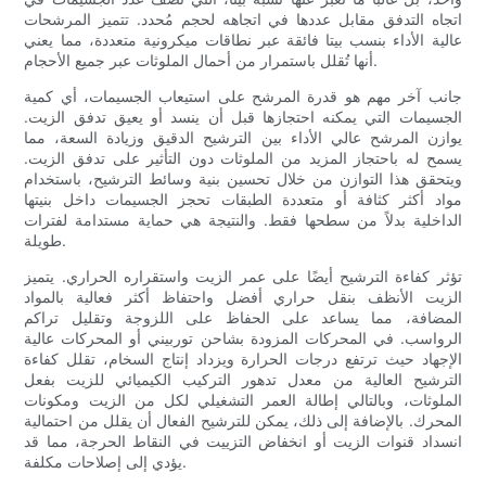
اتجاه التدفق مقابل عددها في اتجاهه لحجم مُحدد. تتميز المرشحات
عالية الأداء بنسب بيتا فائقة عبر نطاقات ميكرونية متعددة، مما يعني
أنها تُقلل باستمرار من أحمال الملوثات عبر جميع الأحجام.
جانب آخر مهم هو قدرة المرشح على استيعاب الجسيمات، أي كمية
الجسيمات التي يمكنه احتجازها قبل أن ينسد أو يعيق تدفق الزيت.
يوازن المرشح عالي الأداء بين الترشيح الدقيق وزيادة السعة، مما
يسمح له باحتجاز المزيد من الملوثات دون التأثير على تدفق الزيت.
ويتحقق هذا التوازن من خلال تحسين بنية وسائط الترشيح، باستخدام
مواد أكثر كثافة أو متعددة الطبقات تحجز الجسيمات داخل بنيتها
الداخلية بدلاً من سطحها فقط. والنتيجة هي حماية مستدامة لفترات
طويلة.
تؤثر كفاءة الترشيح أيضًا على عمر الزيت واستقراره الحراري. يتميز
الزيت الأنظف بنقل حراري أفضل واحتفاظ أكثر فعالية بالمواد
المضافة، مما يساعد على الحفاظ على اللزوجة وتقليل تراكم
الرواسب. في المحركات المزودة بشاحن توربيني أو المحركات عالية
الإجهاد حيث ترتفع درجات الحرارة ويزداد إنتاج السخام، تقلل كفاءة
الترشيح العالية من معدل تدهور التركيب الكيميائي للزيت بفعل
الملوثات، وبالتالي إطالة العمر التشغيلي لكل من الزيت ومكونات
المحرك. بالإضافة إلى ذلك، يمكن للترشيح الفعال أن يقلل من احتمالية
انسداد قنوات الزيت أو انخفاض التزييت في النقاط الحرجة، مما قد
يؤدي إلى إصلاحات مكلفة.