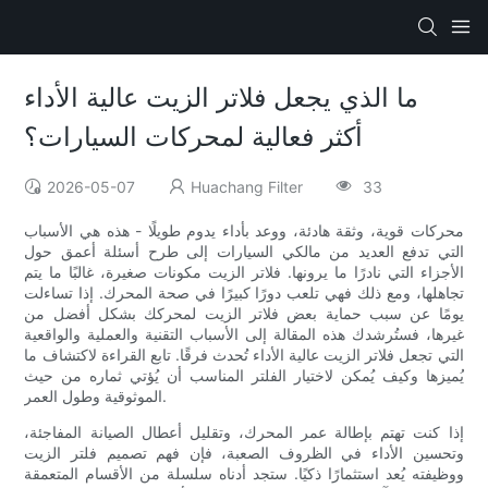
ما الذي يجعل فلاتر الزيت عالية الأداء
أكثر فعالية لمحركات السيارات؟
2026-05-07
Huachang Filter
33
محركات قوية، وثقة هادئة، ووعد بأداء يدوم طويلًا - هذه هي الأسباب
التي تدفع العديد من مالكي السيارات إلى طرح أسئلة أعمق حول
الأجزاء التي نادرًا ما يرونها. فلاتر الزيت مكونات صغيرة، غالبًا ما يتم
تجاهلها، ومع ذلك فهي تلعب دورًا كبيرًا في صحة المحرك. إذا تساءلت
يومًا عن سبب حماية بعض فلاتر الزيت لمحركك بشكل أفضل من
غيرها، فستُرشدك هذه المقالة إلى الأسباب التقنية والعملية والواقعية
التي تجعل فلاتر الزيت عالية الأداء تُحدث فرقًا. تابع القراءة لاكتشاف ما
يُميزها وكيف يُمكن لاختيار الفلتر المناسب أن يُؤتي ثماره من حيث
الموثوقية وطول العمر.
إذا كنت تهتم بإطالة عمر المحرك، وتقليل أعطال الصيانة المفاجئة،
وتحسين الأداء في الظروف الصعبة، فإن فهم تصميم فلتر الزيت
ووظيفته يُعد استثمارًا ذكيًا. ستجد أدناه سلسلة من الأقسام المتعمقة