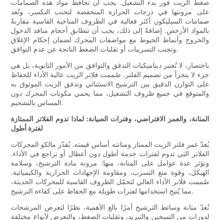
ضغط الزيت فور بدء التشغيل. يجب أن تحافظ مواد هذه الصمامات
على مرونتها في درجات الحرارة المنخفضة لتجنب التكسر، وتُعد
صمامات السيليكون أكثر فعالية في الظروف المناخية القاسية مقارنةً
بالمواد الأرخص. إضافةً إلى ذلك، يجب أن تتطابق أحجام منافذ الدخول
والخروج وأنماط الخيوط مع مواصفات المحرك لضمان إحكام الإغلاق
وتجنب التسريبات أو تقلبات الضغط الناتجة عن عدم التوافق.
باختصار، لا تُعتبر ديناميكيات التدفق والتوافق من الأمور الثانوية، بل هي
جزء لا يتجزأ من تصميم الفلتر. صُممت فلاتر الزيت عالية الأداء للحفاظ
على التوازن الدقيق بين الترشيح الاستثنائي وتدفق الزيت الموثوق به
والمتوقع في جميع ظروف التشغيل، مما يحمي مكونات المحرك دون
المساس بالتشحيم.
المتانة، والعمر الافتراضي، وفترات الصيانة: لماذا تدوم الفلاتر الممتازة
لفترة أطول
يُعدّ عمر فلتر الزيت الممتاز ومتانته أساس قيمته. يُقدّر مالكو المحركات
الفلاتر التي تدوم لفترات خدمة أطول دون أعطال أو تراجع في الأداء.
وتؤثر عدة عوامل على المتانة، منها: مرونة مادة الترشيح، وسلامة
الهيكل، وقوة منع التسرب، ومقاومة الإجهادات الحرارية والكيميائية.
صُممت فلاتر الأداء العالي لتحمّل الظروف القاسية للمحركات الحديثة،
مما يُتيح استخدامها لفترات طويلة مع الحفاظ على كفاءة الترشيح.
تُعدّ متانة وسائط الترشيح أمرًا بالغ الأهمية، نظرًا لتعرض المرشحات
لدورات من التسخين والتبريد، وتقلبات الضغط، والتعرض لأنواع مختلفة