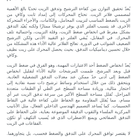
يُعدّ تحقيق التوازن بين كفاءة الترشيح وتدفق الزيت تحديًا بالغ الأهمية
لمصممي فلاتر الزيت. تحتاج المحركات إلى إمداد ثابت وكافٍ من
الزيت بالضغط المناسب لتزييت المحامل، والكامات، والأجزاء المتحركة
الأخرى. قد يتسبب الفلتر الذي يوفر ترشيحًا ممتازًا ولكنه يُقيّد التدفق
بشكل مفرط في انخفاض ضغط الزيت، وقلة التزييت، واحتمالية تلف
المحرك. في المقابل، يُبقي الفلتر ذو التقييد الأدنى ولكن الترشيح
الضعيف الشوائب في الدورة. تعالج الفلاتر عالية الأداء هذه المشكلة من
خلال تحسين ديناميكيات التدفق، بحيث يحصل المحرك على زيت نظيف
وكافٍ.
يُعدّ انخفاض الضغط أحد الاعتبارات المهمة، وهو الفرق في ضغط الزيت
قبل وبعد المرشح. صُممت المرشحات عالية الأداء لتقليل انخفاض
الضغط إلى أدنى حدّ ممكن عند معدلات التدفق التشغيلية العادية.
ويتحقق ذلك من خلال استخدام وسائط ترشيح ذات نسبة نفاذية إلى
احتجاز مثالية، وزيادة مساحة السطح عبر الطي أو الطبقات متعددة
المراحل. تُقلل مساحة السطح الأكبر من سرعة تدفق الزيت عبر أي
مسام، مما يُقلل المقاومة مع الحفاظ على كفاءة عالية في التقاط
الجسيمات. كما يُساعد التصميم الهندسي الداخلي الفعال، مثل الأنابيب
المركزية الملساء والثقوب الدقيقة الموضوعة بعناية، على الحفاظ على
التدفق الصفائحي ويمنع الاضطراب الذي قد يُسبب التكهف أو تكوّن
الفقاعات في الزيت.
لا يقتصر توافق المحرك على التدفق والضغط فحسب، بل يتجاوزهما.