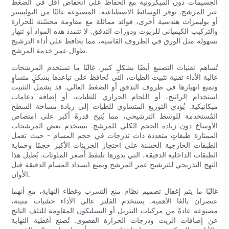
الجسيمات دون الميكرونية مع الحفاظ على انخفاض أقل في الضغط
عبر المرشح. توفر الوسائط الاصطناعية، المصنوعة غالبًا من البوليستر
أو بوليمرات هندسية أخرى، فوائد مماثلة مع مقاومة محسّنة للحرارة
والتركيب الكيميائي للزيوت ودورات التدفق. لا تتمدد هذه المواد أو تنهار
بسهولة مثل الورق في الظروف القاسية، مما يحافظ على أداء الترشيح
طوال عمر خدمة المرشح.
تُساهم تقنيات التصنيع أيضًا بشكلٍ كبير. غالبًا ما تستخدم المرشحات
عالية الأداء تقنية تثبيت الطيات، التي تُحافظ على تباعدها بشكلٍ متساوٍ
وتمنع انهيارها في ظروف التدفق أو الضغط العالي. قد يشمل التثبيت
استخدام الراتنج، أو اللحام الحراري للطيات، أو إضافة دعامات
ميكانيكية. يُؤدي التوزيع المتساوي للطيات إلى زيادة مساحة السطح
المُستخدمة للوسط الترشيحي، مما يُتيح قدرةً أكبر على امتصاص
الأوساخ دون زيادة الحجم الكلي للمرشح. تستخدم بعض المرشحات
الممتازة طبقاتٍ متعددة ذات تدرجات في حجم المسام - حيث تعمل
الطبقات الخارجية الخشنة على احتجاز الجزيئات الأكبر حجمًا وحماية
الطبقات الداخلية الدقيقة، التي بدورها تلتقط أصغر الملوثات. يُطيل هذا
النهج التدريجي للترشيح عمر المرشح ويمنع انسداد المسام الدقيقة قبل
الأوان.
غالبًا ما يتم إغفال تصميم نظام منع التسرب وغطاء النهاية، مع أنهما
عنصران بالغا الأهمية. يستخدم الفلتر عالي الأداء حشيات متينة،
مصنوعة عادةً من مركبات النتريل أو السيليكون المقاومة للتلف الناتج
عن إضافات الزيت ودرجات الحرارة القصوى. تُصنع أغطية النهاية