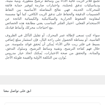
تجمع فلاتر الزيت عالية الأداء بين وسائط ترشيح متطورة، وبنية متينة،
وديناميكيات تدفق مُحسّنة، واختبارات صارمة لتوفير حماية فائقة
للمحركات الحديثة. فهي تعالج المفاضلة الأساسية بين التقاط
الجسيمات الدقيقة والحفاظ على تدفق الزيت الكافي، كما أنها مصممة
لمقاومة الضغوط الحرارية والميكانيكية والكيميائية الناتجة عن
الاستخدام الفعلي. اختيار الفلتر المناسب يعني مطابقة هذه الخصائص
مع احتياجات محركك وأنماط قيادتك.
سواء كنت تسعى لإطالة عمر المحرك، أو تقليل التآكل في الظروف
القاسية، أو ببساطة الحصول على راحة البال، فإن استثمار مبلغ إضافي
بسيط في فلتر زيت عالي الأداء يُمكن أن يُحقق فوائد ملموسة. من
خلال فهم كفاءة الترشيح، وتقنية وسائط الترشيح، وسلوك التدفق،
والمتانة، والتحقق من صحة الاختبارات، يُمكنك اتخاذ خيار مدروس
يُوازن بين التكلفة الأولية والقيمة طويلة الأجل.
ابق على تواصل معنا