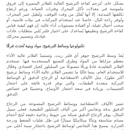
بشكل عام، تُترجم كفاءة الترشيح العالية للفلاتر المتميزة إلى فروق
ملموسة في معدلات تآكل المحرك وفترات الصيانة. ورغم ارتفاع
تكلفتها المبدئية، إلا أنها تُقلل من وقت التوقف، وتُطيل عمر المحرك،
وتُوفر راحة البال، خاصةً عند استخدام المركبات في بيئات قاسية، أو
سحب أحمال ثقيلة، أو القيادة بمستويات أداء عالية. إن فهم كيفية قياس
كفاءة الترشيح وتطبيقها يُساعدك على اختيار فلتر يُلبي متطلبات عادات
قيادتك وتصميم محركك.
تكنولوجيا وسائط الترشيح: مواد وبنية تُحدث فرقًا
يُعدّ وسط الترشيح جوهر أي فلتر زيت، وتستمدّ الفلاتر عالية الأداء
معظم مزاياها من المواد وطرق التصنيع المستخدمة فيها. تستخدم
الفلاتر التقليدية عادةً ورقًا مصنوعًا من السليلوز كخيار اقتصادي وفعّال
للاستخدام العام، بينما غالبًا ما تتضمن الفلاتر عالية الأداء وسائط ترشيح
أكثر تطورًا، مثل الألياف الاصطناعية أو الزجاج الدقيق أو الوسائط
المركبة متعددة الطبقات، والتي توفر قدرة فائقة على احتجاز
الجسيمات، وزيادة في سعة احتجاز الأوساخ، وتحسينًا في خصائص
التدفق.
تتميز الألياف الاصطناعية ووسائط الترشيح المصنوعة من الزجاج
الدقيق بدقة وتجانس أكبر من ألياف السليلوز الطبيعية. فعلى سبيل
المثال، يوفر الزجاج الدقيق شبكة من خيوط زجاجية دقيقة تُنتج أحجام
مسام متناسقة وثباتًا ميكانيكيًا ممتازًا في ظل تقلبات الضغط ودرجة
الحرارة. يسمح هذا التجانس لوسائط الترشيح باحتجاز نسبة أعلى من