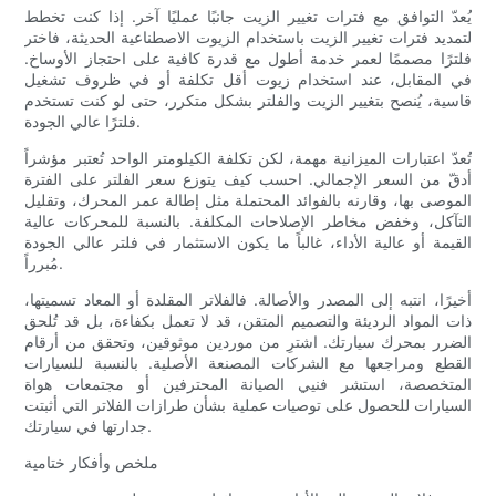
يُعدّ التوافق مع فترات تغيير الزيت جانبًا عمليًا آخر. إذا كنت تخطط
لتمديد فترات تغيير الزيت باستخدام الزيوت الاصطناعية الحديثة، فاختر
فلترًا مصممًا لعمر خدمة أطول مع قدرة كافية على احتجاز الأوساخ.
في المقابل، عند استخدام زيوت أقل تكلفة أو في ظروف تشغيل
قاسية، يُنصح بتغيير الزيت والفلتر بشكل متكرر، حتى لو كنت تستخدم
فلترًا عالي الجودة.
تُعدّ اعتبارات الميزانية مهمة، لكن تكلفة الكيلومتر الواحد تُعتبر مؤشراً
أدقّ من السعر الإجمالي. احسب كيف يتوزع سعر الفلتر على الفترة
الموصى بها، وقارنه بالفوائد المحتملة مثل إطالة عمر المحرك، وتقليل
التآكل، وخفض مخاطر الإصلاحات المكلفة. بالنسبة للمحركات عالية
القيمة أو عالية الأداء، غالباً ما يكون الاستثمار في فلتر عالي الجودة
مُبرراً.
أخيرًا، انتبه إلى المصدر والأصالة. فالفلاتر المقلدة أو المعاد تسميتها،
ذات المواد الرديئة والتصميم المتقن، قد لا تعمل بكفاءة، بل قد تُلحق
الضرر بمحرك سيارتك. اشترِ من موردين موثوقين، وتحقق من أرقام
القطع ومراجعها مع الشركات المصنعة الأصلية. بالنسبة للسيارات
المتخصصة، استشر فنيي الصيانة المحترفين أو مجتمعات هواة
السيارات للحصول على توصيات عملية بشأن طرازات الفلاتر التي أثبتت
جدارتها في سيارتك.
ملخص وأفكار ختامية