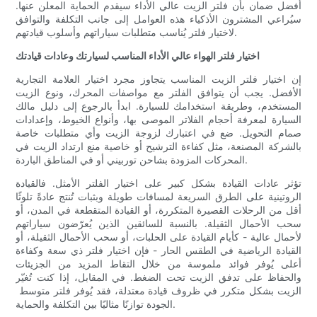
أفضل ضمان بأن فلتر الزيت عالي الأداء سيقدم الحماية المعلن عنها.
سيُراعي المشترون الأذكياء هذه العوامل إلى جانب التكلفة والتوافق
لاختيار فلتر يُناسب متطلبات سياراتهم وأسلوب قيادتهم.
اختيار فلتر الهواء عالي الأداء المناسب لسيارتك وعادات قيادتك
إن اختيار فلتر الزيت المناسب يتجاوز مجرد اختيار العلامة التجارية
الأفضل. يجب أن يتوافق الفلتر مع مواصفات المحرك، ونوع الزيت
المستخدم، وطريقة استخدامك للسيارة. ابدأ بالرجوع إلى دليل مالك
السيارة لمعرفة أحجام الفلاتر الموصى بها، وأنواع الخيوط، وإعدادات
صمام التحويل. ضع في اعتبارك لزوجة الزيت وأي متطلبات خاصة
بالشركة المصنعة، مثل كفاءة الترشيح أو خاصية منع ارتداد الزيت في
المحركات المزودة بشاحن توربيني أو في المناطق الباردة.
تؤثر عادات القيادة بشكل كبير على اختيار الفلتر الأمثل. فالقيادة
الروتينية على الطرق السريعة لمسافات طويلة وبثبات تُنتج عادةً تلوثًا
أقل من الرحلات القصيرة المتكررة، أو القيادة المتقطعة في المدن، أو
سحب الأحمال الثقيلة. بالنسبة للسائقين الذين يُعرّضون سياراتهم
لأحمال عالية - كأيام القيادة على الحلبات، أو سحب الأحمال الثقيلة، أو
القيادة الرياضية في الطقس الحار - فإن اختيار فلتر ذي سعة وكفاءة
أعلى يُوفر فوائد ملموسة من خلال التقاط المزيد من الجزيئات
والحفاظ على تدفق الزيت تحت الضغط. في المقابل، إذا كنت تُغيّر
الزيت بشكل متكرر في ظروف قيادة معتدلة، فقد يُوفر فلتر متوسط ​​
الجودة توازنًا مثاليًا بين التكلفة والحماية.