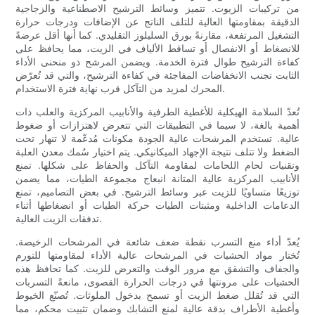
من تركيبات الزيوت. تتميز وسائط الترشيح الاصطناعية والزجاجية
الدقيقة بمقاومتها العالية للتلف الناتج عن الإضافات ودرجات حرارة
التشغيل المرتفعة، مقارنةً بورق السليلوز التقليدي. كما أنها أقل عرضةً
للانضغاط أو الانفصال أو تساقط الألياف في الزيت، مما يحافظ على
كفاءة الترشيح طوال فترة الخدمة. ويضمن المرشح ذو منحنى الأداء
الثابت تجنب الانخفاضات المفاجئة في كفاءة الترشيح، والتي قد تُعرّض
المحرك لمزيد من التآكل قرب نهاية فترة الاستخدام.
تُعدّ السلامة الهيكلية للأغطية الطرفية والأنابيب المركزية والعلب ذات
أهمية بالغة، لا سيما في التطبيقات التي تتعرض لاهتزازات أو ضغوط
عالية. تستخدم المرشحات عالية الجودة مكونات مُدعّمة لا تنهار تحت
الضغط ولا تتلف نتيجة الإجهاد الميكانيكي. يتم اختيار سُمك معدن العلبة
وتقنيات لحام اللحامات لمقاومة التآكل والحفاظ على شكلها. تمنع
الأنابيب المركزية عالية المتانة انبعاج مجموعة الطيات، مما يضمن
توزيعًا متساويًا للزيت عبر وسائط الترشيح. في بعض التصاميم، تمنع
الدعامات الداخلية ومثبتات الطيات حركة الطيات أو انضغاطها أثناء
تدفقات الزيت العالية.
يُعدّ أداء منع التسرب نقطة ضعف شائعة في المرشحات الرخيصة.
تُختار مواد الحشيات في المرشحات عالية الأداء لمقاومتها للتورم
والجفاف والتشقق مع مرور الوقت والتعرض للزيت. كما تحافظ هذه
الحشيات على مرونتها في درجات الحرارة القصوى، مانعةً التسربات
التي قد تُقلل ضغط الزيت أو تسمح بدخول الملوثات. تُصنّع الخيوط
وأغطية الأطراف بدقة عالية لمنع التشابك وضمان تثبيت محكم، مما