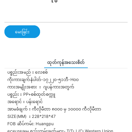
မေးခြင်း
ထုတ်ကုန်အသေးစိတ်
ပစ္စည်းအမည်：လေစစ်
ကိုးကားချက်နံပါတ်-၁၇၂၂၀-၅၁ဘီ-H၀၀
ကားအမျိုးအစား ： ဂျပန်ကားအတွက်
ပစ္စည်း：PP+စစ်ထုတ်စက္ကူ
အရောင်：ပန်းရောင်
အာမခံချက်：ကီလိုမီတာ ၈၀၀၀ မှ ၁၀၀၀၀ ကီလိုမီတာ
SIZE(MM) ：228*218*47
FOB ဆိပ်ကမ်း: Huangpu
ငွေပေးချေမှု စည်းကမ်းချက်များ- T/T၊ L/C၊ Western Union