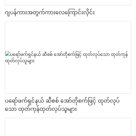
ဂျပန်ကားအတွက်ကားလေကြောင်းလိုင်း
ပရော်ဖက်ရှင်နယ် ဆီစစ် အော်တိုစက်ဖြင့် ထုတ်လုပ်
သော ထုတ်ကုန်ထုတ်လုပ်သူများ