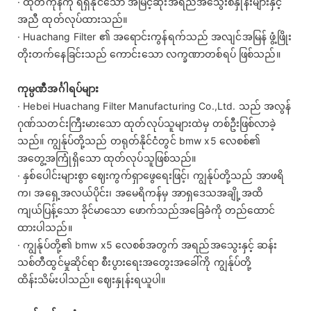
· ထုတ်ကုန်ကို ရရှိနိုင်သော အမြင့်ဆုံးအရည်အသွေးစံနှုန်းများနှင့်
အညီ ထုတ်လုပ်ထားသည်။
· Huachang Filter ၏ အရောင်းကွန်ရက်သည် အလျင်အမြန် ဖွံ့ဖြိုး
တိုးတက်နေခြင်းသည် ကောင်းသော လက္ခဏာတစ်ရပ် ဖြစ်သည်။
ကုမ္ပဏီအင်္ဂါရပ်များ
· Hebei Huachang Filter Manufacturing Co.,Ltd. သည် အလွန်
ဂုဏ်သတင်းကြီးမားသော ထုတ်လုပ်သူများထဲမှ တစ်ဦးဖြစ်လာခဲ့
သည်။ ကျွန်ုပ်တို့သည် တရုတ်နိုင်ငံတွင် bmw x5 လေစစ်၏
အတွေ့အကြုံရှိသော ထုတ်လုပ်သူဖြစ်သည်။
· နှစ်ပေါင်းများစွာ ဈေးကွက်ရှာဖွေရေးဖြင့်၊ ကျွန်ုပ်တို့သည် အာဖရိ
က၊ အရှေ့အလယ်ပိုင်း၊ အမေရိကန်မှ အာရှဒေသအချို့အထိ
ကျယ်ပြန့်သော ခိုင်မာသော ဖောက်သည်အခြေခံကို တည်ထောင်
ထားပါသည်။
· ကျွန်ုပ်တို့၏ bmw x5 လေစစ်အတွက် အရည်အသွေးနှင့် ဆန်း
သစ်တီထွင်မှုဆိုင်ရာ စီးပွားရေးအတွေးအခေါ်ကို ကျွန်ုပ်တို့
ထိန်းသိမ်းပါသည်။ ဈေးနှုန်းရယူပါ။