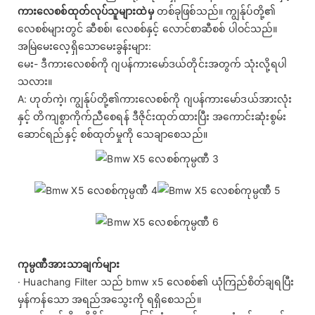
ကားလေစစ်ထုတ်လုပ်သူများထဲမှ
တစ်ခုဖြစ်သည်။ ကျွန်ုပ်တို့၏
လေစစ်များတွင် ဆီစစ်၊ လေစစ်နှင့် လောင်စာဆီစစ် ပါဝင်သည်။
အမြဲမေးလေ့ရှိသောမေးခွန်းများ:
မေး- ဒီကားလေစစ်ကို ဂျပန်ကားမော်ဒယ်တိုင်းအတွက် သုံးလို့ရပါ
သလား။
A: ဟုတ်ကဲ့၊ ကျွန်ုပ်တို့၏ကားလေစစ်ကို ဂျပန်ကားမော်ဒယ်အားလုံး
နှင့် တိကျစွာကိုက်ညီစေရန် ဒီဇိုင်းထုတ်ထားပြီး အကောင်းဆုံးစွမ်း
ဆောင်ရည်နှင့် စစ်ထုတ်မှုကို သေချာစေသည်။
ကုမ္ပဏီအားသာချက်များ
· Huachang Filter သည် bmw x5 လေစစ်၏ ယုံကြည်စိတ်ချရပြီး
မှန်ကန်သော အရည်အသွေးကို ရရှိစေသည်။