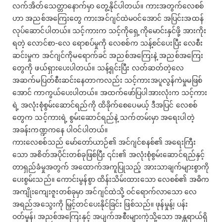
လက်အိတ်သေတ္တာနောက်မှာ တွေ့နိုင်ပါတယ်။ ကားအတွက်လေစစ်
ဟာ အညစ်အကြေးတွေ ကားအင်ဂျင်ထဲမဝင်အောင် အပြင်းအထန်
လုပ်ဆောင်ပါတယ်။ သင့်ကားက သင့်ကိုရှေ့ကိုမောင်းနှင်ဖို့ အားကိုး
ရတဲ့ လောင်စာ-လေ ရောစပ်မှုကို လေစစ်က သန့်စင်ပေးပြီး လေစီး
ဆင်းမှုက အင်ဂျင်ကိုမရောက်ခင် အညစ်အကြေးနဲ့ အညစ်အကြေး
တွေကို ဖယ်ရှားပေးပါတယ်။ သန့်ရှင်းပြီး လတ်ဆတ်တဲ့လေ
အဆက်မပြတ်စီးဆင်းနေတာကလည်း သင့်ကားအပူလွန်ကဲမှုမဖြစ်
အောင် ကာကွယ်ပေးပါတယ်။ အထက်ဖော်ပြပါအားလုံးက သင့်ကား
ရဲ့ အလုံးစုံစွမ်းဆောင်ရည်ကို ထိခိုက်စေပေမယ့် ဒီအပြင် လေစစ်
တွေက သင့်ကားရဲ့ စွမ်းဆောင်ရည်နဲ့ သက်တမ်းမှာ အရေးပါတဲ့
အခန်းကဏ္ဍကနေ ပါဝင်ပါတယ်။
ကားလေစစ်သည် မော်တော်ယာဉ်၏ အင်ဂျင်စနစ်၏ အရေးကြီး
သော အစိတ်အပိုင်းတစ်ခုဖြစ်ပြီး ၎င်း၏ အလုံးစုံစွမ်းဆောင်ရည်နှင့်
တာရှည်ခံမှုအတွက် အထောက်အကူပြုသည့် အားသာချက်များစွာကို
ပေးစွမ်းသည်။ ကောင်းမွန်စွာ ထိန်းသိမ်းထားသော လေစစ်၏ အဓိက
အကျိုးကျေးဇူးတစ်ခုမှာ အင်ဂျင်ထဲသို့ ဝင်ရောက်လာသော လေ
အရည်အသွေးကို မြှင့်တင်ပေးနိုင်ခြင်း ဖြစ်သည်။ ဖုန်မှုန့်၊ ပန်း
ဝတ်မှုန်၊ အညစ်အကြေးနှင့် အပျက်အစီးများကဲ့သို့သော အန္တရာယ်ရှိ