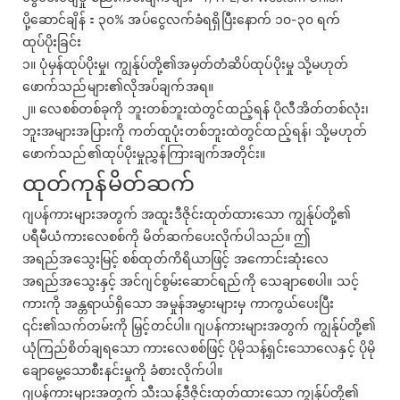
ပို့ဆောင်ချိန်：၃၀% အပ်ငွေလက်ခံရရှိပြီးနောက် ၁၀-၃၀ ရက်
ထုပ်ပိုးခြင်း
၁။ ပုံမှန်ထုပ်ပိုးမှု၊ ကျွန်ုပ်တို့၏အမှတ်တံဆိပ်ထုပ်ပိုးမှု သို့မဟုတ်
ဖောက်သည်များ၏လိုအပ်ချက်အရ။
၂။ လေစစ်တစ်ခုကို ဘူးတစ်ဘူးထဲတွင်ထည့်ရန် ပိုလီအိတ်တစ်လုံး၊
ဘူးအများအပြားကို ကတ်ထူပုံးတစ်ဘူးထဲတွင်ထည့်ရန်၊ သို့မဟုတ်
ဖောက်သည်၏ထုပ်ပိုးမှုညွှန်ကြားချက်အတိုင်း။
ထုတ်ကုန်မိတ်ဆက်
ဂျပန်ကားများအတွက် အထူးဒီဇိုင်းထုတ်ထားသော ကျွန်ုပ်တို့၏
ပရီမီယံကားလေစစ်ကို မိတ်ဆက်ပေးလိုက်ပါသည်။ ဤ
အရည်အသွေးမြင့် စစ်ထုတ်ကိရိယာဖြင့် အကောင်းဆုံးလေ
အရည်အသွေးနှင့် အင်ဂျင်စွမ်းဆောင်ရည်ကို သေချာစေပါ။ သင့်
ကားကို အန္တရာယ်ရှိသော အမှုန်အမွှားများမှ ကာကွယ်ပေးပြီး
၎င်း၏သက်တမ်းကို မြှင့်တင်ပါ။ ဂျပန်ကားများအတွက် ကျွန်ုပ်တို့၏
ယုံကြည်စိတ်ချရသော ကားလေစစ်ဖြင့် ပိုမိုသန့်ရှင်းသောလေနှင့် ပိုမို
ချောမွေ့သောစီးနင်းမှုကို ခံစားလိုက်ပါ။
ဂျပန်ကားများအတွက် သီးသန့်ဒီဇိုင်းထုတ်ထားသော ကျွန်ုပ်တို့၏