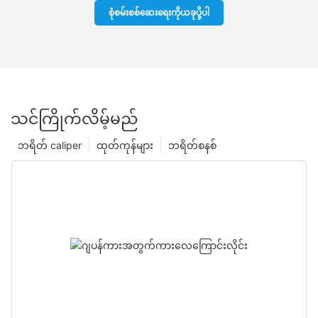
စုံစမ်းစစ်ဆေးရေးကိုယခုပို့ပါ
သင်ကြိုက်လိမ့်မည်
ဘရိတ် caliper
ထုတ်ကုန်များ
ဘရိတ်စနစ်