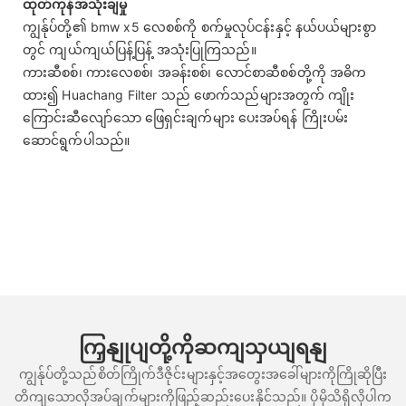
ထုတ်ကုန်အသုံးချမှု
ကျွန်ုပ်တို့၏ bmw x5 လေစစ်ကို စက်မှုလုပ်ငန်းနှင့် နယ်ပယ်များစွာ
တွင် ကျယ်ကျယ်ပြန့်ပြန့် အသုံးပြုကြသည်။
ကားဆီစစ်၊ ကားလေစစ်၊ အခန်းစစ်၊ လောင်စာဆီစစ်တို့ကို အဓိက
ထား၍ Huachang Filter သည် ဖောက်သည်များအတွက် ကျိုး
ကြောင်းဆီလျော်သော ဖြေရှင်းချက်များ ပေးအပ်ရန် ကြိုးပမ်း
ဆောင်ရွက်ပါသည်။
ကြှနျုပျတို့ကိုဆကျသှယျရနျ
ကျွန်ုပ်တို့သည်စိတ်ကြိုက်ဒီဇိုင်းများနှင့်အတွေးအခေါ်များကိုကြိုဆိုပြီး
တိကျသောလိုအပ်ချက်များကိုဖြည့်ဆည်းပေးနိုင်သည်။ ပိုမိုသိရှိလိုပါက