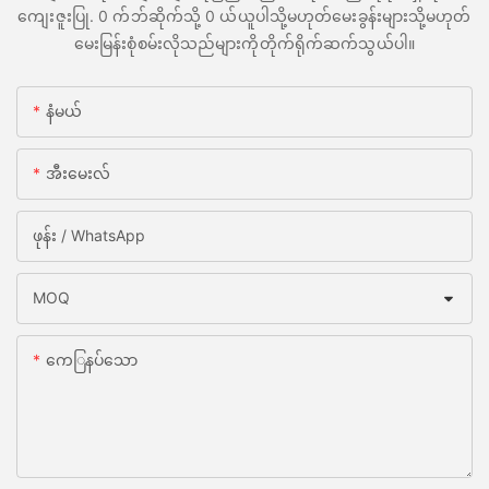
ကျေးဇူးပြု. 0 က်ဘ်ဆိုက်သို့ 0 ယ်ယူပါသို့မဟုတ်မေးခွန်းများသို့မဟုတ်
မေးမြန်းစုံစမ်းလိုသည်များကိုတိုက်ရိုက်ဆက်သွယ်ပါ။
နံမယ်
အီးမေးလ်
ဖုန်း / WhatsApp
MOQ
ကေြနပ်သော