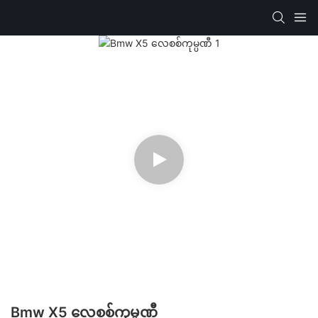
Bmw X5 လေစစ်ကုမ္ပဏီ