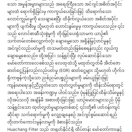
သော အမှုန်အမွှားများသည် အရေးကြီးသော အင်ဂျင်အစိတ်အပိုင်း
များထံ ရောက်ရှိခြင်းမှ ကာကွယ်ပေးခြင်းဖြင့် ထိရောက်သော
လောင်ကျွမ်းမှုကို သေချာစေပြီး ထိခိုက်လွယ်သော အစိတ်အပိုင်း
များကို ပျက်စီးမှု သို့မဟုတ် ဟောင်းနွမ်းမှုမှ ကာကွယ်ပေးသည်။ ၎င်း
သည် လောင်စာဆီသုံးစွဲမှုကို တိုးမြှင့်ပေးရုံသာမက ယာဉ်၏
သက်တမ်းတစ်လျှောက်လုံး ချောမွေ့သော အရှိန်မြှင့်တင်မှုနှင့်
အင်ဂျင်လည်ပတ်မှုကို တသမတ်တည်းဖြစ်စေရန်လည်း လွယ်ကူ
ချောမွေ့စေသည်။ ထို့အပြင်၊ သန့်ရှင်းပြီး လုပ်ဆောင်နိုင်သော
မော်တော်ကားလေစစ်သည် လေထုထဲသို့ မထုတ်လွှတ်မီ အိတ်ဇော
ဓာတ်ငွေ့ပြန်လည်လည်ပတ်မှု (EGR) ဓာတ်ငွေ့များ သို့မဟုတ် ဟိုက်ဒ
ရိုကာဗွန်ကဲ့သို့သော ညစ်ညမ်းပစ္စည်းများကို ဖမ်းယူခြင်းဖြင့်
ကျန်းမာရေးနှင့်ညီညွတ်သော ထုတ်လွှတ်မှုများကို ထိန်းသိမ်းရာတွင်
အရေးပါသော အခန်းကဏ္ဍမှ ပါဝင်သည်။ ပုံမှန်ပြုပြင်ထိန်းသိမ်းမှုနှင့်
လိုအပ်သလို အချိန်မီ အစားထိုးခြင်းဖြင့် ယာဉ်မောင်းများသည် ပိုမို
သန့်ရှင်းသော ထုတ်လွှတ်မှုများမှတစ်ဆင့် ၎င်းတို့၏ ပတ်ဝန်းကျင်
ဆိုင်ရာ သက်ရောက်မှုကို လျှော့ချနေစဉ် အင်ဂျင်စွမ်းဆောင်ရည်
တိုးတက်ကောင်းမွန်လာမှုကို ခံစားနိုင်သည်။
Huachang Filter သည် တရုတ်နိုင်ငံရှိ ထိပ်တန်း မော်တော်ကားနှင့်