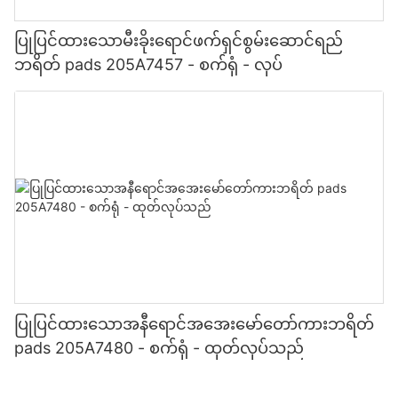
ပြုပြင်ထားသောမီးခိုးရောင်ဖက်ရှင်စွမ်းဆောင်ရည်
ဘရိတ် pads 205A7457 - စက်ရုံ - လုပ်
ပြုပြင်ထားသောအနီရောင်အအေးမော်တော်ကားဘရိတ်
pads 205A7480 - စက်ရုံ - ထုတ်လုပ်သည်