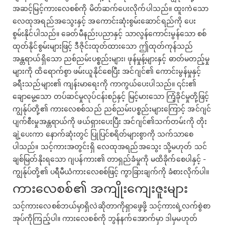
အဆင့်မြင့်ကားလေစစ်ကို မိတ်ဆက်ပေးလိုက်ပါသည်။ ထူးကဲသော
လေထုအရည်အသွေးနှင့် အကောင်းဆုံးစွမ်းဆောင်ရည်ကို ပေး
စွမ်းနိုင်ပါသည်။ ခေတ်မီနည်းပညာနှင့် သာလွန်ကောင်းမွန်သော စစ်
ထုတ်နိုင်စွမ်းများဖြင့် ဒီဇိုင်းထုတ်ထားသော ဤထုတ်ကုန်သည်
အန္တရာယ်ရှိသော ညစ်ညမ်းပစ္စည်းများ၊ ဖုန်မှုန့်များနှင့် ဓာတ်မတည့်မှု
များကို ထိရောက်စွာ ဖမ်းယူနိုင်စေပြီး အင်ဂျင်၏ ကောင်းမွန်မှုနှင့်
ခရီးသည်များ၏ ကျန်းမာရေးကို ကာကွယ်ပေးပါသည်။ ၎င်း၏
ချောမွေ့သော တပ်ဆင်မှုလုပ်ငန်းစဉ်နှင့် မြင့်မားသော ကြံ့ခိုင်မှုတို့ဖြင့်
ကျွန်ုပ်တို့၏ ကားလေစစ်သည် ညစ်ညမ်းပစ္စည်းများကြောင့် အင်ဂျင်
ပျက်စီးမှုအန္တရာယ်ကို ဖယ်ရှားပေးပြီး အင်ဂျင်၏သက်တမ်းကို တိုး
ချဲ့ပေးကာ နောက်ဆုံးတွင် ပြုပြင်စရိတ်များစွာကို သက်သာစေ
ပါသည်။ သင့်ကားအတွင်းရှိ လေထုအရည်အသွေး သို့မဟုတ် သင်
ချစ်မြတ်နိုးရသော ဂျပန်ကား၏ တာရှည်ခံမှုကို မထိခိုက်စေပါနှင့် -
ကျွန်ုပ်တို့၏ ပရီမီယံကားလေစစ်ဖြင့် ကွာခြားချက်ကို ခံစားလိုက်ပါ။
ကားလေစစ်၏ အကျိုးကျေးဇူးများ
သင့်ကားလေစစ်ဘယ်မှာရှိလဲဆိုတာကိုရှာဖွေဖို့ သင့်ကားရဲ့လက်စွဲစာ
အုပ်ကိုကြည့်ပါ။ ကားလေစစ်ကို ဘွန်နက်အောက်မှာ ဒါမှမဟုတ်