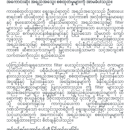
အကောင်းဆုံး အရည်အသွေး စစ်ထုတ်မှုများကို အာမခံပါသည်။
ကားစစ်ထုတ်သူအား ရွေးချယ်ရာတွင် အရည်အသွေးသည် ဦးစားပေး
စာရင်း၏ ထိပ်ဆုံးတွင် ရှိသင့်သည်။ သင့်ကား၏ အလုံးစုံကျန်းမာရေး
နှင့် စွမ်းဆောင်ရည်ကို ထိန်းသိမ်းရာတွင် အရည်အသွေးမြင့် filter
များသည် မရှိမဖြစ်လိုအပ်ပါသည်။ ကျော်ကြားသော ပေးသွင်းသူတစ်
ဦးသည် စက်မှုလုပ်ငန်းစံနှုန်းများနှင့် ပြည့်မီသော သို့မဟုတ် ကျော်
လွန်သည့် စစ်ထုတ်မှုများစွာကို ပေးဆောင်မည်ဖြစ်သည်။
အရည်အသွေးမြင့် စစ်ထုတ်မှုများတွင် ရင်းနှီးမြုပ်နှံခြင်းသည် သင့်
ကား၏ ဆီစားသက်သာမှုကို မြှင့်တင်ပေးရုံသာမက သင့်အင်ဂျင်၏
သက်တမ်းကိုလည်း ရှည်စေသည်။
ယုံကြည်စိတ်ချရသောကား filter ပေးသွင်းသူတစ်ဦးသည် ဇကာများ
ထုတ်လုပ်ရာတွင် ပရီမီယံပစ္စည်းများအသုံးပြုခြင်း၏အရေးကြီးမှုကို
နားလည်သည်။ အရည်အသွေးမြင့် စစ်ထုတ်မှုများကို ပြင်းထန်သော
အပူချိန်နှင့် ပြင်းထန်သော အခြေအနေများကို ခံနိုင်ရည်ရှိသော
တာရှည်ခံပစ္စည်းများဖြင့် ပြုလုပ်ထားသည်။ ဤ filter များသည်
အညစ်အကြေးများ၊ ဖုန်မှုန့်များနှင့် အခြားညစ်ညမ်းပစ္စည်းများကို ထိ
ရောက်စွာ စုပ်ယူနိုင်ရန် ဒီဇိုင်းထုတ်ထားပြီး ၎င်းတို့ကို အင်ဂျင်အတွင်း
သို့ ဝင်ရောက်ခြင်းမှ ကာကွယ်ပေးကာ ပျက်စီးမှုဖြစ်စေသည်။
ဂုဏ်သိက္ခာရှိသော ပေးသွင်းသူတစ်ဦးကို ရွေးချယ်ခြင်းဖြင့်၊ သင်သည်
သင့်ယာဉ်အတွက် အကောင်းဆုံး အရည်အသွေး စစ်ထုတ်မှုများကို
သင်ရရှိထားကြောင်း စိတ်ချနိုင်ပါသည်။
အင်ဂျင်စွမ်းဆောင်ရည်ကို မြှင့်တင်ပေးခြင်း