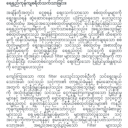
ရေရှည်ကုန်ကျစရိတ်သက်သာခြင်း။
အချိန်တိုအတွင်း ငွေစုရန် စျေးသက်သာသော စစ်ထုတ်မှုများကို
ရွေးချယ်ရန် ဆွဲဆောင်နေသော်လည်း ယုံကြည်ရသော ပေးသွင်းသူ
တစ်ဦးထံမှ အရည်အသွေးစစ်ထုတ်မှုများတွင် ရင်းနှီးမြှုပ်နှံခြင်းသည်
ရေရှည်ကုန်ကျစရိတ်ကို သက်သာစေနိုင်သည်။ အရည်အသွေးမြင့်
စစ်ထုတ်မှုများသည် အချိန်ကြာလာသည်နှင့်အမျှ ၎င်းတို့၏ ထိရောက်
မှုကို ထိန်းသိမ်းရန် ဒီဇိုင်းထုတ်ထားသည်။ ယုံကြည်စိတ်ချရသော စစ်
ထုတ်မှုများကို ရွေးချယ်ခြင်းဖြင့်၊ သင်သည် စစ်ထုတ်မှု အစားထိုးမှု
အကြိမ်ရေကို လျှော့ချနိုင်ပြီး ရေရှည်တွင် သင့်ငွေကို ချွေတာ
နိုင်သည်။ ထို့အပြင်၊ ပရီမီယံ filter များသည် အင်ဂျင်ပျက်စီးမှုကို ကာ
ကွယ်နိုင်ပြီး လမ်းတစ်လျှောက်တွင် ဈေးကြီးသော ပြုပြင်မှုအန္တရာယ်
ကို လျှော့ချပေးသည်။
ကျော်ကြားသော ကား filter ပေးသွင်းသူတစ်ဦးကို သင်ရွေးချယ်
သောအခါ၊ သင်သည် သင့်ကား၏ တာရှည်ခံမှုနှင့် စွမ်းဆောင်ရည်
အတွက် ရင်းနှီးမြှုပ်နှံနေပါသည်။ အရည်အသွေးမြင့် စစ်ထုတ်မှုများ
ကို အသုံးပြုခြင်းဖြင့် သင်သည် ငွေကုန်ကြေးကျများသော ပြုပြင်မှု
များနှင့် အစားထိုးမှုများကို ရှောင်ရှားနိုင်ပြီး နောက်ဆုံးတွင် သင့်ငွေကို
ရေရှည်တွင် ချွေတာနိုင်သည်။ ပရီမီယံစစ်ထုတ်ခြင်းများ၏ ကနဦး
ကုန်ကျစရိတ်သည် မြင့်မားသော်လည်း ရေရှည်အကျိုးခံစားခွင့်
များသည် ရှေ့မှရင်းနှီးမြှုပ်နှံမှုထက် များစွာသာလွန်သည်။ သင့်
အင်ဂျင်ကိုကာကွယ်ရန်နှင့် စွမ်းဆောင်ရည်အမြင့်ဆုံးနှင့်ပတ်သက်လာ
သောအခါ၊ အရည်အသွေးပြည့်မီသော Filter များသည်