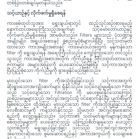
တစ်ပြားတစ်ချပ်မှတန်ပါသည်။
သင့်ယာဉ်နှင့် လိုက်ဖက်မှုရှိစေရန်
ကားစစ်ထုတ်သူအား ရွေးချယ်ရာတွင် ထည့်သွင်းစဉ်းစားရမည့်
နောက်ထပ်အရေးကြီးသည့်အချက်မှာ သင့်မော်တော်ယာဉ်နှင့်
လိုက်ဖက်ညီမှုရှိစေရန် အာမခံပါသည်။ Filters များသည် ပုံသဏ္ဍာန်
အမျိုးမျိုး၊ အရွယ်အစားနှင့် ဖွဲ့စည်းမှုပုံစံများပါရှိပြီး သင့်သတ်မှတ်
ထားသော ကားအမျိုးအစားနှင့် ကားမော်ဒယ်အတွက် မှန်ကန်သော
filter ကို ရွေးချယ်ရန် အရေးကြီးပါသည်။ ကျော်ကြားသော တင်သွင်း
သူသည် ကားအမျိုးအစားအလိုက် ကိုက်ညီရန် ဒီဇိုင်းထုတ်ထားသော
ဇကာများ အများအပြားကို ပေးဆောင်မည်ဖြစ်ပြီး သင့်ကားအတွက်
ပြီးပြည့်စုံသော ကိုက်ညီမှုကို ရှာဖွေနိုင်မည်ဖြစ်သည်။
မှားယွင်းသော filter ကိုအသုံးပြုခြင်းသည် သင့်ကားအတွက်
ဆိုးရွားသောအကျိုးဆက်များ ရှိနိုင်သည်။ သင့်လျော်မှုမရှိသော Filter
သည် သင့်လျော်သော Filtration ကို မပေးစွမ်းနိုင်သောကြောင့်
ညစ်ညမ်းမှုများသည် အင်ဂျင်အတွင်းသို့ ဝင်ရောက်နိုင်ပြီး ပျက်စီးမှုကို
ဖြစ်စေသည်။ ထို့အပြင်၊ မှားယွင်းသော filter ကိုအသုံးပြုခြင်းသည်
လေစီးဆင်းမှုကို ကန့်သတ်နိုင်သည် သို့မဟုတ် အင်ဂျင်စွမ်းဆောင်
ရည်ကို လျှော့ချနိုင်သည်။ သင့်ကား၏ သတ်မှတ်ချက်များနှင့်အညီ
စစ်ထုတ်မှုများကို ပေးဆောင်သည့် ယုံကြည်စိတ်ချရသော ပေးသွင်း
သူတစ်ဦးကို ရွေးချယ်ခြင်းဖြင့်၊ သင်သည် သင့်အင်ဂျင်အတွက်
အကောင်းဆုံးသော စွမ်းဆောင်ရည်နှင့် အကာအကွယ်ကို သေချာစေ