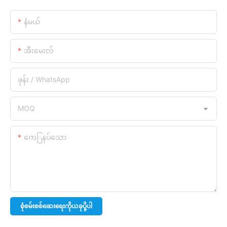
နံမယ်
အီးမေးလ်
ဖုန်း / WhatsApp
MOQ
ကေြနပ်သော
စုံစမ်းစစ်ဆေးရေးကိုယခုပို့ပါ