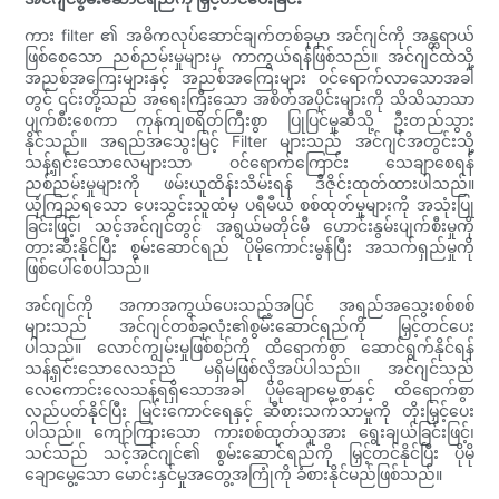
ကား filter ၏ အဓိကလုပ်ဆောင်ချက်တစ်ခုမှာ အင်ဂျင်ကို အန္တရာယ်
ဖြစ်စေသော ညစ်ညမ်းမှုများမှ ကာကွယ်ရန်ဖြစ်သည်။ အင်ဂျင်ထဲသို့
အညစ်အကြေးများနှင့် အညစ်အကြေးများ ဝင်ရောက်လာသောအခါ
တွင် ၎င်းတို့သည် အရေးကြီးသော အစိတ်အပိုင်းများကို သိသိသာသာ
ပျက်စီးစေကာ ကုန်ကျစရိတ်ကြီးစွာ ပြုပြင်မှုဆီသို့ ဦးတည်သွား
နိုင်သည်။ အရည်အသွေးမြင့် Filter များသည် အင်ဂျင်အတွင်းသို့
သန့်ရှင်းသောလေများသာ ဝင်ရောက်ကြောင်း သေချာစေရန်
ညစ်ညမ်းမှုများကို ဖမ်းယူထိန်းသိမ်းရန် ဒီဇိုင်းထုတ်ထားပါသည်။
ယုံကြည်ရသော ပေးသွင်းသူထံမှ ပရီမီယံ စစ်ထုတ်မှုများကို အသုံးပြု
ခြင်းဖြင့်၊ သင့်အင်ဂျင်တွင် အရွယ်မတိုင်မီ ဟောင်းနွမ်းပျက်စီးမှုကို
တားဆီးနိုင်ပြီး စွမ်းဆောင်ရည် ပိုမိုကောင်းမွန်ပြီး အသက်ရှည်မှုကို
ဖြစ်ပေါ်စေပါသည်။
အင်ဂျင်ကို အကာအကွယ်ပေးသည့်အပြင် အရည်အသွေးစစ်စစ်
များသည် အင်ဂျင်တစ်ခုလုံး၏စွမ်းဆောင်ရည်ကို မြှင့်တင်ပေး
ပါသည်။ လောင်ကျွမ်းမှုဖြစ်စဉ်ကို ထိရောက်စွာ ဆောင်ရွက်နိုင်ရန်
သန့်ရှင်းသောလေသည် မရှိမဖြစ်လိုအပ်ပါသည်။ အင်ဂျင်သည်
လေကောင်းလေသန့်ရရှိသောအခါ ပိုမိုချောမွေ့စွာနှင့် ထိရောက်စွာ
လည်ပတ်နိုင်ပြီး မြင်းကောင်ရေနှင့် ဆီစားသက်သာမှုကို တိုးမြှင့်ပေး
ပါသည်။ ကျော်ကြားသော ကားစစ်ထုတ်သူအား ရွေးချယ်ခြင်းဖြင့်၊
သင်သည် သင့်အင်ဂျင်၏ စွမ်းဆောင်ရည်ကို မြှင့်တင်နိုင်ပြီး ပိုမို
ချောမွေ့သော မောင်းနှင်မှုအတွေ့အကြုံကို ခံစားနိုင်မည်ဖြစ်သည်။