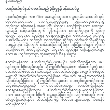
နိုင်ပါသည်။
ပရော်ဖက်ရှင်နယ် ဖောက်သည် ပံ့ပိုးမှုနှင့် ဝန်ဆောင်မှု
နောက်ဆုံးတွင်၊ ကား filter ပေးသွင်းသူအား ရွေးချယ်သောအခါ၊ ၎င်း
တို့ပေးဆောင်သော ဖောက်သည်ပံ့ပိုးမှုနှင့် ဝန်ဆောင်မှုအဆင့်ကို
ထည့်သွင်းစဉ်းစားရန် အရေးကြီးပါသည်။ ကျော်ကြားသော ပေးသွင်း
သူသည် သင့်ယာဉ်အတွက် မှန်ကန်သော စစ်ထုတ်မှုများကို ရှာဖွေ
ရာတွင် သင့်အား ကူညီရန် ပရော်ဖက်ရှင်နယ် ဖောက်သည် ပံ့ပိုးမှုကို
ပေးပါလိမ့်မည်။ သင့်တွင် စစ်ထုတ်ခြင်းဆိုင်ရာ လိုက်ဖက်ညီမှုဆိုင်ရာ
မေးခွန်းများ သို့မဟုတ် တပ်ဆင်ခြင်းဆိုင်ရာ အကြံဉာဏ်များ လိုအပ်
သည်ဖြစ်စေ၊ အဆင့်တိုင်းတွင် သင့်အား ကူညီရန် ယုံကြည်စိတ်ချရ
သော ပေးသွင်းသူသည် ထိုနေရာတွင် ရှိနေပါမည်။
ကောင်းမွန်သော ဖောက်သည်ပံ့ပိုးမှုအပြင်၊ ဂုဏ်သိက္ခာရှိသော ပေး
သွင်းသူတစ်ဦးသည်လည်း ယုံကြည်စိတ်ချရသော ဝန်ဆောင်မှုကို ပေး
ဆောင်မည်ဖြစ်သည်။ သင်သည် မော်တော်ယာဥ်များအတွက် စစ်ထုတ်
မှုများကို အစုလိုက်ဝယ်ယူသည်ဖြစ်စေ သို့မဟုတ် အမြန်အစားထိုးရန်
လိုအပ်သည်ဖြစ်စေ ယုံကြည်စိတ်ချရသော ပေးသွင်းသူတစ်ဦးသည်
သင့်စစ်ထုတ်မှုများကို ချက်ခြင်းထိရောက်စွာ လက်ခံရရှိကြောင်း
သေချာစေမည်ဖြစ်သည်။ ဖောက်သည်စိတ်ကျေနပ်မှုကိုတန်ဖိုးထား
သော ပေးသွင်းသူတစ်ဦးကို ရွေးချယ်ခြင်းဖြင့်၊ သင့်ကားသည် လက်
ထဲတွင်ရှိနေကြောင်း သိထားခြင်းဖြင့် စိတ်အေးချမ်းသာစွာ ခံစားနိုင်
မည်ဖြစ်သည်။