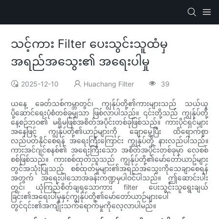
သင့်ကား Filter ပေးသွင်းသူထံမှ
အရည်အသွေး၏ အရေးပါမှု
2025-12-10
Huachang Filter
39
ယနေ့ ခေတ်သစ်ကမ္ဘာတွင်၊ ကျွန်ုပ်တို့၏ကားများသည် သယ်ယူ
ပို့ဆောင်ရေးပုံစံတစ်ခုမျှသာ ဖြစ်လာပါသည်။ ၎င်းတို့သည် ကျွန်ုပ်တို့
နေ့စဉ်ဘဝ၏ မရှိမဖြစ်အစိတ်အပိုင်းတစ်ခုဖြစ်သည်။ ကားပိုင်ရှင်များ
အနေဖြင့် ကျွန်ုပ်တို့၏ယာဉ်များကို ချောမွေ့ပြီး ထိရောက်စွာ
လည်ပတ်နိုင်စေရန် အရေးကြီးကြောင်း ကျွန်ုပ်တို့ နားလည်ပါသည်။
ကားအင်ဂျင်စနစ်၏ အရေးကြီးသော အစိတ်အပိုင်းတစ်ခုမှာ လေစစ်
စစ်ဖြစ်သည်။ ကားစစ်ထုတ်သူသည် ကျွန်ုပ်တို့၏မော်တော်ယာဥ်များ
တွင်အသုံးပြုသည့် စစ်ထုတ်မှုများ၏အရည်အသွေးကိုသေချာစေရန်
အတွက် အရေးပါသောအခန်းကဏ္ဍမှပါဝင်ပါသည်။ ဤဆောင်းပါး
တွင်၊ ယုံကြည်စိတ်ချရသောကား filter ပေးသွင်းသူရွေးချယ်
ခြင်း၏အရေးပါမှုနှင့်ကျွန်ုပ်တို့၏မော်တော်ယာဉ်များပေါ်
တွင်၎င်း၏အကျိုးသက်ရောက်မှုကိုလေ့လာပါမည်။