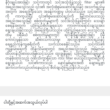
နိဂုံးချုပ်အားဖြင့်၊ သင့်ကားတွင် သင်အသုံးပြုသည့် filter များ၏
အရည်အသွေးသည် ၎င်း၏ အလုံးစုံစွမ်းဆောင်ရည်နှင့် အသက်ရှည်မှု
အတွက် အရေးကြီးသော အခန်းကဏ္ဍမှ ပါဝင်ပါသည်။ သင့်အင်ဂျင်
ကို ကာကွယ်ပြီး ၎င်း၏စွမ်းဆောင်ရည်ကို မြှင့်တင်ပေးသည့်
အရည်အသွေးမြင့် စစ်ထုတ်မှုများကို သင်အသုံးပြုကြောင်း သေချာ
စေရန်အတွက် ယုံကြည်စိတ်ချရသော ကားဇကာရောင်းချသူအား
ရွေးချယ်ခြင်းသည် အရေးကြီးပါသည်။ ယုံကြည်ရသော ပေးသွင်းသူ
ထံမှ ပရီမီယံ စစ်ထုတ်မှုများတွင် ရင်းနှီးမြုပ်နှံခြင်းဖြင့်၊ ပိုမို
ကောင်းမွန်သော ဆီစားသက်သာမှု၊ အင်ဂျင်စွမ်းဆောင်ရည်နှင့်
ရေရှည်ကုန်ကျစရိတ်ကို သက်သာစေနိုင်သည်။ သင့်ကား၏
ကျန်းမာရေးကို ထိန်းသိမ်းရာတွင် အရည်အသွေးသည် အမြဲတမ်း
ထိပ်တန်းဦးစားပေးဖြစ်သင့်သည်။ ထူးချွန်မှုနှင့် ယုံကြည်စိတ်ချရမှုကို
တန်ဖိုးထားသည့် ဂုဏ်သိက္ခာရှိသော ကား filter ပေးသွင်းသူတစ်ဦးကို
ရွေးချယ်ပါ၊ သင်၏ကားသည် နောင်နှစ်များအထိ ချောမွေ့စွာ
ဆက်လက်လည်ပတ်နေမည်ဟု စိတ်ချယုံကြည်နိုင်ပါသည်။
ငါတို့နှင့်အဆက်အသွယ်လုပ်ပါ