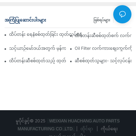
အကြံပြုဆောင်းပါးများ
ဖြစ်ရပ်များ
သတင်း
ထိပ်တန်း ရေနံစစ်ထုတ်ခြင်း ထုတ်လုပ်ရေးကုမ္ပဏီများ- ပြည့်စုံသော ခြုံင
ထိပ်တန်းဆီစစ်ထုတ်စက် လက်ကားဖ
သင့်ယာဉ်မော်ဒယ်အတွက် မှန်ကန်သော ဆီစစ်ထုတ်စက်ကို ရွေးချယ်ခြင်း
Oil Filter လက်ကားစျေးကွက်ကို လမ
ထိပ်တန်းဆီစစ်ထုတ်သည့် ထုတ်လုပ်သူများနှင့် ၎င်းတို့၏ ဆန်းသစ်တီ
ဆီစစ်ထုတ်သူများ- သင့်လုပ်ငန်း
မူပိုင်ခွင့်© 2025
WEIXIAN HUACHANG AUTO PARTS
|
ထိုင်ရာ
|
ကိုယ်ရေး
MANUFACTURING CO.,LTD.