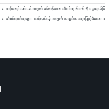
်ရမည်နည်း။
သင့်ယာဉ်မော်ဒယ်အတွက် မှန်ကန်သော ဆီစစ်ထုတ်စက်ကို ရွေးချယ်ခြင်း-
ထွင်မှုများအပေါ် အလေးပေးဖော်ပြသည်။
ဆီစစ်ထုတ်သူများ- သင့်လုပ်ငန်းအတွက် အရည်အသွေးပြည့်မီသော ထုတ်ကုန
M