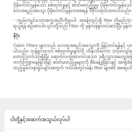
ပိုမိုကောင်းမွန်သော စစ်ထုတ်မှုနှင့် ဓာတ်မတည့်မှုမှ ပိုမိုကော
လေအရည်အသွေး ပိုမိုကောင်းမွန်လာစေရန် ဒီဇိုင်းထုတ်ထားပါသည်။
- ကျွမ်းကျင်သောအကူအညီကိုရှာပါ- အခန်းတွင်းရှိ filter ကိုမည်ကဲ
ရယူရန် စဉ်းစားပါ။ ၎င်းတို့သည် Filter ကို မှန်ကန်စွာတပ်ဆင်ပြီး
နိဂုံး
Cabin Filters များသည် လေထုအရည်အသွေးကို မြှင့်တင်ရန်နှင့် ယာ
ပါသည်။ သန့်ရှင်းသော စစ်ထုတ်မှုများကို ထိန်းသိမ်းကာ သင့်လျော်သော
တောင့်သက်သာရှိပြီး ရောဂါလက္ခဏာကင်းသော ခရီးသွားအတွေ့အကြုံကို ခ
တက်ကြွစွာနေခြင်းဖြင့် ဓာတ်မတည့်မှုများကို စီမံခန့်ခွဲခြင်းနှင့် 
တည့်မှုဝေဒနာရှင်များအတွက် ကားအတွင်းခန်း filter များ၏ အရေးပါမှ
ငါတို့နှင့်အဆက်အသွယ်လုပ်ပါ