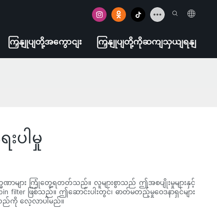
ကြှနျုပျတို့အကွောငျး
ကြှနျုပျတို့ကိုဆကျသှယျရနျ
းပါမှု
 လက္ခဏာများ ကြုံတွေ့ရတတ်သည်။ လူများစွာသည် ဤအစပျိုးမှုများနှင့်
bin filter ဖြစ်သည်။ ဤဆောင်းပါးတွင်၊ ဓာတ်မတည့်မှုဝေဒနာရှင်များ
ုင်သည်ကို လေ့လာပါမည်။