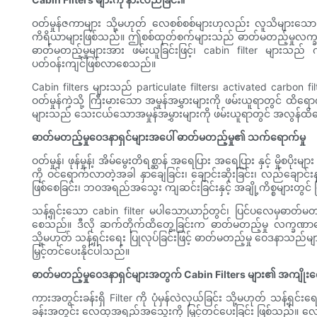
ဝတ်မှုန်ဇကာများ သို့မဟုတ် လေစစ်စစ်များဟုလည်း လူသိများသေ
ကိရိယာများဖြစ်သည်။ ဤစစ်ထုတ်စက်များသည် ဓာတ်မတည့်မှုလက္ခဏာများဖြစ်
ဓာတ်မတည့်မှုများအား ဖမ်းယူခြင်းဖြင့်၊ cabin filter များသည
ပတ်ဝန်းကျင်ဖြစ်လာစေသည်။
Cabin filters များသည် particulate filters၊ activated carbon filt
ဝတ်မှုန်ကဲ့သို့ ကြီးမားသော အမှုန်အမွှားများကို ဖမ်းယူရာတွင် ထိ
များသည် သေးငယ်သောအမှုန်အမွှားများကို ဖမ်းယူရာတွင် အလွန်ထိ
ဓာတ်မတည့်မှုဝေဒနာရှင်များအပေါ် ဓာတ်မတည့်မှု၏ သက်ရောက်မှု
ဝတ်မှုန်၊ ဖုန်မှုန့်၊ အိမ်မွေးတိရစ္ဆာန် အရေပြား အရေပြား နှင့် မှ
ကို ဝင်ရောက်လာတဲ့အခါ နှာချေခြင်း၊ ချောင်းဆိုးခြင်း၊ လည်ချော
ဖြစ်စေခြင်း၊ ဘဝအရည်အသွေး ကျဆင်းခြင်းနှင့် အချို့ကိစ္စများတွင်
သန့်ရှင်းသော cabin filter မပါသောယာဉ်တွင်၊ ပြင်ပလေမှဓာတ်မတည့်
စေသည်။ ဒီလို ဆက်တိုက်ထိတွေ့ခြင်းက ဓာတ်မတည့်မှု လက္ခဏာတွေ
သို့မဟုတ် သန့်ရှင်းရေး ပြုလုပ်ခြင်းဖြင့် ဓာတ်မတည့်မှု ဝေဒနာသည်မျ
မြှင့်တင်ပေးနိုင်ပါသည်။
ဓာတ်မတည့်မှုဝေဒနာရှင်များအတွက် Cabin Filters များ၏ အကျိုးက
ကားအတွင်းခန်းရှိ Filter ကို ပုံမှန်လဲလှယ်ခြင်း သို့မဟုတ် သန့်
ခန်းအတွင်း လေထုအရည်အသွေးကို မြှင့်တင်ပေးခြင်း ဖြစ်သည်။ လေထုထဲ