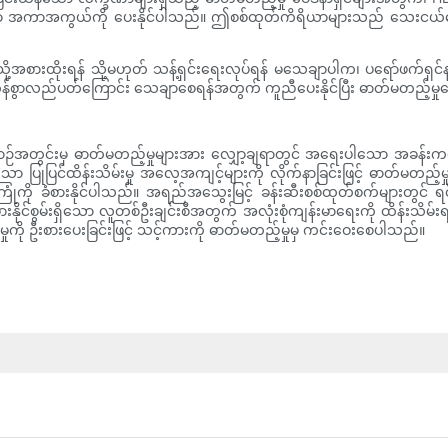
င်းမွန်သော အကာအကွယ်ကို ပေးနိုင်ပါသည်။ ဤစစ်ထုတ်ကိရိယာများသည် သေးငယ်သ
့သို့အစားထိုးရန် သို့မဟုတ် သန့်ရှင်းရေးလုပ်ရန် မသေချာပါက၊ ပရော်ဖက်
 မှန်ကန်စွာလည်ပတ်ကြောင်း သေချာစေရန်အတွက် ကူညီပေးနိုင်ပြီး ဓာတ်မတည့်မှ
ဉ်အတွင်းမှ ဓာတ်မတည့်မှုများအား လျှော့ချရာတွင် အရေးပါသော အခန်းကဏ္ဍမ
 ပြုပြင်ထိန်းသိမ်းမှု အလေ့အကျင့်များကို လိုက်နာခြင်းဖြင့် ဓာတ်မတည့်မှု
ံစားနိုင်ပါသည်။ အရည်အသွေးမြင့် ခန်းဆီးစစ်ထုတ်စက်များတွင် ရင်းနှီးမြုပ
အာရုံခံစားနိုင်စွမ်းရှိသော လူတစ်ဦးချင်းစီအတွက် အလုံးစုံကျန်းမာရေးကို ထိ
ုကို ဦးစားပေးခြင်းဖြင့် သင့်ကားကို ဓာတ်မတည့်မှုမှ ကင်းဝေးစေပါသည်။