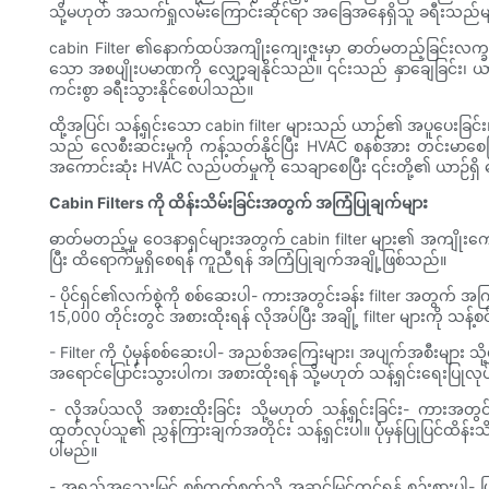
သို့မဟုတ် အသက်ရှုလမ်းကြောင်းဆိုင်ရာ အခြေအနေရှိသူ ခရီးသည်များ
cabin Filter ၏နောက်ထပ်အကျိုးကျေးဇူးမှာ ဓာတ်မတည့်ခြင်းလက္ခဏာ
သော အစပျိုးပမာဏကို လျှော့ချနိုင်သည်။ ၎င်းသည် နှာချေခြင်း၊ ယား
ကင်းစွာ ခရီးသွားနိုင်စေပါသည်။
ထို့အပြင်၊ သန့်ရှင်းသော cabin filter များသည် ယာဉ်၏ အပူပေးခြင
သည် လေစီးဆင်းမှုကို ကန့်သတ်နိုင်ပြီး HVAC စနစ်အား တင်းမာစေပြီ
အကောင်းဆုံး HVAC လည်ပတ်မှုကို သေချာစေပြီး ၎င်းတို့၏ ယာဉ်ရှိ လေ၀
Cabin Filters ကို ထိန်းသိမ်းခြင်းအတွက် အကြံပြုချက်များ
ဓာတ်မတည့်မှု ဝေဒနာရှင်များအတွက် cabin filter များ၏ အကျိုးကျေးဇူး
ပြီး ထိရောက်မှုရှိစေရန် ကူညီရန် အကြံပြုချက်အချို့ဖြစ်သည်။
- ပိုင်ရှင်၏လက်စွဲကို စစ်ဆေးပါ- ကားအတွင်းခန်း filter အတွက် အကြံပ
15,000 တိုင်းတွင် အစားထိုးရန် လိုအပ်ပြီး အချို့ filter များကို သန့်စင်
- Filter ကို ပုံမှန်စစ်ဆေးပါ- အညစ်အကြေးများ၊ အပျက်အစီးများ 
အရောင်ပြောင်းသွားပါက၊ အစားထိုးရန် သို့မဟုတ် သန့်ရှင်းရေးပြုလု
- လိုအပ်သလို အစားထိုးခြင်း သို့မဟုတ် သန့်ရှင်းခြင်း- ကာ
ထုတ်လုပ်သူ၏ ညွှန်ကြားချက်အတိုင်း သန့်ရှင်းပါ။ ပုံမှန်ပြုပြင်ထိ
ပါမည်။
- အရည်အသွေးမြင့် စစ်ထုတ်စက်သို့ အဆင့်မြှင့်တင်ရန် စဉ်းစားပါ- 