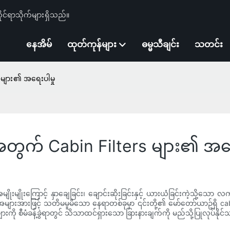
ုင်ရာသိုက်များရှိသည်။
နေအိမ်
ထုတ်ကုန်များ
ဓမ္မသီချင်း
သတင်း
 များ၏ အရေးပါမှု
အတွက် Cabin Filters များ၏ အရေ
းမျိုးကြောင့် နှာချေခြင်း၊ ချောင်းဆိုးခြင်းနှင့် ယားယံခြင်းကဲ့သို့သော
 အများအားဖြင့် သတိမမူမိသော နေရာတစ်ခုမှာ ၎င်းတို့၏ မော်တော်ယာဥ်ရှိ ca
းကို စီမံခန့်ခွဲရာတွင် သိသာထင်ရှားသော ခြားနားချက်ကို မည်သို့ပြုလုပ်နိ