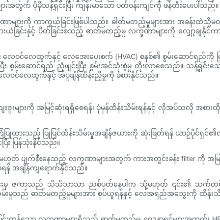
အတွက် ပိုမိုသန့်ရှင်းပြီး ကျန်းမာသော ပတ်ဝန်းကျင်ကို ဖန်တီးပေးပါသည်။
များကို ကာကွယ်ခြင်းဖြစ်ပါသည်။ ဓါတ်မတည့်မှုများအား အခန်းထဲသို့မ၀င်
ယံခြင်းနှင့် ပိတ်ခြင်းစသည့် ဓာတ်မတည့်မှု လက္ခဏာများကို လျှော့ချနိုင်က
်း၊ လေဝင်လေထွက်နှင့် လေအေးပေးစက် (HVAC) စနစ်၏ စွမ်းဆောင်ရည်ကို မြှ
း စွမ်းဆောင်ရည် ညံ့ဖျင်းပြီး စွမ်းအင်သုံးစွဲမှု တိုးလာစေသည်။ သန့်ရှင်
င်လေထွက်နှင့် အပူချိန်ထိန်းညှိမှုကို ခံစားနိုင်သည်။
များကို အမြင့်ဆုံးရရှိစေရန်၊ ပုံမှန်ထိန်းသိမ်းရန်နှင့် လိုအပ်သလို အစားထိ
ြုထားသည့် ပြုပြင်ထိန်းသိမ်းမှုအချိန်ဇယားကို ဆုံးဖြတ်ရန် ယာဉ်ပိုင်ရှင်၏လက်
ပြီး ပြန်သုံးနိုင်သည်။
သို့မဟုတ် ပျက်စီးနေသည့် လက္ခဏာများအတွက် ကားအတွင်းခန်း filter ကို အမ
ပ်ရန် အချိန်ကျရောက်နိုင်သည်။
းအတွင်းမှ ဇကာသည် သိသိသာသာ ညစ်ပတ်နေပါက သို့မဟုတ် ၎င်း၏ သက်တမ်းက
န်းသိမ်းမှုသည် ဓာတ်မတည့်မှုများအား စုပ်ယူရန်နှင့် လေအရည်အသွေးကို ထိန
ပြင်းထန်သော လက္ခဏာများရှိသည့် ဓာတ်မတည့်မှု ဝေဒနာရှင်များအတွက်၊ HEPA