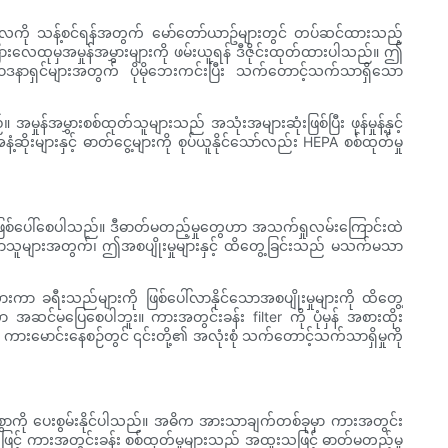
လေကို သန့်စင်ရန်အတွက် မော်တော်ယာဥ်များတွင် တပ်ဆင်ထားသည့်
 အခြားလေထုမှအမှုန်အမွှားများကို ဖမ်းယူရန် ဒီဇိုင်းထုတ်ထားပါသည်။ ဤ
ုဝေဒနာရှင်များအတွက် ပိုမိုဘေးကင်းပြီး သက်တောင့်သက်သာရှိသော
ှုန်အမွှားစစ်ထုတ်သူများသည် အသုံးအများဆုံးဖြစ်ပြီး ဖုန်မှုန့်နှင့်
ုးများနှင့် ဓာတ်ငွေ့များကို စုပ်ယူနိုင်သော်လည်း HEPA စစ်ထုတ်မှု
တည့်မှု ဖြစ်ပေါ်စေပါသည်။ ဒီဓာတ်မတည့်မှုတွေဟာ အသက်ရှုလမ်းကြောင်းထဲ
်သောသူများအတွက်၊ ဤအစပျိုးမှုများနှင့် ထိတွေ့ခြင်းသည် မသက်မသာ
းကာ ခရီးသည်များကို ဖြစ်ပေါ်လာနိုင်သောအစပျိုးမှုများကို ထိတွေ့
ဆင်မပြေစေပါဘူး။ ကားအတွင်းခန်း filter ကို ပုံမှန် အစားထိုး
ြီး ကားမောင်းနေစဉ်တွင် ၎င်းတို့၏ အလုံးစုံ သက်တောင့်သက်သာရှိမှုကို
ျားစွာကို ပေးစွမ်းနိုင်ပါသည်။ အဓိက အားသာချက်တစ်ခုမှာ ကားအတွင်း
းဖြင့် ကားအတွင်းခန်း စစ်ထုတ်မှုများသည် အထူးသဖြင့် ဓာတ်မတည့်မှု