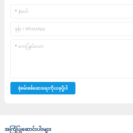
နံမယ်
ဖုန်း / WhatsApp
ကေြနပ်သော
စုံစမ်းစစ်ဆေးရေးကိုယခုပို့ပါ
အကြံပြုဆောင်းပါးများ