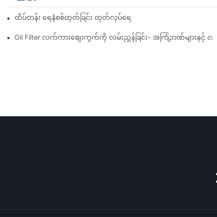
ထိပ်တန်း ရေနံစစ်ထုတ်ခြင်း ထုတ်လုပ်ရေးကုမ္ပဏီများ- ပြည့်စုံသော ခြုံင
Oil Filter လက်ကားစျေးကွက်ကို လမ်းညွှန်ခြင်း- အကြံဉာဏ်များနှင့် လှ