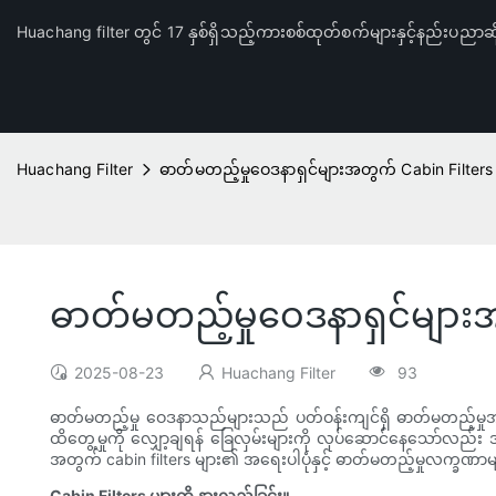
Huachang filter တွင် 17 နှစ်ရှိသည့်ကားစစ်ထုတ်စက်များနှင့်နည်းပညာဆိ
Huachang Filter
ဓာတ်မတည့်မှုဝေဒနာရှင်များအတွက် Cabin Filters
ဓာတ်မတည့်မှုဝေဒနာရှင်များ
2025-08-23
Huachang Filter
93
ဓာတ်မတည့်မှု ဝေဒနာသည်များသည် ပတ်ဝန်းကျင်ရှိ ဓာတ်မတည့်မှုအမျို
ထိတွေ့မှုကို လျှော့ချရန် ခြေလှမ်းများကို လုပ်ဆောင်နေသော်လည်း
အတွက် cabin filters များ၏ အရေးပါပုံနှင့် ဓာတ်မတည့်မှုလက္ခဏာမျာ
Cabin Filters များကို နားလည်ခြင်း။