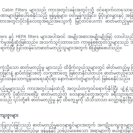
ာ Cabin Filters များသည် ကားအတွင်းခန်းအတွင်းသို့ ဝင်ရောက်လာသော
ပေါ်စေနိုင်သည့် ဖုန်မှုန့်များ၊ ဝတ်မှုန်ကူးခြင်း၊ မှိုပိုးမွှားများနှင့်
် ကားအတွင်းပိုင်းရှိလေထုအရည်အသွေးကို မြှင့်တင်ပေးကာ ဓာတ်မတည့်မှ
ers နှင့် HEPA filters များအပါအဝင် အမျိုးအစားအမျိုးမျိုးဖြင့် လာပါသည်။ အမ
ရောက်မှုအရှိဆုံးဖြစ်သည်။ အသက်သွင်းထားသော ကာဗွန်စစ်ထုတ်သူများသည် အနံ့ဆိ
ရောက်ပြီး ပြင်းထန်သောဓာတ်မတည့်သူများအတွက် စံပြဖြစ်စေပါသည်။
ိုစပိုးများ ကဲ့သို့သော ဓာတ်မတည့်မှု များသည် ထိခိုက်လွယ်သူများတွင် ဓါတ်မ
င်းနာခြင်းနဲ့ နှာပိတ်ခြင်းစတဲ့ လက္ခဏာတွေ ဖြစ်လာနိုင်ပါတယ်။ ဓာတ်မတည့
 ပြင်းထန်သောကျန်းမာရေးဆိုင်ရာ နောက်ဆက်တွဲများကိုပင် ဖြစ်စေနိုင်သည်။
မှုများသည် ကားအတွင်းခန်းထဲသို့ အလွယ်တကူဝင်ရောက်နိုင်ပြီး ပျံ့နှံ့သွာ
ကို ပိုဆိုးလာစေပြီး ဓာတ်မတည့်တဲ့ ဝေဒနာရှင်တွေအတွက် ခရီးသွားရတာ အ
ားသည် ၎င်းတို့၏ ဓာတ်မတည့်မှု နှင့် ထိတွေ့မှုကို သိသိသာသာ လျှော့ချနိုင်ပ
ျေးဇူးများ
ရှင်းရေးပြုလုပ်ခြင်းသည် ဓာတ်မတည့်မှုဝေဒနာရှင်များအတွက် အကျိုးကျေးဇူးမ
မှ ဓါတ်မတည့်မှု၊ ဖုန်မှုန့်နှင့် ညစ်ညမ်းစေသော အရာများကို ဖယ်ရှားခြင်