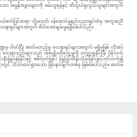
ော အမှုန်အမွှားများကို ဖမ်းယူရန်နှင့် ထိလွယ်ရှလွယ်သူများအတွက်
ရှင်နယ်စက်ပြင်ဆရာ သို့မဟုတ် ဝန်ဆောင်မှုနည်းပညာရှင်ထံမှ အကူအညီ
ုဝေဒနာရှင်များအတွက် စိတ်အေးချမ်းမှုရရှိစေပါသည်။
ှ ပါဝင်ပြီး ဓာတ်မတည့်မှု ဝေဒနာရှင်များအတွက် မရှိမဖြစ် လိုအပ်
 ဝေဒနာသည်များသည် အစပျိုးထိတွေ့မှုကို လျှော့ချနိုင်ပြီး ပိုမိုသက်
်နှံခြင်းနှင့် စစ်ထုတ်ခြင်း ပြုပြင်ထိန်းသိမ်းခြင်းနှင့်ပတ်သက်၍
န်းသိမ်းရာတွင် သိသာထင်ရှားသော ခြားနားချက်တစ်ခု ဖြစ်စေပါသည်။ ဓာတ်မ