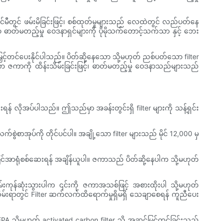
မီတွင် ဖမ်းမိခြင်းဖြင့်၊ စစ်ထုတ်မှုများသည် လေထဲတွင် လည်ပတ်နေ
ာ ဓာတ်မတည့်မှု ဝေဒနာရှင်များကို ပိုမိုသက်တောင့်သက်သာ နှင့် ဘေး
င့်တင်ပေးနိုင်ပါသည်။ ပိတ်ဆို့နေသော သို့မဟုတ် ညစ်ပတ်သော filter
းသော ဇကာကို ထိန်းသိမ်းခြင်းဖြင့်၊ ဓာတ်မတည့်မှု ဝေဒနာသည်များသည်
ုးရန် လိုအပ်ပါသည်။ ဤသည်မှာ အခန်းတွင်းရှိ filter များကို သန့်ရှင်း
စွဲစာအုပ်ကို တိုင်ပင်ပါ။ အချို့သော filter များသည် မိုင် 12,000 မှ
ြင်အာရုံစစ်ဆေးရန် အချိန်ယူပါ။ ဇကာသည် ပိတ်ဆို့နေပါက သို့မဟုတ်
ုန်ဆုံးသွားပါက ၎င်းကို ဇကာအသစ်ဖြင့် အစားထိုးပါ သို့မဟုတ်
်းသိမ်းရာတွင် Filter ဆက်လက်ထိရောက်မှုရှိမရှိ သေချာစေရန် ကူညီပေး
 သို့မဟုတ် activated carbon filter သို့ အဆင့်မြှင့်တင်ခြင်းသည်