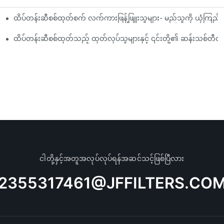
ထိပ်တန်းဆီစစ်ထုတ်စက် လက်ကားဖြန့်ဖြူးသူများ- မည်သူကို ယုံကြည
ုံသုံးသပ်ချက်
ည့်ကွက်များ
ထိပ်တန်းဆီစစ်ထုတ်သည့် ထုတ်လုပ်သူများနှင့် ၎င်းတို့၏ ဆန်းသစ်တီ
ငါတို့နှင့်အတူအလုပ်လုပ်ရန်အဆင်သင့်ဖြစ်ပြီလား
2355317461@JFFILTERS.CO