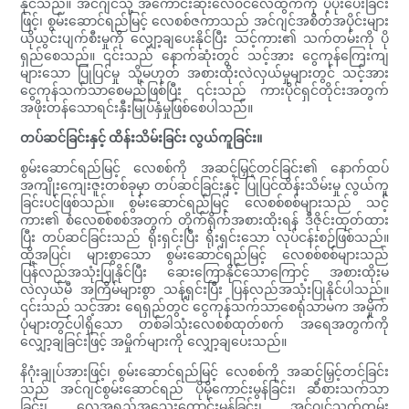
နိုင်သည်။ အင်ဂျင်သို့ အကောင်းဆုံးလေ၀င်လေထွက်ကို ပံ့ပိုးပေးခြင်း
ဖြင့်၊ စွမ်းဆောင်ရည်မြင့် လေစစ်ဇကာသည် အင်ဂျင်အစိတ်အပိုင်းများ
ယိုယွင်းပျက်စီးမှုကို လျှော့ချပေးနိုင်ပြီး သင့်ကား၏ သက်တမ်းကို ပို
ရှည်စေသည်။ ၎င်းသည် နောက်ဆုံးတွင် သင့်အား ငွေကုန်ကြေးကျ
များသော ပြုပြင်မှု သို့မဟုတ် အစားထိုးလဲလှယ်မှုများတွင် သင့်အား
ငွေကုန်သက်သာစေမည်ဖြစ်ပြီး ၎င်းသည် ကားပိုင်ရှင်တိုင်းအတွက်
အဖိုးတန်သောရင်းနှီးမြုပ်နှံမှုဖြစ်စေပါသည်။
တပ်ဆင်ခြင်းနှင့် ထိန်းသိမ်းခြင်း လွယ်ကူခြင်း။
စွမ်းဆောင်ရည်မြင့် လေစစ်ကို အဆင့်မြှင့်တင်ခြင်း၏ နောက်ထပ်
အကျိုးကျေးဇူးတစ်ခုမှာ တပ်ဆင်ခြင်းနှင့် ပြုပြင်ထိန်းသိမ်းမှု လွယ်ကူ
ခြင်းပင်ဖြစ်သည်။ စွမ်းဆောင်ရည်မြင့် လေစစ်စစ်များသည် သင့်
ကား၏ စံလေစစ်စစ်အတွက် တိုက်ရိုက်အစားထိုးရန် ဒီဇိုင်းထုတ်ထား
ပြီး တပ်ဆင်ခြင်းသည် ရိုးရှင်းပြီး ရိုးရှင်းသော လုပ်ငန်းစဉ်ဖြစ်သည်။
ထို့အပြင်၊ များစွာသော စွမ်းဆောင်ရည်မြင့် လေစစ်စစ်များသည်
ပြန်လည်အသုံးပြုနိုင်ပြီး ဆေးကြောနိုင်သောကြောင့် အစားထိုးမ
လဲလှယ်မီ အကြိမ်များစွာ သန့်ရှင်းပြီး ပြန်လည်အသုံးပြုနိုင်ပါသည်။
၎င်းသည် သင့်အား ရေရှည်တွင် ငွေကုန်သက်သာစေရုံသာမက အမှိုက်
ပုံများတွင်ပါရှိသော တစ်ခါသုံးလေစစ်ထုတ်စက် အရေအတွက်ကို
လျှော့ချခြင်းဖြင့် အမှိုက်များကို လျှော့ချပေးသည်။
နိဂုံးချုပ်အားဖြင့်၊ စွမ်းဆောင်ရည်မြင့် လေစစ်ကို အဆင့်မြှင့်တင်ခြင်း
သည် အင်ဂျင်စွမ်းဆောင်ရည် ပိုမိုကောင်းမွန်ခြင်း၊ ဆီစားသက်သာ
ခြင်း၊ လေအရည်အသွေးကောင်းမွန်ခြင်း၊ အင်ဂျင်သက်တမ်း