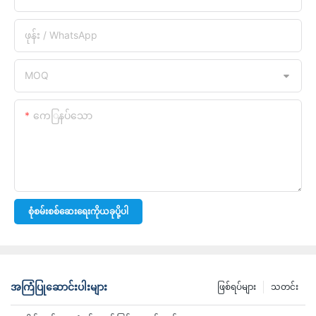
ဖုန်း / WhatsApp
MOQ
ကေြနပ်သော
စုံစမ်းစစ်ဆေးရေးကိုယခုပို့ပါ
အကြံပြုဆောင်းပါးများ
ဖြစ်ရပ်များ
သတင်း