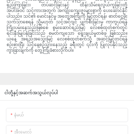
ရှည်ကြာခြင်း၊ တပ်ဆင်ခြင်းနှင့် ထိန်းသိမ်းရလွယ်ကူခြင်းတို့
အပါအဝင် သင့်ကားအတွက် အကျိုးကျေးဇူးများစွာကို ပေးဆောင်နိုင်
ပါသည်။ သင်၏ မောင်းနှင်မှု အတွေ့အကြုံကို မြှင့်တင်ရန်၊ ဓာတ်ငွေ့ဖိုး
သက်သာစေရန် သို့မဟုတ် သင့်အင်ဂျင် ပျက်စီးခြင်းမှ ကာကွယ်ရန်
ကြိုးပမ်းနေသည်ဖြစ်စေ စွမ်းဆောင်ရည်မြင့် လေစစ်ထုတ်စက်တွင်
ရင်းနှီးမြုပ်နှံခြင်းသည် စမတ်ကျသော ရွေးချယ်မှုတစ်ခု ဖြစ်သည်။
ယနေ့ အရည်အသွေးမြင့် လေစစ်ထုတ်စက်သို့ အဆင့်မြှင့်တင်ရန်
စဉ်းစားပြီး သင့်နေ့စဉ်သွားနေသည့် ခရီးတွင် ၎င်းကို ပြုလုပ်နိုင်သည့်
ကွာခြားချက်ကို တွေ့ကြုံခံစားလိုက်ပါ။
ငါတို့နှင့်အဆက်အသွယ်လုပ်ပါ
နံမယ်
အီးမေးလ်