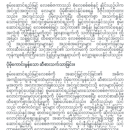
စွမ်းဆောင်ရည်မြင့် လေစစ်ဇကာသည် စံလေစစ်စစ်နှင့် နှိုင်းယှဉ်ပါက
အင်ဂျင်အတွင်းသို့ လေများ ပိုမိုစီးဆင်းနိုင်စေရန် ဒီဇိုင်းထုတ်ထား
သည်။ အင်ဂျင်သည် ပိုမိုလွယ်ကူပြီး ထိရောက်စွာ အသက်ရှုနိုင်
သောကြောင့် အင်ဂျင်စွမ်းဆောင်ရည်ကို မြှင့်တင်ပေးနိုင်သည်။ စွမ်း
ဆောင်ရည်မြင့် လေစစ်စစ်ဖြင့်၊ သင့်ကား၏ အရှိန်၊ မြင်းကောင်ရေနှင့်
အလုံးစုံ တုံ့ပြန်နိုင်မှုတို့တွင် ခြားနားချက်ကို သတိပြုမိနိုင်ပါသည်။ ထို့
အပြင်၊ သန့်ရှင်းပြီး ထိရောက်သော လေစစ်စစ်သည် အင်ဂျင်အတွင်း
သို့ အညစ်အကြေးများနှင့် အညစ်အကြေးများ ဝင်ရောက်ခြင်းမှ
တားဆီးပေးနိုင်ပြီး သင့်အင်ဂျင်၏ သက်တမ်းကို သက်တမ်းတိုးစေပြီး
ကုန်ကျစရိတ်ကြီးသော ပြုပြင်မှုအန္တရာယ်ကို လျှော့ချပေးနိုင်ပါသည်။
ပိုမိုကောင်းမွန်သော ဆီစားသက်သာခြင်း။
စွမ်းဆောင်ရည်မြင့်လေစစ်ကို အဆင့်မြှင့်တင်ခြင်း၏ အဓိက
အကျိုးကျေးဇူးများထဲမှတစ်ခုမှာ ပိုမိုကောင်းမွန်သော ဆီစားသက်သာ
မှုအတွက် အလားအလာဖြစ်သည်။ အင်ဂျင်အတွင်းသို့ လေများပိုမိုဝင်
ရောက်ခွင့်ပေးခြင်းဖြင့် စွမ်းဆောင်ရည်မြင့်မားသောလေစစ်ဇကာသည်
လောင်ကျွမ်းမှုလုပ်ငန်းစဉ်ကို ပိုမိုကောင်းမွန်လာစေပြီး လောင်စာဆီပိုမို
ထိရောက်စွာအသုံးပြုမှုကို ဖြစ်ပေါ်စေပါသည်။ ဆိုလိုသည်မှာ သင်
သည် တစ်ဂါလံလျှင် မိုင်များ တိုးလာသည်ကို တွေ့ရနိုင်ပြီး အချိန်ကြာ
လာသည်နှင့်အမျှ ဓာတ်ငွေ့အတွက် ငွေပိုနည်းလာမည်ကို ဆိုလိုသည်။
လောင်စာဆီစျေးနှုန်းများ အဆက်မပြတ်အတက်အကျရှိသဖြင့် စွမ်း
ဆောင်ရည်မြင့် လေစစ်ဇကာတစ်ခုတွင် ရင်းနှီးမြှုပ်နှံခြင်းသည် သင့်
ကာဗွန်ခြေရာကို လျှော့ချစေပြီး ရေရှည်တွင် ငွေစုနိုင်မည်ဖြစ်သည်။