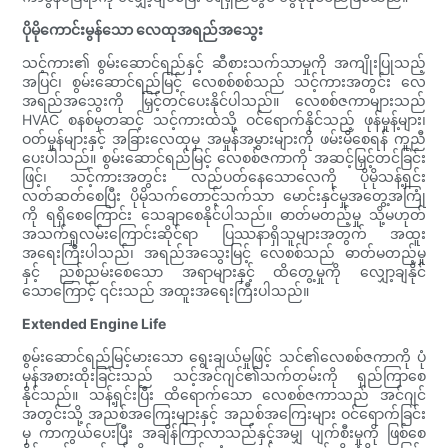
ပိုမိုကောင်းမွန်သော လေထုအရည်အသွေး
သင့်ကား၏ စွမ်းဆောင်ရည်နှင့် ဆီစားသက်သာမှုကို အကျိုးပြုသည့်
အပြင်၊ စွမ်းဆောင်ရည်မြင့် လေစစ်စစ်သည် သင့်ကားအတွင်း လေ
အရည်အသွေးကို မြှင့်တင်ပေးနိုင်ပါသည်။ လေစစ်ဇကာများသည်
HVAC စနစ်မှတဆင့် သင့်ကားထဲသို့ ဝင်ရောက်နိုင်သည့် ဖုန်မှုန့်များ၊
ဝတ်မှုန်များနှင့် အခြားလေထုမှ အမှုန်အမွှားများကို ဖမ်းမိစေရန် ကူညီ
ပေးပါသည်။ စွမ်းဆောင်ရည်မြင့် လေစစ်ဇကာကို အဆင့်မြှင့်တင်ခြင်း
ဖြင့်၊ သင့်ကားအတွင်း လည်ပတ်နေသောလေကို ပိုမိုသန့်ရှင်း
လတ်ဆတ်စေပြီး ပိုမိုသက်တောင့်သက်သာ မောင်းနှင်မှုအတွေ့အကြုံ
ကို ရရှိစေကြောင်း သေချာစေနိုင်ပါသည်။ ဓာတ်မတည့်မှု သို့မဟုတ်
အသက်ရှုလမ်းကြောင်းဆိုင်ရာ ပြဿနာရှိသူများအတွက် အထူး
အရေးကြီးပါသည်၊ အရည်အသွေးမြင့် လေစစ်သည် ဓာတ်မတည့်မှု
နှင့် ညစ်ညမ်းစေသော အရာများနှင့် ထိတွေ့မှုကို လျှော့ချနိုင်
သောကြောင့် ၎င်းသည် အထူးအရေးကြီးပါသည်။
Extended Engine Life
စွမ်းဆောင်ရည်မြင့်မားသော ရွေးချယ်မှုဖြင့် သင်၏လေစစ်ဇကာကို ပုံ
မှန်အစားထိုးခြင်းသည် သင့်အင်ဂျင်၏သက်တမ်းကို ရှည်ကြာစေ
နိုင်သည်။ သန့်ရှင်းပြီး ထိရောက်သော လေစစ်ဇကာသည် အင်ဂျင်
အတွင်းသို့ အညစ်အကြေးများနှင့် အညစ်အကြေးများ ဝင်ရောက်ခြင်း
မှ ကာကွယ်ပေးပြီး အချိန်ကြာလာသည်နှင့်အမျှ ပျက်စီးမှုကို ဖြစ်စေ