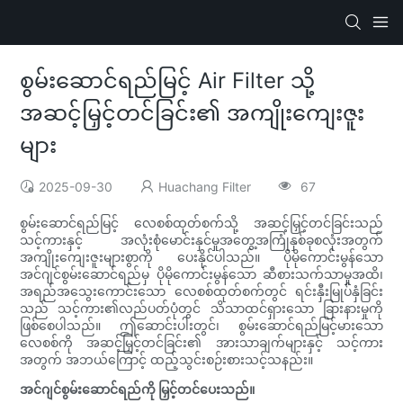
စွမ်းဆောင်ရည်မြင့် Air Filter သို့
အဆင့်မြှင့်တင်ခြင်း၏ အကျိုးကျေးဇူး
များ
2025-09-30
Huachang Filter
67
စွမ်းဆောင်ရည်မြင့် လေစစ်ထုတ်စက်သို့ အဆင့်မြှင့်တင်ခြင်းသည်
သင့်ကားနှင့် အလုံးစုံမောင်းနှင်မှုအတွေ့အကြုံနှစ်ခုစလုံးအတွက်
အကျိုးကျေးဇူးများစွာကို ပေးနိုင်ပါသည်။ ပိုမိုကောင်းမွန်သော
အင်ဂျင်စွမ်းဆောင်ရည်မှ ပိုမိုကောင်းမွန်သော ဆီစားသက်သာမှုအထိ၊
အရည်အသွေးကောင်းသော လေစစ်ထုတ်စက်တွင် ရင်းနှီးမြုပ်နှံခြင်း
သည် သင့်ကား၏လည်ပတ်ပုံတွင် သိသာထင်ရှားသော ခြားနားမှုကို
ဖြစ်စေပါသည်။ ဤဆောင်းပါးတွင်၊ စွမ်းဆောင်ရည်မြင့်မားသော
လေစစ်ကို အဆင့်မြှင့်တင်ခြင်း၏ အားသာချက်များနှင့် သင့်ကား
အတွက် အဘယ်ကြောင့် ထည့်သွင်းစဉ်းစားသင့်သနည်း။
အင်ဂျင်စွမ်းဆောင်ရည်ကို မြှင့်တင်ပေးသည်။