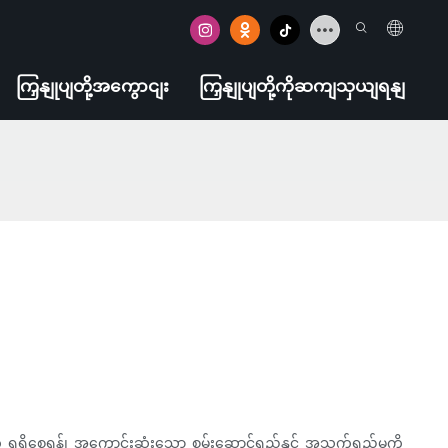
ကြှနျုပျတို့အကွောငျး
ကြှနျုပျတို့ကိုဆကျသှယျရနျ
 ရရှိစေရန်၊ အကောင်းဆုံးသော စွမ်းဆောင်ရည်နှင့် အသက်ရှည်မှုကို