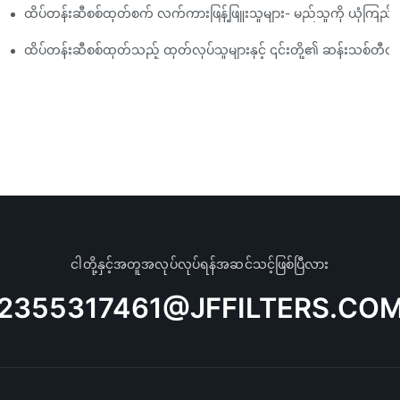
ထိပ်တန်းဆီစစ်ထုတ်စက် လက်ကားဖြန့်ဖြူးသူများ- မည်သူကို ယုံကြည
ုံသုံးသပ်ချက်
ည့်ကွက်များ
ထိပ်တန်းဆီစစ်ထုတ်သည့် ထုတ်လုပ်သူများနှင့် ၎င်းတို့၏ ဆန်းသစ်တီ
ငါတို့နှင့်အတူအလုပ်လုပ်ရန်အဆင်သင့်ဖြစ်ပြီလား
2355317461@JFFILTERS.CO