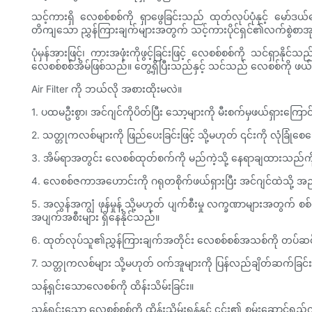
သင့်ကားရှိ လေစစ်စစ်ကို ရှာဖွေခြင်းသည် ထုတ်လုပ်ပုံနှင့် မော်
တိကျသော ညွှန်ကြားချက်များအတွက် သင့်ကားပိုင်ရှင်၏လက်စွဲစာအုပ်
ပုံမှန်အားဖြင့်၊ ကားအဖုံးကိုဖွင့်ခြင်းဖြင့် လေစစ်စစ်ကို သင်ရှ
လေစစ်စစ်အိမ်ဖြစ်သည်။ တွေ့ရှိပြီးသည်နှင့် သင်သည် လေစစ်ကို ဖယ်ရ
Air Filter ကို ဘယ်လို အစားထိုးမလဲ။
1. ပထမဦးစွာ၊ အင်ဂျင်ကိုပိတ်ပြီး သော့များကို မီးစက်မှဖယ်ရှားကြေ
2. သတ္တုကလစ်များကို ဖြည်ပေးခြင်းဖြင့် သို့မဟုတ် ၎င်းကို လုံခြုံစ
3. အိမ်ရာအတွင်း လေစစ်ထုတ်စက်ကို မည်ကဲ့သို့ နေရာချထားသည်ကိ
4. လေစစ်ဇကာအဟောင်းကို ဂရုတစိုက်ဖယ်ရှားပြီး အင်ဂျင်ထဲသို
5. အလွန်အကျွံ ဖုန်မှုန့် သို့မဟုတ် ပျက်စီးမှု လက္ခဏာများအတွက် 
အပျက်အစီးများ ရှိနေနိုင်သည်။
6. ထုတ်လုပ်သူ၏ညွှန်ကြားချက်အတိုင်း လေစစ်စစ်အသစ်ကို တပ်ဆင်ပ
7. သတ္တုကလစ်များ သို့မဟုတ် ဝက်အူများကို ပြန်လည်ချိတ်ဆက်ခြင်းဖ
သန့်ရှင်းသောလေစစ်ကို ထိန်းသိမ်းခြင်း။
သန့်ရှင်းသော လေစစ်စစ်ကို ထိန်းသိမ်းရန်နှင့် ၎င်း၏ စွမ်းဆောင်ရည်