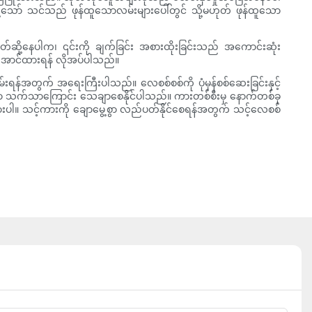
ို့သော် သင်သည် ဖုန်ထူသောလမ်းများပေါ်တွင် သို့မဟုတ် ဖုန်ထူသော
တ်ဆို့နေပါက၊ ၎င်းကို ချက်ခြင်း အစားထိုးခြင်းသည် အကောင်းဆုံး
းအောင်ထားရန် လိုအပ်ပါသည်။
်းရန်အတွက် အရေးကြီးပါသည်။ လေစစ်စစ်ကို ပုံမှန်စစ်ဆေးခြင်းနှင့်
်များစွာ သက်သာကြောင်း သေချာစေနိုင်ပါသည်။ ကားတစ်စီးမှ နောက်တစ်ခု
ကားပါ။ သင့်ကားကို ချောမွေ့စွာ လည်ပတ်နိုင်စေရန်အတွက် သင့်လေစစ်