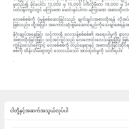
မူတည်၍ မိုင်ပေါင်း 12,000 မှ 15,000 (ကီလိုမီတာ 19,000 မှ 24
ပတ်ဝန်းကျင်တွင် မကြာခဏ မောင်းနှင်ပါက၊ မကြာခဏ အစားထိုးလဲ
လေစစ်စစ်ကို ပုံမှန်စစ်ဆေးခြင်းသည် ချက်ချင်းအစားထိုးရန် လို
ဖြစ်သည်။ ထို့အပြင်၊ အကောင်းဆုံးစွမ်းဆောင်ရည်ကိုသေချာစေရန
နိဂုံးချုပ်အနေဖြင့်၊ သင့်ကားရှိ လေသန့်စစ်စစ်၏ အရေးပါမှုကို န
အစားထိုးခြင်းဖြင့်၊ သင့်အင်ဂျင်သည် လေကောင်းလေသန့်ရရှိပြီး ဖြစ်
ကွဲပြားသောကြောင့် လေစစ်စစ်ကို တည်နေရာနှင့် အစားထိုးခြင်းဆိုင
စစ်ကို ထိန်းသိမ်းရာတွင် သေးငယ်သော အားထုတ်မှုကို သတိရပါ။
.
ငါတို့နှင့်အဆက်အသွယ်လုပ်ပါ