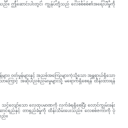
စ်သည်။ ဤဆောင်းပါးတွင်၊ ကျွန်ုပ်တို့သည် လေစစ်စစ်၏အရေးပါမှုကို
ျား၊ ဝတ်မှုန်များနှင့် အညစ်အကြေးများကဲ့သို့သော အန္တရာယ်ရှိသော
ောကြောင့် အဆိုပါညစ်ညမ်းမှုများသို့ မရောက်ရှိစေရန် ထိန်းထားရန်
သင့်လျော်သော လေထုပမာဏကို လက်ခံရရှိစေပြီး လောင်ကျွမ်းခန်း
င်ရည်နှင့် တာရှည်ခံမှုကို ထိန်းသိမ်းပေးသည်။ လေစစ်ဇကာကို ပုံ
်သည်။