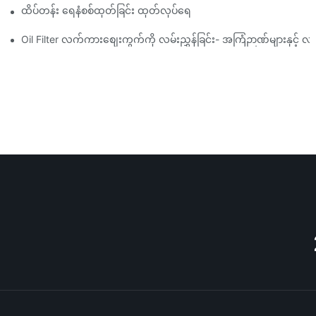
ထိပ်တန်း ရေနံစစ်ထုတ်ခြင်း ထုတ်လုပ်ရေးကုမ္ပဏီများ- ပြည့်စုံသော ခြုံင
Oil Filter လက်ကားစျေးကွက်ကို လမ်းညွှန်ခြင်း- အကြံဉာဏ်များနှင့် လှ