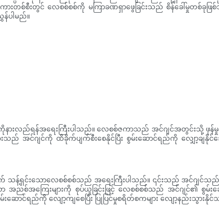
ကားတစ်စီးတွင် လေစစ်စစ်ကို မကြာခဏရှာဖွေခြင်းသည် စိန်ခေါ်မှုတစ်ခုဖြ
ွှန်ပါမည်။
ကိုနားလည်ရန်အရေးကြီးပါသည်။ လေစစ်ဇကာသည် အင်ဂျင်အတွင်းသို့ ဖုန်မှုန့်မ
င်ဂျင်ကို ထိခိုက်ပျက်စီးစေနိုင်ပြီး စွမ်းဆောင်ရည်ကို လျှော့ချနိုင်သ
ွက် သန့်ရှင်းသောလေစစ်စစ်သည် အရေးကြီးပါသည်။ ၎င်းသည် အင်ဂျင်သည် 
 အညစ်အကြေးများကို စုပ်ယူခြင်းဖြင့် လေစစ်စစ်သည် အင်ဂျင်၏ စွမ်းဆော
ွမ်းဆောင်ရည်ကို လျော့ကျစေပြီး ပြုပြင်မှုစရိတ်စကများ လျော့နည်းသွားနိုင