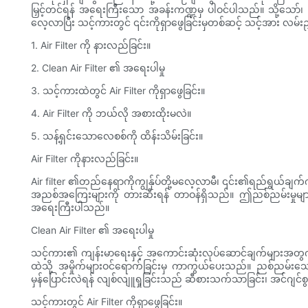
မြှင့်တင်ရန် အရေးကြီးသော အခန်းကဏ္ဍမှ ပါဝင်ပါသည်။ သို့သော်၊ 
လေ့လာပြီး သင့်ကားတွင် ၎င်းကိုရှာဖွေခြင်းမှတစ်ဆင့် သင့်အား လမ်းည
1. Air Filter ကို နားလည်ခြင်း။
2. Clean Air Filter ၏ အရေးပါမှု
3. သင့်ကားထဲတွင် Air Filter ကိုရှာဖွေခြင်း။
4. Air Filter ကို ဘယ်လို အစားထိုးမလဲ။
5. သန့်ရှင်းသောလေစစ်ကို ထိန်းသိမ်းခြင်း။
Air Filter ကိုနားလည်ခြင်း။
Air filter ၏တည်နေရာကိုကျွန်ုပ်တို့မလေ့လာမီ၊ ၎င်း၏ရည်ရွယ်ချက်
အညစ်အကြေးများကို တားဆီးရန် တာဝန်ရှိသည်။ ဤညစ်ညမ်းမှုများသည် အ
အရေးကြီးပါသည်။
Clean Air Filter ၏ အရေးပါမှု
သင့်ကား၏ ကျန်းမာရေးနှင့် အကောင်းဆုံးလုပ်ဆောင်ချက်များအတ
ထဲသို့ အမှိုက်များဝင်ရောက်ခြင်းမှ ကာကွယ်ပေးသည်။ ညစ်ညမ်းသော
မှန်ပြောင်းလဲရန် လျစ်လျူရှုခြင်းသည် ဆီစားသက်သာခြင်း၊ အင်ဂျင်စ
သင့်ကားတွင် Air Filter ကိုရှာဖွေခြင်း။