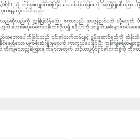
,000) သို့ တစ်နှစ်လျှင်တစ်ကြိမ် လေစစ်ထုတ်ခြင်းကို အကြံပြုပါသည်။ သ
လှယ်ရန် လိုအပ်ပါသည်။
အပ်သည်ဆိုသည်ကို ညွှန်ပြလိမ့်မည်။ ဇကာသည် အလွန်ညစ်ပတ် သို့မဟုတ် ပိ
်အတွက် လေစစ်ထုတ်စက်အနီးတစ်ဝိုက်ရှိ ဧရိယာကို အပျက်အစီးများကင်းဝေ
ားလည်သဘောပေါက်ခြင်းသည် ၎င်း၏သက်တမ်းနှင့် စွမ်းဆောင်ရည်ကို ထိန်းသိမ
နိုင်ချေရှိသော ပျက်စီးဆုံးရှုံးမှုများကို ကာကွယ်ပေးနိုင်ပြီး ကုန်ကျစရိတ
်ရာ တိကျသောညွှန်ကြားချက်များအတွက် သင့်ယာဉ်ပိုင်ရှင်၏လက်စွဲကို ကိုး