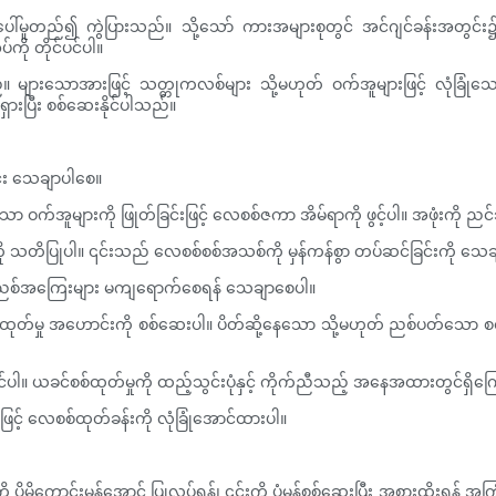
ဒယ်ပေါ်မူတည်၍ ကွဲပြားသည်။ သို့သော် ကားအများစုတွင် အင်ဂျင်ခန်းအတွင်
ကို တိုင်ပင်ပါ။
ာနိုင်သည်။ များသောအားဖြင့် သတ္တုကလစ်များ သို့မဟုတ် ဝက်အူများဖြင့် လု
ှားပြီး စစ်ဆေးနိုင်ပါသည်။
ာင်း သေချာပါစေ။
ေသော ဝက်အူများကို ဖြုတ်ခြင်းဖြင့် လေစစ်ဇကာ အိမ်ရာကို ဖွင့်ပါ။ အဖုံးကို ည
ု သတိပြုပါ။ ၎င်းသည် လေစစ်စစ်အသစ်ကို မှန်ကန်စွာ တပ်ဆင်ခြင်းကို သ
့ အညစ်အကြေးများ မကျရောက်စေရန် သေချာစေပါ။
စစ်ထုတ်မှု အဟောင်းကို စစ်ဆေးပါ။ ပိတ်ဆို့နေသော သို့မဟုတ် ညစ်ပတ်သော စစ်
ါ။ ယခင်စစ်ထုတ်မှုကို ထည့်သွင်းပုံနှင့် ကိုက်ညီသည့် အနေအထားတွင်ရှိက
ြင့် လေစစ်ထုတ်ခန်းကို လုံခြုံအောင်ထားပါ။
ကို ပိုမိုကောင်းမွန်အောင် ပြုလုပ်ရန်၊ ၎င်းကို ပုံမှန်စစ်ဆေးပြီး အစားထိုး