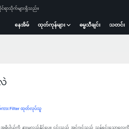
ုင်ရာသိုက်များရှိသည်။
နေအိမ်
ထုတ်ကုန်များ
ဓမ္မသီချင်း
သတင်း
လဲ
ာ်ကား Filter ထုတ်လုပ်သူ
၏ အဓိပ္ပါယ်ကို နားမလည်နိုင်ပေ။ ၎င်းသည် အင်ဂျင်သည် သန့်ရှင်းသောလေကို