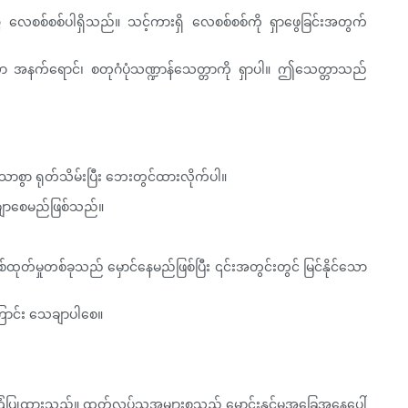
း၌ လေစစ်စစ်ပါရှိသည်။ သင့်ကားရှိ လေစစ်စစ်ကို ရှာဖွေခြင်းအတွက်
ံခြုံသော အနက်ရောင်၊ စတုဂံပုံသဏ္ဍာန်သေတ္တာကို ရှာပါ။ ဤသေတ္တာသည်
င်သာစွာ ရုတ်သိမ်းပြီး ဘေးတွင်ထားလိုက်ပါ။
ေချာစေမည်ဖြစ်သည်။
ထုတ်မှုတစ်ခုသည် မှောင်နေမည်ဖြစ်ပြီး ၎င်းအတွင်းတွင် မြင်နိုင်သော
ြောင်း သေချာပါစေ။
ရန် အကြံပြုထားသည်။ ထုတ်လုပ်သူအများစုသည် မောင်းနှင်မှုအခြေအနေပေါ်