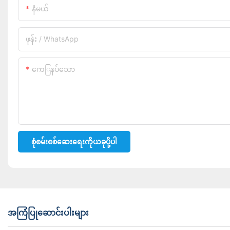
နံမယ်
ဖုန်း / WhatsApp
ကေြနပ်သော
စုံစမ်းစစ်ဆေးရေးကိုယခုပို့ပါ
အကြံပြုဆောင်းပါးများ