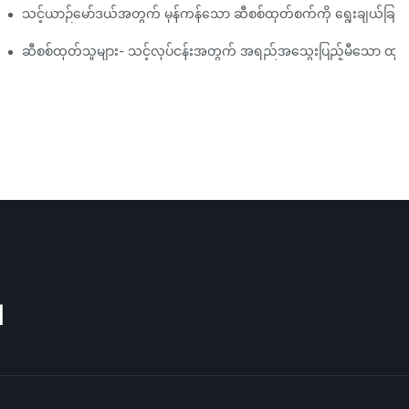
်ရမည်နည်း။
သင့်ယာဉ်မော်ဒယ်အတွက် မှန်ကန်သော ဆီစစ်ထုတ်စက်ကို ရွေးချယ်ခြင်း-
ထွင်မှုများအပေါ် အလေးပေးဖော်ပြသည်။
ဆီစစ်ထုတ်သူများ- သင့်လုပ်ငန်းအတွက် အရည်အသွေးပြည့်မီသော ထုတ်ကုန
M