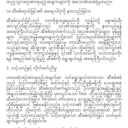
ထည့်သွင်းစဉ်းစားရမည့်အချက်များကို အသေးစိပ်ဖော်ပြပါမည်။
၁။ ဆီစစ်ထုတ်ခြင်း၏ အရေးပါပုံကို နားလည်ခြင်း။
ဆီစစ်ထုတ်ခြင်းတွင် ဘာကိုရှာဖွေရမည်ကို ကျွန်ုပ်တို့ မစူးစမ်းမီ၊
အင်ဂျင်ထိန်းသိမ်းခြင်းတွင် ၎င်း၏အခန်းကဏ္ဍကို နားလည်ရန်
အရေးကြီးပါသည်။ ဆီစစ်ထုတ်စက်သည် အညစ်အကြေးများ၊ ဖုန်မှုန့်
များ၊ သတ္တုအမှုန်အမွှားများကဲ့သို့သော ပြင်ပအညစ်အကြေးများကို
အင်ဂျင်အတွင်းသို့ ဝင်ရောက်ခြင်းမှ တားဆီးပေးကာ အချိန်ကြာလာ
သည်နှင့်အမျှ ဆိုးရွားစွာ ပျက်စီးနိုင်သည်။ ထို့ကြောင့် သင့်အင်ဂျင်၏
ကျန်းမာရေးကို ကာကွယ်ရန်နှင့် ၎င်း၏ သက်တမ်းကို သက်တမ်းတိုး
ရန် အရည်အသွေးပြည့် ဆီစစ်ကို ရွေးချယ်ရန် အရေးကြီးပါသည်။
2. သင့်ယာဉ်နှင့် လိုက်ဖက်ညီမှု
ပထမဆုံးစဉ်းစားရမည့်အချက်မှာ သင်ရွေးချယ်ထားသော ဆီစစ်စစ်
သည် သင့်ကား၏ပုံစံနှင့် မော်ဒယ်နှင့် ကိုက်ညီမှုရှိမရှိကို သေချာစေ
ခြင်းပင်ဖြစ်သည်။ ဆီစစ်ထုတ်စက်များသည် ပုံသဏ္ဍာန်အမျိုးမျိုးနှင့်
အရွယ်အစားအမျိုးမျိုးရှိပြီး မှားယွင်းသော filter ကိုအသုံးပြုခြင်းဖြင့်
ဆီမလုံလောက်ခြင်း၊ filtration efficiency လျော့နည်းခြင်း သို့မဟုတ်
ယိုစိမ့်မှုများပင် ဖြစ်စေနိုင်သည်။ သင့်ကား၏ ပိုင်ရှင်လက်စွဲစာအုပ်ကို
တိုင်ပင်ပါ သို့မဟုတ် ယုံကြည်စိတ်ချရသော စက်ပြင်ဆရာထံ ဆက်
သွယ်၍ သင့်ကားအတွက် သင့်လျော်သော ဆီစစ်ထုတ်ခြင်း သတ်မှတ်
ချက်များကို ဆုံးဖြတ်ပါ။