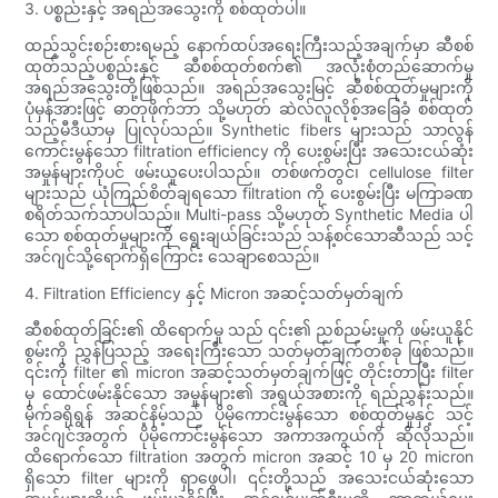
3. ပစ္စည်းနှင့် အရည်အသွေးကို စစ်ထုတ်ပါ။
ထည့်သွင်းစဉ်းစားရမည့် နောက်ထပ်အရေးကြီးသည့်အချက်မှာ ဆီစစ်
ထုတ်သည့်ပစ္စည်းနှင့် ဆီစစ်ထုတ်စက်၏ အလုံးစုံတည်ဆောက်မှု
အရည်အသွေးတို့ဖြစ်သည်။ အရည်အသွေးမြင့် ဆီစစ်ထုတ်မှုများကို
ပုံမှန်အားဖြင့် ဓာတုဖိုက်ဘာ သို့မဟုတ် ဆဲလ်လူလိုစ့်အခြေခံ စစ်ထုတ်
သည့်မီဒီယာမှ ပြုလုပ်သည်။ Synthetic fibers များသည် သာလွန်
ကောင်းမွန်သော filtration efficiency ကို ပေးစွမ်းပြီး အသေးငယ်ဆုံး
အမှုန်များကိုပင် ဖမ်းယူပေးပါသည်။ တစ်ဖက်တွင်၊ cellulose filter
များသည် ယုံကြည်စိတ်ချရသော filtration ကို ပေးစွမ်းပြီး မကြာခဏ
စရိတ်သက်သာပါသည်။ Multi-pass သို့မဟုတ် Synthetic Media ပါ
သော စစ်ထုတ်မှုများကို ရွေးချယ်ခြင်းသည် သန့်စင်သောဆီသည် သင့်
အင်ဂျင်သို့ရောက်ရှိကြောင်း သေချာစေသည်။
4. Filtration Efficiency နှင့် Micron အဆင့်သတ်မှတ်ချက်
ဆီစစ်ထုတ်ခြင်း၏ ထိရောက်မှု သည် ၎င်း၏ ညစ်ညမ်းမှုကို ဖမ်းယူနိုင်
စွမ်းကို ညွှန်ပြသည့် အရေးကြီးသော သတ်မှတ်ချက်တစ်ခု ဖြစ်သည်။
၎င်းကို filter ၏ micron အဆင့်သတ်မှတ်ချက်ဖြင့် တိုင်းတာပြီး filter
မှ ထောင်ဖမ်းနိုင်သော အမှုန်များ၏ အရွယ်အစားကို ရည်ညွှန်းသည်။
မိုက်ခရိုရွန် အဆင့်နိမ့်သည် ပိုမိုကောင်းမွန်သော စစ်ထုတ်မှုနှင့် သင့်
အင်ဂျင်အတွက် ပိုမိုကောင်းမွန်သော အကာအကွယ်ကို ဆိုလိုသည်။
ထိရောက်သော filtration အတွက် micron အဆင့် 10 မှ 20 micron
ရှိသော filter များကို ရှာဖွေပါ၊ ၎င်းတို့သည် အသေးငယ်ဆုံးသော