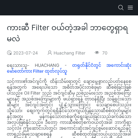
ကားဆီ Filter ဝယ်တဲ့အခါ ဘာတွေရှာရ
မလဲ
2023-07-24
Huachang Filter
70
ရေးသားသူ- HUACHANG -
တရုတ်နိုင်ငံတွင် အကောင်းဆုံး
မော်တော်ကား Filter ထုတ်လုပ်သူ
သင့်ကား၏အင်ဂျင်ကို ထိန်းသိမ်းရာတွင် ချောမွေ့စွာလည်ပတ်နေစေ
ရန်အတွက် အရေးပါသော အစိတ်အပိုင်းတစ်ခုမှာ ဆီစစ်ခြင်းဖြစ်
ပါသည်။ Oil Filter သည် အင်ဂျင်ဆီမှ ညစ်ညမ်းသော အညစ်အကြေး
များနှင့် အညစ်အကြေးများကို ဖယ်ရှားရန် တာဝန်ရှိပြီး သန့်ရှင်းသော
ဆီများ အင်ဂျင်အတွင်း ပျံ့နှံ့သွားကြောင်း သေချာစေပါသည်။
သို့သော်၊ စျေးကွက်တွင်ရရှိနိုင်သောကျယ်ပြန့်သောဆီစစ်ထုတ်မှုများ
နှင့်အတူ၊ မှန်ကန်သောတစ်ခုကိုရွေးချယ်ခြင်းသည်ခက်ခဲသော
အလုပ်ဖြစ်နိုင်သည်။ ဒီတော့ ကားဆီစစ်တဲ့စက်ဝယ်တဲ့အခါ ဘာကိုရှာ
သင့်လဲ။ ဤဆောင်းပါးတွင်၊ အကောင်းဆုံးအင်ဂျင်စွမ်းဆောင်ရည်နှင့်
တာရှည်ခံမှုသေချာစေရန် ဆီစစ်ထုတ်ခြင်းဝယ်ယူသည့်အခါ