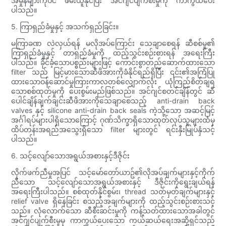
အမှုန်များကိုပင် ဖမ်းယူနိုင်ပြီး အင်ဂျင်ပျက်စီးမှုကို ကာကွယ်ပေး
ပါသည်။
5. ကြာရှည်ခံမှုနှင့် အသက်ရှည်ခြင်း။
မကြာခဏ လဲလှယ်ရန် မလိုအပ်ကြောင်း သေချာစေရန် ဆီစစ်မှု၏
ကြာရှည်ခံမှုနှင့် တာရှည်ခံမှုကို ထည့်သွင်းစဉ်းစားရန် အရေးကြီး
ပါသည်။ ခိုင်ခံ့သောပစ္စည်းများဖြင့် ကောင်းစွာတည်ဆောက်ထားသော
filter သည် မြင့်မားသောဆီဖိအားကိုခံနိုင်ရည်ရှိပြီး ၎င်း၏အကြံပြု
ထားသောဝန်ဆောင်မှုကြားကာလတစ်လျှောက်လုံး ယုံကြည်စိတ်ချရ
သောစစ်ထုတ်မှုကို ပေးစွမ်းမည်ဖြစ်သည်။ အင်ဂျင်စတင်ချိန်တွင် ဆီ
ပေါင်ချိန်ချက်ချင်းဆီဖိအားကိုသေချာစေသည့် anti-drain back
valves နှင့် silicone anti-drain back seals ကဲ့သို့သော အဆင့်မြင့်
အင်္ဂါရပ်များပါရှိသောကြောင့် ဂုဏ်သိက္ခာရှိသောထုတ်လုပ်သူများထံမှ
ထိပ်တန်းအရည်အသွေးရှိသော filter များတွင် ရင်းနှီးမြုပ်နှံသင့်
ပါသည်။
6. သင့်လျော်သောအရွယ်အစားနှင့်ဒီဇိုင်း
လိုက်ဖက်ညီမှုအပြင် သင့်မော်တော်ယာဥ်၏လိုအပ်ချက်များနှင့်ကိုက်
ညီသော သင့်လျော်သောအရွယ်အစားနှင့် ဒီဇိုင်းကိုရွေးချယ်ရန်
အရေးကြီးပါသည်။ စစ်ထုတ်နိုင်စွမ်း၊ thread သတ်မှတ်ချက်များနှင့်
relief valve ရှိနေခြင်း စသည့်အချက်များကို ထည့်သွင်းစဉ်းစားသင့်
သည်။ လုံလောက်သော ဆီစီးဆင်းမှုကို ကန့်သတ်ထားသောအခါတွင်
အင်ဂျင်ပျက်စီးမှုမှ ကာကွယ်ပေးသော ကယ်ဆယ်ရေးအဆို့ရှင်သည်