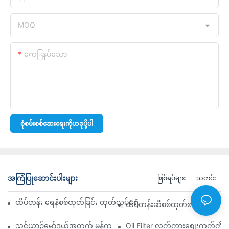
MOQ
ကေြနပ်သော
စုံစမ်းစစ်ဆေးရေးကိုယခုပို့ပါ
အကြံပြုဆောင်းပါးများ
ဖြစ်ရပ်များ
သတင်း
ထိပ်တန်း ရေနံစစ်ထုတ်ခြင်း ထုတ်လုပ်ရေးကုမ္ပဏီများ- ပြည့်စုံသော ခြုံင
ထိပ်တန်းဆီစစ်ထုတ်စက် လက်ကားဖ
သင့်ယာဉ်မော်ဒယ်အတွက် မှန်ကန်သော ဆီစစ်ထုတ်စက်ကို ရွေးချယ်ခြင်း
Oil Filter လက်ကားစျေးကွက်ကို လမ