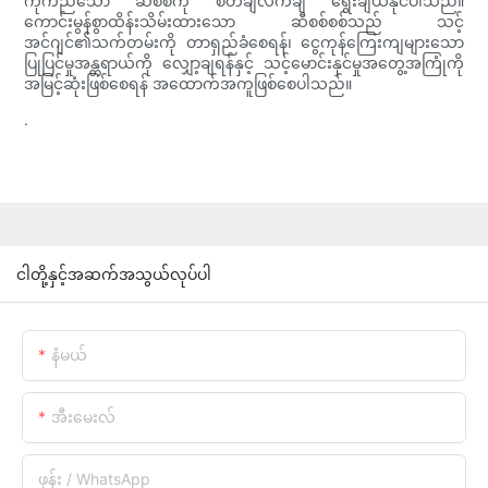
ကိုက်ညီသော ဆီစစ်ကို စိတ်ချလက်ချ ရွေးချယ်နိုင်ပါသည်။
ကောင်းမွန်စွာထိန်းသိမ်းထားသော ဆီစစ်စစ်သည် သင့်
အင်ဂျင်၏သက်တမ်းကို တာရှည်ခံစေရန်၊ ငွေကုန်ကြေးကျများသော
ပြုပြင်မှုအန္တရာယ်ကို လျှော့ချရန်နှင့် သင့်မောင်းနှင်မှုအတွေ့အကြုံကို
အမြင့်ဆုံးဖြစ်စေရန် အထောက်အကူဖြစ်စေပါသည်။
.
ငါတို့နှင့်အဆက်အသွယ်လုပ်ပါ
နံမယ်
အီးမေးလ်
ဖုန်း / WhatsApp