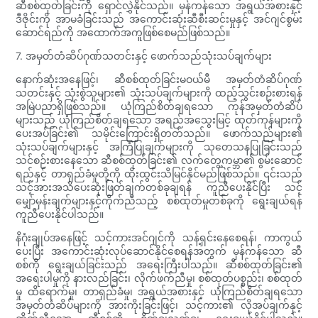
ဆီစစ်ထုတ်ခြင်းကို ရှောင်လွှဲနိုင်သည်။ မှန်ကန်သော အရွယ်အစားနှင့်
ဒီဇိုင်းကို အာမခံခြင်းသည် အကောင်းဆုံးဆီစီးဆင်းမှုနှင့် အင်ဂျင်စွမ်း
ဆောင်ရည်ကို အထောက်အကူဖြစ်စေမည်ဖြစ်သည်။
7. အမှတ်တံဆိပ်ဂုဏ်သတင်းနှင့် ဖောက်သည်သုံးသပ်ချက်များ
နောက်ဆုံးအနေဖြင့်၊ ဆီစစ်ထုတ်ခြင်းမဝယ်မီ အမှတ်တံဆိပ်ဂုဏ်
သတင်းနှင့် သုံးစွဲသူများ၏ သုံးသပ်ချက်များကို ထည့်သွင်းစဉ်းစားရန်
အမြဲပညာရှိဖြစ်သည်။ ယုံကြည်စိတ်ချရသော ကုန်အမှတ်တံဆိပ်
များသည် ယုံကြည်စိတ်ချရသော အရည်အသွေးမြင့် ထုတ်ကုန်များကို
ပေးအပ်ခြင်း၏ သမိုင်းကြောင်းရှိတတ်သည်။ ဖောက်သည်များ၏
သုံးသပ်ချက်များနှင့် အကြံပြုချက်များကို သုတေသနပြုခြင်းသည်
သင်စဉ်းစားနေသော ဆီစစ်ထုတ်ခြင်း၏ လက်တွေ့ကမ္ဘာ၏ စွမ်းဆောင်
ရည်နှင့် တာရှည်ခံမှုတို့ကို ထိုးထွင်းသိမြင်နိုင်မည်ဖြစ်သည်။ ၎င်းသည်
သင့်အားအသိပေးဆုံးဖြတ်ချက်တစ်ခုချရန် ကူညီပေးနိုင်ပြီး သင့်
မျှော်မှန်းချက်များနှင့်ကိုက်ညီသည့် စစ်ထုတ်မှုတစ်ခုကို ရွေးချယ်ရန်
ကူညီပေးနိုင်ပါသည်။
နိဂုံးချုပ်အနေဖြင့် သင့်ကားအင်ဂျင်ကို သန့်ရှင်းနေစေရန်၊ ကာကွယ်
ပေးပြီး အကောင်းဆုံးလုပ်ဆောင်နိုင်စေရန်အတွက် မှန်ကန်သော ဆီ
စစ်ကို ရွေးချယ်ခြင်းသည် အရေးကြီးပါသည်။ ဆီစစ်ထုတ်ခြင်း၏
အရေးပါမှုကို နားလည်ခြင်း၊ လိုက်ဖက်ညီမှု၊ စစ်ထုတ်ပစ္စည်း၊ စစ်ထုတ်
မှု ထိရောက်မှု၊ တာရှည်ခံမှု၊ အရွယ်အစားနှင့် ယုံကြည်စိတ်ချရသော
အမှတ်တံဆိပ်များကို အားကိုးခြင်းဖြင့်၊ သင့်ကား၏ လိုအပ်ချက်နှင့်