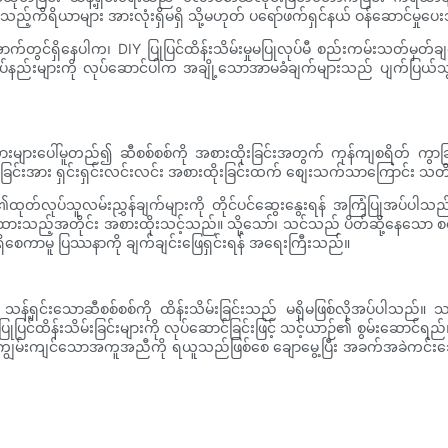
ည့်ကိရိယာများ အားလုံးရှိမရှိ သို့မဟုတ် ပရော်ဖက်ရှင်နယ် ဝန်ဆောင်မှုပေးသူ
တွင်ရှိနေပါက၊ DIY ပြုပြင်ထိန်းသိမ်းမှုမပြုလုပ်မီ စည်းကမ်းသတ်မှတ်ခ
ုပ်ထုံးလုပ်နည်းများကို လုပ်ဆောင်ပါက အချို့သောအာမခံချက်များသည် ပျက်ပြ
ထားများပေါ်မူတည်၍ ဆီစစ်စစ်ကို အစားထိုးခြင်းအတွက် ကုန်ကျစရိတ် ကွာခြာ
ုတ်ခြင်းအား ရှင်းရှင်းလင်းလင်း အစားထိုးခြင်းထက် စျေးသက်သာကြောင်း သ
ုပ်သူလမ်းညွှန်ချက်များကို တိုင်ပင်ဆွေးနွေးရန် အကြံပြုအပ်ပါသည်။ ယ
ပြထားသည့်အတိုင်း အစားထိုးသင့်သည်။ သို့သော်၊ သင်သည် ပိတ်ဆို့နေသော စ
်ရှိစေကာမူ ပြဿနာကို ချက်ချင်းဖြေရှင်းရန် အရေးကြီးသည်။
့်ရှင်းသောဆီစစ်စစ်ကို ထိန်းသိမ်းခြင်းသည် မရှိမဖြစ်လိုအပ်ပါသည်။ သန
ုပြင်ထိန်းသိမ်းခြင်းများကို လုပ်ဆောင်ခြင်းဖြင့် သင့်ယာဉ်၏ စွမ်းဆောင်ရည်၊
 ကျွမ်းကျင်သောအကူအညီကို ရယူသည်ဖြစ်စေ ချောမွေ့ပြီး အခက်အခဲကင်းသော မော