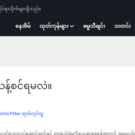
ုင်ရာသိုက်များရှိသည်။
နေအိမ်
ထုတ်ကုန်များ
ဓမ္မသီချင်း
သတင်း
န့်စင်ရမလဲ။
ာ်ကား Filter ထုတ်လုပ်သူ
ာ်သောလုပ်ဆောင်ချက်နှင့် တာရှည်ခံမှုကိုသေချာစေရန်အတွက် အရေးပါသော