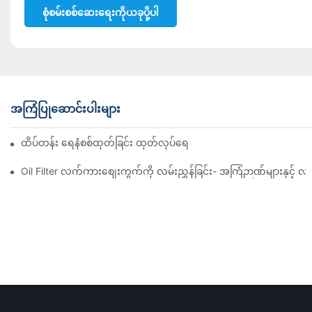
စုံစမ်းစစ်ဆေးရေးကိုယခုပို့ပါ
အကြံပြုဆောင်းပါးများ
ထိပ်တန်း ရေနံစစ်ထုတ်ခြင်း ထုတ်လုပ်ရေးကုမ္ပဏီများ- ပြည့်စုံသော ခြုံင
Oil Filter လက်ကားစျေးကွက်ကို လမ်းညွှန်ခြင်း- အကြံဉာဏ်များနှင့် လှ