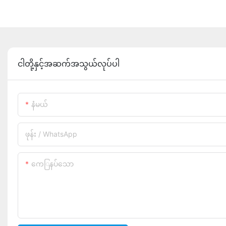
ငါတို့နှင့်အဆက်အသွယ်လုပ်ပါ
နံမယ်
ဖုန်း / WhatsApp
ကေြနပ်သော