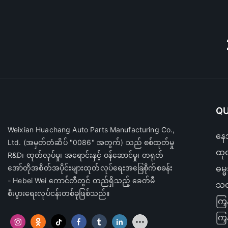
QU
Weixian Huachang Auto Parts Manufacturing Co.,
နေအ
Ltd.
(အမှတ်တံဆိပ် "0086" အတွက်) သည် စစ်ထုတ်မှု
ထုတ
R&D၊ ထုတ်လုပ်မှု၊ အရောင်းနှင့် ဝန်ဆောင်မှု၊ တရုတ်
အော်တိုအစိတ်အပိုင်းများထုတ်လုပ်ရေးအခြေစိုက်စခန်း
ဓမ္
- Hebei Wei ကောင်တီတွင် တည်ရှိသည့် ခေတ်မီ
သတ
စီးပွားရေးလုပ်ငန်းတစ်ခုဖြစ်သည်။
ကြှ
ကြှ