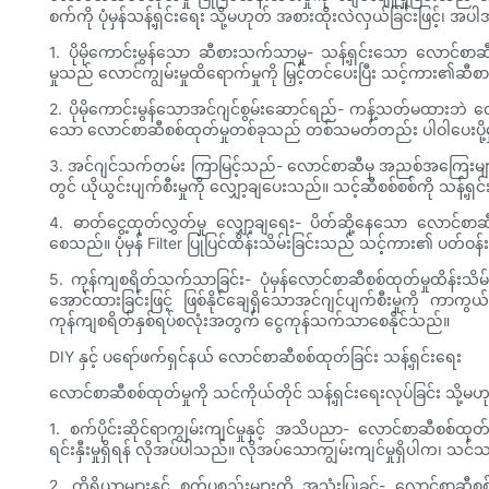
စက်ကို ပုံမှန်သန့်ရှင်းရေး သို့မဟုတ် အစားထိုးလဲလှယ်ခြင်းဖြင့်၊ အပ
1. ပိုမိုကောင်းမွန်သော ဆီစားသက်သာမှု- သန့်ရှင်းသော လောင်စာ
မှုသည် လောင်ကျွမ်းမှုထိရောက်မှုကို မြှင့်တင်ပေးပြီး သင့်ကား၏ဆီစ
2. ပိုမိုကောင်းမွန်သောအင်ဂျင်စွမ်းဆောင်ရည်- ကန့်သတ်မထားဘဲ 
သော လောင်စာဆီစစ်ထုတ်မှုတစ်ခုသည် တစ်သမတ်တည်း ပါဝါပေးပို့မှု၊
3. အင်ဂျင်သက်တမ်း ကြာမြင့်သည်- လောင်စာဆီမှ အညစ်အကြေးများကိ
တွင် ယိုယွင်းပျက်စီးမှုကို လျှော့ချပေးသည်။ သင့်ဆီစစ်စစ်ကို သန့်ရှ
4. ဓာတ်ငွေ့ထုတ်လွှတ်မှု လျှော့ချရေး- ပိတ်ဆို့နေသော လောင်စာ
စေသည်။ ပုံမှန် Filter ပြုပြင်ထိန်းသိမ်းခြင်းသည် သင့်ကား၏ ပတ်ဝန်း
5. ကုန်ကျစရိတ်သက်သာခြင်း- ပုံမှန်လောင်စာဆီစစ်ထုတ်မှုထိန်းသိမ
အောင်ထားခြင်းဖြင့် ဖြစ်နိုင်ချေရှိသောအင်ဂျင်ပျက်စီးမှုကို ကာကွယ်န
ကုန်ကျစရိတ်နှစ်ရပ်စလုံးအတွက် ငွေကုန်သက်သာစေနိုင်သည်။
DIY နှင့် ပရော်ဖက်ရှင်နယ် လောင်စာဆီစစ်ထုတ်ခြင်း သန့်ရှင်းရေး
လောင်စာဆီစစ်ထုတ်မှုကို သင်ကိုယ်တိုင် သန့်ရှင်းရေးလုပ်ခြင်း သိ
1. စက်ပိုင်းဆိုင်ရာကျွမ်းကျင်မှုနှင့် အသိပညာ- လောင်စာဆီစစ်ထုတ်ခ
ရင်းနှီးမှုရှိရန် လိုအပ်ပါသည်။ လိုအပ်သောကျွမ်းကျင်မှုရှိပါက၊ သင
2. ကိရိယာများနှင့် စက်ပစ္စည်းများကို အသုံးပြုခွင့်- လောင်စာဆီ