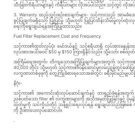
သီးခြားကိရိယာများနှင့် ကိရိယာများ လိုအပ်ပါသည်။ သင့်တွင် လိုအပ်သ
3. Warranty ထည့်သွင်းစဉ်းစားချက်များ- သင့်ကားသည် အာမခံအောက်
ခွင့်ပြုချက်မရှိသော ပြုပြင်မှု သို့မဟုတ် ပြုပြင်ထိန်းသိမ်းမှုလ
ရေးကိုရွေးချယ်ရန်အကြံပြုထားသည်။
Fuel Filter Replacement Cost and Frequency
သင့်ကား၏ထုတ်လုပ်ပုံ၊ မော်ဒယ်နှင့် သင့်ဧရိယာရှိ လုပ်အားခနှုန်း
လုပ်အားအပါအဝင် $50 မှ $150 ကြားရှိနိုင်သည်။ သို့သော်၊ စစ်ထ
အကြိမ်ရေအတွက်၊ တိကျသောအကြံပြုချက်များအတွက် သင့်ကား၏ထုတ်လ
40,000 တိုင်း သို့မဟုတ် သင့်ကား၏ဝန်ဆောင်မှုလမ်းညွှန်တွင်ဖော်
လက္ခဏာတစ်ခုခုကို တွေ့ကြုံခံစားရသောအခါတွင်၊ ခရီးမိုင်မည်မျှပင
နိဂုံး-
သင့်ကား၏ အကောင်းဆုံးလုပ်ဆောင်ချက်နှင့် တာရှည်ခံရန်အတွက် သန
ညစ်ပတ်သော filter ၏ လက္ခဏာများကို အသိအမှတ်ပြုခြင်းနှင့် ပုံမှန်ပြ
ထုတ်မှုကို သင်ကိုယ်တိုင် သန့်ရှင်းရေးလုပ်ရန် ရွေးချယ်သည်ဖြစ်စေ
ကို ဦးစားပေးလုပ်ဆောင်ပါ။
.