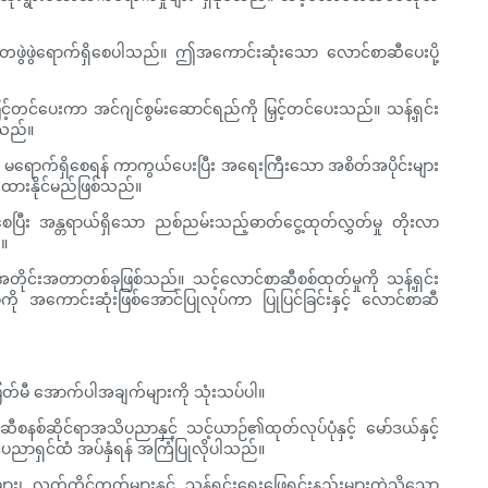
ား တဖွဲဖွဲရောက်ရှိစေပါသည်။ ဤအကောင်းဆုံးသော လောင်စာဆီပေးပို့
တင်ပေးကာ အင်ဂျင်စွမ်းဆောင်ရည်ကို မြှင့်တင်ပေးသည်။ သန့်ရှင်း
ေသည်။
း မရောက်ရှိစေရန် ကာကွယ်ပေးပြီး အရေးကြီးသော အစိတ်အပိုင်းများ
မ်းထားနိုင်မည်ဖြစ်သည်။
ေပြီး အန္တရာယ်ရှိသော ညစ်ညမ်းသည့်ဓာတ်ငွေ့ထုတ်လွှတ်မှု တိုးလာ
်။
ာအတိုင်းအတာတစ်ခုဖြစ်သည်။ သင့်လောင်စာဆီစစ်ထုတ်မှုကို သန့်ရှင်း
ံးမှုကို အကောင်းဆုံးဖြစ်အောင်ပြုလုပ်ကာ ပြုပြင်ခြင်းနှင့် လောင်စာဆီ
းဖြတ်မီ အောက်ပါအချက်များကို သုံးသပ်ပါ။
ာဆီစနစ်ဆိုင်ရာအသိပညာနှင့် သင့်ယာဉ်၏ထုတ်လုပ်ပုံနှင့် မော်ဒယ်နှင့်
ျင်ပညာရှင်ထံ အပ်နှံရန် အကြံပြုလိုပါသည်။
၊ လက်ကိုင်တုတ်များနှင့် သန့်ရှင်းရေးဖြေရှင်းနည်းများကဲ့သို့သော