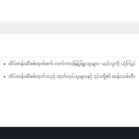
ထိပ်တန်းဆီစစ်ထုတ်စက် လက်ကားဖြန့်ဖြူးသူများ- မည်သူကို ယုံကြည
ုံသုံးသပ်ချက်
ည့်ကွက်များ
ထိပ်တန်းဆီစစ်ထုတ်သည့် ထုတ်လုပ်သူများနှင့် ၎င်းတို့၏ ဆန်းသစ်တီ