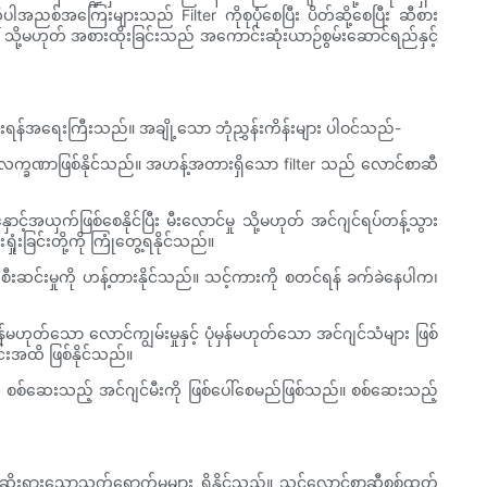
စ်အကြေးများသည် Filter ကိုစုပုံစေပြီး ပိတ်ဆို့စေပြီး ဆီစား
်း သို့မဟုတ် အစားထိုးခြင်းသည် အကောင်းဆုံးယာဉ်စွမ်းဆောင်ရည်နှင့်
ှားရန်အရေးကြီးသည်။ အချို့သော ဘုံညွှန်းကိန်းများ ပါဝင်သည်-
လက္ခဏာဖြစ်နိုင်သည်။ အဟန့်အတားရှိသော filter သည် လောင်စာဆီ
့်အယှက်ဖြစ်စေနိုင်ပြီး မီးလောင်မှု သို့မဟုတ် အင်ဂျင်ရပ်တန့်သွား
ှုံးခြင်းတို့ကို ကြုံတွေ့ရနိုင်သည်။
းဆင်းမှုကို ဟန့်တားနိုင်သည်။ သင့်ကားကို စတင်ရန် ခက်ခဲနေပါက၊
ဟုတ်သော လောင်ကျွမ်းမှုနှင့် ပုံမှန်မဟုတ်သော အင်ဂျင်သံများ ဖြစ်
်းအထိ ဖြစ်နိုင်သည်။
ရှိ စစ်ဆေးသည့် အင်ဂျင်မီးကို ဖြစ်ပေါ်စေမည်ဖြစ်သည်။ စစ်ဆေးသည့်
 ဆိုးရွားသောသက်ရောက်မှုများ ရှိနိုင်သည်။ သင့်လောင်စာဆီစစ်ထုတ်