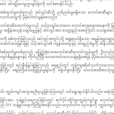
ါအဝင် အကျိုးကျေးဇူးများစွာကို သင်ခံစားနိုင်သည်-
ဆီစစ်ထုတ်မှုတစ်ခုသည် အင်ဂျင်ဆီသို့ ညစ်ညမ်းမှုမရှိသော လောင်စာဆီမျ
ားသက်သာမှုကို ပိုမိုကောင်းမွန်စေသည်။
လောင်စာဆီထောက်ပံ့မှုသည် သင့်လျော်သောလေ-လောင်စာအရောအနှောကို မြှင့်
 အရှိန်အဟုန် ချောမွေ့မှုနှင့် အင်ဂျင်အား လျော့နည်းစေကြောင်း သေချာစ
ု စစ်ထုတ်ခြင်းသည် အင်ဂျင်အတွင်းသို့ အန္တရာယ်ရှိသော အမှုန်အမွှားမျာ
င်းအောင်ထားခြင်းဖြင့် သင့်အင်ဂျင်၏ ကျန်းမာရေးနှင့် တာရှည်ခံမှုကို ထိန်းသိ
ဆီစစ်ထုတ်မှုတစ်ခုသည် မပြည့်စုံသောလောင်စာဆီလောင်ကျွမ်းမှုကို ဦးတည်စ
ကျင်စံနှုန်းများနှင့် ကိုက်ညီပြီး လေကောင်းလေသန့်ရရှိစေရန် ပံ့ပိုးပေးပါသည
်းခြင်းတွင် ရင်းနှီးမြုပ်နှံခြင်းသည် ရေရှည်တွင် ကုန်ကျစရိတ်သက်သာသေ
ိုင်ပြီး၊ စျေးကြီးသောပြုပြင်မှုများကို ရှောင်ရှားနိုင်ပြီး လောင်စာဆီစားသု
ု့မဟုတ် ကျွမ်းကျင်အကူအညီရယူခြင်းကြားတွင် သင်ရွေးချယ်နိုင်ပါသည်။ မဆုံ
ြင်းအား သန့်ရှင်းရေးလုပ်ခြင်းတွင် စက်ပိုင်းဆိုင်ရာကျွမ်းကျင်မှု၊ လောင်စ
်သည် DIY သန့်ရှင်းရေးကိုကြိုးစားနိုင်သည်။ မဟုတ်ပါက လုပ်ငန်းကို ကျွမ်းက
စစ်ထုတ်ခြင်း သန့်ရှင်းရေးသည် လောင်စာဆီလိုင်းဖြတ်တောက်ခြင်း ကိရိယာများ