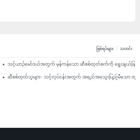
ဖြစ်ရပ်များ
သတင်း
်ရမည်နည်း။
သင့်ယာဉ်မော်ဒယ်အတွက် မှန်ကန်သော ဆီစစ်ထုတ်စက်ကို ရွေးချယ်ခြင်း-
ထွင်မှုများအပေါ် အလေးပေးဖော်ပြသည်။
ဆီစစ်ထုတ်သူများ- သင့်လုပ်ငန်းအတွက် အရည်အသွေးပြည့်မီသော ထုတ်ကုန