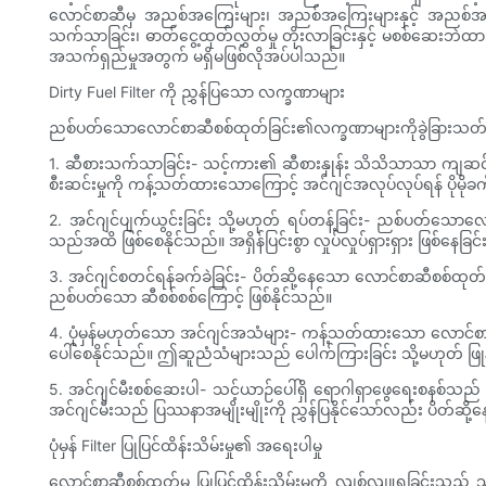
လောင်စာဆီမှ အညစ်အကြေးများ၊ အညစ်အကြေးများနှင့် အညစ်အကြေးမ
သက်သာခြင်း၊ ဓာတ်ငွေ့ထုတ်လွှတ်မှု တိုးလာခြင်းနှင့် မစစ်ဆေးဘဲထား
အသက်ရှည်မှုအတွက် မရှိမဖြစ်လိုအပ်ပါသည်။
Dirty Fuel Filter ကို ညွှန်ပြသော လက္ခဏာများ
ညစ်ပတ်သောလောင်စာဆီစစ်ထုတ်ခြင်း၏လက္ခဏာများကိုခွဲခြားသတ်မှတ်ခြင
1. ဆီစားသက်သာခြင်း- သင့်ကား၏ ဆီစားနှုန်း သိသိသာသာ ကျဆင်
စီးဆင်းမှုကို ကန့်သတ်ထားသောကြောင့် အင်ဂျင်အလုပ်လုပ်ရန် ပိုမိုခ
2. အင်ဂျင်ပျက်ယွင်းခြင်း သို့မဟုတ် ရပ်တန့်ခြင်း- ညစ်ပတ်သောလောင
သည်အထိ ဖြစ်စေနိုင်သည်။ အရှိန်ပြင်းစွာ လှုပ်လှုပ်ရှားရှား ဖြစ်နေခြင်း၊ 
3. အင်ဂျင်စတင်ရန်ခက်ခဲခြင်း- ပိတ်ဆို့နေသော လောင်စာဆီစစ်ထုတ
ညစ်ပတ်သော ဆီစစ်စစ်ကြောင့် ဖြစ်နိုင်သည်။
4. ပုံမှန်မဟုတ်သော အင်ဂျင်အသံများ- ကန့်သတ်ထားသော လောင်စာဆီစီး
ပေါ်စေနိုင်သည်။ ဤဆူညံသံများသည် ပေါက်ကြားခြင်း သို့မဟုတ် ဖြု
5. အင်ဂျင်မီးစစ်ဆေးပါ- သင့်ယာဉ်ပေါ်ရှိ ရောဂါရှာဖွေရေးစနစ်သည်
အင်ဂျင်မီးသည် ပြဿနာအမျိုးမျိုးကို ညွှန်ပြနိုင်သော်လည်း ပိတ်ဆိ
ပုံမှန် Filter ပြုပြင်ထိန်းသိမ်းမှု၏ အရေးပါမှု
လောင်စာဆီစစ်ထုတ်မှု ပြုပြင်ထိန်းသိမ်းမှုကို လျစ်လျူရှုခြင်းသ