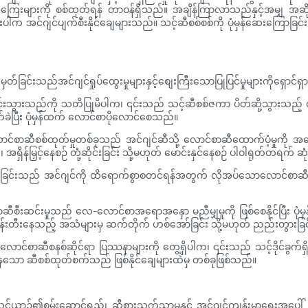
ျားကို စစ်ထုတ်ရန် တာဝန်ရှိသည်။ အချိန်ကြာလာသည်နှင့်အမျှ အဆိုပါအည
ပါက အင်ဂျင်ပျက်စီးနိုင်ချေများသည်။ သင့်ဆီစစ်စစ်ကို ပုံမှန်ဆေးကြောခြင
်းသည်အင်ဂျင်ရှုပ်ထွေးမှုများနှင့်စျေးကြီးသောပြုပြင်မှုများကိုရှောင်ရ
းသွားသည်ကို သတိပြုမိပါက၊ ၎င်းသည် သင့်ဆီစစ်ဇကာ ပိတ်ဆို့သွားသည့် 
က်ခဲပြီး ပုံမှန်ထက် လောင်စာပိုလောင်စေသည်။
်စာဆီစစ်ထုတ်မှုတစ်ခုသည် အင်ဂျင်ဆီသို့ လောင်စာဆီထောက်ပံ့မှုကို အနှောင
အရှိန်မြှင့်နေစဉ် တုံ့ဆိုင်းခြင်း သို့မဟုတ် မောင်းနှင်နေစဉ် ပါဝါရုတ်တရက် ဆုံးရ
်ခြင်းသည် အင်ဂျင်ကို ထိရောက်စွာစတင်ရန်အတွက် လိုအပ်သောလောင်စာဆီစီ
ဆင်းမှုသည် လေ-လောင်စာအရောအနှော မညီမျှမှုကို ဖြစ်စေနိုင်ပြီး ပုံမှန်မ
န်းတီးနေသည့် အသံများမှ ဆက်တိုက် ဟစ်အော်ခြင်း သို့မဟုတ် ညည်းတွားခြင
 လောင်စာဆီစနစ်ဆိုင်ရာ ပြဿနာများကို တွေ့ရှိပါက၊ ၎င်းသည် သင့်ဒိုင်ခွက်
ု့နေသော ဆီစစ်ထုတ်စက်သည် ဖြစ်နိုင်ချေများထဲမှ တစ်ခုဖြစ်သည်။
ည် သင့်ယာဉ်၏စွမ်းဆောင်ရည်၊ ဆီစားသက်သာမှုနှင့် အင်ဂျင်ကျန်းမာရေးအပေါ်