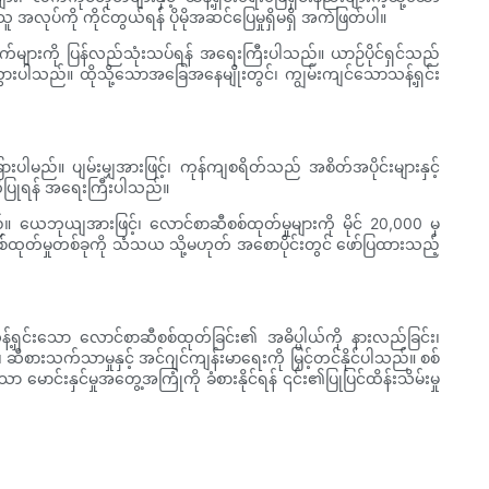
 အလုပ်ကို ကိုင်တွယ်ရန် ပိုမိုအဆင်ပြေမှုရှိမရှိ အကဲဖြတ်ပါ။
ျက်များကို ပြန်လည်သုံးသပ်ရန် အရေးကြီးပါသည်။ ယာဉ်ပိုင်ရှင်သည်
ယ်သွားပါသည်။ ထိုသို့သောအခြေအနေမျိုးတွင်၊ ကျွမ်းကျင်သောသန့်ရှင်း
းပါမည်။ ပျမ်းမျှအားဖြင့်၊ ကုန်ကျစရိတ်သည် အစိတ်အပိုင်းများနှင့်
တိပြုရန် အရေးကြီးပါသည်။
ေဘုယျအားဖြင့်၊ လောင်စာဆီစစ်ထုတ်မှုများကို မိုင် 20,000 မှ
စ်ထုတ်မှုတစ်ခုကို သံသယ သို့မဟုတ် အစောပိုင်းတွင် ဖော်ပြထားသည့်
့်ရှင်းသော လောင်စာဆီစစ်ထုတ်ခြင်း၏ အဓိပ္ပါယ်ကို နားလည်ခြင်း၊
 ဆီစားသက်သာမှုနှင့် အင်ဂျင်ကျန်းမာရေးကို မြှင့်တင်နိုင်ပါသည်။ စစ်
င်းနှင်မှုအတွေ့အကြုံကို ခံစားနိုင်ရန် ၎င်း၏ပြုပြင်ထိန်းသိမ်းမှု