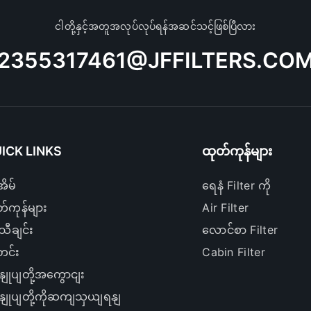
ငါတို့နှင့်အတူအလုပ်လုပ်ရန်အဆင်သင့်ဖြစ်ပြီလား
2355317461@JFFILTERS.CO
ICK LINKS
ထုတ်ကုန်များ
ိမ်
ရေနံ Filter ကို
်ကုန်များ
Air Filter
မသီချင်း
လောင်စာ Filter
င်း
Cabin Filter
နျုပျတို့အကွောငျး
နျုပျတို့ကိုဆကျသှယျရနျ