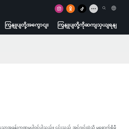
ကြှနျုပျတို့အကွောငျး
ကြှနျုပျတို့ကိုဆကျသှယျရနျ
အခန်းကဏ္ဍမှပါဝင်ပါသည်။ ၎င်းသည် အင်ဂျင်ထဲသို့ မရောက်ရှိမီ