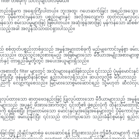
 filter တစ်ခုကို သင်လိုချင်ပါလိမ့်မယ်။
မတ်တည်းရှိမှုက အရေးကြီးပါတယ်။ ဘူးအထူ၊ ဂဟေဆက်ခြင်း အရည်အသွေး၊ ကော
ိုမိုကောင်းမွန်သော ပစ္စည်းများနှင့် အလိုအလျောက် ထုတ်လုပ်မှုလုပ်ငန်
ောင်းမွန်သော စမ်းသပ်မှုများဖြင့် ဖြစ်ပါတယ်။ အဆုံးစွန်အားဖြင့် မှန်ကန်
ွားသည့်အခါ အလွန်သိသာထင်ရှားပါသည်။
ုတ်ပစ္စည်းတစ်ခုသည် အမှုန်အမွှားတစ်ခုကို မည်မျှကောင်းမွန်စွာ ဖမ်းယူနို
တ်ပေးသည်။ ထည့်သွင်းစဉ်းစားရမည့် အဖြစ်များသော မီဒီယာအမျိုးအစားများစွာရှ
်နှင့် တာရှည်ခံမှုတို့တွင် အပေးအယူများရှိသည်။
်အစားထိုး filter များတွင် အသုံးများနေဆဲဖြစ်သည်။ ၎င်းသည် ပုံမှန်မောင်းနှ
ကြီးပြီး ဖုန်မှုန့်ထိန်းနိုင်စွမ်း နည်းပါးလေ့ရှိသည်။ ဆယ်လူလို့စ် မီဒီယာသ
်ရည်ကို လျော့ကျစေသည်။ မြင့်မားသောစွမ်းဆောင်ရည် သို့မဟုတ် ဆီလဲလှယ်
 ပြုလုပ်ထားသော ဓာတုဗေဒနည်းဖြင့် ပြုလုပ်ထားသော မီဒီယာများသည် အမှုန်ဖမ်းယ
်များသည် အပူနှင့် ဖိအားအောက်တွင် ၎င်းတို့၏ ဖွဲ့စည်းပုံကို ထိန်းသိမ်းထားပြီး
 ရရှိစေပြီး ကြမ်းတမ်းသော မောင်းနှင်မှုအခြေအနေများတွင် ပိုမိုကောင်းမ
င်ရည်ဖြင့် ဖမ်းယူနိုင်ပြီး ၎င်းသည် တင်းကျပ်သော သည်းခံနိုင်စွမ်းနှင့်
်ခြင်းဖြင့် ညှိနှိုင်းမှုတစ်ခု ပေးဆောင်ရန် ကြိုးစားသည်။ ဤမီဒီယာများကို က
်မြင့် ရောစပ်မီဒီယာများသည် gradient သိပ်သည်းဆကို ဖန်တီးရန်အတွက် အချင