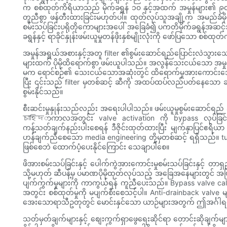
က စစ်ထုတ်ကိရိယာသည် မိုက်ခရွန် ၁၀ နှင့်အထက် အမှုန်များ၏ ၉၀ ရာခို
တူညီစွာ ဖန်တီးထားခြင်းမဟုတ်ပါ။ ထုတ်လုပ်သူအချို့က အမည်ခံမိုက်
စမ်းသပ်ခြင်းပရိုတိုကောများအပေါ် အခြေခံ၍ ပကတိမိုက်ခရွန်အဆင့်
ခရွန်နှင့် ရာခိုင်နှုန်းဖမ်းယူမှုတန်ဖိုးနှစ်မျိုးလုံးကို ဖော်ပြသော စ
အမှုန်အရွယ်အစားနှင့်အတူ filter ၏စွမ်းဆောင်ရည်ပြောင်းလဲသွားသော
များထက် ပိုမိုထိရောက်စွာ ဖမ်းယူပါသည်။ အလွန်သေးငယ်သော အမ
မက ရောင်စဉ်၏ သေးငယ်သောအဆုံးတွင် ထိရောက်မှုအားကောင်းသော filt
ပြီး ၎င်းသည် filter မှတစ်ဆင့် ဆီကို အထပ်ထပ်လည်ပတ်နေသော ဆီကွင်
စွမ်းနိုင်သည်။
စီးဆင်းမှုနှုန်းသည်လည်း အရေးပါပါသည်။ ဖမ်းယူမှုစွမ်းဆောင်ရည် အလ
চাহিদာကာလအတွင်း valve activation ကို bypass လုပ်ခြင်း သို့မ
ကန့်သတ်ချက်နည်းပါးစေရန် ဒီဇိုင်းထုတ်ထားပြီး မျက်နှာပြင်ဧရိယာ ပိုမ
ဟန်ချက်ညီစေသော media engineering တို့မှတစ်ဆင့် ရရှိသည်။ tu
ဖြစ်စေဘဲ ထောက်ပံ့ပေးနိုင်ကြောင်း သေချာပါစေ။
ဖိအားစမ်းသပ်ခြင်းနှင့် ပေါက်ကွဲအားကောင်းမှုစမ်းသပ်ခြင်းနှင့် တ
သို့မဟုတ် ဆီပန့်မှ ပမာဏပိုမိုထုတ်လုပ်သည့် အခြေအနေများတွင် အဖြ
ပျက်ကွက်မှုများကို ကာကွယ်ရန် ကူညီပေးသည်။ Bypass valve cal
အတွင်း စစ်ထုတ်မှုကို မပျက်စီးစေသင့်ပါ။ Anti-drainback valve 
အေးသောရာသီဥတုတွင် မောင်းနှင်သော ယာဉ်များအတွက် ဤအင်္ဂါရပ်သ
သတ်မှတ်ချက်များနှင့် စျေးကွက်ရှာဖွေရေးဆိုင်ရာ တောင်းဆိုချက်များ