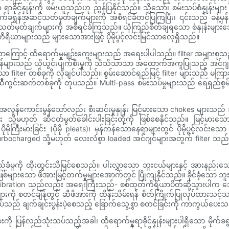
င်နှုန်းကို ဖမ်းယူသည်ဟု ညွှန်ပြနိုင်သည်။ သို့သော်၊ စမ်းသပ်စံနှုန်းများ
ခရွန်အဆင့်သတ်မှတ်ချက်များကို အစီရင်ခံတင်ပြကြပြီး၊ ၎င်းသည် ခန့်မှန်းခ
သတ်မှတ်ချက်များကို အစီရင်ခံကြသည်။ ယုံကြည်စိတ်ချရသော စံနှုန်းများအ
စ်ထုတ်ကိရိယာများသည် များသောအားဖြင့် ပိုမိုပွင့်လင်းမြင်သာလေ့ရှိသည်။
ကြောင့် ထိရောက်မှုမျဉ်းကွေးများသည် အရေးပါပါသည်။ filter အများစုသည် အမှ
ှုန်များသည် ယိုယွင်းပျက်စီးမှုကို သိသိသာသာ အထောက်အကူပြုသည့် အင်
er တစ်ခုကို လိုချင်ပါသည်။ စွမ်းဆောင်ရည်မြင့် filter များသည် မကြာခဏဆ
းဆက်တစ်ခုကို တုပသည်။ Multi-pass စမ်းသပ်မှုများသည် ရေရှည်စွမ်းဆောင်ရည
ွန်ကောင်းမွန်သော်လည်း စီးဆင်းမှုနှုန်း မြင့်မားသော chokes များသည် အန္
ဟုတ် ဆီငတ်မွတ်ခေါင်းပါးခြင်းတို့ကို ဖြစ်စေနိုင်သည်။ မြင့်မားသောစွမ
ိုကြီးမားခြင်း (ပိုမို pleats)၊ မှန်ကန်သောနေရာများတွင် ပိုမိုပွင့်လင်းသော
rbocharged သို့မဟုတ် လေးလံစွာ loaded အင်ဂျင်များအတွက် filter သည်
ာရှည်ခံမှုကို ထိုးထွင်းသိမြင်စေသည်။ ပါးလွှာသော ဘူးငယ်များနှင့် အားနည်
စ်များသော ဖိအားမြင့်တက်မှုများအောက်တွင် ပြိုကျနိုင်သည်။ ခိုင်ခံ့သော 
ibration သည်လည်း အရေးကြီးသည်- စစ်ထုတ်ကိရိယာပိတ်ဆို့သွားပါက ဘေးကင
များကို စတင်ချိန်တွင် ဆီဖိအားကို ထိန်းသိမ်းရန် စိတ်ကြိုက်ပြုလုပ်ထာ
ည် ချက်ချင်းပွန်းပဲ့စေသည့် ခြောက်သွေ့စွာ စတင်ခြင်းကို ကာကွယ်ပေးသ
ကို ပြန်လည်သုံးသပ်သည့်အခါ၊ ထိရောက်မှုရာခိုင်နှုန်းများပါရှိသော မိုက်ခရ