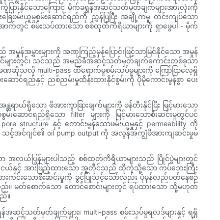
 ကွဲပြားနိုင်သောကြောင့် မိုက်ခရွန်အဆင့်သတ်မှတ်ချက်များအားလုံးကို
ြေဖမ်းယူမှုစွမ်းဆောင်ရည်ကို ညွှန်ပြပြီး အချို့ကမူ တင်းကျပ်သော
ောက်တွင် စမ်းသပ်ထားသော စစ်ထုတ်ကိရိယာများကို ရှာဖွေပါ - မိုက်
ုန်အမွှားများကို အဏုကြည့်မှန်ပြောင်းဖြင့်သာမြင်နိုင်သော အမှုန်
ဂျင်များတွင်၊ သင်သည် အမည်ခံအဆင့်သတ်မှတ်ချက်ကောင်းတစ်ခုသာ
ိုသလို multi-pass ထိရောက်မှုစမ်းသပ်မှုများကို ကြော်ငြာလေ့ရှိ
်နှင့် ညစ်ညမ်းမှုထိန်းထားနိုင်စွမ်းကို ပိုမိုကောင်းမွန်စွာ ပေး
တရာယ်ရှိသော ဖိအားကွာခြားချက်များကို ဖန်တီးနိုင်ပြီး မြင့်မားသော
်းဆောင်ရည်ရှိသော filter များကို မြင့်မားသောစီးဆင်းမှုတွင်ပင်
 pore structure နှင့် ကောင်းမွန်သောဖမ်းယူမှုနှင့် permeability ကို
 သင့်အင်ဂျင်၏ oil pump output ကို အလွန်အကျွံဖိအားကျဆင်းမှုမ
းသော အလယ်ပြွန်များပါသည့် စစ်ထုတ်ကိရိယာများသည် ပြိုင်ပွဲများတွင်
ဘူးငယ်နှင့် အားဖြည့်ထားသော အူတိုင်သည် ထိုကဲ့သို့သော ကပ်ဘေးကြီး
်းသောစီးဆင်းမှုကို ခွင့်ပြုသင့်သော်လည်း ပုံမှန်လည်ပတ်နေစဉ်
းသင့်သည်။ မတ်စောက်သော တောင်စောင်းများတွင် ရပ်ထားသော သို့မဟုတ်
ည်။
ွန်အဆင့်သတ်မှတ်ချက်များ၊ multi-pass စမ်းသပ်မှုရလဒ်များနှင့် ရရှိ