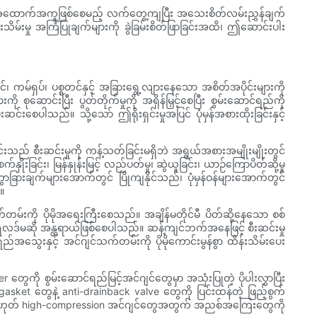
င် အထောက်အကူဖြစ်စေမည့် လက်တွေ့ကျပြီး အသေးစိတ်လမ်းညွှန်ချက်
ိမ်းမှု အကြံပြုချက်များကို ခွဲခြမ်းစိတ်ဖြာခြင်းအထိ၊ ဤဆောင်းပါး
ကမ်ရှပ်၊ ပစ္စတင်နှင့် အခြားရွေ့လျားနေသော အစိတ်အပိုင်းများကို
ုဆောင်းပြီး ပွတ်တိုက်မှုကို အရှိန်မြှင့်စေပြီး စွမ်းဆောင်ရည်ကို
ါသည်။ သို့သော် ဤရိုးရှင်းမှုအပြင် ပုံမှန်အစားထိုးခြင်းနှင့်
သည် စီးဆင်းမှုကို ကန့်သတ်ခြင်းမရှိဘဲ အရွယ်အစားအမျိုးမျိုးတွင်
ြင်း၊ မြန်နှုန်းမြင့် လည်ပတ်မှု၊ ဆွဲယူခြင်း၊ ယာဉ်ကြောပိတ်ဆို့မှု
ြားချက်များအောက်တွင် ပြိုကျနိုင်သည်၊ ပုံမှန်ဝန်များအောက်တွင်
။
သက်တမ်းကို ပိုမိုအရေးကြီးစေသည်။ အချိန်မတိုင်မီ ပိတ်ဆို့နေသော စစ်
ရလဒ်မဆို အန္တရာယ်ဖြစ်စေပါသည်။ ဆန့်ကျင်ဘက်အနေဖြင့် စီးဆင်းမှု
ွေးနှင့် အင်ဂျင်သက်တမ်းကို ပိုမိုကောင်းမွန်စွာ ထိန်းသိမ်းပေး
တွေကို စွမ်းဆောင်ရည်မြင့်အင်ဂျင်တွေမှာ အသုံးပြုတဲ့ ပိုပါးလွှာပြီး
g gasket တွေနဲ့ anti-drainback valve တွေကို ပြင်းထန်တဲ့ ဖြည့်စွက်
ged ဒါမှမဟုတ် high-compression အင်ဂျင်တွေအတွက် အညစ်အကြေးတွေကို