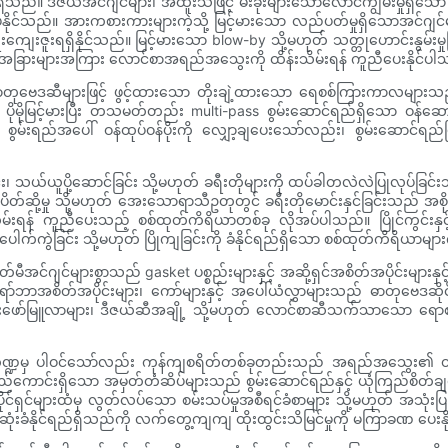
့ရှိသည်။ ဒီဇယ်အင်ဂျင်များ၊ အထူးသဖြင့် မီးခိုးများသောလောင်ကျွမ်းမှုရှိသော အ
း လိုအပ်နိုင်သည်။ အားကစားကားများကဲ့သို့ မြင့်မားသော လည်ပတ်မှုရှိသောအင်ဂ
အကျိုးကျေးဇူးရရှိနိုင်သည်။ မြင့်မားသော blow-by သို့မဟုတ် သတ္တုဟောင်းနွ
ိုင်းအခြားများအကြား လောင်စာအရည်အသွေးကို ထိန်းသိမ်းရန် ကူညီပေးနိုင်ပ
ဓာတုဗေဒဆီများဖြင့် ဖွင့်ထားသော တိုးချဲ့ထားသော ရေစစ်ကြားကာလများသည်
ိုင်စွမ်း ပိုမိုမြင့်မားပြီး တသမတ်တည်း multi-pass စွမ်းဆောင်ရည်ရှိသေ
ွမ်းရည်အပေါ် ဝန်ထုပ်ဝန်ပိုးကို လျှော့ချပေးသော်လည်း၊ စွမ်းဆောင်ရည်မ
သယ်ယူပို့ဆောင်ခြင်း သို့မဟုတ် ခရီးတိုများကို ထပ်ခါတလဲလဲပြုလုပ်ခြင်း
ု့မှု သို့မဟုတ် အေးသောရာသီဥတုတွင် ခရီးတိုမောင်းနှင်ခြင်းသည် အစို
ု ထိန်းသိမ်းရန် ကူညီပေးသည့် စစ်ထုတ်ကိရိယာတစ်ခု လိုအပ်ပါသည်။ ပြိုင်ကွင်းနှ
ပေါက်ကွဲခြင်း သို့မဟုတ် ပြိုကျခြင်းကို ခံနိုင်ရည်ရှိသော စစ်ထုတ်ကိရိယာမျာ
ျင်များစွာသည် gasket ပစ္စည်းများနှင့် အဆို့ရှင်အစိတ်အပိုင်းများနှင့် ကွ
ဘာအစိတ်အပိုင်းများ၊ ကော်များနှင့် အပေါ်ယံလွှာများသည် ဓာတုဗေဒဆိုင်ရာဆ
ဖော်မြူလာများ၊ ဒီဇယ်ဆီအချို့ သို့မဟုတ် လောင်စာဆီသက်သာသော ရောစပ်
ခန်းကဏ္ဍမှ ပါဝင်သော်လည်း ကုန်ကျစရိတ်တစ်ခုတည်းသည် အရည်အသွေး၏ 
နာမည်ကောင်းရှိသော အမှတ်တံဆိပ်များသည် စွမ်းဆောင်ရည်နှင့် ယုံကြည်စိတ်ခ
င်ရှင်များထံမှ လွတ်လပ်သော စမ်းသပ်မှုအစီရင်ခံစာများ သို့မဟုတ် အသုံးပြု
ုံးခံနိုင်ရည်ရှိသည်ကို လက်တွေ့ကျကျ ထိုးထွင်းသိမြင်မှုကို မကြာခဏ ပေးန