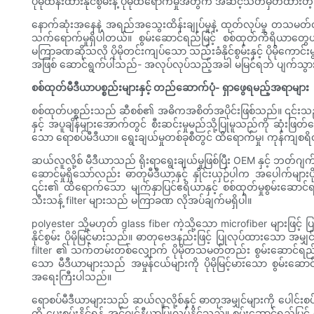
ပိုမိုထိန်းထားနိုင်စွမ်းနဲ့ ပိုမိုထိရောက်မှုအတွက် အဆင့်သတ်မှတ်ထားတဲ့
နောက်ဆုံးအနေနဲ့ အရည်အသွေးထိန်းချုပ်မှုနဲ့ ထုတ်လုပ်မှု တသ
သက်ရောက်မှုရှိပါတယ်။ စွမ်းဆောင်ရည်မြင့် စစ်ထုတ်ကိရိယာတွေဟာ ပ
မကြာခဏဆိုသလို ပိုမိုတင်းကျပ်သော သည်းခံနိုင်စွမ်းနှင့် ပိုမိုက
အဖြစ် ဆောင်ရွက်ပါသည်- အလုပ်လုပ်သည့်အခါ မမြင်ရဘဲ ပျက်သ
စစ်ထုတ်မီဒီယာပစ္စည်းများနှင့် တည်ဆောက်ပုံ- ရှာဖွေရမည့်အရာများ
စစ်ထုတ်ပစ္စည်းသည် ဆီစစ်၏ အဓိကအစိတ်အပိုင်းဖြစ်သည်။ ၎င်းသည် စစ်ထ
နှင့် အပူချိန်များအောက်တွင် စီးဆင်းမှုမည်သို့ပြုမူသည်ကို ဆုံးဖြ
သော ရောစပ်မီဒီယာ။ ရွေးချယ်မှုတစ်ခုစီတွင် ထိရောက်မှု၊ ကုန်ကျစရိတ
ဆယ်လူလို့စ် မီဒီယာသည် ရိုးရာရွေးချယ်မှုဖြစ်ပြီး OEM နှင့် ဘတ်ဂျက
ဆောင်မှုရှိသော်လည်း ဓာတုမီဒီယာနှင့် နှိုင်းယှဉ်ပါက အပေါက်များပို
၎င်း၏ ထိရောက်သော မျက်နှာပြင်ဧရိယာနှင့် စစ်ထုတ်မှုစွမ်းဆောင
သီးသန့် filter များသည် မကြာခဏ လိုအပ်ချက်မရှိပါ။
polyester သို့မဟုတ် glass fiber ကဲ့သို့သော microfiber များဖြင့်
နိုင်စွမ်း ပိုမိုမြင့်မားသည်။ ဓာတုဗေဒနည်းဖြင့် ပြုလုပ်ထားသော အမျှင
filter ၏ သက်တမ်းတစ်လျှောက် ပိုမိုတသမတ်တည်း စွမ်းဆောင်ရည်ကို
သော မီဒီယာများသည် အမှုန်ငယ်များကို ပိုမိုမြင့်မားသော စွမ်းဆော
အရေးကြီးပါသည်။
ရောစပ်မီဒီယာများသည် ဆယ်လူလို့စ်နှင့် ဓာတုအမျှင်များကို ပေါင်းစပ
ကို ပေးစွမ်းနိုင်ရန် အင်ဂျင်နီယာပြုလုပ်နိုင်သည်။ စွမ်းဆောင်ရည