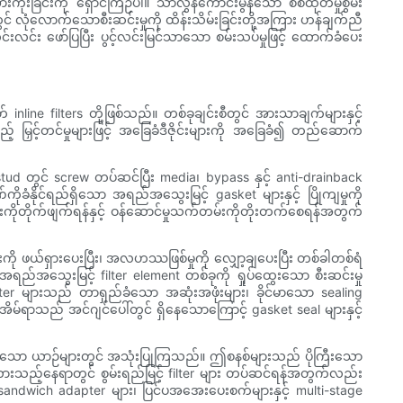
ကိုးခြင်းကို ရှောင်ကြဉ်ပါ။ သာလွန်ကောင်းမွန်သော စစ်ထုတ်မှုစွမ်း
ွင် လုံလောက်သောစီးဆင်းမှုကို ထိန်းသိမ်းခြင်းတို့အကြား ဟန်ချက်ညီ
းလင်း ဖော်ပြပြီး ပွင့်လင်းမြင်သာသော စမ်းသပ်မှုဖြင့် ထောက်ခံပေး
တ် inline filters တို့ဖြစ်သည်။ တစ်ခုချင်းစီတွင် အားသာချက်များနှင့်
ည့် မြှင့်တင်မှုများဖြင့် အခြေခံဒီဇိုင်းများကို အခြေခံ၍ တည်ဆောက်
ud တွင် screw တပ်ဆင်ပြီး media၊ bypass နှင့် anti-drainback
ိုခံနိုင်ရည်ရှိသော အရည်အသွေးမြင့် gasket များနှင့် ပြိုကျမှုကို
င်းကိုတိုက်ဖျက်ရန်နှင့် ဝန်ဆောင်မှုသက်တမ်းကိုတိုးတက်စေရန်အတွက်
ကို ဖယ်ရှားပေးပြီး၊ အလဟဿဖြစ်မှုကို လျှော့ချပေးပြီး တစ်ခါတစ်ရံ
 အရည်အသွေးမြင့် filter element တစ်ခုကို ရှုပ်ထွေးသော စီးဆင်းမှု
 filter များသည် တာရှည်ခံသော အဆုံးအဖုံးများ၊ ခိုင်မာသော sealing
်ရာသည် အင်ဂျင်ပေါ်တွင် ရှိနေသောကြောင့် gasket seal များနှင့်
ချက်ရှိသော ယာဉ်များတွင် အသုံးပြုကြသည်။ ဤစနစ်များသည် ပိုကြီးသော
သတ်ထားသည့်နေရာတွင် စွမ်းရည်မြင့် filter များ တပ်ဆင်ရန်အတွက်လည်း
် sandwich adapter များ၊ ပြင်ပအအေးပေးစက်များနှင့် multi-stage