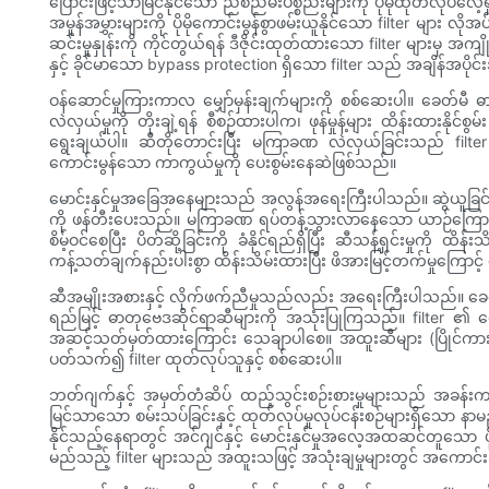
ပြောင်းဖြင့်သာမြင်နိုင်သော ညစ်ညမ်းပစ္စည်းများကို ပိုမိုထုတ်လုပ်လေ
အမှုန်အမွှားများကို ပိုမိုကောင်းမွန်စွာဖမ်းယူနိုင်သော filter မျာ
ဆင်းမှုနှုန်းကို ကိုင်တွယ်ရန် ဒီဇိုင်းထုတ်ထားသော filter များမှ 
နှင့် ခိုင်မာသော bypass protection ရှိသော filter သည် အချိန်အပ
ဝန်ဆောင်မှုကြားကာလ မျှော်မှန်းချက်များကို စစ်ဆေးပါ။ ခေတ်မီ 
လဲလှယ်မှုကို တိုးချဲ့ရန် စီစဉ်ထားပါက၊ ဖုန်မှုန့်များ ထိန်းထားန
ရွေးချယ်ပါ။ ဆီတိုတောင်းပြီး မကြာခဏ လဲလှယ်ခြင်းသည် filter စ
ကောင်းမွန်သော ကာကွယ်မှုကို ပေးစွမ်းနေဆဲဖြစ်သည်။
မောင်းနှင်မှုအခြေအနေများသည် အလွန်အရေးကြီးပါသည်။ ဆွဲယူခြင်း၊ 
ကို ဖန်တီးပေးသည်။ မကြာခဏ ရပ်တန့်သွားလာနေသော ယာဉ်ကြောပိတ်ဆိ
စိမ့်ဝင်စေပြီး ပိတ်ဆို့ခြင်းကို ခံနိုင်ရည်ရှိပြီး ဆီသန့်ရှင်းမှုကိ
ကန့်သတ်ချက်နည်းပါးစွာ ထိန်းသိမ်းထားပြီး ဖိအားမြင့်တက်မှုကြောင့် 
ဆီအမျိုးအစားနှင့် လိုက်ဖက်ညီမှုသည်လည်း အရေးကြီးပါသည်။ ခေတ်မီအင်ဂ
ရည်မြင့် ဓာတုဗေဒဆိုင်ရာဆီများကို အသုံးပြုကြသည်။ filter ၏ ရော်
အဆင့်သတ်မှတ်ထားကြောင်း သေချာပါစေ။ အထူးဆီများ (ပြိုင်ကား
ပတ်သက်၍ filter ထုတ်လုပ်သူနှင့် စစ်ဆေးပါ။
ဘတ်ဂျက်နှင့် အမှတ်တံဆိပ် ထည့်သွင်းစဉ်းစားမှုများသည် အ
မြင်သာသော စမ်းသပ်ခြင်းနှင့် ထုတ်လုပ်မှုလုပ်ငန်းစဉ်များရှိသော 
နိုင်သည့်နေရာတွင် အင်ဂျင်နှင့် မောင်းနှင်မှုအလေ့အထဆင်တူသော ပို
မည်သည့် filter များသည် အထူးသဖြင့် အသုံးချမှုများတွင် အကောင်းဆ