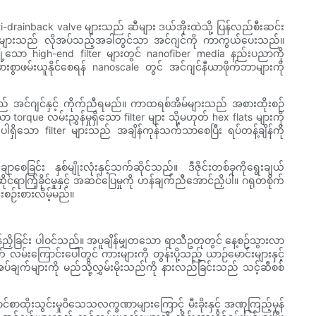
drainback valve များသည် ဆီများ ဒယ်အိုးထဲသို့ ပြန်လည်စီးဆင်း
lve များသည် လိုအပ်သည့်အခါတွင်သာ အင်ဂျင်ကို ကာကွယ်ပေးသည်။
ချို့သော high-end filter များတွင် nanofiber media နည်းပညာကို
းစွာဖမ်းယူနိုင်စေရန် nanoscale တွင် အင်ဂျင်နီယာဖိုက်ဘာများကို
န်သည် အင်ဂျင်နှင့် ကိုက်ညီရမည်။ ကာထရစ်အိမ်များသည် အစားထိုးစဉ်
rque လမ်းညွှန်မှုရှိသော filter များ သို့မဟုတ် hex flats များကို
ပါရှိသော filter များသည် အချိန်ကုန်သက်သာစေပြီး ရပ်တန့်ချိန်ကို
ြင်း နှစ်မျိုးလုံးနှင့်သက်ဆိုင်သည်။ ဒီဇိုင်းတစ်ခုကိုရွေးချယ်
င်ရာကြံ့ခိုင်မှုနှင့် အဆင်ပြေမှုကို ဟန်ချက်ညီအောင်ညှိပါ။ ဂရုတစိုက်
်းစဉ်းစားလိမ့်မည်။
ိန်ညှိခြင်း ပါဝင်သည်။ အပူချိန်မျှတသော ရာသီဥတုတွင် နေ့စဉ်သွားလာ
်းကြောင်းပေါ်တွင် ကားများကို တွန်းပို့သည့် ယာဉ်မောင်းများနှင့်
အပ်ချက်များကို မည်သို့လွှမ်းမိုးသည်ကို နားလည်ခြင်းသည် သင့်ဆီစစ်
ာင်စာထိုးသွင်းမှုဝိသေသလက္ခဏာများကြောင့် မီးခိုးနှင့် အဏုကြည့်မှန်