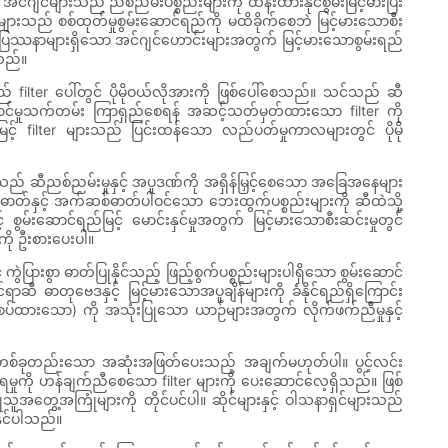
င်ဂျင်များသည် ညစ်ညမ်းပစ္စည်းများကို ထိန်းထားနိုင်စွမ်းမြင့်မားပြီး
ျင်များသည် စစ်ထုတ်မှုစွမ်းဆောင်ရည်ကို မထိခိုက်စေဘဲ မြင့်မားသောစီး
မ်းမှုပြဿနာများရှိသော အင်ဂျင်ဟောင်းများအတွက် မြင့်မားသောစွမ်းရည်
ါသည်။
 filter ပေါ်တွင် ပိုမိုဝယ်လိုအားကို ဖြစ်ပေါ်စေသည်။ သင်သည် ဆီ
ာ ဝန်ဆောင်မှုသက်တမ်း ကြာရှည်စေရန် အဆင့်သတ်မှတ်ထားသော filter ကို
ြင့် filter များသည် ပြင်းထန်သော လည်ပတ်မှုကာလများတွင် ပိုမို
သည် ဆီညစ်ညမ်းမှုနှင့် အပူဒဏ်ကို အရှိန်မြှင့်စေသော အခြေအနေများ
ဓာတ်နှင့် အက်ဆစ်ဓာတ်ပါဝင်သော ဘေးထွက်ပစ္စည်းများကို ဆီထဲသို့
င့် စွမ်းဆောင်ရည်မြင့် မောင်းနှင်မှုအတွက် မြင့်မားသောစီးဆင်းမှုတွင်
းကို ဦးစားပေးပါ။
ဲပြားစွာ ဓာတ်ပြုနိုင်သည့် ဖြည့်စွက်ပစ္စည်းများပါရှိသော စွမ်းဆောင်
ီ ဓာတုဗေဒနှင့် မြင့်မားသောအပူချိန်များကို ခံနိုင်ရည်ရှိကြောင်း
ထားသော) ကို အသုံးပြုသော ယာဉ်များအတွက် လိုက်ဖက်ညီမှုနှင့်
တစ်ခုတည်းသော အဆုံးအဖြတ်ပေးသည့် အချက်မဟုတ်ပါ။ ပွင့်လင်း
ျရမှုကို ဟန်ချက်ညီစေသော filter များကို ပေးဆောင်လေ့ရှိသည်။ ဖြစ်
သူအတွေ့အကြုံများကို တိုင်ပင်ပါ။ ဆိုင်များနှင့် ဝါသနာရှင်များသည်
ိုင်ပါသည်။