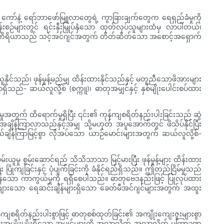
်နဲ့ ရော်ဘာဖော်မြူလာတွေရဲ့ ကွာခြားချက်တွေက ရေရှည်ခံမှုကို
းစဉ်များတွင် ရင်းနှီးမြှုပ်နှံသော ထုတ်လုပ်သူများထံမှ လာပါတယ်၊
သော ဆီစစ်ကိရိယာသည် သင့်အင်ဂျင်အတွက် တိတ်ဆိတ်သော အစောင့်အရှောက်
င်သည်၊ ဖုန်မှုန့်မည်မျှ ထိန်းထားနိုင်သည်နှင့် မတူညီသောဖိအားများ
ိသည်- ဆယ်လူလို့စ် (စက္ကူ)၊ ဓာတုအမျှင်နှင့် နှစ်မျိုးပေါင်းစပ်ထား
င်မှုအတွက် ထိရောက်မှုရှိပြီး ၎င်း၏ ကုန်ကျစရိတ်နည်းပါးခြင်းသည် ဆွဲ
ည် အချိန်ကြာလာသည်နှင့်အမျှ သို့မဟုတ် အပူအောက်တွင် ဖိသိပ်နိုင်ပြီး
ချိန်ကြာမြင့်စွာ လိုအပ်သော ယာဉ်မောင်းများအတွက် ဆယ်လူလို့စ်-
ူမှု စွမ်းဆောင်ရည် သိသိသာသာ မြင့်မားပြီး ဖုန်မှုန့်များ ထိန်းထား
 ပြိုကျခြင်းနှင့် ပုံပျက်ခြင်းကို ခံနိုင်ရည်ရှိသည်။ ဤတည်ငြိမ်မှုသည်
ွန်သော ကာကွယ်မှုကို ရရှိစေပါသည်။ ဓာတုဗေဒနည်းဖြင့် ပြုလုပ်ထား
 ရှည်လျားသော ရေဆင်းချိန်များရှိသော ခေတ်မီအင်ဂျင်များအတွက် အထူး
ုန်ကျစရိတ်နည်းပါးစွာဖြင့် ဓာတုစစ်ထုတ်ခြင်း၏ အကျိုးကျေးဇူးများစွာ
်းအမျိုးမျိုးရှိသော အမျှင်များကို အလွှာလိုက် အလွှာလိုက် မကြာခဏ