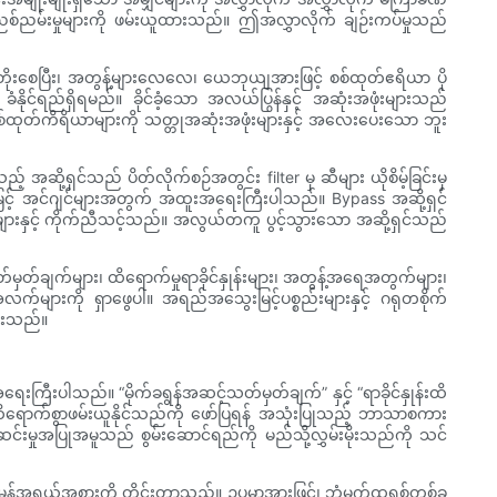
စ်ညမ်းမှုများကို ဖမ်းယူထားသည်။ ဤအလွှာလိုက် ချဉ်းကပ်မှုသည်
ုးစေပြီး၊ အတွန့်များလေလေ၊ ယေဘုယျအားဖြင့် စစ်ထုတ်ဧရိယာ ပို
ံနိုင်ရည်ရှိရမည်။ ခိုင်ခံ့သော အလယ်ပြွန်နှင့် အဆုံးအဖုံးများသည်
 စစ်ထုတ်ကိရိယာများကို သတ္တုအဆုံးအဖုံးများနှင့် အလေးပေးသော ဘူး
် အဆို့ရှင်သည် ပိတ်လိုက်စဉ်အတွင်း filter မှ ဆီများ ယိုစိမ့်ခြင်းမှ
်မြင့် အင်ဂျင်များအတွက် အထူးအရေးကြီးပါသည်။ Bypass အဆို့ရှင်
များနှင့် ကိုက်ညီသင့်သည်။ အလွယ်တကူ ပွင့်သွားသော အဆို့ရှင်သည်
မှတ်ချက်များ၊ ထိရောက်မှုရာခိုင်နှုန်းများ၊ အတွန့်အရေအတွက်များ၊
်အလက်များကို ရှာဖွေပါ။ အရည်အသွေးမြင့်ပစ္စည်းများနှင့် ဂရုတစိုက်
မ်းသည်။
ကြီးပါသည်။ “မိုက်ခရွန်အဆင့်သတ်မှတ်ချက်” နှင့် “ရာခိုင်နှုန်းထိ
ထိရောက်စွာဖမ်းယူနိုင်သည်ကို ဖော်ပြရန် အသုံးပြုသည့် ဘာသာစကား
းမှုအပြုအမူသည် စွမ်းဆောင်ရည်ကို မည်သို့လွှမ်းမိုးသည်ကို သင်
န်အရွယ်အစားကို တိုင်းတာသည်။ ဥပမာအားဖြင့်၊ ဘုံမက်ထရစ်တစ်ခု