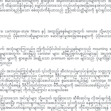
ာ စမ်းသပ်မှုဒေတာများကို ရှာဖွေပါ။ အမှတ်တံဆိပ်ဆောင်ပုဒ်များကိုသာ အား
းကို ထိန်းထားနိုင်စွမ်းနှင့် မျှော်လင့်ထားသော လည်ပတ်မှုအခြေအနေအားလုံးတ
စွမ်းဆောင်ရည်ရှိသော စစ်ထုတ်ကိရိယာသည် ဤဂုဏ်သတ္တိများကို ရှင်းရှင်းလင်
isters၊ cartridge-style filters နှင့် အထူးပြုစနစ်များအတွက် remote သို့မဟု
ျားသည် ပိုမိုတောင်းဆိုမှုများသော မောင်းနှင်မှုအခြေအနေများကို ပံ့ပိုးပေးသ
အတွက် အသုံးများကြသည်။ ဤကိုယ်ပိုင်ပါဝင်သည့်ယူနစ်များသည် mounting st
ျားအတွက်၊ အားဖြည့် canister များ၊ ဆီဖြည့်စွက်ပစ္စည်းများနှင့် အပူဒဏ်က
ilter များကို ရှာဖွေပါ။ အချို့သော premium spin-on များသည် ပုံပျက်ခြ
ြုကြသည်။
ည်၊ အဘယ်ကြောင့်ဆိုသော် ၎င်းတို့သည် ဆီလဲလှယ်မှုလုပ်ငန်းစဉ်မှ သတ္တုဘူး
်းနိုင်သောကြောင့်ဖြစ်သည်။ Cartridge ဒီဇိုင်းများသည် ထုတ်လုပ်သူများအား
ြိုက်အိမ်ရာတွင် ထည့်သွင်းနိုင်စေပါသည်။ စွမ်းဆောင်ရည်မြင့် cartridge
ိုက်ညီစေရန် ဒီဇိုင်းထုတ်ထားသော မီဒီယာများကို အလေးပေးဖော်ပြသည်။ အိမ
ချက်များနှင့် ကိုက်ညီကြောင်း သေချာပါစေ။
်ပြုပြင်ထားသော အင်ဂျင်များ သို့မဟုတ် ထူးခြားသော ဆီစီးဆင်းမှု လိုအပ်
စွမ်းရည်မြင့်မားပြီး ကန့်သတ်ချက်နည်းပါးစေပါသည်။ ၎င်းတို့သည် နေရာကန့်
အမင်းပတ်ဝန်းကျင်များတွင် အပူနှင့်ညစ်ညမ်းမှုကို ကိုင်တွယ်ဖြေရှင်းရန