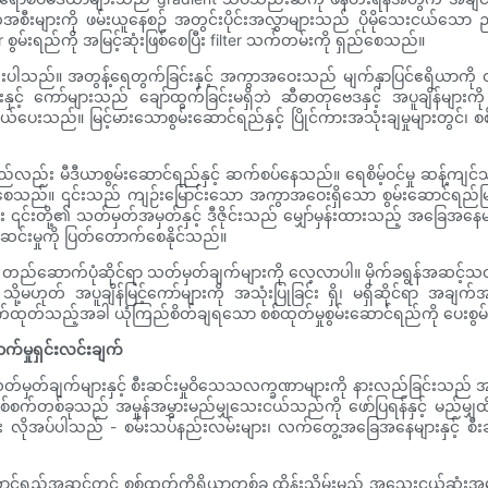
ီးများကို ဖမ်းယူနေစဉ် အတွင်းပိုင်းအလွှာများသည် ပိုမိုသေးငယ်သော ည
er စွမ်းရည်ကို အမြင့်ဆုံးဖြစ်စေပြီး filter သက်တမ်းကို ရှည်စေသည်။
ပါသည်။ အတွန့်ရေတွက်ခြင်းနှင့် အကွာအဝေးသည် မျက်နှာပြင်ဧရိယာကို တိ
့် ကော်များသည် ချော်ထွက်ခြင်းမရှိဘဲ ဆီဓာတုဗေဒနှင့် အပူချိန်များကို ခ
ယ်ပေးသည်။ မြင့်မားသောစွမ်းဆောင်ရည်နှင့် ပြိုင်ကားအသုံးချမှုများတွင်၊
းသည်လည်း မီဒီယာစွမ်းဆောင်ရည်နှင့် ဆက်စပ်နေသည်။ ရေစိမ့်ဝင်မှု ဆန့်ကျင်သည့
င်းရရှိစေသည်။ ၎င်းသည် ကျဉ်းမြောင်းသော အကွာအဝေးရှိသော စွမ်းဆောင်ရည
 ၎င်းတို့၏ သတ်မှတ်အမှတ်နှင့် ဒီဇိုင်းသည် မျှော်မှန်းထားသည့် အခြေအနေ
စီးဆင်းမှုကို ပြတ်တောက်စေနိုင်သည်။
့် တည်ဆောက်ပုံဆိုင်ရာ သတ်မှတ်ချက်များကို လေ့လာပါ။ မိုက်ခရွန်အဆင့်သတ်
ို့မဟုတ် အပူချိန်မြင့်ကော်များကို အသုံးပြုခြင်း ရှိ၊ မရှိဆိုင်ရာ အချက
ိုက်ထုတ်သည့်အခါ ယုံကြည်စိတ်ချရသော စစ်ထုတ်မှုစွမ်းဆောင်ရည်ကို ပေးစွ
ာက်မှုရှင်းလင်းချက်
သတ်မှတ်ချက်များနှင့် စီးဆင်းမှုဝိသေသလက္ခဏာများကို နားလည်ခြင်းသည် အရေး
စ်စက်တစ်ခုသည် အမှုန်အမွှားမည်မျှသေးငယ်သည်ကို ဖော်ပြရန်နှင့် မည်မျှ
လိုအပ်ပါသည် - စမ်းသပ်နည်းလမ်းများ၊ လက်တွေ့အခြေအနေများနှင့် စီးဆင်
င်ရည်အဆင့်တွင် စစ်ထုတ်ကိရိယာတစ်ခု ထိန်းသိမ်းမည့် အသေးငယ်ဆုံးအမှု