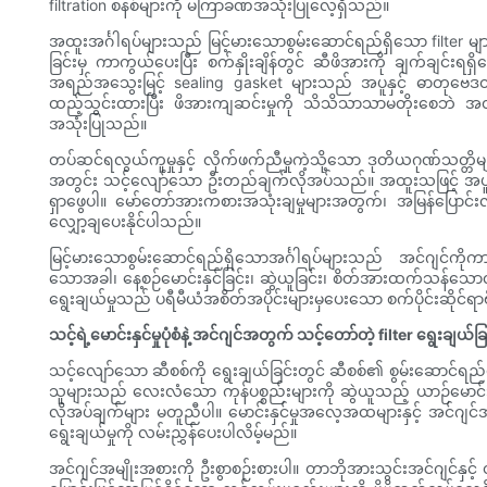
filtration စနစ်များကို မကြာခဏအသုံးပြုလေ့ရှိသည်။
အထူးအင်္ဂါရပ်များသည် မြင့်မားသောစွမ်းဆောင်ရည်ရှိသော filter
ခြင်းမှ ကာကွယ်ပေးပြီး စက်နှိုးချိန်တွင် ဆီဖိအားကို ချက်
အရည်အသွေးမြင့် sealing gasket များသည် အပူနှင့် ဓာတုဗေဒထိတွေ
ထည့်သွင်းထားပြီး ဖိအားကျဆင်းမှုကို သိသိသာသာမတိုးစေဘဲ အဏုကြည့
အသုံးပြုသည်။
တပ်ဆင်ရလွယ်ကူမှုနှင့် လိုက်ဖက်ညီမှုကဲ့သို့သော ဒုတိယဂုဏ်သတ္တိ
အတွင်း သင့်လျော်သော ဦးတည်ချက်လိုအပ်သည်။ အထူးသဖြင့် အပူပေးစက်ဝန
ရှာဖွေပါ။ မော်တော်အားကစားအသုံးချမှုများအတွက်၊ အမြန်ပြောင်းလဲ
လျှော့ချပေးနိုင်ပါသည်။
မြင့်မားသောစွမ်းဆောင်ရည်ရှိသောအင်္ဂါရပ်များသည် အင်ဂျင်ကိုကာ
သောအခါ၊ နေ့စဉ်မောင်းနှင်ခြင်း၊ ဆွဲယူခြင်း၊ စိတ်အားထက်သန်သောလမ်းအသ
ရွေးချယ်မှုသည် ပရီမီယံအစိတ်အပိုင်းများမှပေးသော စက်ပိုင်းဆိုင်ရာဗိ
သင့်ရဲ့မောင်းနှင်မှုပုံစံနဲ့ အင်ဂျင်အတွက် သင့်တော်တဲ့ filter ရွေးချယ်ခြ
သင့်လျော်သော ဆီစစ်ကို ရွေးချယ်ခြင်းတွင် ဆီစစ်၏ စွမ်းဆောင်ရည်မ
သူများသည် လေးလံသော ကုန်ပစ္စည်းများကို ဆွဲယူသည့် ယာဉ်မောင်းမျာ
လိုအပ်ချက်များ မတူညီပါ။ မောင်းနှင်မှုအလေ့အထများနှင့် အင်ဂျင်အမ
ရွေးချယ်မှုကို လမ်းညွှန်ပေးပါလိမ့်မည်။
အင်ဂျင်အမျိုးအစားကို ဦးစွာစဉ်းစားပါ။ တာဘိုအားသွင်းအင်ဂျင်နှင့် တ