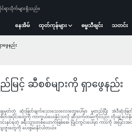
ုင်ရာသိုက်များရှိသည်။
နေအိမ်
ထုတ်ကုန်များ
ဓမ္မသီချင်း
သတင်း
ှာဖွေနည်း
မြင့် ဆီစစ်များကို ရှာဖွေနည်း
်ချမှတ်တဲ့ ဆုံးဖြတ်ချက်သေးသေးလေးတွေပေါ်မှာ မူတည်ပြီး အဲဒီဆုံးဖြ
တ်အပိုင်းတွေကို ကာကွယ်ပေးနိုင်သလို ဆီသက်တမ်းကိုလည်း တိုးချဲ့ပေးနိုင
်းနှင်ရတဲ့ ခရီးသွားတစ်ယောက်ဖြစ်စေ၊ ပြိုင်ကွင်းပေါ်မှာ ကားကို အပြင်းအထ
ဇူးတွေကို ပေးစွမ်းနိုင်ပါတယ်။