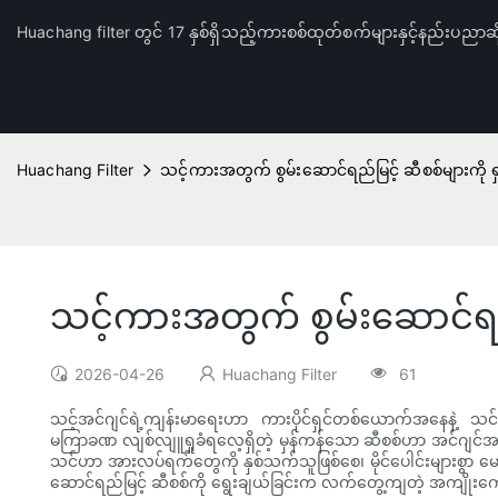
Huachang filter တွင် 17 နှစ်ရှိသည့်ကားစစ်ထုတ်စက်များနှင့်နည်းပညာဆိ
Huachang Filter
သင့်ကားအတွက် စွမ်းဆောင်ရည်မြင့် ဆီစစ်များကို ရ
သင့်ကားအတွက် စွမ်းဆောင်ရည်
2026-04-26
Huachang Filter
61
သင့်အင်ဂျင်ရဲ့ကျန်းမာရေးဟာ ကားပိုင်ရှင်တစ်ယောက်အနေနဲ့ သင
မကြာခဏ လျစ်လျူရှုခံရလေ့ရှိတဲ့ မှန်ကန်သော ဆီစစ်ဟာ အင်ဂျင်အစိ
သင်ဟာ အားလပ်ရက်တွေကို နှစ်သက်သူဖြစ်စေ၊ မိုင်ပေါင်းများစွာ မောင
ဆောင်ရည်မြင့် ဆီစစ်ကို ရွေးချယ်ခြင်းက လက်တွေ့ကျတဲ့ အကျိုးကျေး