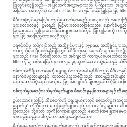
ပြုလုပ်လေ့ရှိသည်—အပြင်ဘက်အလွှာများသည် ပိုကြီးသော အပျက်အစ
အပြင်ဘက်အလွှာကို sacrificial buffer အဖြစ် အသုံးပြုခြင်းဖြင့် filt
မီဒီယာဖွဲ့စည်းမှုအပြင်၊ တည်ဆောက်မှုအရည်အသွေးသည် အရေးကြီး
များလေလေနှင့် စွမ်းရည် မြင့်မားလေလေဖြစ်သည်။ နောက်ခံပစ္စည်းနှင
မြင့်မားသော ကွဲပြားသောဖိအားများအောက်တွင် ပြိုကျခြင်းကို ကာကွ
များဖြင့် အားဖြည့်ထားလေ့ရှိသည်။
ရေစိမ့်ဝင်မှု ဆန့်ကျင်သည့် အဆို့ရှင်များနှင့် bypass အဆို့ရှင်မျာ
ကာကွယ်ပေးပြီး စက်နှိုးချိန်တွင် ဆီဖိအားနှင့် ချောဆီ ချက်ချ
များသည် filter ပိတ်ဆို့သွားပါက အင်ဂျင်ကို ကာကွယ်ပေးသော်လည်း
filter ကို ပျက်စီးစေပြီး နောက်ကျမှ ပွင့်သွားသော အဆို့ရှင်သည် ဆီ
စစ်ထုတ်ကိရိယာတစ်ခုကို ရွေးချယ်သည့်အခါ ရရှိနိုင်သည့် မီဒီယာနှင
နောက်ခံပစ္စည်းများနှင့် ထုတ်လုပ်သူတစ်ဦးသည် အားဖြည့်အဖုံးများ သ
တည်ဆောက်ပုံသည် အထူးသဖြင့် အင်ဂျင်ကို ပျမ်းမျှထက် ပိုမိုအားစ
စစ်ထုတ်မှုအဆင့်သတ်မှတ်ချက်များ၊ စီးဆင်းမှုနှုန်းထားများနှင့် ထိရေ
စွမ်းဆောင်ရည်မြင့် ဆီစစ်စက်ကို ရွေးချယ်ရာတွင် စစ်ထုတ်မှုအဆင့်
ရောက်မှု” ကဲ့သို့သော ဖော်ပြချက်များသည် ထုတ်လုပ်သူများက ဆီစ
ဖြစ်သည်။ သို့သော် ထိုကိန်းဂဏန်းများသည် နောက်ခံအခြေအနေများ 
နားလည်သည့်အခါတွင်သာ အဓိပ္ပာယ်ရှိပါသည်။
မိုက်ခရွန်အဆင့်သတ်မှတ်ချက်များသည် သတ်မှတ်ထားသော စွမ်းဆော