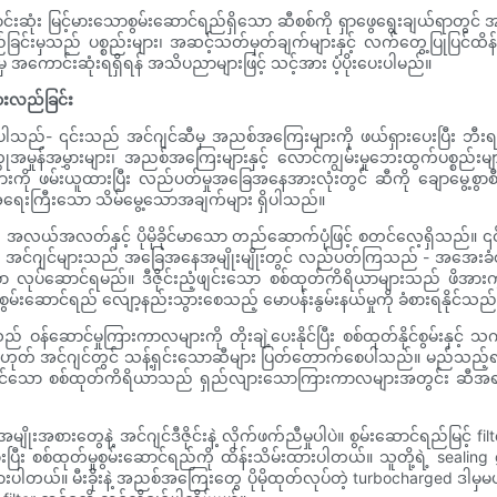
းဆုံး မြင့်မားသောစွမ်းဆောင်ရည်ရှိသော ဆီစစ်ကို ရှာဖွေရွေးချယ်ရာတွ
်းမှသည် ပစ္စည်းများ၊ အဆင့်သတ်မှတ်ချက်များနှင့် လက်တွေ့ပြုပြင်ထိန်းသ
မှ အကောင်းဆုံးရရှိရန် အသိပညာများဖြင့် သင့်အား ပံ့ပိုးပေးပါမည်။
ားလည်ခြင်း
ပါသည်- ၎င်းသည် အင်ဂျင်ဆီမှ အညစ်အကြေးများကို ဖယ်ရှားပေးပြီး ဘီးရင်၊ 
်အမွှားများ၊ အညစ်အကြေးများနှင့် လောင်ကျွမ်းမှုဘေးထွက်ပစ္စည်းများကို စ
ယူထားပြီး လည်ပတ်မှုအခြေအနေအားလုံးတွင် ဆီကို ချောမွေ့စွာစီးဆင်းစေပ
ာ အရေးကြီးသော သိမ်မွေ့သောအချက်များ ရှိပါသည်။
လယ်အလတ်နှင့် ပိုမိုခိုင်မာသော တည်ဆောက်ပုံဖြင့် စတင်လေ့ရှိသည်။ ၎င်း
သည်။ အင်ဂျင်များသည် အခြေအနေအမျိုးမျိုးတွင် လည်ပတ်ကြသည် - အအေးခံစက်နှိုးခ
 လုပ်ဆောင်ရမည်။ ဒီဇိုင်းညံ့ဖျင်းသော စစ်ထုတ်ကိရိယာများသည် ဖိအားကွာခ
စွမ်းဆောင်ရည် လျော့နည်းသွားစေသည့် မောပန်းနွမ်းနယ်မှုကို ခံစားရနိုင်သည်
ဝန်ဆောင်မှုကြားကာလများကို တိုးချဲ့ပေးနိုင်ပြီး စစ်ထုတ်နိုင်စွမ်းနှင့် 
ို့မဟုတ် အင်ဂျင်တွင် သန့်ရှင်းသောဆီများ ပြတ်တောက်စေပါသည်။ မည်သည့်
ထားနိုင်သော စစ်ထုတ်ကိရိယာသည် ရှည်လျားသောကြားကာလများအတွင်း ဆီအရည်အသ
တွေနဲ့ အင်ဂျင်ဒီဇိုင်းနဲ့ လိုက်ဖက်ညီမှုပါပဲ။ စွမ်းဆောင်ရည်မြင့် filter 
ထားပြီး စစ်ထုတ်မှုစွမ်းဆောင်ရည်ကို ထိန်းသိမ်းထားပါတယ်။ သူတို့ရဲ့ sealin
ုင်းထုတ်ထားပါတယ်။ မီးခိုးနဲ့ အညစ်အကြေးတွေ ပိုမိုထုတ်လုပ်တဲ့ turbochar