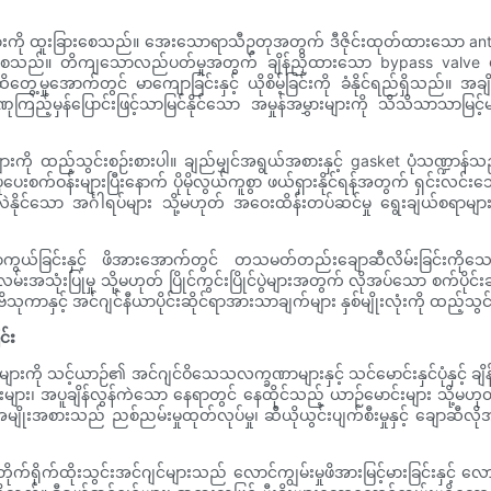
 များကို ထူးခြားစေသည်။ အေးသောရာသီဥတုအတွက် ဒီဇိုင်းထုတ်ထားသော anti-
ချင်းရရှိစေသည်။ တိကျသောလည်ပတ်မှုအတွက် ချိန်ညှိထားသော bypass va
့မှုအောက်တွင် မာကျောခြင်းနှင့် ယိုစိမ့်ခြင်းကို ခံနိုင်ရည်ရှိသည်။ အ
်မှန်ပြောင်းဖြင့်သာမြင်နိုင်သော အမှုန်အမွှားများကို သိသိသာသာမြင့်မာ
များကို ထည့်သွင်းစဉ်းစားပါ။ ချည်မျှင်အရွယ်အစားနှင့် gasket ပုံသဏ္ဍာ
်းများပြီးနောက် ပိုမိုလွယ်ကူစွာ ဖယ်ရှားနိုင်ရန်အတွက် ရှင်းလင်းသော to
နိုင်သော အင်္ဂါရပ်များ သို့မဟုတ် အဝေးထိန်းတပ်ဆင်မှု ရွေးချယ်စရာများ
ကွယ်ခြင်းနှင့် ဖိအားအောက်တွင် တသမတ်တည်းချောဆီလိမ်းခြင်းကိုသေချာစေခ
ုံးပြုမှု သို့မဟုတ် ပြိုင်ကွင်းပြိုင်ပွဲများအတွက် လိုအပ်သော စက်ပိုင်းဆို
သုကာနှင့် အင်ဂျင်နီယာပိုင်းဆိုင်ရာအားသာချက်များ နှစ်မျိုးလုံးကို ထည့်သွင
င်း
ျားကို သင့်ယာဉ်၏ အင်ဂျင်ဝိသေသလက္ခဏာများနှင့် သင်မောင်းနှင်ပုံနှင့် ချ
း၊ အပူချိန်လွန်ကဲသော နေရာတွင် နေထိုင်သည့် ယာဉ်မောင်းများ သို့မဟုတ် လမ
ျိုးအစားသည် ညစ်ညမ်းမှုထုတ်လုပ်မှု၊ ဆီယိုယွင်းပျက်စီးမှုနှင့် ချောဆီလို
ိုက်ရိုက်ထိုးသွင်းအင်ဂျင်များသည် လောင်ကျွမ်းမှုဖိအားမြင့်မားခြင်းနှင့် လေ