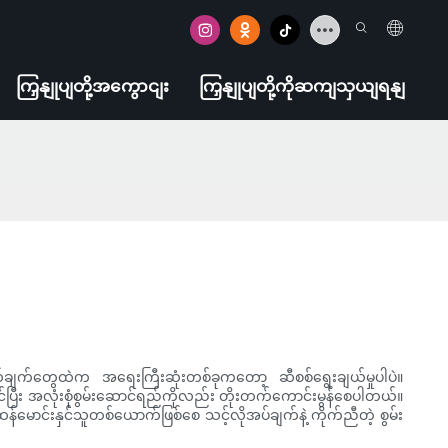
ကြှနျုပျတို့အကွောငျး
ကြှနျုပျတို့ကိုဆကျသှယျရနျ
တ်ချက်တွေထဲက အရေးကြီးဆုံးတစ်ခုကတော့ ဆီစစ်ရွေးချယ်မှုပါပဲ။
်ပြီး အလုံးစုံစွမ်းဆောင်ရည်ကိုလည်း တိုးတက်ကောင်းမွန်စေပါတယ်။
န်မောင်းနှင်သူတစ်ယောက်ဖြစ်စေ သင့်လိုအပ်ချက်နဲ့ ကိုက်ညီတဲ့ စွမ်း