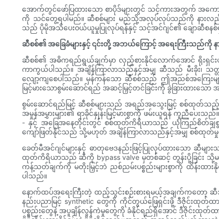
အောက်တွင်ဖော်ပြထားသော စာပိုဒ်များတွင် သင့်ကားအတွက် အကောင်
ကို သင်တွေ့ရပါမည်။ ဆီစစ်များ မည်သို့အလုပ်လုပ်သည်ကို နားလည်ခြင
သည် ပိုမိုအသိပေးဝယ်ယူမှုပြုလုပ်ရန်နှင့် သင့်အင်ဂျင်၏ ချောဆီစနစ်
ဆီစစ်၏ အခြေခံများနှင့် ၎င်းတို့ အဘယ်ကြောင့် အရေးကြီးသည်ကို န
ဆီစစ်၏ အဓိကရည်ရွယ်ချက်မှာ လှည့်စားနိုင်လောက်အောင် ရိုးရှင်း
ကာကွယ်ပါသည်။ အချိန်ကြာလာသည်နှင့်အမျှ ဆီသည် မီးခိုး၊ သတ္တုအမှုန
လျော့ကျစေပါသည်။ မှန်ကန်သော ဆီစစ်သည် ဤအညစ်အကြေးများကို ဖမ်း
မြင့်မားသောစွမ်းဆောင်ရည် အဆင့်မြှင့်တင်ခြင်းကို ခွဲခြားထားသေ
စွမ်းဆောင်ရည်မြင့် ဆီစစ်များသည် အရည်အသွေးမြင့် စစ်ထုတ်သည့် အ
အမှုန်အမွှားများ၏ ရာခိုင်နှုန်းမြင့်မားစွာကို ဖမ်းယူရန် ကူညီပေး
- နှင့် အခြေအနေတိုင်းတွင် စစ်ထုတ်ကိရိယာသည် ယုံကြည်စိတ်ချစွာ
ကျော်ဖြတ်နိုင်သည် သို့မဟုတ် အချိန်ကြာလာသည်နှင့်အမျှ စစ်ထုတ်မှု
ခေတ်မီအင်ဂျင်များနှင့် ဓာတုဗေဒနည်းဖြင့်ပြုလုပ်ထားသော ဆီများသည် 
ထုတ်ကိရိယာသည် ဆီကို bypass valve မှတစ်ဆင့် တွန်းပို့ခြင်း သ
ကန့်သတ်ချက်ကို မတိုးမြှင့်ဘဲ ညစ်ညမ်းပစ္စည်းများစွာကို ထိန်း
ပါသည်။
နောက်ထပ်အရေးကြီးတဲ့ ထည့်သွင်းစဉ်းစားရမယ့်အချက်ကတော့ ဆီအမျိုးအစား
နည်းပညာမြင့် synthetic တွေကို ကိုင်တွယ်ဖြေရှင်းဖို့ ဒီဇိုင်းထုတ်
ပစ္စည်းတွေနဲ့ အပူချိန်လွန်ကဲမှုတွေကို ခံနိုင်ရည်ရှိအောင် ဒီဇိ