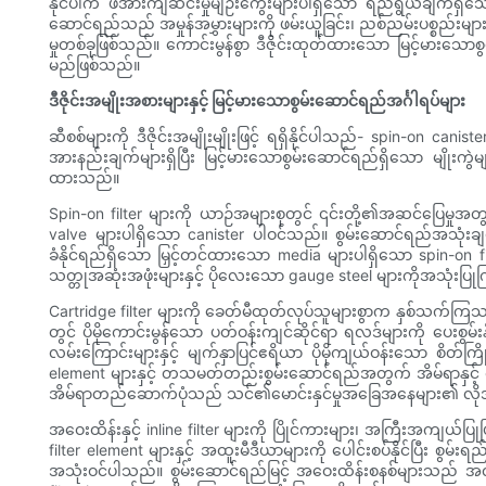
နိုင်ပါက ဖိအားကျဆင်းမှုမျဉ်းကွေးများပါရှိသော ရည်ရွယ်ချက်ရှိသေ
ဆောင်ရည်သည် အမှုန်အမွှားများကို ဖမ်းယူခြင်း၊ ညစ်ညမ်းပစ္စည်းမျာ
မှုတစ်ခုဖြစ်သည်။ ကောင်းမွန်စွာ ဒီဇိုင်းထုတ်ထားသော မြင့်မားသော
မည်ဖြစ်သည်။
ဒီဇိုင်းအမျိုးအစားများနှင့် မြင့်မားသောစွမ်းဆောင်ရည်အင်္ဂါရပ်များ
ဆီစစ်များကို ဒီဇိုင်းအမျိုးမျိုးဖြင့် ရရှိနိုင်ပါသည်- spin-on can
အားနည်းချက်များရှိပြီး မြင့်မားသောစွမ်းဆောင်ရည်ရှိသော မျိုးကွဲမ
ထားသည်။
Spin-on filter များကို ယာဉ်အများစုတွင် ၎င်းတို့၏အဆင်ပြေမှု
valve များပါရှိသော canister ပါဝင်သည်။ စွမ်းဆောင်ရည်အသုံးချမှုမ
ခံနိုင်ရည်ရှိသော မြှင့်တင်ထားသော media များပါရှိသော spin-on f
သတ္တုအဆုံးအဖုံးများနှင့် ပိုလေးသော gauge steel များကိုအသုံးပ
Cartridge filter များကို ခေတ်မီထုတ်လုပ်သူများစွာက နှစ်သက်ကြသ
တွင် ပိုမိုကောင်းမွန်သော ပတ်ဝန်းကျင်ဆိုင်ရာ ရလဒ်များကို ပေးစွမ
လမ်းကြောင်းများနှင့် မျက်နှာပြင်ဧရိယာ ပိုမိုကျယ်ဝန်းသော စိတ်က
element များနှင့် တသမတ်တည်းစွမ်းဆောင်ရည်အတွက် အိမ်ရာနှင့် က
အိမ်ရာတည်ဆောက်ပုံသည် သင်၏မောင်းနှင်မှုအခြေအနေများ၏ လိုအပ်
အဝေးထိန်းနှင့် inline filter များကို ပြိုင်ကားများ၊ အကြီးအကျယ
filter element များနှင့် အထူးမီဒီယာများကို ပေါင်းစပ်နိုင်ပြီး 
အသုံးဝင်ပါသည်။ စွမ်းဆောင်ရည်မြင့် အဝေးထိန်းစနစ်များသည် အလွန်