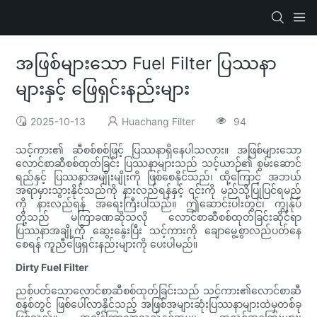
အဖြစ်များသော Fuel Filter ပြဿနာ
များနှင့် ဖြေရှင်းနည်းများ
2025-10-13
Huachang Filter
94
သင့်ကား၏ ဆီစစ်စစ်ဖြင့် ပြဿနာရှိနေပါသလား။ အဖြစ်များသော
လောင်စာဆီစစ်ထုတ်ခြင်း ပြဿနာများသည် သင့်ယာဉ်၏ စွမ်းဆောင်
ရည်နှင့် ပြဿနာအမျိုးမျိုးကို ဖြစ်စေနိုင်သည်၊ ထို့ကြောင့် အဘယ်
အရာမှားသွားနိုင်သည်ကို နားလည်ရန်နှင့် ၎င်းကို မည်သို့ပြုပြင်ရမည်
ကို နားလည်ရန် အရေးကြီးပါသည်။ ဤဆောင်းပါးတွင်၊ ကျွန်ုပ်
တို့သည် မကြာခဏဆိုသလို လောင်စာဆီစစ်ထုတ်ခြင်းဆိုင်ရာ
ပြဿနာအချို့ကို ဆွေးနွေးပြီး သင့်ကားကို ချောမွေ့စွာလည်ပတ်နေ
စေရန် ကူညီဖြေရှင်းနည်းများကို ပေးပါမည်။
Dirty Fuel Filter
ညစ်ပတ်သောလောင်စာဆီစစ်ထုတ်ခြင်းသည် သင့်ကား၏လောင်စာဆီ
စနစ်တွင် ဖြစ်ပေါ်လာနိုင်သည့် အဖြစ်အများဆုံးပြဿနာများထဲမှတစ်ခု