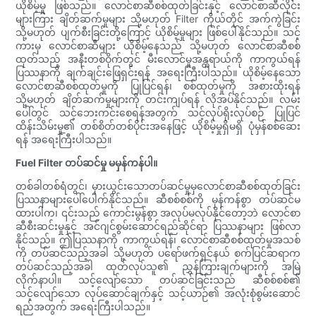
ယိုစိမ့်မှု ဖြစ်သည်။ လောင်စာဆီစစ်ထုတ်ခြင်းနှင့် လောင်စာဆီလိုင်း
များကြား ချိတ်ဆက်မှုများ သို့မဟုတ် Filter ကိုယ်တိုင် အက်ကွဲခြင်း
သို့မဟုတ် ပျက်စီးခြင်းတို့ကြောင့် ယိုစိမ့်မှုများ ဖြစ်ပေါ်နိုင်သည်။ သင့်
ကားမှ လောင်စာဆီများ ယိုစိမ့်နေသည် သို့မဟုတ် လောင်စာဆီစစ်
ထုတ်သည့် အနီးတစ်ဝိုက်တွင် မီးလောင်မှုအန္တရာယ်ကို ကာကွယ်ရန်
ပြဿနာကို ချက်ချင်းဖြေရှင်းရန် အရေးကြီးပါသည်။ ယိုစိမ့်နေသော
လောင်စာဆီစစ်ထုတ်မှုကို ပြုပြင်ရန်၊ စစ်ထုတ်မှုကို အစားထိုးရန်
သို့မဟုတ် ချိတ်ဆက်မှုများကို တင်းကျပ်ရန် လိုအပ်နိုင်သည်။ လမ်း
ပေါ်တွင် သင့်ဘေးကင်းစေရန်အတွက် သင့်လုပ်ရိုးလုပ်စဉ် ပြုပြင်
ထိန်းသိမ်းမှု၏ တစ်စိတ်တစ်ပိုင်းအနေဖြင့် ယိုစိမ့်မှုရှိမရှိ ပုံမှန်စစ်ဆေး
ရန် အရေးကြီးပါသည်။
Fuel Filter တပ်ဆင်မှု မမှန်ကန်ပါ။
တစ်ခါတစ်ရံတွင်၊ မှားယွင်းသောတပ်ဆင်မှုမှလောင်စာဆီစစ်ထုတ်ခြင်း
ပြဿနာများပေါ်ပေါက်နိုင်သည်။ ဆီစစ်စစ်ကို မှန်ကန်စွာ တပ်ဆင်မ
ထားပါက၊ ၎င်းသည် ကောင်းမွန်စွာ အလုပ်မလုပ်နိုင်တော့ဘဲ လောင်စာ
ဆီစီးဆင်းမှုနှင့် အင်ဂျင်စွမ်းဆောင်ရည်ဆိုင်ရာ ပြဿနာများ ဖြစ်လာ
နိုင်သည်။ ဤပြဿနာကို ကာကွယ်ရန်၊ လောင်စာဆီစစ်ထုတ်မှုအသစ်
ကို တပ်ဆင်သည့်အခါ သို့မဟုတ် ပရော်ဖက်ရှင်နယ် စက်ပြင်ဆရာက
တပ်ဆင်သည့်အခါ ထုတ်လုပ်သူ၏ ညွှန်ကြားချက်များကို အမြဲ
လိုက်နာပါ။ သင့်လျော်သော တပ်ဆင်ခြင်းသည် ဆီစစ်စစ်၏
သင့်လျော်သော လုပ်ဆောင်ချက်နှင့် သင့်ယာဉ်၏ အလုံးစုံစွမ်းဆောင်
ရည်အတွက် အရေးကြီးပါသည်။