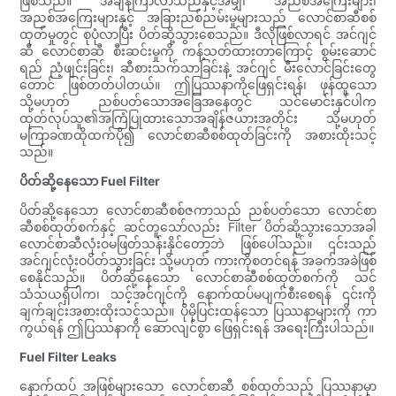
ဖြစ်သည်။ အချိန်ကြာလာသည်နှင့်အမျှ၊ အညစ်အကြေးများ၊
အညစ်အကြေးများနှင့် အခြားညစ်ညမ်းမှုများသည် လောင်စာဆီစစ်
ထုတ်မှုတွင် စုပုံလာပြီး ပိတ်ဆို့သွားစေသည်။ ဒီလိုဖြစ်လာရင် အင်ဂျင်
ဆီ လောင်စာဆီ စီးဆင်းမှုကို ကန့်သတ်ထားတာကြောင့် စွမ်းဆောင်
ရည် ညံ့ဖျင်းခြင်း၊ ဆီစားသက်သာခြင်းနဲ့ အင်ဂျင် မီးလောင်ခြင်းတွေ
တောင် ဖြစ်တတ်ပါတယ်။ ဤပြဿနာကိုဖြေရှင်းရန်၊ ဖုန်ထူသော
သို့မဟုတ် ညစ်ပတ်သောအခြေအနေတွင် သင်မောင်းနှင်ပါက
ထုတ်လုပ်သူ၏အကြံပြုထားသောအချိန်ဇယားအတိုင်း သို့မဟုတ်
မကြာခဏထိုထက်ပို၍ လောင်စာဆီစစ်ထုတ်ခြင်းကို အစားထိုးသင့်
သည်။
ပိတ်ဆို့နေသော Fuel Filter
ပိတ်ဆို့နေသော လောင်စာဆီစစ်ဇကာသည် ညစ်ပတ်သော လောင်စာ
ဆီစစ်ထုတ်စက်နှင့် ဆင်တူသော်လည်း Filter ပိတ်ဆို့သွားသောအခါ
လောင်စာဆီလုံးဝမဖြတ်သန်းနိုင်တော့ဘဲ ဖြစ်ပေါ်သည်။ ၎င်းသည်
အင်ဂျင်လုံးဝပိတ်သွားခြင်း သို့မဟုတ် ကားကိုစတင်ရန် အခက်အခဲဖြစ်
စေနိုင်သည်။ ပိတ်ဆို့နေသော လောင်စာဆီစစ်ထုတ်စက်ကို သင်
သံသယရှိပါက၊ သင့်အင်ဂျင်ကို နောက်ထပ်မပျက်စီးစေရန် ၎င်းကို
ချက်ချင်းအစားထိုးသင့်သည်။ ပိုမိုပြင်းထန်သော ပြဿနာများကို ကာ
ကွယ်ရန် ဤပြဿနာကို ဆောလျင်စွာ ဖြေရှင်းရန် အရေးကြီးပါသည်။
Fuel Filter Leaks
နောက်ထပ် အဖြစ်များသော လောင်စာဆီ စစ်ထုတ်သည့် ပြဿနာမှာ