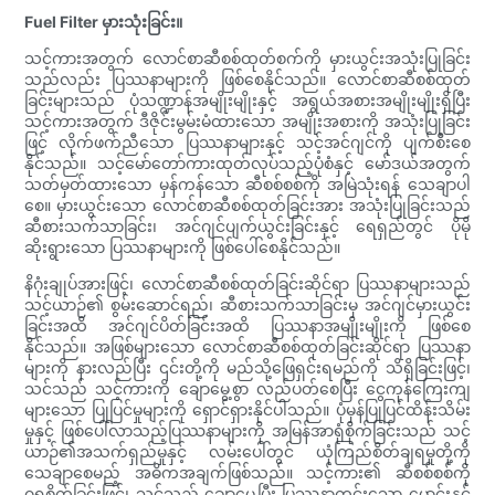
Fuel Filter မှားသုံးခြင်း။
သင့်ကားအတွက် လောင်စာဆီစစ်ထုတ်စက်ကို မှားယွင်းအသုံးပြုခြင်း
သည်လည်း ပြဿနာများကို ဖြစ်စေနိုင်သည်။ လောင်စာဆီစစ်ထုတ်
ခြင်းများသည် ပုံသဏ္ဍာန်အမျိုးမျိုးနှင့် အရွယ်အစားအမျိုးမျိုးရှိပြီး
သင့်ကားအတွက် ဒီဇိုင်းမွမ်းမံထားသော အမျိုးအစားကို အသုံးပြုခြင်း
ဖြင့် လိုက်ဖက်ညီသော ပြဿနာများနှင့် သင့်အင်ဂျင်ကို ပျက်စီးစေ
နိုင်သည်။ သင့်မော်တော်ကားထုတ်လုပ်သည့်ပုံစံနှင့် မော်ဒယ်အတွက်
သတ်မှတ်ထားသော မှန်ကန်သော ဆီစစ်စစ်ကို အမြဲသုံးရန် သေချာပါ
စေ။ မှားယွင်းသော လောင်စာဆီစစ်ထုတ်ခြင်းအား အသုံးပြုခြင်းသည်
ဆီစားသက်သာခြင်း၊ အင်ဂျင်ပျက်ယွင်းခြင်းနှင့် ရေရှည်တွင် ပိုမို
ဆိုးရွားသော ပြဿနာများကို ဖြစ်ပေါ်စေနိုင်သည်။
နိဂုံးချုပ်အားဖြင့်၊ လောင်စာဆီစစ်ထုတ်ခြင်းဆိုင်ရာ ပြဿနာများသည်
သင့်ယာဉ်၏ စွမ်းဆောင်ရည်၊ ဆီစားသက်သာခြင်းမှ အင်ဂျင်မှားယွင်း
ခြင်းအထိ အင်ဂျင်ပိတ်ခြင်းအထိ ပြဿနာအမျိုးမျိုးကို ဖြစ်စေ
နိုင်သည်။ အဖြစ်များသော လောင်စာဆီစစ်ထုတ်ခြင်းဆိုင်ရာ ပြဿနာ
များကို နားလည်ပြီး ၎င်းတို့ကို မည်သို့ဖြေရှင်းရမည်ကို သိရှိခြင်းဖြင့်၊
သင်သည် သင့်ကားကို ချောမွေ့စွာ လည်ပတ်စေပြီး ငွေကုန်ကြေးကျ
များသော ပြုပြင်မှုများကို ရှောင်ရှားနိုင်ပါသည်။ ပုံမှန်ပြုပြင်ထိန်းသိမ်း
မှုနှင့် ဖြစ်ပေါ်လာသည့်ပြဿနာများကို အမြန်အာရုံစိုက်ခြင်းသည် သင့်
ယာဉ်၏အသက်ရှည်မှုနှင့် လမ်းပေါ်တွင် ယုံကြည်စိတ်ချရမှုတို့ကို
သေချာစေမည့် အဓိကအချက်ဖြစ်သည်။ သင့်ကား၏ ဆီစစ်စစ်ကို
ဂရုစိုက်ခြင်းဖြင့်၊ သင်သည် ချောမွေ့ပြီး ပြဿနာကင်းသော မောင်းနှင်