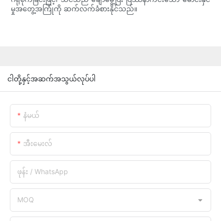
မှုအတွေ့အကြုံကို ဆက်လက်ခံစားနိုင်သည်။
ငါတို့နှင့်အဆက်အသွယ်လုပ်ပါ
နံမယ်
အီးမေးလ်
ဖုန်း / WhatsApp
MOQ