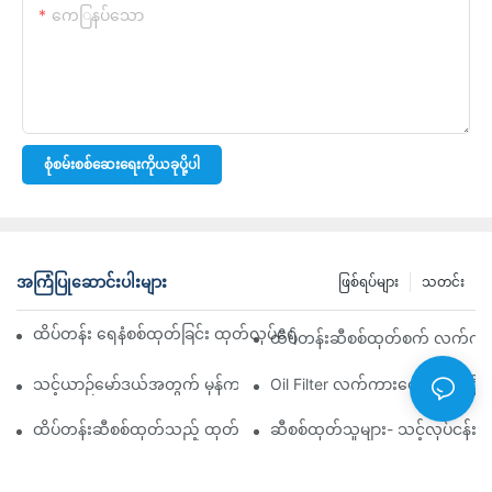
ကေြနပ်သော
စုံစမ်းစစ်ဆေးရေးကိုယခုပို့ပါ
အကြံပြုဆောင်းပါးများ
ဖြစ်ရပ်များ
သတင်း
ထိပ်တန်း ရေနံစစ်ထုတ်ခြင်း ထုတ်လုပ်ရေးကုမ္ပဏီများ- ပြည့်စုံသော ခြုံင
ထိပ်တန်းဆီစစ်ထုတ်စက် လက်ကားဖ
သင့်ယာဉ်မော်ဒယ်အတွက် မှန်ကန်သော ဆီစစ်ထုတ်စက်ကို ရွေးချယ်ခြင်း
Oil Filter လက်ကားစျေးကွက်ကို လမ
ထိပ်တန်းဆီစစ်ထုတ်သည့် ထုတ်လုပ်သူများနှင့် ၎င်းတို့၏ ဆန်းသစ်တီ
ဆီစစ်ထုတ်သူများ- သင့်လုပ်ငန်း