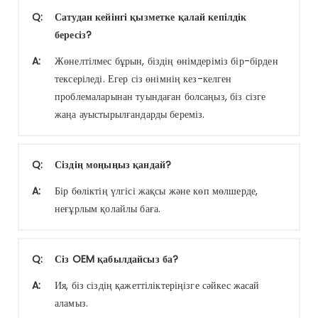
Q:
Сатудан кейінгі қызметке қалай кепілдік
бересіз?
A:
Жөнелтілмес бұрын, біздің өнімдеріміз бір-бірден
тексеріледі. Егер сіз өнімнің кез-келген
проблемаларынан туындаған болсаңыз, біз сізге
жаңа ауыстырылғандарды береміз.
Q:
Сіздің моңыңыз қандай?
A:
Бір бөліктің үлгісі жақсы және көп мөлшерде,
неғұрлым қолайлы баға.
Q:
Сіз OEM қабылдайсыз ба?
A:
Ия, біз сіздің қажеттіліктеріңізге сәйкес жасай
аламыз.