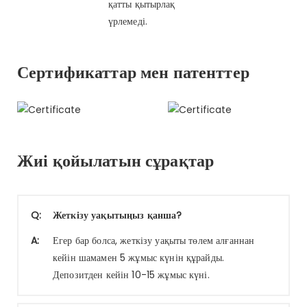
қатты қытырлақ
үрлемеді.
Сертификаттар мен патенттер
Жиі қойылатын сұрақтар
Q:
Жеткізу уақытыңыз қанша?
A:
Егер бар болса, жеткізу уақыты төлем алғаннан
кейін шамамен 5 жұмыс күнін құрайды.
Депозитден кейін 10-15 жұмыс күні.