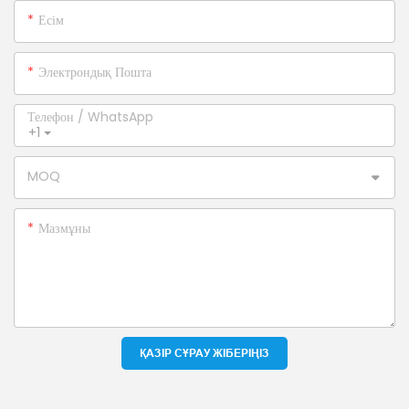
Есім
Электрондық Пошта
Телефон / WhatsApp
+1
MOQ
Мазмұны
ҚАЗІР СҰРАУ ЖІБЕРІҢІЗ