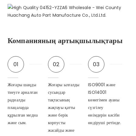
Компанияның артықшылықтары
01
02
03
Жоғары шаңды
Жоғары ылғалды
ISO9001 және
тиеуге арналған
сусындар
ISO14001
радиалды
тақтасының
көмегімен ауаны
плацаларда
жақтауы қатты
сүзгілеу
құрылған медиа
және берік
өнімдерін кәсіби
және сым.
корпусты
өндіруші ретінде.
жасайды және