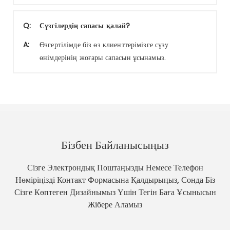
Q:
Сүзгілердің сапасы қалай?
A:
Өзгертілімде біз өз клиенттерімізге сүзу
өнімдерінің жоғары сапасын ұсынамыз.
Бізбен Байланысыңыз
Сізге Электрондық Поштаңызды Немесе Телефон
Нөміріңізді Контакт Формасына Қалдырыңыз, Сонда Біз
Сізге Көптеген Дизайнымыз Үшін Тегін Баға Ұсынысын
Жібере Аламыз