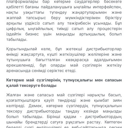
платформалары бар көтерме саудагерлер бәсекеге
қабілетті бағаны пайдаланушыға ыңғайлы интерфейспен,
нақты уақыттағы түгендеу жаңартуларымен және
жаппай тапсырыс беру мүмкіндіктерімен біріктіру
арқылы үздіксіз сатып алу тәжірибесін ұсынады. Бұл
цифрлық ыңғайлылық тиімді сатып алу процестерін
іздейтін бизнес үшін маңызды артықшылық болып
табылады.
Қорытындылай келе, бұл жетекші дистрибьюторлар
өнімді жақсартуға, күшті жеткізушілер желілеріне және
тұтынушыға бағытталған көзқарасқа адалдығымен
ерекшеленеді, бұл оларды май сүзгілерін жеткізу
аренасында сенімді серіктес етеді.
Көтерме май сүзгілерінің түпнұсқалығы мен сапасын
қалай тексеруге болады
Жалған және сапасыз май сүзгілері нарықты басып,
қозғалтқыштарға қауіп төндіреді және қымбат зиян
келтіреді. Демек, көтерме сүзгілердің түпнұсқалығын
тексеру дистрибьюторды таңдау кезінде маңызды
болып табылады. Бірінші қадам - ​​дистрибьютордың
шынайы брендтерді сатуға рұқсатын растау. Көптеген
беделді сүзгі өндірушілері өз веб-сайттарында ресми