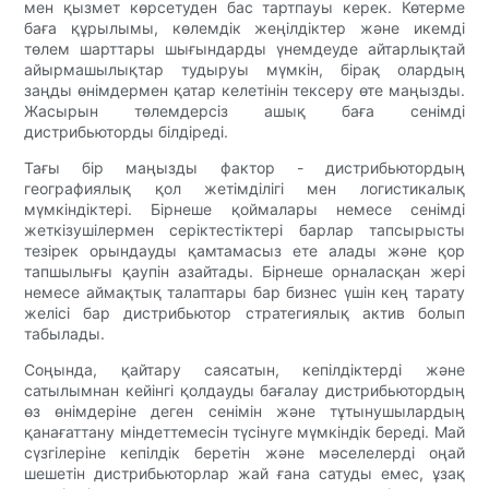
мен қызмет көрсетуден бас тартпауы керек. Көтерме
баға құрылымы, көлемдік жеңілдіктер және икемді
төлем шарттары шығындарды үнемдеуде айтарлықтай
айырмашылықтар тудыруы мүмкін, бірақ олардың
заңды өнімдермен қатар келетінін тексеру өте маңызды.
Жасырын төлемдерсіз ашық баға сенімді
дистрибьюторды білдіреді.
Тағы бір маңызды фактор - дистрибьютордың
географиялық қол жетімділігі мен логистикалық
мүмкіндіктері. Бірнеше қоймалары немесе сенімді
жеткізушілермен серіктестіктері барлар тапсырысты
тезірек орындауды қамтамасыз ете алады және қор
тапшылығы қаупін азайтады. Бірнеше орналасқан жері
немесе аймақтық талаптары бар бизнес үшін кең тарату
желісі бар дистрибьютор стратегиялық актив болып
табылады.
Соңында, қайтару саясатын, кепілдіктерді және
сатылымнан кейінгі қолдауды бағалау дистрибьютордың
өз өнімдеріне деген сенімін және тұтынушылардың
қанағаттану міндеттемесін түсінуге мүмкіндік береді. Май
сүзгілеріне кепілдік беретін және мәселелерді оңай
шешетін дистрибьюторлар жай ғана сатуды емес, ұзақ