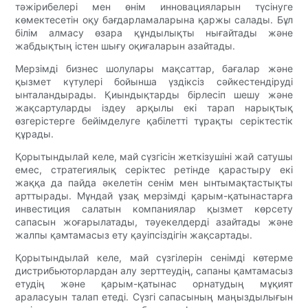
тәжірибелері мен өнім инновацияларын түсінуге
көмектесетін оқу бағдарламаларына қаржы салады. Бұл
білім алмасу өзара құндылықты нығайтады және
жабдықтың істен шығу оқиғаларын азайтады.
Мерзімді бизнес шолулары мақсаттар, бағалар және
қызмет күтулері бойынша үздіксіз сәйкестендіруді
ынталандырады. Қиындықтарды бірлесіп шешу және
жақсартуларды іздеу арқылы екі тарап нарықтық
өзгерістерге бейімделуге қабілетті тұрақты серіктестік
құрады.
Қорытындылай келе, май сүзгісін жеткізушіні жай сатушы
емес, стратегиялық серіктес ретінде қарастыру екі
жаққа да пайда әкелетін сенім мен ынтымақтастықты
арттырады. Мұндай ұзақ мерзімді қарым-қатынастарға
инвестиция салатын компаниялар қызмет көрсету
сапасын жоғарылатады, тәуекелдерді азайтады және
жалпы қамтамасыз ету қауіпсіздігін жақсартады.
Қорытындылай келе, май сүзгілерін сенімді көтерме
дистрибьюторлардан алу зерттеудің, сапаны қамтамасыз
етудің және қарым-қатынас орнатудың мұқият
араласуын талап етеді. Сүзгі сапасының маңыздылығын