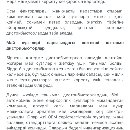
мерзімді қызмет көрсету көзқарасын көрсетеді.
Осы факторларды жан-жақты қарастыра отырып,
компаниялар сапалы май сүзгілерін жеткізіп қана
қоймай, сонымен қатар олардың жеткізу тізбегіне
айтарлықтай құндылық қосатын көтерме
дистрибьюторларды таба алады.
Май сүзгілері нарығындағы жетекші көтерме
дистрибьюторлар
Бірнеше көтерме дистрибьюторлар әлемдік деңгейде
жоғары май сүзгілерін жеткізу үшін танымал болды.
Бірде-бір дистрибьютор кез келген бизнес үлгісіне сәйкес
келмесе де, бұл үздік ойыншылар өнім сапасы, сенімділік
және тұтынушыларға қызмет көрсету үшін саладағы
эталондарды білдіреді.
Дүние жүзінде танымал дистрибьюторлардың бірі -
автомобиль және өнеркәсіптік сүзгілерге маманданған
компания, әртүрлі көлік маркалары мен ауыр
машиналарға арналған май сүзгілерінің кең спектрін
ұсынады. Олар жиі OEM серіктестіктерін жүргізеді және
салалық стандарттарға сәйкес келетін немесе асатын
өнімдерді ұсынады. Олардың беделі инвентаризацияның