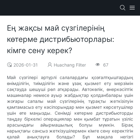
Ең жақсы май сүзгілерінің
көтерме дистрибьюторлары:
кімге сену керек?
2026-01-31
Huachang Filter
67
Май сүзгілері әртүрлі салалардағы қозғалтқыштардың
өнімділігін, тиімділігін және ұзақ қызмет ету мерзімін
сақтауда шешуші рөл атқарады. Автокөлік, өнеркәсіптік
машиналар немесе ауыр жабдықтар қолданбалары үшін
жоғары сапалы май сүзгілерінің тұрақты жеткізілуін
қамтамасыз ету кәсіпорындар мен қызмет көрсетушілер
үшін өте маңызды. Сенімді көтерме дистрибьюторды
таңдау біркелкі операциялар мен қымбат тұратын үзіліс
арасындағы айырмашылық болуы мүмкін. Бірақ
нарықтағы сансыз жеткізушілермен кімге сену керектігін
қалай анықтауға болады? Бұл мақала негізгі