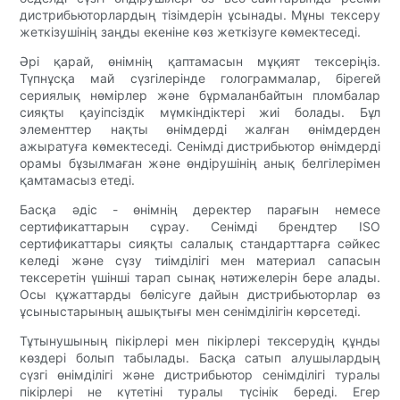
дистрибьюторлардың тізімдерін ұсынады. Мұны тексеру
жеткізушінің заңды екеніне көз жеткізуге көмектеседі.
Әрі қарай, өнімнің қаптамасын мұқият тексеріңіз.
Түпнұсқа май сүзгілерінде голограммалар, бірегей
сериялық нөмірлер және бұрмаланбайтын пломбалар
сияқты қауіпсіздік мүмкіндіктері жиі болады. Бұл
элементтер нақты өнімдерді жалған өнімдерден
ажыратуға көмектеседі. Сенімді дистрибьютор өнімдерді
орамы бұзылмаған және өндірушінің анық белгілерімен
қамтамасыз етеді.
Басқа әдіс - өнімнің деректер парағын немесе
сертификаттарын сұрау. Сенімді брендтер ISO
сертификаттары сияқты салалық стандарттарға сәйкес
келеді және сүзу тиімділігі мен материал сапасын
тексеретін үшінші тарап сынақ нәтижелерін бере алады.
Осы құжаттарды бөлісуге дайын дистрибьюторлар өз
ұсыныстарының ашықтығы мен сенімділігін көрсетеді.
Тұтынушының пікірлері мен пікірлері тексерудің құнды
көздері болып табылады. Басқа сатып алушылардың
сүзгі өнімділігі және дистрибьютор сенімділігі туралы
пікірлері не күтетіні туралы түсінік береді. Егер