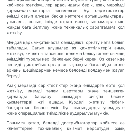
көбінесе жеткізушілер арасындағы берік, ұзақ мерзімді
қарым-қатынастарға негізделген. Бұл серіктестіктер
өнімді сатып алудан басқа көптеген артықшылықтарды
ұсынады, соның ішінде стратегиялық ынтымақтастық,
жақсы баға белгілеу және техникалық сараптамаға қол
жеткізу.
Мұндай қарым-қатынаста сенімділікті орнату негіз болып
табылады. Сатып алушылар өз қажеттіліктерін анық
жеткізуі, күтілетін тапсырыс көлемін бөлісуі және өнімнің
өнімділігі туралы кері байланыс беруі керек. Өз кезегінде
сенімді дистрибьюторлар ашықтықты бағалайды және
арнайы шешімдермен немесе белсенді қолдаумен жауап
береді.
Ұзақ мерзімді серіктестіктер жаңа өнімдерге ерте қол
жеткізу, икемді төлем шарттары және теңшелген
қорларды басқару шешімдері сияқты басым
қызметтерді жиі ашады. Күрделі жеткізу тізбегін
басқаратын бизнес үшін бұл шығындарды үнемдеуге
және операциялық тиімділікке аударылуы мүмкін.
Сонымен қатар, беделді дистрибьюторлар көбінесе өз
клиенттеріне техникалық қызмет көрсетудің озық