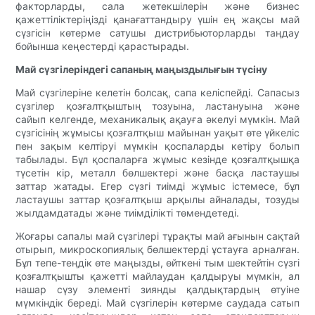
факторларды, сала жетекшілерін және бизнес
қажеттіліктеріңізді қанағаттандыру үшін ең жақсы май
сүзгісін көтерме сатушы дистрибьюторларды таңдау
бойынша кеңестерді қарастырады.
Май сүзгілеріндегі сапаның маңыздылығын түсіну
Май сүзгілеріне келетін болсақ, сапа келіспейді. Сапасыз
сүзгілер қозғалтқыштың тозуына, ластануына және
сайып келгенде, механикалық ақауға әкелуі мүмкін. Май
сүзгісінің жұмысы қозғалтқыш майынан уақыт өте үйкеліс
пен зақым келтіруі мүмкін қоспаларды кетіру болып
табылады. Бұл қоспаларға жұмыс кезінде қозғалтқышқа
түсетін кір, металл бөлшектері және басқа ластаушы
заттар жатады. Егер сүзгі тиімді жұмыс істемесе, бұл
ластаушы заттар қозғалтқыш арқылы айналады, тозуды
жылдамдатады және тиімділікті төмендетеді.
Жоғары сапалы май сүзгілері тұрақты май ағынын сақтай
отырып, микроскопиялық бөлшектерді ұстауға арналған.
Бұл тепе-теңдік өте маңызды, өйткені тым шектейтін сүзгі
қозғалтқышты қажетті майлаудан қалдыруы мүмкін, ал
нашар сүзу элементі зиянды қалдықтардың өтуіне
мүмкіндік береді. Май сүзгілерін көтерме саудада сатып