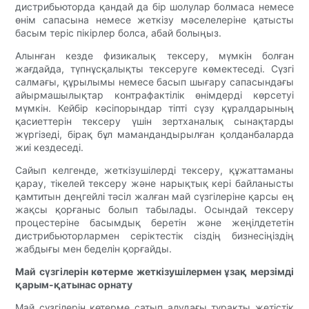
дистрибьюторда қандай да бір шолулар болмаса немесе
өнім сапасына немесе жеткізу мәселелеріне қатысты
басым теріс пікірлер болса, абай болыңыз.
Алынған кезде физикалық тексеру, мүмкін болған
жағдайда, түпнұсқалықты тексеруге көмектеседі. Сүзгі
салмағы, құрылымы немесе басып шығару сапасындағы
айырмашылықтар контрафактілік өнімдерді көрсетуі
мүмкін. Кейбір кәсіпорындар тіпті сүзу құралдарының
қасиеттерін тексеру үшін зертханалық сынақтарды
жүргізеді, бірақ бұл мамандандырылған қолданбаларда
жиі кездеседі.
Сайып келгенде, жеткізушілерді тексеру, құжаттаманы
қарау, тікелей тексеру және нарықтық кері байланысты
қамтитын деңгейлі тәсіл жалған май сүзгілеріне қарсы ең
жақсы қорғаныс болып табылады. Осындай тексеру
процестеріне басымдық беретін және жеңілдететін
дистрибьюторлармен серіктестік сіздің бизнесіңіздің
жабдығы мен беделін қорғайды.
Май сүзгілерін көтерме жеткізушілермен ұзақ мерзімді
қарым-қатынас орнату
Май сүзгілерін көтерме сатып алудағы тұрақты жетістік