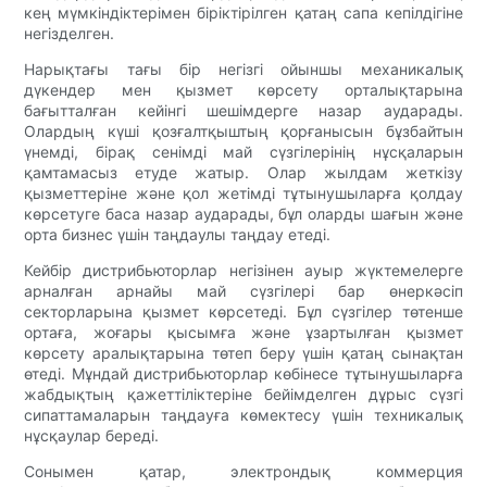
кең мүмкіндіктерімен біріктірілген қатаң сапа кепілдігіне
негізделген.
Нарықтағы тағы бір негізгі ойыншы механикалық
дүкендер мен қызмет көрсету орталықтарына
бағытталған кейінгі шешімдерге назар аударады.
Олардың күші қозғалтқыштың қорғанысын бұзбайтын
үнемді, бірақ сенімді май сүзгілерінің нұсқаларын
қамтамасыз етуде жатыр. Олар жылдам жеткізу
қызметтеріне және қол жетімді тұтынушыларға қолдау
көрсетуге баса назар аударады, бұл оларды шағын және
орта бизнес үшін таңдаулы таңдау етеді.
Кейбір дистрибьюторлар негізінен ауыр жүктемелерге
арналған арнайы май сүзгілері бар өнеркәсіп
секторларына қызмет көрсетеді. Бұл сүзгілер төтенше
ортаға, жоғары қысымға және ұзартылған қызмет
көрсету аралықтарына төтеп беру үшін қатаң сынақтан
өтеді. Мұндай дистрибьюторлар көбінесе тұтынушыларға
жабдықтың қажеттіліктеріне бейімделген дұрыс сүзгі
сипаттамаларын таңдауға көмектесу үшін техникалық
нұсқаулар береді.
Сонымен қатар, электрондық коммерция