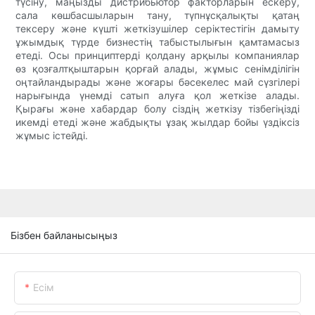
түсіну, маңызды дистрибьютор факторларын ескеру,
сала көшбасшыларын тану, түпнұсқалықты қатаң
тексеру және күшті жеткізушілер серіктестігін дамыту
ұжымдық түрде бизнестің табыстылығын қамтамасыз
етеді. Осы принциптерді қолдану арқылы компаниялар
өз қозғалтқыштарын қорғай алады, жұмыс сенімділігін
оңтайландырады және жоғары бәсекелес май сүзгілері
нарығында үнемді сатып алуға қол жеткізе алады.
Қырағы және хабардар болу сіздің жеткізу тізбегіңізді
икемді етеді және жабдықты ұзақ жылдар бойы үздіксіз
жұмыс істейді.
Бізбен байланысыңыз
Есім