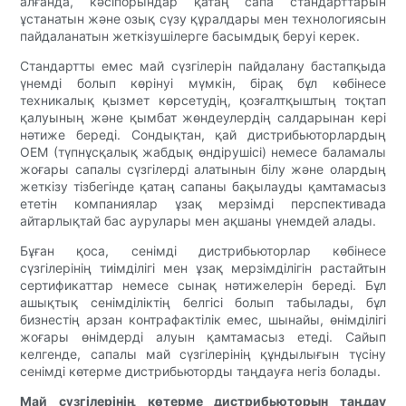
алғанда, кәсіпорындар қатаң сапа стандарттарын
ұстанатын және озық сүзу құралдары мен технологиясын
пайдаланатын жеткізушілерге басымдық беруі керек.
Стандартты емес май сүзгілерін пайдалану бастапқыда
үнемді болып көрінуі мүмкін, бірақ бұл көбінесе
техникалық қызмет көрсетудің, қозғалтқыштың тоқтап
қалуының және қымбат жөндеулердің салдарынан кері
нәтиже береді. Сондықтан, қай дистрибьюторлардың
OEM (түпнұсқалық жабдық өндірушісі) немесе баламалы
жоғары сапалы сүзгілерді алатынын білу және олардың
жеткізу тізбегінде қатаң сапаны бақылауды қамтамасыз
ететін компаниялар ұзақ мерзімді перспективада
айтарлықтай бас аурулары мен ақшаны үнемдей алады.
Бұған қоса, сенімді дистрибьюторлар көбінесе
сүзгілерінің тиімділігі мен ұзақ мерзімділігін растайтын
сертификаттар немесе сынақ нәтижелерін береді. Бұл
ашықтық сенімділіктің белгісі болып табылады, бұл
бизнестің арзан контрафактілік емес, шынайы, өнімділігі
жоғары өнімдерді алуын қамтамасыз етеді. Сайып
келгенде, сапалы май сүзгілерінің құндылығын түсіну
сенімді көтерме дистрибьюторды таңдауға негіз болады.
Май сүзгілерінің көтерме дистрибьюторын таңдау