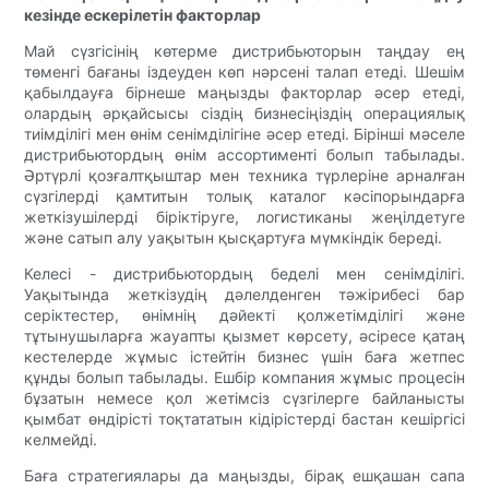
кезінде ескерілетін факторлар
Май сүзгісінің көтерме дистрибьюторын таңдау ең
төменгі бағаны іздеуден көп нәрсені талап етеді. Шешім
қабылдауға бірнеше маңызды факторлар әсер етеді,
олардың әрқайсысы сіздің бизнесіңіздің операциялық
тиімділігі мен өнім сенімділігіне әсер етеді. Бірінші мәселе
дистрибьютордың өнім ассортименті болып табылады.
Әртүрлі қозғалтқыштар мен техника түрлеріне арналған
сүзгілерді қамтитын толық каталог кәсіпорындарға
жеткізушілерді біріктіруге, логистиканы жеңілдетуге
және сатып алу уақытын қысқартуға мүмкіндік береді.
Келесі - дистрибьютордың беделі мен сенімділігі.
Уақытында жеткізудің дәлелденген тәжірибесі бар
серіктестер, өнімнің дәйекті қолжетімділігі және
тұтынушыларға жауапты қызмет көрсету, әсіресе қатаң
кестелерде жұмыс істейтін бизнес үшін баға жетпес
құнды болып табылады. Ешбір компания жұмыс процесін
бұзатын немесе қол жетімсіз сүзгілерге байланысты
қымбат өндірісті тоқтататын кідірістерді бастан кешіргісі
келмейді.
Баға стратегиялары да маңызды, бірақ ешқашан сапа