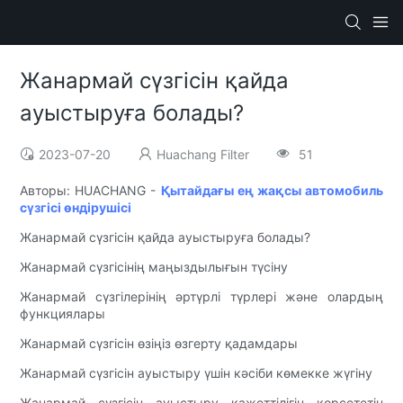
Жанармай сүзгісін қайда
ауыстыруға болады?
2023-07-20
Huachang Filter
51
Авторы: HUACHANG -
Қытайдағы ең жақсы автомобиль
сүзгісі өндірушісі
Жанармай сүзгісін қайда ауыстыруға болады?
Жанармай сүзгісінің маңыздылығын түсіну
Жанармай сүзгілерінің әртүрлі түрлері және олардың
функциялары
Жанармай сүзгісін өзіңіз өзгерту қадамдары
Жанармай сүзгісін ауыстыру үшін кәсіби көмекке жүгіну
Жанармай сүзгісін ауыстыру қажеттілігін көрсететін