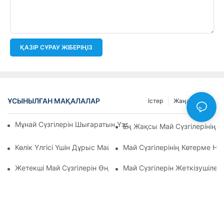
ҚАЗІР СҰРАУ ЖІБЕРІҢІЗ
ҰСЫНЫЛҒАН МАҚАЛАЛАР
Істер
Жаңалықтар
Мұнай Сүзгілерін Шығаратын Үздік Компаниялар: Жан-Жақ
Ең Жақсы Май Сүзгілерінің 
Көлік Үлгісі Үшін Дұрыс Май Сүзгісін Таңдау: Негізгі Ойлар
Май Сүзгілерінің Көтерме Н
Жетекші Май Сүзгілерін Өндірушілер Мен Олардың Иннова
Май Сүзгілерін Жеткізушілер