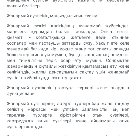
жалпы белгілер
Жанармай сүзгісінің маңыздылығын түсіну
Жанармай сүзгісі көлігіңіздің жанармай жүйесіндегі
маңызды құрамдас болып табылады. Оның негізгі
қызметі - қозғалтқышқа жеткенге дейін отыннан
қоспалар мен ластаушы заттарды сүзу. Уақыт өте келе
жанармай багында кір, қоқыс және тот сияқты зиянды
бөлшектер жиналуы мүмкін, бұл қозғалтқыштың өнімділігі
мен тиімділігіне теріс әсер етуі мүмкін. Сондықтан
жанармайдың оңтайлы жеткізілуін қамтамасыз ету және
көлігіңіздің жалпы денсаулығын сақтау үшін жанармай
сүзгісін жүйелі түрде өзгерту қажет.
Жанармай сүзгілерінің әртүрлі түрлері және олардың
функциялары
Жанармай сүзгілерінің әртүрлі түрлері бар және таңдау
көліктің маркасы мен үлгісіне байланысты. Ең көп
таралған түрлерге кірістірілген отын сүзгілері,
картридждік отын сүзгілері және айналмалы отын
сүзгілері жатады.