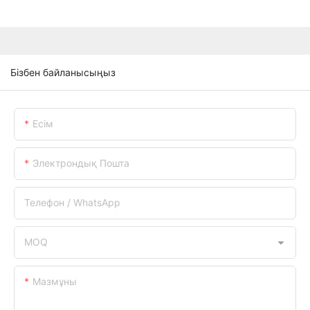
Бізбен байланысыңыз
Есім
Электрондық Пошта
Телефон / WhatsApp
MOQ
Мазмұны