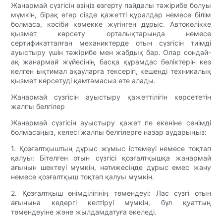
Жанармай сүзгісін өзіңіз өзгерту пайдалы тәжірибе болуы
мүмкін, бірақ егер сізде қажетті құралдар немесе білім
болмаса, кәсіби көмекке жүгінген дұрыс. Автокөлікке
қызмет көрсету орталықтарында немесе
сертификатталған механиктерде отын сүзгісін тиімді
ауыстыру үшін тәжірибе мен жабдық бар. Олар сондай-
ақ жанармай жүйесінің басқа құрамдас бөліктерін кез
келген ықтимал ақауларға тексеріп, кешенді техникалық
қызмет көрсетуді қамтамасыз ете алады.
Жанармай сүзгісін ауыстыру қажеттілігін көрсететін
жалпы белгілер
Жанармай сүзгісін ауыстыру қажет пе екеніне сенімді
болмасаңыз, келесі жалпы белгілерге назар аударыңыз:
1. Қозғалтқыштың дұрыс жұмыс істемеуі немесе тоқтап
қалуы: Бітелген отын сүзгісі қозғалтқышқа жанармай
ағынын шектеуі мүмкін, нәтижесінде дұрыс емес жану
немесе қозғалтқыш тоқтап қалуы мүмкін.
2. Қозғалтқыш өнімділігінің төмендеуі: Лас сүзгі отын
ағынына кедергі келтіруі мүмкін, бұл қуаттың
төмендеуіне және жылдамдатуға әкеледі.