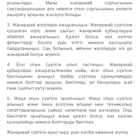
ұсынылады. Мұны жанармай сорғысының
сақтандырғышын алу немесе отын сорғысының релесін
ажырату арқылы жасауға болады.
3. Жанармай желілерін ажыратыңыз: Жанармай сүзгісіне
қосылған кіріс және шығыс жанармай құбырларын
абайлап ажыратыңыз. Қажет болса, кез келген
фитингтерді босату үшін кілтті немесе қысқышты
пайдаланыңыз. Сақ болыңыз, өйткені желілерде әлі де
жанармай болуы мүмкін.
4. Ескі отын сүзгісін алып тастаңыз: Жанармай
құбырлары ажыратылғаннан кейін, ескі отын сүзгісін
бекіткішінен алыңыз. Кейбір сүзгілер кронштейндер
немесе болттар арқылы бекітіледі, ал басқалары жай
ғана сырғып кетуі мүмкін.
5. Жаңа отын сүзгісін орнатыңыз: Жаңа отын сүзгісін
алыңыз және оның ескісінің өлшемі мен техникалық
сипаттамаларына сәйкес келетініне көз жеткізіңіз. Оны
бекітпеге орнатыңыз және қажет болса, кез келген
кронштейнді немесе болттарды бекітіңіз.
Жанармай сүзгісін ауыстыру үшін кәсіби көмекке жүгіну