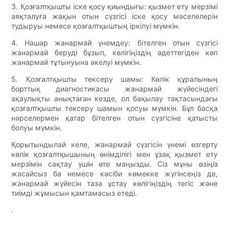
3. Қозғалтқышты іске қосу қиындығы: қызмет ету мерзімі
аяқталуға жақын отын сүзгісі іске қосу мәселелерін
тудыруы немесе қозғалтқыштың іркілуі мүмкін.
4. Нашар жанармай үнемдеу: бітелген отын сүзгісі
жанармай беруді бұзып, көлігіңіздің әдеттегіден көп
жанармай тұтынуына әкелуі мүмкін.
5. Қозғалтқышты тексеру шамы: Көлік құралының
борттық диагностикасы жанармай жүйесіндегі
ақаулықты анықтаған кезде, ол бақылау тақтасындағы
қозғалтқышты тексеру шамын қосуы мүмкін. Бұл басқа
нәрселермен қатар бітелген отын сүзгісіне қатысты
болуы мүмкін.
Қорытындылай келе, жанармай сүзгісін үнемі өзгерту
көлік қозғалтқышының өнімділігі мен ұзақ қызмет ету
мерзімін сақтау үшін өте маңызды. Сіз мұны өзіңіз
жасайсыз ба немесе кәсіби көмекке жүгінсеңіз де,
жанармай жүйесін таза ұстау көлігіңіздің тегіс және
тиімді жұмысын қамтамасыз етеді.
.