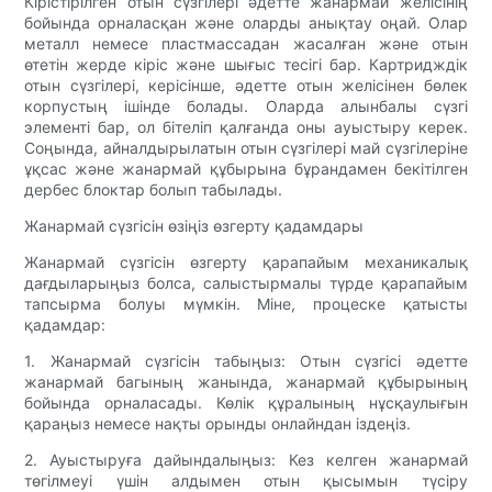
Кірістірілген отын сүзгілері әдетте жанармай желісінің
бойында орналасқан және оларды анықтау оңай. Олар
металл немесе пластмассадан жасалған және отын
өтетін жерде кіріс және шығыс тесігі бар. Картридждік
отын сүзгілері, керісінше, әдетте отын желісінен бөлек
корпустың ішінде болады. Оларда алынбалы сүзгі
элементі бар, ол бітеліп қалғанда оны ауыстыру керек.
Соңында, айналдырылатын отын сүзгілері май сүзгілеріне
ұқсас және жанармай құбырына бұрандамен бекітілген
дербес блоктар болып табылады.
Жанармай сүзгісін өзіңіз өзгерту қадамдары
Жанармай сүзгісін өзгерту қарапайым механикалық
дағдыларыңыз болса, салыстырмалы түрде қарапайым
тапсырма болуы мүмкін. Міне, процеске қатысты
қадамдар:
1. Жанармай сүзгісін табыңыз: Отын сүзгісі әдетте
жанармай багының жанында, жанармай құбырының
бойында орналасады. Көлік құралының нұсқаулығын
қараңыз немесе нақты орынды онлайндан іздеңіз.
2. Ауыстыруға дайындалыңыз: Кез келген жанармай
төгілмеуі үшін алдымен отын қысымын түсіру