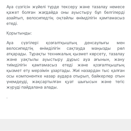
Ауа сүзгісін жүйелі түрде тексеру және тазалау немесе
қажет болған жағдайда оны ауыстыру бұл белгілерді
азайтып, велосипедтің оңтайлы өнімділігін қамтамасыз
етеді.
Қорытынды:
Ауа сүзгілері қозғалтқыштың денсаулығы мен
велосипедтің өнімділігін сақтауда маңызды рөл
атқарады. Тұрақты техникалық қызмет көрсету, тазалау
және уақтылы ауыстыру дұрыс ауа ағынын, жану
тиімділігін қамтамасыз етеді және қозғалтқыштың
қызмет ету мерзімін ұзартады. Жиі назардан тыс қалған
осы компонентке назар аудара отырып, байкерлер отын
үнемдеуді, жақсартылған қуат шығысын және тегіс
жүруді пайдалана алады.
.