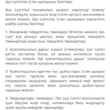
Ауа сүзгісінің істен шығуының белгілері
Ауа сүзгісіне техникалық қызмет көрсетуді елемеу
велосипедтің жұмысына әсер ететін әртүрлі мәселелерге
әкелуі мүмкін. Ауа сүзгісінің істен шыққанын көрсететін
кейбір жалпы белгілер:
1. Жанармай тиімділігінің төмендеуі: бітелген немесе лас
сүзгі ауа ағынын шектеп, жану процесінің тиімділігін
төмендетеді және отын тиімділігін төмендетеді.
2. Қозғалтқыштың дұрыс жұмыс істемеулері: ауа сүзгісі
қатты ластанған болса, ол ауаның жеткіліксіз түсуін
тудыруы мүмкін, бұл қозғалтқыштың дұрыс тұтануына
немесе тіпті тоқтап қалуына әкелуі мүмкін.
3. Қозғалтқыштың әдеттен тыс дыбыстары: істен шыққан
ауа сүзгісі тұрақты емес ауа-жанармай қоспасы
салдарынан шықырлау, шашырату немесе кері әрекет
ету сияқты қалыпты емес қозғалтқыш дыбыстарын
тудыруы мүмкін.
4. Жеделдетудің төмендеуі: Лас ауа сүзгісі велосипедтің
қуат беруіне әсер етеді, нәтижесінде баяу жеделдету
және жалпы өнімділік төмендейді.