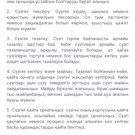
оны орнында ұстайтын болттарды бұрап алыңыз.
2. Сүзгіні тексеру: Сүзгіні кірдің, шаңның немесе
қоқыстың жиналуын тексеріңіз. Ол тым ластанған
немесе зақымдалған болып көрінсе, ауыстыру қажет
болуы мүмкін.
3. Сүзгіні тазалау: Сүзгі түріне байланысты арнайы
тазалау әдістері бар. Көбік сүзгілерін арнайы сүзгі
тазалағыштар арқылы тазалауға болады, ал қағаз
сүзгілерін түртуге немесе бос қалдықтарды кетіру үшін
аздап щеткамен тазалауға болады.
4. Сүзгіні кептіру және майлау: Тазалап болғаннан кейін,
қайта орнату алдында сүзгіні жақсылап кептіріңіз. Көбік
сүзгілері үшін сүзу тиімділігін арттыру үшін сүзгі майын
пайдаланыңыз. Майды біркелкі жағыңыз, бірақ шамадан
тыс майланбаңыз, өйткені шамадан тыс май ауа ағынын
бұзуы мүмкін.
5. Сүзгіні қайта орнатыңыз: сүзгіні оның корпусына қайта
орнатыңыз, осылайша сенімді түрде орнатыңыз. Сүзгі
қақпағын немесе процесс кезінде алынған кез келген
басқа құрамдастарды қайта бекітіңіз.