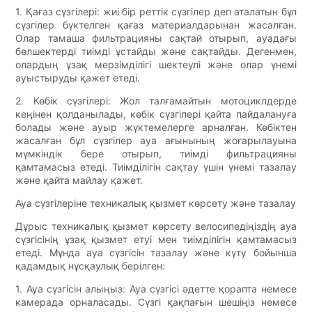
1. Қағаз сүзгілері: жиі бір реттік сүзгілер деп аталатын бұл
сүзгілер бүктелген қағаз материалдарынан жасалған.
Олар тамаша фильтрацияны сақтай отырып, ауадағы
бөлшектерді тиімді ұстайды және сақтайды. Дегенмен,
олардың ұзақ мерзімділігі шектеулі және олар үнемі
ауыстыруды қажет етеді.
2. Көбік сүзгілері: Жол талғамайтын мотоциклдерде
кеңінен қолданылады, көбік сүзгілері қайта пайдалануға
болады және ауыр жүктемелерге арналған. Көбіктен
жасалған бұл сүзгілер ауа ағынының жоғарылауына
мүмкіндік бере отырып, тиімді фильтрацияны
қамтамасыз етеді. Тиімділігін сақтау үшін үнемі тазалау
және қайта майлау қажет.
Ауа сүзгілеріне техникалық қызмет көрсету және тазалау
Дұрыс техникалық қызмет көрсету велосипедіңіздің ауа
сүзгісінің ұзақ қызмет етуі мен тиімділігін қамтамасыз
етеді. Мұнда ауа сүзгісін тазалау және күту бойынша
қадамдық нұсқаулық берілген:
1. Ауа сүзгісін алыңыз: Ауа сүзгісі әдетте қорапта немесе
камерада орналасады. Сүзгі қақпағын шешіңіз немесе