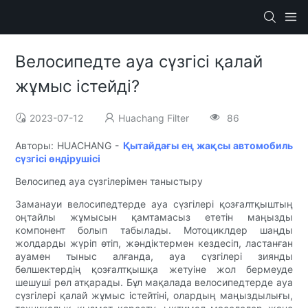
Велосипедте ауа сүзгісі қалай
жұмыс істейді?
2023-07-12
Huachang Filter
86
Авторы: HUACHANG -
Қытайдағы ең жақсы автомобиль
сүзгісі өндірушісі
Велосипед ауа сүзгілерімен таныстыру
Заманауи велосипедтерде ауа сүзгілері қозғалтқыштың
оңтайлы жұмысын қамтамасыз ететін маңызды
компонент болып табылады. Мотоциклдер шаңды
жолдарды жүріп өтіп, жәндіктермен кездесіп, ластанған
ауамен тыныс алғанда, ауа сүзгілері зиянды
бөлшектердің қозғалтқышқа жетуіне жол бермеуде
шешуші рөл атқарады. Бұл мақалада велосипедтерде ауа
сүзгілері қалай жұмыс істейтіні, олардың маңыздылығы,