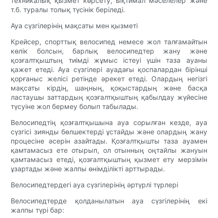
техникалық қызмет көрсету, ықтимал мәселелер және
т.б. туралы толық түсінік беріледі.
Ауа сүзгілерінің мақсаты мен қызметі
Крейсер, спорттық велосипед немесе жол талғамайтын
көлік болсын, барлық велосипедтер жану және
қозғалтқыштың тиімді жұмыс істеуі үшін таза ауаны
қажет етеді. Ауа сүзгілері ауадағы қоспалардан бірінші
қорғаныс желісі ретінде әрекет етеді. Олардың негізгі
мақсаты кірдің, шаңның, қоқыстардың және басқа
ластаушы заттардың қозғалтқыштың қабылдау жүйесіне
түсуіне жол бермеу болып табылады.
Велосипедтің қозғалтқышына ауа сорылған кезде, ауа
сүзгісі зиянды бөлшектерді ұстайды және олардың жану
процесіне әсерін азайтады. Қозғалтқышты таза ауамен
қамтамасыз ете отырып, ол отынның оңтайлы жануын
қамтамасыз етеді, қозғалтқыштың қызмет ету мерзімін
ұзартады және жалпы өнімділікті арттырады.
Велосипедтердегі ауа сүзгілерінің әртүрлі түрлері
Велосипедтерде қолданылатын ауа сүзгілерінің екі
жалпы түрі бар: