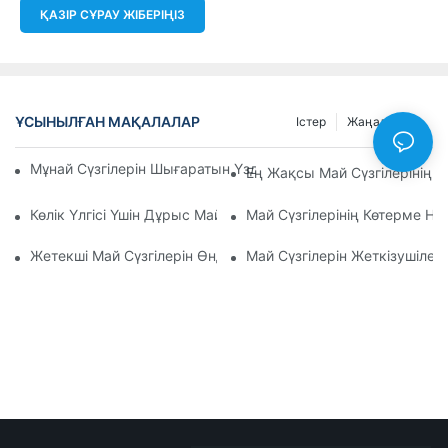
ҚАЗІР СҰРАУ ЖІБЕРІҢІЗ
ҰСЫНЫЛҒАН МАҚАЛАЛАР
Істер
Жаңалықтар
Мұнай Сүзгілерін Шығаратын Үздік Компаниялар: Жан-Жақ
Ең Жақсы Май Сүзгілерінің 
Көлік Үлгісі Үшін Дұрыс Май Сүзгісін Таңдау: Негізгі Ойлар
Май Сүзгілерінің Көтерме Н
Жетекші Май Сүзгілерін Өндірушілер Мен Олардың Иннова
Май Сүзгілерін Жеткізушілер