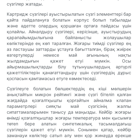
сүзгілер жатады.
Картридж сүзгілері ауыстырылатын сүзгі элементтері бар
қайта пайдалануға болатын корпус болып табылады
және әдетте олардың қоршаған ортаға пайдасы үшін
қолайлы. Айналдыру сүзгілері, керісінше, ауыстырудың
қарапайымдылығына байланысты жолаушылар
көліктерінде ең көп таралған. Жоғары тиімді сүзгілер ең
аз ластаушы заттарды ұстауға бағытталған, бірақ жиірек
өзгертулерді немесе май ағынының нақты
жылдамдығын қажет етуі мүмкін. Осы
айырмашылықтарды білу тұтынушылардың әртүрлі
қажеттіліктерін қанағаттандыру үшін сүзгілердің дұрыс
қоспасын қамтамасыз етуге көмектеседі.
Сүзгілеуге болатын бөлшектердің ең кіші мөлшерін
анықтайтын микрон рейтингі және сүзгі бітеліп қалған
жағдайда қозғалтқышты қорғайтын айналма клапан
параметрлері сияқты май сүзгісінің жалпы
сипаттамаларымен танысу да маңызды. Кейбір жоғары
өнімді қозғалтқыштар жоғары температура мен қысымға
төтеп бере алатын синтетикалық тасымалдағыш
сүзгілерін қажет етуі мүмкін. Сонымен қатар, кейбір
заманауи көліктер сатып алу мен қор жинауда ерекше