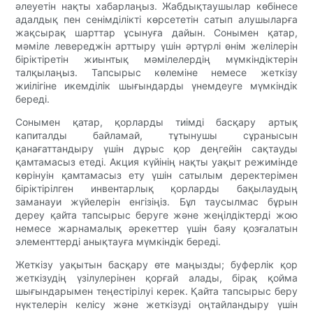
әлеуетін нақты хабарлаңыз. Жабдықтаушылар көбінесе
адалдық пен сенімділікті көрсететін сатып алушыларға
жақсырақ шарттар ұсынуға дайын. Сонымен қатар,
мәміле левереджін арттыру үшін әртүрлі өнім желілерін
біріктіретін жиынтық мәмілелердің мүмкіндіктерін
талқылаңыз. Тапсырыс көлеміне немесе жеткізу
жиілігіне икемділік шығындарды үнемдеуге мүмкіндік
береді.
Сонымен қатар, қорларды тиімді басқару артық
капиталды байламай, тұтынушы сұранысын
қанағаттандыру үшін дұрыс қор деңгейін сақтауды
қамтамасыз етеді. Акция күйінің нақты уақыт режимінде
көрінуін қамтамасыз ету үшін сатылым деректерімен
біріктірілген инвентарлық қорларды бақылаудың
заманауи жүйелерін енгізіңіз. Бұл таусылмас бұрын
дереу қайта тапсырыс беруге және жеңілдіктерді жою
немесе жарнамалық әрекеттер үшін баяу қозғалатын
элементтерді анықтауға мүмкіндік береді.
Жеткізу уақытын басқару өте маңызды; буферлік қор
жеткізудің үзілулерінен қорғай алады, бірақ қойма
шығындарымен теңестірілуі керек. Қайта тапсырыс беру
нүктелерін келісу және жеткізуді оңтайландыру үшін