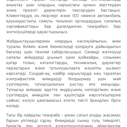
анықтау үшін олардың нарықтағы орнын зерттеуден
және тіркелгі деректерін тексеруден бастаңыз.
Клиенттердің оң пікірлері және ISO немесе автомобиль
қауымдастығы сияқты танымал органдардың салалық
сертификаттары бар дәлелденген тәжірибесі бар
жеткізушілерді қарастырыңыз.
Жабдықтаушылармен олардың кәсіпқойлығын, өнім
туралы білімін және бизнесіңізді қолдауға дайындығын
бағалау үшін тікелей хабарласыңыз. Сенімді жеткізуші
сапалы өнімдерді ұсынып қана қоймайды, сонымен
қатар толық каталогтарды, техникалық деректер
парақтарын және тұтынушыларға жауапты қызмет
көрсетеді. Сондай-ақ, кейбір нарықтарда кең таралған
контрафактілік өнімдерді болдырмау үшін май
сүзгілерінің түпнұсқалығын растау өте маңызды.
Түпнұсқа өнімдер әдетте өндірушінің кепілдігімен және
сүзгілердің өнімділік пен қауіпсіздік көрсеткіштеріне
сәйкес келуін қамтамасыз ететін тиісті брендпен бірге
келеді.
Тағы бір пайдалы тәжірибе - үлкен сатып алуды жасамас
бұрын үлгілерді сұрау. Өнімдерді сынау сүзу тиімділігі,
беріктік пен әртүрлі қозғалтқыштармен үйлесімділік