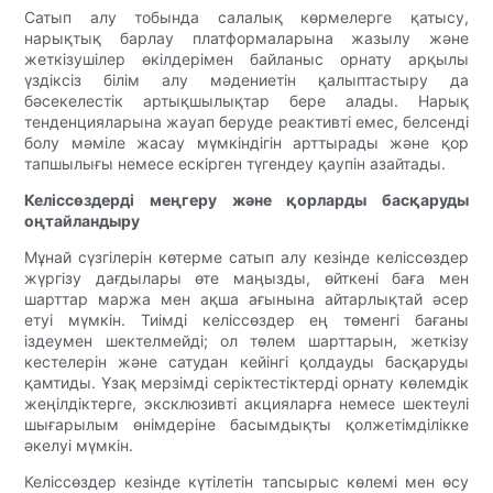
Сатып алу тобында салалық көрмелерге қатысу,
нарықтық барлау платформаларына жазылу және
жеткізушілер өкілдерімен байланыс орнату арқылы
үздіксіз білім алу мәдениетін қалыптастыру да
бәсекелестік артықшылықтар бере алады. Нарық
тенденцияларына жауап беруде реактивті емес, белсенді
болу мәміле жасау мүмкіндігін арттырады және қор
тапшылығы немесе ескірген түгендеу қаупін азайтады.
Келіссөздерді меңгеру және қорларды басқаруды
оңтайландыру
Мұнай сүзгілерін көтерме сатып алу кезінде келіссөздер
жүргізу дағдылары өте маңызды, өйткені баға мен
шарттар маржа мен ақша ағынына айтарлықтай әсер
етуі мүмкін. Тиімді келіссөздер ең төменгі бағаны
іздеумен шектелмейді; ол төлем шарттарын, жеткізу
кестелерін және сатудан кейінгі қолдауды басқаруды
қамтиды. Ұзақ мерзімді серіктестіктерді орнату көлемдік
жеңілдіктерге, эксклюзивті акцияларға немесе шектеулі
шығарылым өнімдеріне басымдықты қолжетімділікке
әкелуі мүмкін.
Келіссөздер кезінде күтілетін тапсырыс көлемі мен өсу