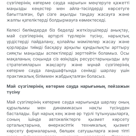
сүзгілерінің көтерме сауда нарығын меңгеруге қажетті
маңызды кеңестер мен айла-тәсілдерді көрсетуге
бағытталған, бұл сізге ақылды таңдау жасауға және
жалпы қателіктерді болдырмауға көмектеседі.
Келесі бөлімдерде біз беделді жеткізушілерді анықтау,
май сүзгілерінің әртүрлі түрлерін түсіну, нарықтық
үрдістерді пайдалану, қолайлы мәмілелер жасау және
қорларды тиімді басқару арқылы құндылықты арттыру
сияқты маңызды аспектілерді зерттейтін боламыз. Осы
мақаланың соңында сіз өзіңіздің ресурстарыңызды алу
стратегияларын жақсарту және мұнай сүзгілерінің
көтерме сауда ландшафтында сенімді шарлау үшін
практикалық біліммен жабдықталған боласыз.
Май сүзгілерінің көтерме сауда нарығының пейзажын
түсіну
Май сүзгілерінің көтерме сауда нарығында шарлау оның
құрылымы мен динамикасын нақты түсінуден
басталады. Бұл нарық кең және әр түрлі тұтынушыларға,
соның ішінде автокөліктерге қызмет көрсету
орталықтарына, өнеркәсіптік техникалық қызмет
көрсету фирмаларына, бөлшек сатушыларға және тіпті