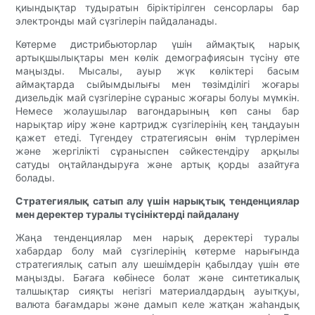
қиындықтар тудыратын біріктірілген сенсорлары бар
электронды май сүзгілерін пайдаланады.
Көтерме дистрибьюторлар үшін аймақтық нарық
артықшылықтары мен көлік демографиясын түсіну өте
маңызды. Мысалы, ауыр жүк көліктері басым
аймақтарда сыйымдылығы мен төзімділігі жоғары
дизельдік май сүзгілеріне сұраныс жоғары болуы мүмкін.
Немесе жолаушылар вагондарының көп саны бар
нарықтар иіру және картридж сүзгілерінің кең таңдауын
қажет етеді. Түгендеу стратегиясын өнім түрлерімен
және жергілікті сұраныспен сәйкестендіру арқылы
сатуды оңтайландыруға және артық қорды азайтуға
болады.
Стратегиялық сатып алу үшін нарықтық тенденциялар
мен деректер туралы түсініктерді пайдалану
Жаңа тенденциялар мен нарық деректері туралы
хабардар болу май сүзгілерінің көтерме нарығында
стратегиялық сатып алу шешімдерін қабылдау үшін өте
маңызды. Бағаға көбінесе болат және синтетикалық
талшықтар сияқты негізгі материалдардың ауытқуы,
валюта бағамдары және дамып келе жатқан жаһандық