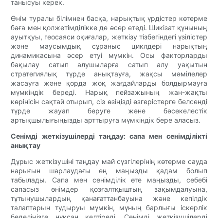
танысуы керек.
Өнім туралы білімнен басқа, нарықтық үрдістер көтерме
баға мен қолжетімділікке де әсер етеді. Шикізат құнының
ауытқуы, геосаяси оқиғалар, жеткізу тізбегіндегі үзілістер
және маусымдық сұраныс циклдері нарықтың
динамикасына әсер етуі мүмкін. Осы факторларды
бақылау сатып алушыларға сатып алу уақытын
стратегиялық түрде анықтауға, жақсы мәмілелер
жасауға және қорда жоқ жағдайларды болдырмауға
мүмкіндік береді. Нарық пейзажының жан-жақты
көрінісін сақтай отырып, сіз өзіңізді өзгерістерге белсенді
түрде жауап беруге және бәсекелестік
артықшылығыңызды арттыруға мүмкіндік бере аласыз.
Сенімді жеткізушілерді таңдау: сапа мен сенімділікті
анықтау
Дұрыс жеткізушіні таңдау май сүзгілерінің көтерме сауда
нарығын шарлаудағы ең маңызды қадам болып
табылады. Сапа мен сенімділік өте маңызды, себебі
сапасыз өнімдер қозғалтқыштың зақымдалуына,
тұтынушылардың қанағаттанбауына және кепілдік
талаптарын тудыруы мүмкін, мұның барлығы іскерлік
беделіңізге нұқсан келтіреді. Сенімді жеткізушілерді