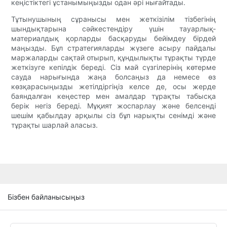
кеңістіктегі ұстанымыңызды одан әрі нығайтады.
Тұтынушының сұранысы мен жеткізілім тізбегінің
шындықтарына сәйкестендіру үшін тауарлық-
материалдық қорларды басқаруды бейімдеу бірдей
маңызды. Бұл стратегияларды жүзеге асыру пайдалы
маржаларды сақтай отырып, құндылықты тұрақты түрде
жеткізуге кепілдік береді. Сіз май сүзгілерінің көтерме
сауда нарығында жаңа болсаңыз да немесе өз
көзқарасыңызды жетілдіргіңіз келсе де, осы жерде
баяндалған кеңестер мен амалдар тұрақты табысқа
берік негіз береді. Мұқият жоспарлау және белсенді
шешім қабылдау арқылы сіз бұл нарықты сенімді және
тұрақты шарлай аласыз.
Бізбен байланысыңыз