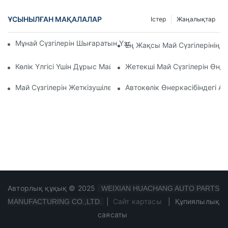
ҰСЫНЫЛҒАН МАҚАЛАЛАР
Істер
Жаңалықтар
Мұнай Сүзгілерін Шығаратын Үздік Компаниялар: Жан-Жақ
Ең Жақсы Май Сүзгілерінің 
Көлік Үлгісі Үшін Дұрыс Май Сүзгісін Таңдау: Негізгі Ойлар
Жетекші Май Сүзгілерін Өн
Май Сүзгілерін Жеткізушілер: Бизнесіңіз Үшін Сапалы Өнімд
Автокөлік Өнеркәсібіндегі А
Авторлық құқық © 2025
WEIXIAN HUACHANG AUTO PARTS
|
Сайт картасы
|
Құпиялылық
MANUFACTURING CO.,LTD.
саясаты