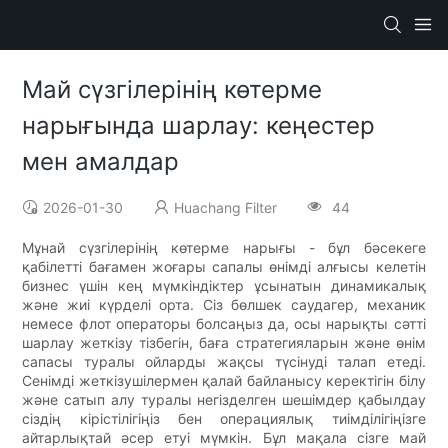
Май сүзгілерінің көтерме
нарығында шарлау: кеңестер
мен амалдар
2026-01-30
Huachang Filter
44
Мұнай сүзгілерінің көтерме нарығы - бұл бәсекеге
қабілетті бағамен жоғары сапалы өнімді алғысы келетін
бизнес үшін кең мүмкіндіктер ұсынатын динамикалық
және жиі күрделі орта. Сіз бөлшек саудагер, механик
немесе флот операторы болсаңыз да, осы нарықты сәтті
шарлау жеткізу тізбегін, баға стратегияларын және өнім
сапасы туралы ойларды жақсы түсінуді талап етеді.
Сенімді жеткізушілермен қалай байланысу керектігін білу
және сатып алу туралы негізделген шешімдер қабылдау
сіздің кірістілігіңіз бен операциялық тиімділігіңізге
айтарлықтай әсер етуі мүмкін. Бұл мақала сізге май