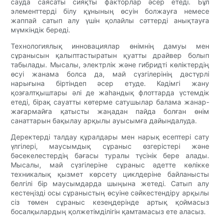
сауда саясаты сияқты факторлар әсер етеді. Бұл
элементтерді білу құнының өсуін болжауға немесе
жаппай сатып алу үшін қолайлы сәттерді анықтауға
мүмкіндік береді.
Технологиялық инновациялар өнімнің дамуы мен
сұранысын қалыптастыратын қуатты драйвер болып
табылады. Мысалы, электрлік және гибридті көліктердің
өсуі жанама болса да, май сүзгілерінің дәстүрлі
нарығына біртіндеп әсер етуде. Кәдімгі жану
қозғалтқыштары әлі де жаһандық флоттарда үстемдік
етеді, бірақ сауатты көтерме сатушылар балама жанар-
жағармайға қатысты жаңадан пайда болған өнім
санаттарын бақылау арқылы ауысымға дайындалуда.
Деректерді талдау құралдары мен нарық есептері сату
үлгілері, маусымдық сұраныс өзгерістері және
бәсекелестердің бағасы туралы түсінік бере алады.
Мысалы, май сүзгілеріне сұраныс әдетте көлікке
техникалық қызмет көрсету циклдеріне байланысты
белгілі бір маусымдарда шыңына жетеді. Сатып алу
кестеңізді осы сұраныстың өсуіне сәйкестендіру арқылы
сіз төмен сұраныс кезеңдерінде артық қоймасыз
босалқылардың қолжетімділігін қамтамасыз ете аласыз.