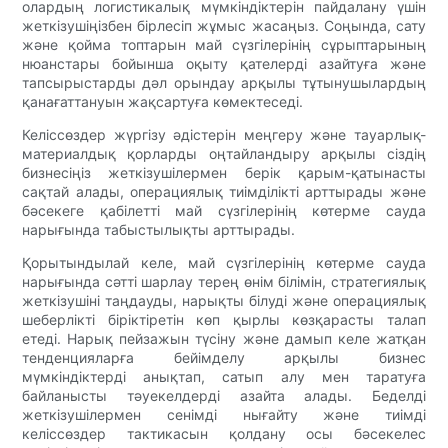
олардың логистикалық мүмкіндіктерін пайдалану үшін
жеткізушіңізбен бірлесіп жұмыс жасаңыз. Соңында, сату
және қойма топтарын май сүзгілерінің сұрыптарының
нюанстары бойынша оқыту қателерді азайтуға және
тапсырыстарды дәл орындау арқылы тұтынушылардың
қанағаттануын жақсартуға көмектеседі.
Келіссөздер жүргізу әдістерін меңгеру және тауарлық-
материалдық қорларды оңтайландыру арқылы сіздің
бизнесіңіз жеткізушілермен берік қарым-қатынасты
сақтай алады, операциялық тиімділікті арттырады және
бәсекеге қабілетті май сүзгілерінің көтерме сауда
нарығында табыстылықты арттырады.
Қорытындылай келе, май сүзгілерінің көтерме сауда
нарығында сәтті шарлау терең өнім білімін, стратегиялық
жеткізушіні таңдауды, нарықты білуді және операциялық
шеберлікті біріктіретін көп қырлы көзқарасты талап
етеді. Нарық пейзажын түсіну және дамып келе жатқан
тенденцияларға бейімделу арқылы бизнес
мүмкіндіктерді анықтап, сатып алу мен таратуға
байланысты тәуекелдерді азайта алады. Беделді
жеткізушілермен сенімді нығайту және тиімді
келіссөздер тактикасын қолдану осы бәсекелес