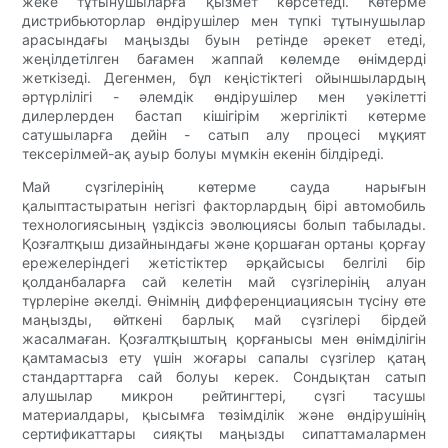
жеке тұтынушыларға қызмет көрсетеді. Көтерме
дистрибьюторлар өндірушілер мен түпкі тұтынушылар
арасындағы маңызды буын ретінде әрекет етеді,
жеңілдетілген бағамен жаппай көлемде өнімдерді
жеткізеді. Дегенмен, бұл кеңістіктегі ойыншылардың
әртүрлілігі - әлемдік өндірушілер мен уәкілетті
дилерлерден бастап кішігірім жергілікті көтерме
сатушыларға дейін - сатып алу процесі мұқият
тексерілмей-ақ ауыр болуы мүмкін екенін білдіреді.
Май сүзгілерінің көтерме сауда нарығын
қалыптастыратын негізгі факторлардың бірі автомобиль
технологиясының үздіксіз эволюциясы болып табылады.
Қозғалтқыш дизайнындағы және қоршаған ортаны қорғау
ережелеріндегі жетістіктер әрқайсысы белгілі бір
қолданбаларға сай келетін май сүзгілерінің алуан
түрлеріне әкелді. Өнімнің дифференциациясын түсіну өте
маңызды, өйткені барлық май сүзгілері бірдей
жасалмаған. Қозғалтқыштың қорғанысы мен өнімділігін
қамтамасыз ету үшін жоғары сапалы сүзгілер қатаң
стандарттарға сай болуы керек. Сондықтан сатып
алушылар микрон рейтингтері, сүзгі тасушы
материалдары, қысымға төзімділік және өндірушінің
сертификаттары сияқты маңызды сипаттамалармен