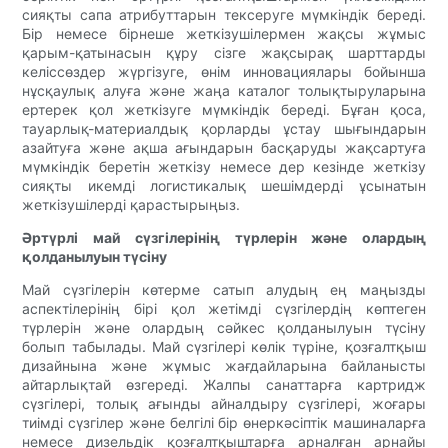
сияқты сапа атрибуттарын тексеруге мүмкіндік береді.
Бір немесе бірнеше жеткізушілермен жақсы жұмыс
қарым-қатынасын құру сізге жақсырақ шарттарды
келіссөздер жүргізуге, өнім инновациялары бойынша
нұсқаулық алуға және жаңа каталог толықтыруларына
ертерек қол жеткізуге мүмкіндік береді. Бұған қоса,
тауарлық-материалдық қорларды ұстау шығындарын
азайтуға және ақша ағындарын басқаруды жақсартуға
мүмкіндік беретін жеткізу немесе дер кезінде жеткізу
сияқты икемді логистикалық шешімдерді ұсынатын
жеткізушілерді қарастырыңыз.
Әртүрлі май сүзгілерінің түрлерін және олардың
қолданылуын түсіну
Май сүзгілерін көтерме сатып алудың ең маңызды
аспектілерінің бірі қол жетімді сүзгілердің көптеген
түрлерін және олардың сәйкес қолданылуын түсіну
болып табылады. Май сүзгілері көлік түріне, қозғалтқыш
дизайнына және жұмыс жағдайларына байланысты
айтарлықтай өзгереді. Жалпы санаттарға картридж
сүзгілері, толық ағынды айналдыру сүзгілері, жоғары
тиімді сүзгілер және белгілі бір өнеркәсіптік машиналарға
немесе дизельдік қозғалтқыштарға арналған арнайы