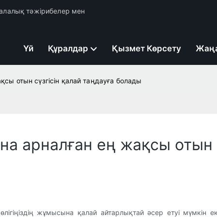
 салалық тәжірибелер мен
Үй
Құралдар
Қызмет Көрсету
Жаң
ақсы отын сүзгісін қалай таңдауға болады
на арналған ең жақсы отын 
 көлігіңіздің жұмысына қалай айтарлықтай әсер етуі мүмкін