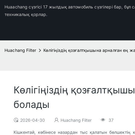
Huaachang сүзгісі 17 жылдық автомобиль сүзгілері бар, бұл
техникалық қорлар.
Huachang Filter
Көлігіңіздің қозғалтқышына арналған ең ж
Көлігіңіздің қозғалтқышы
болады
2026-04-30
Huachang Filter
37
Кішкентай, көбінесе назардан тыс қалатын бөлшектің