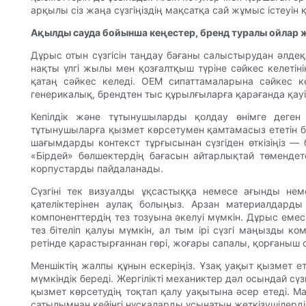
арқылы сіз жаңа сүзгіңіздің мақсатқа сай жұмыс істеуін 
Ақылды сауда бойынша кеңестер, бренд туралы ойлар ж
Дұрыс отын сүзгісін таңдау бағаны салыстырудан әлдеқа
нақты үлгі жылы мен қозғалтқыш түріне сәйкес келетін
қатаң сәйкес келеді. OEM сипаттамаларына сәйкес ке
генерикалық, брендтен тыс құрылғыларға қарағанда қауі
Кепілдік және тұтынушыларды қолдау өнімге деген с
тұтынушыларға қызмет көрсетумен қамтамасыз ететін бр
шағымдарды контекст тұрғысынан сүзгіден өткізіңіз —
«Бірдей» бөлшектердің бағасын айтарлықтай төмендет
корпустарды пайдаланады.
Сүзгіні тек визуалды ұқсастыққа немесе ағынды не
қателіктерінен аулақ болыңыз. Арзан материалдар
компоненттердің тез тозуына әкелуі мүмкін. Дұрыс емес 
тез бітеліп қалуы мүмкін, ал тым ірі сүзгі маңызды к
ретінде қарастырғаннан гөрі, жоғары сапалы, қорғаныш с
Меншіктің жалпы құнын ескеріңіз. Ұзақ уақыт қызмет ет
мүмкіндік береді. Жергілікті механиктер дәл осындай сү
қызмет көрсетудің тоқтап қалу уақытына әсер етеді. М
сатылымнан кейінгі нұсқаларды ұсынатын жеткізушілерді 