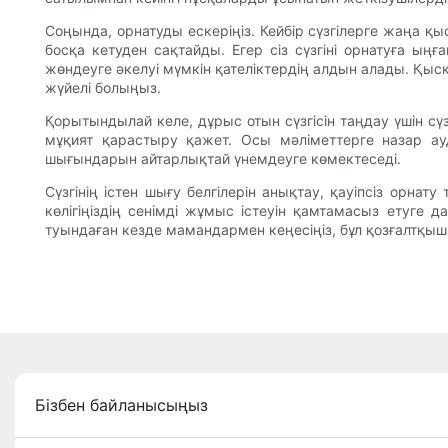
Соңында, орнатуды ескеріңіз. Кейбір сүзгілерге жаңа 
босқа кетуден сақтайды. Егер сіз сүзгіні орнатуға ы
жөндеуге әкелуі мүмкін қателіктердің алдын алады. Қыс
жүйелі болыңыз.
Қорытындылай келе, дұрыс отын сүзгісін таңдау үшін сүз
мұқият қарастыру қажет. Осы мәліметтерге назар а
шығындарын айтарлықтай үнемдеуге көмектеседі.
Сүзгінің істен шығу белгілерін анықтау, қауіпсіз орн
көлігіңіздің сенімді жұмыс істеуін қамтамасыз етуге д
туындаған кезде мамандармен кеңесіңіз, бұл қозғалтқыш 
Бізбен байланысыңыз