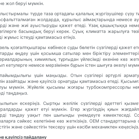
не жол беруі мүмкін.
Салыстырмалы түрде таза ортадағы қалалық жүргізушілер сүзу тиі
е, асфальтталмаған жолдарда, құрылыс аймақтарында немесе
ерді және жиі ауыстыруды қажет етеді. Ұзақ қашықтыққа нем
үзгілерге басымдық беруі керек. Суық климатта жарылуға т
 жұмыс істеуді қамтамасыз етіңіз.
ль қозғалтқыштары көбінесе суды бөлетін сүзгілерді қажет ете
тарды өңдеу үшін қосымша сатылар мен біріктіру элементтер
атериалдарының химиялық тұрғыдан үйлесімді екеніне көз жет
п кетулерге немесе мерзімінен бұрын істен шығуға әкелуі мүмк
пайымдылығы үшін маңызды. Отын сүзгілері әртүрлі армату
ін азайтады және қауіпсіз орнатуды қамтамасыз етеді. Қысымғ
олуы мүмкін. Жүйелік қысымы жоғары турбокомпрессорлы неме
рді таңдаңыз.
ығын ескеріңіз. Сыртқы желілік сүзгілерді әдеттегі қызме
лдарды қажет етуі мүмкін. Егер жүргізудің қиын жағдайла
рді таңдау уақыт пен шығынды үнемдеуге көмектеседі. Соңы
арға сәйкес келетініне көз жеткізіңіз. OEM стандарттарына 
ігін және сәйкестігін тексеру үшін кәсіби механикпен кеңесіңіз
е қауіпсіз пайдалану