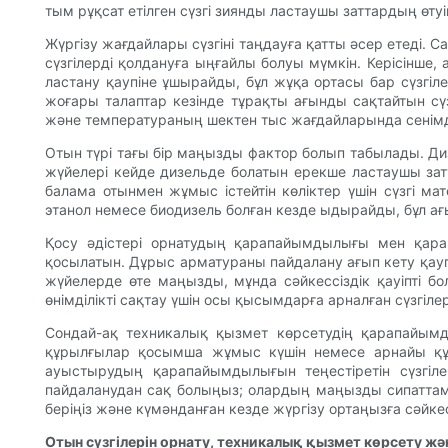
тым рұқсат етілген сүзгі зиянды ластаушы заттардың өтуі
Жүргізу жағдайлары сүзгіні таңдауға қатты әсер етеді. 
сүзгілерді қолдануға ыңғайлы болуы мүмкін. Керісінш
ластану қаупіне ұшырайды, бұл жұқа ортасы бар сүзгіл
жоғары талаптар кезінде тұрақты ағынды сақтайтын с
және температураның шектен тыс жағдайларында сенімді
Отын түрі тағы бір маңызды фактор болып табылады. Дизе
жүйелері кейде дизельде болатын ерекше ластаушы зат
балама отынмен жұмыс істейтін көліктер үшін сүзгі м
этанол немесе биодизель болған кезде ыдырайды, бұл ағы
Қосу әдістері орнатудың қарапайымдылығы мен қара
қосылатын. Дұрыс арматураны пайдалану ағып кету қауп
жүйелерде өте маңызды, мұнда сәйкессіздік қауіпті б
өнімділікті сақтау үшін осы қысымдарға арналған сүзгіле
Сондай-ақ техникалық қызмет көрсетудің қарапайымдыл
құрылғылар қосымша жұмыс күшін немесе арнайы құра
ауыстырудың қарапайымдылығын теңестіретін сүзгіле
пайдаланудан сақ болыңыз; олардың маңызды сипаттамал
беріңіз және күмәнданған кезде жүргізу ортаңызға сәйкест
Отын сүзгілерін орнату, техникалық қызмет көрсету жән