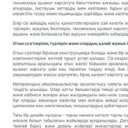
техникалық қызмет көрсетуге бағытталған алғашқы қада
атқарады, ластаушы заттарды зиян келтірмес бұрын ұ
керектігін түсіну инвестицияңызды қорғайды және көлігің
Егер сіз өзіңіздің нақты қажеттіліктеріңізге сай келет
түрлерін, ақаулық белгілерін, техникалық қызмет көрсет
ақшаны және болашақта бас ауруын үнемдейтін хабарда
Отын сүзгілерінің түрлерін және олардың қалай жұмыс і
Отын сүзгілері бірнеше конструкцияда болады және бір 
компоненттеріне жетпей тұрып ұстап қалады. Сіз кездесет
қозғалтқыш арасындағы отын желісі бойымен орналасқа
қызмет көрсету үшін кең таралған таңдау етеді. Бак і
зақымданудан жақсы қорғалған, бірақ қызмет көрсету қ
Материалдық айырмашылықтар орналастыру сияқты маңыз
теңдігін ұсынады. Олар қатты бөлшектерді тиімді ұстайд
және көбінесе жоғары ағын жылдамдығы мен нәзік сүзуд
бұл оларды заманауи көліктер мен жоғары өнімді қолда
целлюлоза мен синтетикалық талшықтардың қабаттарын
Тағы бір дизайн нұсқасы - торлы немесе металл торлы сү
мәселе болып табылатын жүйелерде қолданылады. Дегенм
тікелей бүрку және дизель жүйелері инжекторлар м