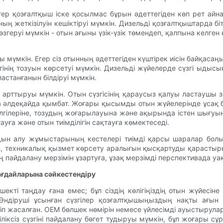
 Егер қозғалтқыш іске қосылмас бұрын әдеттегіден көп рет айн
нның жеткізілуін кешіктіруі мүмкін. Дизельді қозғалтқыштарда б
еруі мүмкін - отын ағыны үзік-үзік төмендеп, қалпына келге
ы мүмкін. Егер сіз отынның әдеттегіден күштірек иісін байқаса
згінің тозуын көрсетуі мүмкін. Дизельді жүйелерде сүзгі ыдыс
астанғанын білдіруі мүмкін.
 арттыруы мүмкін. Отын сүзгісінің қараусыз қалуы ластаушы
да әлдеқайда қымбат. Жоғары қысымды отын жүйелерінде ұсақ
лгілеріне, тозудың жоғарылауына және ақырында істен шығуына
ға және отын тиімділігін сақтауға көмектеседі.
лдын алу жұмыстарының кестелері тиімді қарсы шаралар бол
з, техникалық қызмет көрсету аралығын қысқартуды қарастыры
 пайдалану мерзімін ұзартуға, ұзақ мерзімді перспективада уа
жағдайларына сәйкестендіру
өлшекті таңдау ғана емес; бұл сіздің көлігіңіздің отын жүйесі
 Өндіруші ұсынған сүзгілер қозғалтқышыңыздың нақты ағы
 етіп жасалған. OEM бөлшек нөмірін немесе үйлесімді ауыстыру
сіз сүзгіні пайдалану бөгет тудыруы мүмкін, бұл жоғары сұра