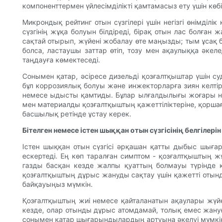
компоненттермен үйлесімділікті қамтамасыз ету үшін көб
Микрондық рейтинг отын сүзгілері үшін негізгі өнімділі
сүзгінің жұқа болуын білдіреді, бірақ отын лас болған
сақтай отырып, жүйені жобалау өте маңызды; тым ұсақ бо
болса, ластаушы заттар өтіп, тозу мен ақаулыққа әкеле
таңдауға көмектеседі.
Сонымен қатар, әсіресе дизельді қозғалтқыштар үшін су
бұл коррозиялық болуы және инжекторларға зиян келтіру
немесе ыдысты қамтиды. Бұлар ылғалдылығы жоғары нем
мен материалды қозғалтқыштың қажеттіліктеріне, қорша
басшылық ретінде ұстау керек.
Бітелген немесе істен шыққан отын сүзгісінің белгілер
Істен шыққан отын сүзгісі әрқашан қатты дыбыс шығар
ескертеді. Ең көп таралған симптом - қозғалтқыштың ж
газды басқан кезде жалпы қуаттың болмауы түрінде көр
қозғалтқыштың дұрыс жануды сақтау үшін қажетті отынды
байқауыңыз мүмкін.
Қозғалтқыштың жиі немесе қайталанатын ақаулары жүйе
кезде, олар отынды дұрыс атомдамай, толық емес жануға
сонымен қатар шығарындылардың артуына әкелуі мүмкін, 