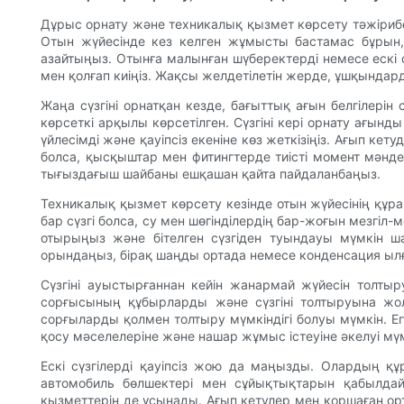
Дұрыс орнату және техникалық қызмет көрсету тәжірибеле
Отын жүйесінде кез келген жұмысты бастамас бұрын,
азайтыңыз. Отынға малынған шүберектерді немесе ескі сү
мен қолғап киіңіз. Жақсы желдетілетін жерде, ұшқында
Жаңа сүзгіні орнатқан кезде, бағыттық ағын белгілерін 
көрсеткі арқылы көрсетілген. Сүзгіні кері орнату ағын
үйлесімді және қауіпсіз екеніне көз жеткізіңіз. Ағып ке
болса, қысқыштар мен фитингтерде тиісті момент мәнд
тығыздағыш шайбаны ешқашан қайта пайдаланбаңыз.
Техникалық қызмет көрсету кезінде отын жүйесінің құра
бар сүзгі болса, су мен шөгінділердің бар-жоғын мезгіл-
отырыңыз және бітелген сүзгіден туындауы мүмкін ш
орындаңыз, бірақ шаңды ортада немесе конденсация ыл
Сүзгіні ауыстырғаннан кейін жанармай жүйесін толты
сорғысының құбырларды және сүзгіні толтыруына жол
сорғыларды қолмен толтыру мүмкіндігі болуы мүмкін. Е
қосу мәселелеріне және нашар жұмыс істеуіне әкелуі мүм
Ескі сүзгілерді қауіпсіз жою да маңызды. Олардың қ
автомобиль бөлшектері мен сұйықтықтарын қабылдай
қызметтерін де ұсынады. Ағып кетулер мен қоршаған орт