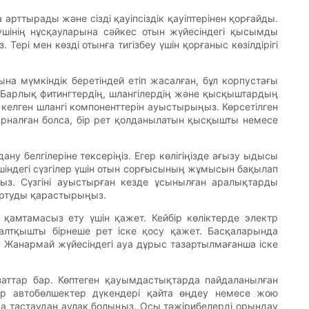
арттырады және сізді қауіпсіздік қауіптерінен қорғайды.
шінің нұсқауларына сәйкес отын жүйесіндегі қысымды
ері мен көзді отынға тигізбеу үшін қорғаныс көзілдірігі
уына мүмкіндік беретіндей етіп жасалған, бұл корпустағы
н. Барлық фитингтердің, шлангілердің және қысқыштардың
ез келген шлангі компоненттерін ауыстырыңыз. Көрсетілген
арналған болса, бір рет қолданылатын қысқышты немесе
у белгілеріне тексеріңіз. Егер көлігіңізде ағызу ыдысы
к ішіндегі сүзгілер үшін отын сорғысының жұмысын бақылап
ыз. Сүзгіні ауыстырған кезде ұсынылған аралықтарды
артуды қарастырыңыз.
қамтамасыз ету үшін қажет. Кейбір көліктерде электр
алтқышты бірнеше рет іске қосу қажет. Басқаларында
. Жанармай жүйесіндегі ауа дұрыс тазартылмағанша іске
заттар бар. Көптеген қауымдастықтарда пайдаланылған
ір автобөлшектер дүкендері қайта өңдеу немесе жою
сқа тастаудан аулақ болыңыз. Осы тәжірибелерді орындау