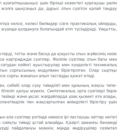
 қозғалтқышыңыз үшін бірінші кезектегі қорғаушы рөлін
жолға шықсаңыз да, дұрыс отын сүзгісін қалай таңдау
гіңіз келсе, келесі бөлімдер сізге практикалық ойларды,
жүзінде қолдануға болатындай етіп түсіндіреді. Уақытты,
ерді, тотты және басқа да қоқысты отын жүйесінің нәзік
есе картридждік сүзгілер. Желілік сүзгілер отын багы мен
атудан кейінгі ауыстырулар мен күнделікті техникалық
 отын сорғысының модулімен біріктірілген. Олар сыртқы
есе сорғы жинағын алып тастауды қажет етеді.
 себебі олар сүзу тиімділігі мен құнының жақсы тепе-
бітеліп қалуы мүмкін. Синтетикалық орта сүзгілері берік
төзімді және ұқсас жағдайларда ұзақ қызмет ете алады,
етімділік пен жақсартылған өнімділікті біріктіру үшін
ала сүзгілер ретінде немесе ірі ластаушы заттар негізгі
сияқты тиімді ұстай алмайды. Қазіргі заманғы бензинді
уді пайдалануы мүмкін; мұнда өндірушілер сезімтал