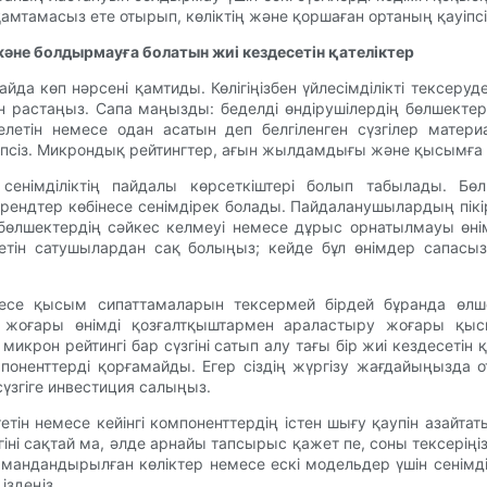
қамтамасыз ете отырып, көліктің және қоршаған ортаның қауіпсі
әне болдырмауға болатын жиі кездесетін қателіктер
йда көп нәрсені қамтиды. Көлігіңізбен үйлесімділікті тексеру
ін растаңыз. Сапа маңызды: беделді өндірушілердің бөлшект
летін немесе одан асатын деп белгіленген сүзгілер материа
псіз. Микрондық рейтингтер, ағын жылдамдығы және қысымға төз
енімділіктің пайдалы көрсеткіштері болып табылады. Бөл
ендтер көбінесе сенімдірек болады. Пайдаланушылардың пікірл
 бөлшектердің сәйкес келмеуі немесе дұрыс орнатылмауы өні
етін сатушылардан сақ болыңыз; кейде бұл өнімдер сапасыз
месе қысым сипаттамаларын тексермей бірдей бұранда өлше
ды жоғары өнімді қозғалтқыштармен араластыру жоғары қ
микрон рейтингі бар сүзгіні сатып алу тағы бір жиі кездесетін 
омпоненттерді қорғамайды. Егер сіздің жүргізу жағдайыңызда
үзгіге инвестиция салыңыз.
етін немесе кейінгі компоненттердің істен шығу қаупін азайта
згіні сақтай ма, әлде арнайы тапсырыс қажет пе, соны тексерің
амандандырылған көліктер немесе ескі модельдер үшін сенімд
іздеңіз.