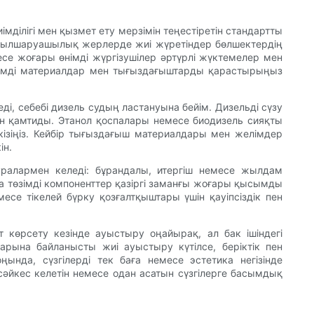
мділігі мен қызмет ету мерзімін теңестіретін стандартты
 ауылшаруашылық жерлерде жиі жүретіндер бөлшектердің
есе жоғары өнімді жүргізушілер әртүрлі жүктемелер мен
өзімді материалдар мен тығыздағыштарды қарастырыңыз
ді, себебі дизель судың ластануына бейім. Дизельді сүзу
ін қамтиды. Этанол қоспалары немесе биодизель сияқты
кізіңіз. Кейбір тығыздағыш материалдары мен желімдер
ін.
ралармен келеді: бұрандалы, итергіш немесе жылдам
а төзімді компоненттер қазіргі заманғы жоғары қысымды
се тікелей бүрку қозғалтқыштары үшін қауіпсіздік пен
т көрсету кезінде ауыстыру оңайырақ, ал бак ішіндегі
рына байланысты жиі ауыстыру күтілсе, беріктік пен
нда, сүзгілерді тек баға немесе эстетика негізінде
сәйкес келетін немесе одан асатын сүзгілерге басымдық
.