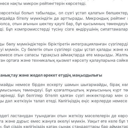
інесе нақты микрон рейтингтерін көрсетеді.
к көрсеткіші болып табылады, ол сүзгі ұстап қалатын бөлшекте
 жағдайда бітелу мүмкіндігін де арттырады. Микрондық рейтин
лса, отын ағынын шектеу қаупі бар, бұл қысымның төмендеуіне 
ді. Бұл компромисстерді түсіну сізге өндірушінің сипаттамалар
ды бөлу мүмкіндіктерін біріктіретін интеграцияланған сүзгіле
і мүмкін. Су бөлетін отын сүзгілері суды ұстап қалады және к
есе отын сапасы тұрақсыз аймақтарда өте маңызды. Жалпы алғ
ған ортаға және техникалық қызмет көрсету қалауларына сәйке
ін анықтау және жедел әрекет етудің маңыздылығы
майды немесе бірден ескерту шамын шығармайды, бірақ көліг
ұмысының төмендеуі. Бұл қозғалтқыштың жұмысының күрт төме
інеді. Бұл белгілер бітеліп қалған сүзгі инжекторлар мен 
 дәл жеткізуін талап етеді. Көлігіңіздің еңіс жерлерде неме
дегі ластанудан туындаған отын жеткізу мәселелерін де көр
 және дұрыс емес жануға әкелуі мүмкін. Уақыт өте келе бұл те
бұл сіздің көлігіңіздің қатаң сынақ стандарттары бар аймақта