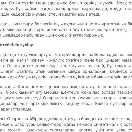
м. Отын сүзгісі маңызды емес болып көрінуі мүмкін, бірақ ол
стайды. Күн сайын шаңды жолдармен жүрсеңіз де, кейде тас 
іздің кедергісіз жұмыс істеуін қамтамасыз етеді.
ін жақсы ауыстыру бөлшегін ең жақсысынан не ажырататынын біл
у бойынша кеңестерді және сатып алу стратегияларын анық, іс 
р шешімдер қабылдау үшін оқуды жалғастырыңыз.
стейтінін түсіну
мақсатқа жету үшін әртүрлі материалдарды пайдаланады: бөлшект
ін екі негізгі жіктеу - желілік сүзгілер және бак ішіндегі нем
н. Олар әдетте қолжетімді және ауыстыру оңай, бұл оларды с
шіндегі сүзгілер отын багының ішінде орналасқан, көбінесе
иынырақ болуы мүмкін, кейде бактың ішінара бөлшектелуін нем
ды. Қағаз немесе целлюлозалық орта сүзгілері кең таралған,
ы, бірақ қызмет ету мерзімі шектеулі және лас ортада тезірек 
і қамтамасыз етеді. Олар ылғал мен химиялық заттарға жақсы 
нбалар үшін артықшылықты таңдау етеді. Кейбір сүзгілер қолж
 араластырады.
згі. Оларды кейбір жағдайларда жууға болады және әдетте алдын 
ен, олар ұсақ бөлшектерді қағаз немесе синтетикалық орта 
ен жоғары қысымды сорғыларды қорғау үшін өте ұсақ сүз