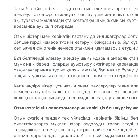
Тағы бір айқын белгі - әдеттен тыс іске қосу әрекеті.
шектеулі отын сүзгісі жануды бастау үшін жеткілікті оты
ақ, тұрақты жылдамдықта қозғалтқыштың жұмысы күрт өзг
арасында ауысып отырады.
Отын иістері мен көрінетін ластану да индикаторлар болу
бөлшектерді немесе түсінің өзгеруін байқасаңыз, бұл сү
көп ылғал сіңіргенін немесе отынмен қамтамасыз етудің л
Бұл белгілерді елемеу жөндеу шығындарын айтарлықтай
мүмкіндік береді, оларды ауыстыру сүзгілерге қараған
саңылауларында тұрып қалуы мүмкін, бұл нашар бүрку ү
арқылы уақтылы әрекет ету ағынды компоненттерді сақтау
Көлік өндірушілері ұсынатын үнемі тексерулер және а
немесе әртүрлі сапалы отын көздерінен отын тұтынсаңы
жою қозғалтқышыңыздың сенімділігін сақтауға және оның
Отын сүзгісінің сипаттамаларын көлігіңіз бен жүргізу 
Отын сүзгісін таңдау тек үйлесімді көрінетін бірінші б
сипаттамаларға мұқият назар аударуды талап етеді.
төзімділігіне және қосқыш түрлеріне сәйкес келетіндей
сенімді дерекқорды қараңыз. Ағын сыйымдылығы жеткілік