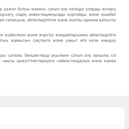
р қажет болуы мүмкін; сатып алу кезінде оларды ескеру
с орнату сіздің инвестицияңызды қорғайды және қымбат
ал сапасына, үйлесімділігіне және жалпы құнына қатысты
тын жүйесімен және жүргізу жағдайларымен үйлесімділігін
ыштың жұмысын сақтауға және уақыт өте келе жөндеу
оғары сапалы бөлшектерді ақылмен сатып алу арқылы сіз
 нақты қажеттіліктеріңізге сәйкестендіріңіз және күмән