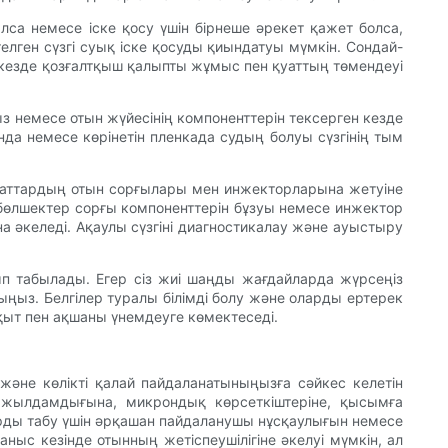
алса немесе іске қосу үшін бірнеше әрекет қажет болса,
ітелген сүзгі суық іске қосуды қиындатуы мүмкін. Сондай-
н кезде қозғалтқыш қалыпты жұмыс пен қуаттың төмендеуі
ңыз немесе отын жүйесінің компоненттерін тексерген кезде
ында немесе көрінетін пленкада судың болуы сүзгінің тым
 заттардың отын сорғылары мен инжекторларына жетуіне
 бөлшектер сорғы компоненттерін бұзуы немесе инжектор
 әкеледі. Ақаулы сүзгіні диагностикалау және ауыстыру
ып табылады. Егер сіз жиі шаңды жағдайларда жүрсеңіз
ңыз. Белгілер туралы білімді болу және оларды ертерек
қыт пен ақшаны үнемдеуге көмектеседі.
не және көлікті қалай пайдаланатыныңызға сәйкес келетін
н жылдамдығына, микрондық көрсеткіштеріне, қысымға
ларды табу үшін әрқашан пайдаланушы нұсқаулығын немесе
ныс кезінде отынның жетіспеушілігіне әкелуі мүмкін, ал