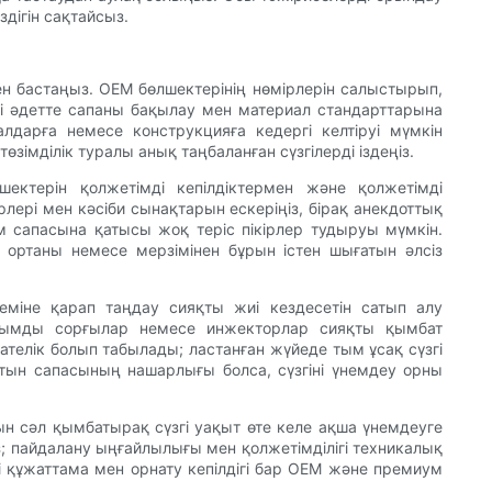
здігін сақтайсыз.
ден бастаңыз. OEM бөлшектерінің нөмірлерін салыстырып,
ері әдетте сапаны бақылау мен материал стандарттарына
лдарға немесе конструкцияға кедергі келтіруі мүмкін
імділік туралы анық таңбаланған сүзгілерді іздеңіз.
шектерін қолжетімді кепілдіктермен және қолжетімді
ері мен кәсіби сынақтарын ескеріңіз, бірақ анекдоттық
м сапасына қатысы жоқ теріс пікірлер тудыруы мүмкін.
 ортаны немесе мерзімінен бұрын істен шығатын әлсіз
міне қарап таңдау сияқты жиі кездесетін сатып алу
ысымды сорғылар немесе инжекторлар сияқты қымбат
қателік болып табылады; ластанған жүйеде тым ұсақ сүзгі
 отын сапасының нашарлығы болса, сүзгіні үнемдеу орны
тын сәл қымбатырақ сүзгі уақыт өте келе ақша үнемдеуге
із; пайдалану ыңғайлылығы мен қолжетімділігі техникалық
і құжаттама мен орнату кепілдігі бар OEM және премиум