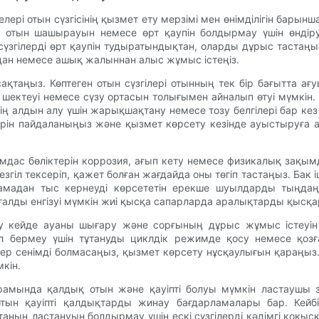
рі отын сүзгісінің қызмет ету мерзімі мен өнімділігін барынша 
 отын шашырауын немесе өрт қаупін болдырмау үшін өндіру
згілерді өрт қаупін тудыратындықтан, оларды дұрыс тастаңыз. Т
рдан немесе ашық жалыннан алыс жұмыс істеңіз.
сақтаңыз. Көптеген отын сүзгілері отынның тек бір бағытта ағ
ды шектеуі немесе сүзу ортасын толығымен айналып өтуі мүмкі
тудің алдын алу үшін жарықшақтану немесе тозу белгілері бар к
ерін пайдаланыңыз және қызмет көрсету кезінде ауыстыруға 
мдас бөліктерін коррозия, ағып кету немесе физикалық зақымдан
мезгіл тексеріп, қажет болған жағдайда оны төгіп тастаңыз. Ба
амадан тыс кернеуді көрсететін ерекше шуылдарды тыңдаң
ғалды енгізуі мүмкін жиі қысқа сапарларда аралықтарды қысқ
ру кейде ауаны шығару және сорғының дұрыс жұмыс істеуін 
 бермеу үшін тұтануды циклдік режимде қосу немесе қозғ
гер сенімді болмасаңыз, қызмет көрсету нұсқаулығын қараңыз
кін.
ұрамында қалдық отын және қауіпті болуы мүмкін ластаушы 
тын қауіпті қалдықтарды жинау бағдарламалары бар. Кейб
аның ластануын болдырмау үшін ескі сүзгілерді кәдімгі қоқы