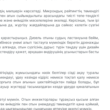
рдің мөлшерін көрсетеді. Микрондық рейтингтің төмендігі
г пен ағын сыйымдылығы арасындағы тиісті тепе-теңдікті
және өнімділік мәселелеріне әкеледі. Керісінше, тым ірі
ына да, жүргізу жағдайларына да сәйкес келетін сүзгіні
рді қарастырыңыз. Дизель отыны судың ластануына бейім,
өбінесе үнемі алып тастауға мүмкіндік беретін дренажды
анда, отын сүзгісінің дұрыс түрін таңдау үшін дизайн
стендіру қажет, әрқашан өндірушінің ұсыныстарын басты
іңіздің жұмысындағы нәзік белгілер сізді ақау туралы
ндеуі, үдеу кезінде кідіріс немесе тоқтап қалу немесе
сорғыға отын ағынын шектейтіндіктен пайда болады, бұл
се ауыр жүктерді тасымалдаған кезде үдеуде қиналатынын
сетуі мүмкін. Отын инжекторлары тұрақсыз қысым алған
к өнімділік пен отын үнемдеуді төмендетіп қана қоймай,
рда шығарындылар сынағынан өтпеуіне әкелуі мүмкін.