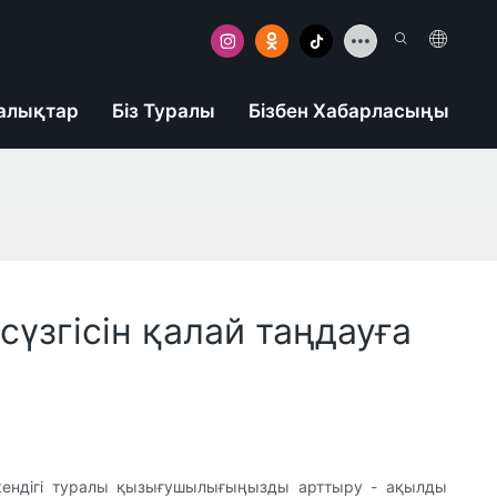
алықтар
Біз Туралы
Бізбен Хабарласыңы
сүзгісін қалай таңдауға
 екендігі туралы қызығушылығыңызды арттыру - ақылды