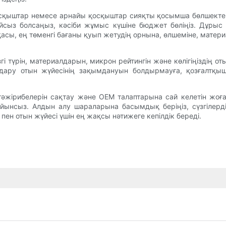
қысқыштар немесе арнайы қосқыштар сияқты қосымша бөлшекте
ңғайсыз болсаңыз, кәсіби жұмыс күшіне бюджет бөліңіз. Дұры
қасы, ең төменгі бағаны қуып жетудің орнына, өлшеміне, матери
гі түрін, материалдарын, микрон рейтингін және көлігіңіздің о
удару отын жүйесінің зақымдануын болдырмауға, қозғалтқ
ату тәжірибелерін сақтау және OEM талаптарына сай келетін ж
айынсыз. Алдын алу шараларына басымдық беріңіз, сүзгілерді
пен отын жүйесі үшін ең жақсы нәтижеге кепілдік береді.