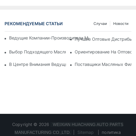
РЕКОМЕНДУЕМЫЕ СТАТЬИ
Случаи
Новости
Ведущие Компании-Производители Масляных Фильтров: Вс
Лучшие Оптовые Дистрибьют
Выбор Подходящего Масляного Фильтра Для Вашей Модел
Ориентирование На Оптовом
В Центре Внимания Ведущие Производители Масляных Фил
Поставщики Масляных Фильт
Copyright © 2026
WEIXIAN HUACHANG AUTO PARTS
|
Sitemap
|
политика
MANUFACTURING CO.,LTD.