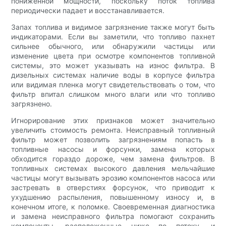
пониженной мощности, поскольку поток топлива
периодически падает и восстанавливается.
Запах топлива и видимое загрязнение также могут быть
индикаторами. Если вы заметили, что топливо пахнет
сильнее обычного, или обнаружили частицы или
изменение цвета при осмотре компонентов топливной
системы, это может указывать на износ фильтра. В
дизельных системах наличие воды в корпусе фильтра
или видимая пленка могут свидетельствовать о том, что
фильтр впитал слишком много влаги или что топливо
загрязнено.
Игнорирование этих признаков может значительно
увеличить стоимость ремонта. Неисправный топливный
фильтр может позволить загрязнениям попасть в
топливные насосы и форсунки, замена которых
обходится гораздо дороже, чем замена фильтров. В
топливных системах высокого давления мельчайшие
частицы могут вызывать эрозию компонентов насоса или
застревать в отверстиях форсунок, что приводит к
ухудшению распыления, повышенному износу и, в
конечном итоге, к поломке. Своевременная диагностика
и замена неисправного фильтра помогают сохранить
компоненты, расположенные ниже по потоку, и