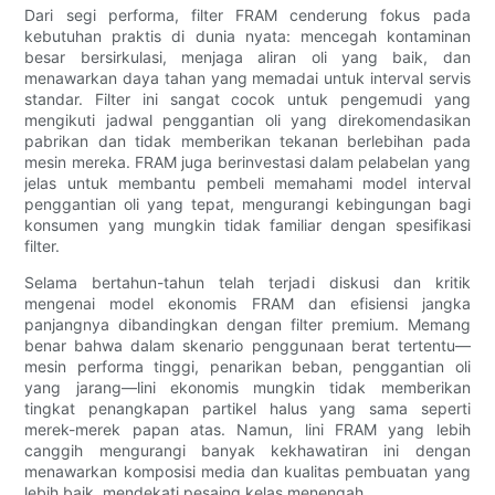
Dari segi performa, filter FRAM cenderung fokus pada
kebutuhan praktis di dunia nyata: mencegah kontaminan
besar bersirkulasi, menjaga aliran oli yang baik, dan
menawarkan daya tahan yang memadai untuk interval servis
standar. Filter ini sangat cocok untuk pengemudi yang
mengikuti jadwal penggantian oli yang direkomendasikan
pabrikan dan tidak memberikan tekanan berlebihan pada
mesin mereka. FRAM juga berinvestasi dalam pelabelan yang
jelas untuk membantu pembeli memahami model interval
penggantian oli yang tepat, mengurangi kebingungan bagi
konsumen yang mungkin tidak familiar dengan spesifikasi
filter.
Selama bertahun-tahun telah terjadi diskusi dan kritik
mengenai model ekonomis FRAM dan efisiensi jangka
panjangnya dibandingkan dengan filter premium. Memang
benar bahwa dalam skenario penggunaan berat tertentu—
mesin performa tinggi, penarikan beban, penggantian oli
yang jarang—lini ekonomis mungkin tidak memberikan
tingkat penangkapan partikel halus yang sama seperti
merek-merek papan atas. Namun, lini FRAM yang lebih
canggih mengurangi banyak kekhawatiran ini dengan
menawarkan komposisi media dan kualitas pembuatan yang
lebih baik, mendekati pesaing kelas menengah.