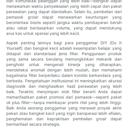
dan komunikasi pelanggan yang lebih baik—bengkel dapat
menawarkan waktu penyelesaian yang lebih cepat dan paket
perawatan yang dapat diandalkan. Selain itu, pembelian dari
pemasok grosir dapat menawarkan keuntungan yang
berorientasi bisnis seperti jangka waktu pembayaran bersih
atau rabat berdasarkan volume, yang dapat mendukung
arus kas untuk operasi yang lebih kecil.
Aspek penting lainnya bagi para penggemar DIY (Do It
Yourself) dan bengkel kecil adalah kesempatan belajar yang
didapat dari standarisasi jenis filter. Penggunaan produk
yang sama secara berulang memungkinkan mekanik dan
penghobi untuk mengenali kinerja yang diharapkan,
mendeteksi anomali dengan lebih mudah, dan memahami
bagaimana filter berperilaku dalam kondisi berkendara yang
berbeda. Pengetahuan institusional ini meningkatkan akurasi
diagnostik dan menghasilkan hasil perawatan yang lebih
baik. Terakhir, menyimpan stok filter berarti Anda dapat
memanfaatkan paket promosi dari pemasok—seperti paket
oli plus filter—tanpa membayar premi ritel yang lebih tinggi.
Baik Anda seorang penggemar yang merawat proyek akhir
pekan atau bengkel kecil yang ingin beroperasi lebih efisien,
penghematan dan kepraktisan pembelian grosir dapat
bermanfaat secara strategis.