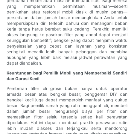
perubahan model atau masalah kompatibilitas. Bagi mereka
yang memperhatikan permintaan musiman—seperti
pernikahan atau restorasi mobil klasik di musim panas—
persediaan dalam jumlah besar memungkinkan Anda untuk
mempersiapkan diri terlebih dahulu dan menangani beban
kerja tanpa harus berebut suku cadang. Terakhir, memiliki
akses langsung ke pasokan filter yang andal dapat menjadi
keunggulan kompetitif; bengkel yang dapat menjamin waktu
penyelesaian yang cepat dan layanan yang konsisten
seringkali menarik lebih banyak pelanggan dan membina
hubungan yang lebih baik melalui jadwal perawatan yang
dapat diandalkan.
Keuntungan bagi Pemilik Mobil yang Memperbaiki Sendiri
dan Garasi Kecil
Pembelian filter oli grosir bukan hanya untuk operator
armada besar atau bengkel besar; penggemar DIY dan
bengkel kecil juga dapat memperoleh manfaat yang cukup
besar. Bagi pemilik rumah yang rutin mengganti oli, membeli
dalam jumlah besar mengurangi biaya per filter dan
memastikan filter selalu tersedia setiap kali perawatan
diperlukan. Hal ini dapat membuat praktik perawatan rutin
lebih mudah diakses dan terjangkau serta mendorong
kepatuhan terhadap interval servis yang direkomendasikan.