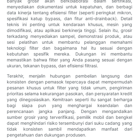
banyak grosir akan berkolaborasi dalam sertifikasi,
menyediakan dokumentasi untuk kepatuhan, dan berbagi
data kinerja tentang efisiensi filter (seperti peringkat mikron,
spesifikasi katup bypass, dan fitur anti-drainback). Detail
teknis ini penting untuk kendaraan khusus, mesin yang
dimodifikasi, atau aplikasi berkinerja tinggi. Selain itu, grosir
terkadang menyediakan sampel, demonstrasi produk, atau
sesi pelatihan untuk membantu pelanggan memahami
teknologi filter dan bagaimana hal itu sesuai dengan
kebutuhan spesifik mereka. Dukungan ini membantu
memastikan bahwa filter yang Anda pasang sesuai dengan
ukuran, tekanan bypass, dan efisiensi filtrasi.
Terakhir, menjalin hubungan pembelian langsung dan
konsisten dengan pemasok tepercaya dapat mempermudah
pesanan khusus untuk filter yang tidak umum, pengiriman
prioritas selama kekurangan pasokan, dan persyaratan kredit
yang dinegosiasikan. Kemitraan seperti itu sangat berharga
bagi siapa pun yang menghargai keandalan dan
perencanaan jangka panjang. Dengan mengandalkan
sumber grosir yang terverifikasi, pemilik mobil dan bengkel
dapat menghindari risiko tersembunyi dari suku cadang yang
tidak konsisten sambil mendapatkan manfaat dari
pengetahuan dan dukungan produsen.