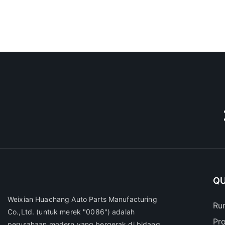
QU
Weixian Huachang Auto Parts Manufacturing
Ru
Co.,Ltd.
(untuk merek "0086") adalah
Pr
perusahaan modern yang bergerak di bidang