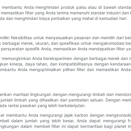
dapat membantu Anda menghindari produk palsu atau di bawah stan
emastikan filter yang Anda terima memenuhi standar industri dan b
nda dan menghindari biaya perbaikan yang mahal di kemudian hari.
emiliki fleksibilitas untuk menyesuaikan pesanan dan memilih dari b
suk berbagai merek, ukuran, dan spesifikasi untuk mengakomodasi ber
ersyaratan spesifik Anda, memastikan Anda mendapatkan filter ya
h besar memungkinkan Anda bereksperimen dengan berbagai merek da
ngkan kinerja, daya tahan, dan kompatibilitasnya dengan kenda
at membantu Anda mengoptimalkan pilihan filter dan memastikan An
mberikan manfaat lingkungan dengan mengurangi limbah dan mendoro
umlah limbah yang dihasilkan dari pembelian satuan. Dengan mem
da rantai pasokan yang lebih berkelanjutan.
ar dapat membantu Anda mengurangi jejak karbon dengan mengkonso
eli dalam jumlah yang lebih besar, Anda dapat mengurangi fre
gkungan dalam membeli filter ini dapat bermanfaat bagi planet 