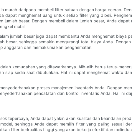
uh lebih murah daripada membeli filter satuan dengan harga eceran.
a dapat menghemat uang untuk setiap filter yang dibeli. Penghema
alam jumlah besar. Dengan membeli dalam jumlah besar, Anda dapat
engkel mobil.
rosir dalam jumlah besar juga dapat membantu Anda menghemat biaya
umlah besar, sehingga semakin mengurangi total biaya Anda. Deng
dap anggaran dan memaksimalkan penghematan.
r adalah kemudahan yang ditawarkannya. Alih-alih harus terus-mener
n siap sedia saat dibutuhkan. Hal ini dapat menghemat waktu da
dapat menyederhanakan proses manajemen inventaris Anda. Dengan me
 menyederhanakan pencatatan dan kontrol inventaris Anda. Hal ini
masok tepercaya, Anda dapat yakin akan kualitas dan keandalan pro
model, sehingga Anda dapat memilih filter yang paling sesuai de
 filter berkualitas tinggi yang akan bekerja efektif dan melindun