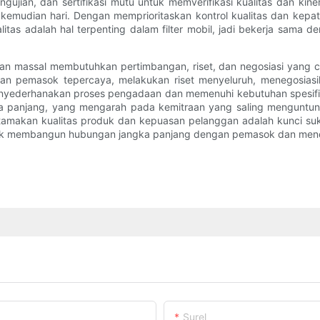
ngujian, dan sertifikasi mutu untuk memverifikasi kualitas dan kin
 kemudian hari. Dengan memprioritaskan kontrol kualitas dan kepat
itas adalah hal terpenting dalam filter mobil, jadi bekerja sam
nan massal membutuhkan pertimbangan, riset, dan negosiasi yang
 pemasok tepercaya, melakukan riset menyeluruh, menegosiasik
enyederhanakan proses pengadaan dan memenuhi kebutuhan spesifik
a panjang, yang mengarah pada kemitraan yang saling menguntungk
makan kualitas produk dan kepuasan pelanggan adalah kunci sukse
uk membangun hubungan jangka panjang dengan pemasok dan mencapa
Surel