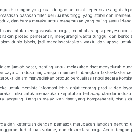
mbangun hubungan yang kuat dengan pemasok tepercaya sangatlah 
astikan pasokan filter berkualitas tinggi yang stabil dan memenuh
roduk, dan harga mereka untuk menemukan yang paling sesuai deng
bisnis untuk menegosiasikan harga, membahas opsi penyesuaian
anakan proses pemesanan, mengurangi waktu tunggu, dan berkolabo
g dalam dunia bisnis, jadi menginvestasikan waktu dan upaya 
lam jumlah besar, penting untuk melakukan riset menyeluruh guna m
rcaya di industri ini, dengan mempertimbangkan faktor-faktor sep
erbukti dalam menyediakan produk berkualitas tinggi secara konsiste
eka untuk meminta informasi lebih lanjut tentang produk dan lay
mereka miliki untuk memastikan kepatuhan terhadap standar indust
ara langsung. Dengan melakukan riset yang komprehensif, bisnis
i harga dan ketentuan dengan pemasok merupakan langkah pentin
nggaran, kebutuhan volume, dan ekspektasi harga Anda dengan jel