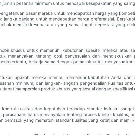
an jumlah pesanan minimum untuk mencapai kesepakatan yang sali
n pengetahuan pasar mereka untuk mendapatkan harga yang kompetit
 jangka panjang untuk mendapatkan harga preferensial. Bersikap
hak memiliki kesepakatan yang sama. Ingat, negosiasi yang efekti
 mobil khusus untuk memenuhi kebutuhan spesifik mereka atau s
tuk menanyakan tentang opsi penyesuaian dan mendiskusikan p
a kinerja tertentu, bekerja sama dengan pemasok untuk menyesuai
entukan apakah mereka mampu memenuhi kebutuhan Anda dan bi
 pesanan minimum, dan langkah-langkah pengendalian kualitas unt
nis dapat memperoleh produk khusus yang sesuai dengan spesifikas
n kontrol kualitas dan kepatuhan terhadap standar industri sang
perusahaan harus menanyakan tentang proses kontrol kualitas, pros
lah pemasok yang mematuhi standar kualitas yang ketat dan memiliki