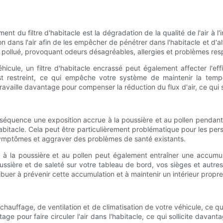
u filtre d'habitacle est la dégradation de la qualité de l'air à l'in
on dans l'air afin de les empêcher de pénétrer dans l'habitacle et d'alt
re pollué, provoquant odeurs désagréables, allergies et problèmes resp
 véhicule, un filtre d'habitacle encrassé peut également affecter l'
r est restreint, ce qui empêche votre système de maintenir la tem
availle davantage pour compenser la réduction du flux d'air, ce qui 
équence une exposition accrue à la poussière et au pollen pendant l
'habitacle. Cela peut être particulièrement problématique pour les per
 symptômes et aggraver des problèmes de santé existants.
à la poussière et au pollen peut également entraîner une accumula
sière et de saleté sur votre tableau de bord, vos sièges et autres
ibuer à prévenir cette accumulation et à maintenir un intérieur propre 
 de chauffage, de ventilation et de climatisation de votre véhicule, c
ntage pour faire circuler l'air dans l'habitacle, ce qui sollicite dava