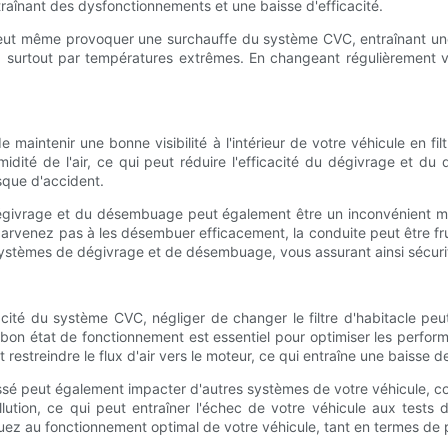
traînant des dysfonctionnements et une baisse d'efficacité.
é peut même provoquer une surchauffe du système CVC, entraînant un
le, surtout par températures extrêmes. En changeant régulièrement v
de maintenir une bonne visibilité à l'intérieur de votre véhicule en fi
'humidité de l'air, ce qui peut réduire l'efficacité du dégivrage e
isque d'accident.
dégivrage et du désembuage peut également être un inconvénient ma
arvenez pas à les désembuer efficacement, la conduite peut être frus
ystèmes de dégivrage et de désembuage, vous assurant ainsi sécurité
ficacité du système CVC, négliger de changer le filtre d'habitacle p
n bon état de fonctionnement est essentiel pour optimiser les perfor
 restreindre le flux d'air vers le moteur, ce qui entraîne une baiss
assé peut également impacter d'autres systèmes de votre véhicule, c
ution, ce qui peut entraîner l'échec de votre véhicule aux tests d
ibuez au fonctionnement optimal de votre véhicule, tant en termes d