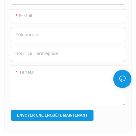
côtés avant et arrière. La
plaquettes de frein avec
couleur grise leur donne un
une combinaison frappante
E-Mail
look moderne et
de couleurs rouge et noir.
sophistiqué. Chaque
Chaque plaquette de frein
Téléphone
plaquette de frein a un
comprend du texte blanc
texte blanc clair à sa
et des logos imprimés sur la
surface, comme «D1963
zone rouge de sa surface,
Nom De L'entreprise
2DE15A3191» et «DAD - 81963
ajoutant une touche de
- 9188 MSR / 2DE15A3191», ce
modernité et d'identité de
Teneur
qui aide à une identification
marque. Ils sont conçus
facile des informations sur
avec une forme régulière,
le produit
dégageant une forte
esthétique du produit
industriel
ENVOYER UNE ENQUÊTE MAINTENANT