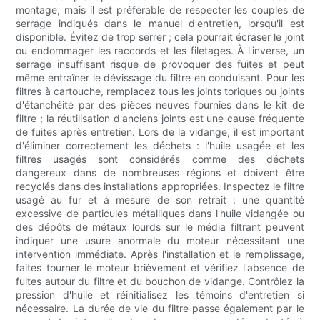
montage, mais il est préférable de respecter les couples de
serrage indiqués dans le manuel d'entretien, lorsqu'il est
disponible. Évitez de trop serrer ; cela pourrait écraser le joint
ou endommager les raccords et les filetages. À l'inverse, un
serrage insuffisant risque de provoquer des fuites et peut
même entraîner le dévissage du filtre en conduisant. Pour les
filtres à cartouche, remplacez tous les joints toriques ou joints
d'étanchéité par des pièces neuves fournies dans le kit de
filtre ; la réutilisation d'anciens joints est une cause fréquente
de fuites après entretien. Lors de la vidange, il est important
d'éliminer correctement les déchets : l'huile usagée et les
filtres usagés sont considérés comme des déchets
dangereux dans de nombreuses régions et doivent être
recyclés dans des installations appropriées. Inspectez le filtre
usagé au fur et à mesure de son retrait : une quantité
excessive de particules métalliques dans l'huile vidangée ou
des dépôts de métaux lourds sur le média filtrant peuvent
indiquer une usure anormale du moteur nécessitant une
intervention immédiate. Après l'installation et le remplissage,
faites tourner le moteur brièvement et vérifiez l'absence de
fuites autour du filtre et du bouchon de vidange. Contrôlez la
pression d'huile et réinitialisez les témoins d'entretien si
nécessaire. La durée de vie du filtre passe également par le