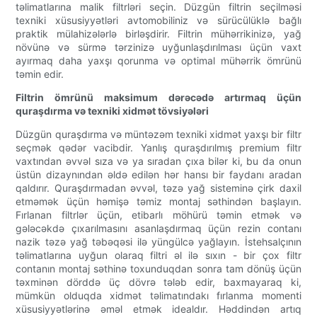
təlimatlarına malik filtrləri seçin. Düzgün filtrin seçilməsi
texniki xüsusiyyətləri avtomobiliniz və sürücülüklə bağlı
praktik mülahizələrlə birləşdirir. Filtrin mühərrikinizə, yağ
növünə və sürmə tərzinizə uyğunlaşdırılması üçün vaxt
ayırmaq daha yaxşı qorunma və optimal mühərrik ömrünü
təmin edir.
Filtrin ömrünü maksimum dərəcədə artırmaq üçün
quraşdırma və texniki xidmət tövsiyələri
Düzgün quraşdırma və müntəzəm texniki xidmət yaxşı bir filtr
seçmək qədər vacibdir. Yanlış quraşdırılmış premium filtr
vaxtından əvvəl sıza və ya sıradan çıxa bilər ki, bu da onun
üstün dizaynından əldə edilən hər hansı bir faydanı aradan
qaldırır. Quraşdırmadan əvvəl, təzə yağ sisteminə çirk daxil
etməmək üçün həmişə təmiz montaj səthindən başlayın.
Fırlanan filtrlər üçün, etibarlı möhürü təmin etmək və
gələcəkdə çıxarılmasını asanlaşdırmaq üçün rezin contanı
nazik təzə yağ təbəqəsi ilə yüngülcə yağlayın. İstehsalçının
təlimatlarına uyğun olaraq filtri əl ilə sıxın - bir çox filtr
contanın montaj səthinə toxunduqdan sonra tam dönüş üçün
təxminən dörddə üç dövrə tələb edir, baxmayaraq ki,
mümkün olduqda xidmət təlimatındakı fırlanma momenti
xüsusiyyətlərinə əməl etmək idealdır. Həddindən artıq