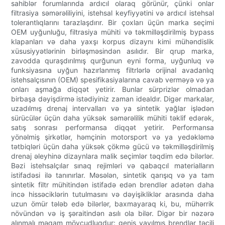
sahiblər forumlarında ardıcıl olaraq görünür, çünki onlar
filtrasiya səmərəliliyini, istehsal keyfiyyətini və ardıcıl istehsal
tolerantlıqlarını tarazlaşdırır. Bir çoxları üçün marka seçimi
OEM uyğunluğu, filtrasiya mühiti və təkmilləşdirilmiş bypass
klapanları və daha yaxşı korpus dizaynı kimi mühəndislik
xüsusiyyətlərinin birləşməsindən asılıdır. Bir qrup marka,
zavodda quraşdırılmış qurğunun eyni forma, uyğunluq və
funksiyasına uyğun hazırlanmış filtrlərlə orijinal avadanlıq
istehsalçısının (OEM) spesifikasiyalarına cavab verməyə və ya
onları aşmağa diqqət yetirir. Bunlar sürprizlər olmadan
birbaşa dəyişdirmə istədiyiniz zaman idealdır. Digər markalar,
uzadılmış drenaj intervalları və ya sintetik yağlar işlədən
sürücülər üçün daha yüksək səmərəlilik mühiti təklif edərək,
satış sonrası performansa diqqət yetirir. Performansa
yönəlmiş şirkətlər, həmçinin motorsport və ya yedəkləmə
tətbiqləri üçün daha yüksək çökmə gücü və təkmilləşdirilmiş
drenaj əleyhinə dizaynlara malik seçimlər təqdim edə bilərlər.
Bəzi istehsalçılar sınaq rejimləri və qabaqcıl materialların
istifadəsi ilə tanınırlar. Məsələn, sintetik qarışıq və ya tam
sintetik filtr mühitindən istifadə edən brendlər adətən daha
incə hissəciklərin tutulmasını və dəyişikliklər arasında daha
uzun ömür tələb edə bilərlər, baxmayaraq ki, bu, mühərrik
növündən və iş şəraitindən asılı ola bilər. Digər bir nəzərə
alınmalı məqam mövcudluqdur: geniş yayılmış brendlər təcili