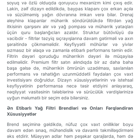
soyuq və özlü olduqda qoruyucu mexanizm kimi çıxış edir.
Lakin, zəif dizayn edildikdə, baypas klapanı çox erkən açıla
və süzülməmiş yağın dövranına imkan verə bilər. Drenaj
əleyhinə klapanlar mühərrik söndürüldükdə filtrdən yağ
itkisinin qarşısını alır və yağ pompası və mühərrik yataqları
üçün quru başlanğıcları azaldır. Struktur bütövlüyü də
vacibdir - filtrlər təzyiq sıçrayışlarına davam gətirməli və axın
şəraitində çökməməlidir. Keyfiyyətli möhürlər və yivlər
sızmasız bir əlaqə və zamanla etibarlı performans təmin edir.
Filtrin dəyəri qoruduğu mühərrikin dəyəri ilə müqayisə
edilməlidir. Premium filtr satın alındıqda bir az daha baha
başa gəlsə də, mühərrikin ömrünün uzadılması, saxlanılan
performans və rahatlığın uzunmüddətli faydaları çox vaxt
investisiyanı doğruldur. Dizayn xüsusiyyətlərinin və istehsal
keyfiyyətinin performansa necə təsir etdiyini anlayaraq,
nəqliyyat vasitəsinin tələblərinə və sürücülük vərdişlərinizə
uyğun məlumatlı bir seçim edə bilərsiniz.
Ən Etibarlı Yağ Filtri Brendləri və Onları Fərqləndirən
Xüsusiyyətlər
Brend seçiminə gəldikdə, nüfuz çox vaxt onilliklər boyu
davam edən sınaq, mühəndislik və davamlı təkmilləşdirməni
əks etdirir. Müəyyən adlar həm peşəkar qarajlarda, həm də