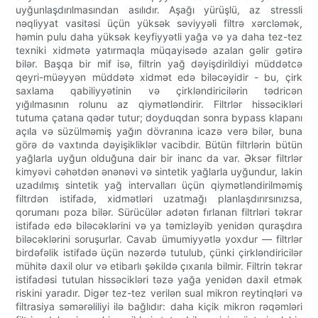
uyğunlaşdırılmasından asılıdır. Aşağı yürüşlü, az stressli
nəqliyyat vasitəsi üçün yüksək səviyyəli filtrə xərcləmək,
həmin pulu daha yüksək keyfiyyətli yağa və ya daha tez-tez
texniki xidmətə yatırmaqla müqayisədə azalan gəlir gətirə
bilər. Başqa bir mif isə, filtrin yağ dəyişdirildiyi müddətcə
qeyri-müəyyən müddətə xidmət edə biləcəyidir - bu, çirk
saxlama qabiliyyətinin və çirkləndiricilərin tədricən
yığılmasının rolunu az qiymətləndirir. Filtrlər hissəcikləri
tutuma çatana qədər tutur; doyduqdan sonra bypass klapanı
açıla və süzülməmiş yağın dövranına icazə verə bilər, buna
görə də vaxtında dəyişikliklər vacibdir. Bütün filtrlərin bütün
yağlarla uyğun olduğuna dair bir inanc da var. Əksər filtrlər
kimyəvi cəhətdən ənənəvi və sintetik yağlarla uyğundur, lakin
uzadılmış sintetik yağ intervalları üçün qiymətləndirilməmiş
filtrdən istifadə, xidmətləri uzatmağı planlaşdırırsınızsa,
qorumanı poza bilər. Sürücülər adətən fırlanan filtrləri təkrar
istifadə edə biləcəklərini və ya təmizləyib yenidən quraşdıra
biləcəklərini soruşurlar. Cavab ümumiyyətlə yoxdur — filtrlər
birdəfəlik istifadə üçün nəzərdə tutulub, çünki çirkləndiricilər
mühitə daxil olur və etibarlı şəkildə çıxarıla bilmir. Filtrin təkrar
istifadəsi tutulan hissəcikləri təzə yağa yenidən daxil etmək
riskini yaradır. Digər tez-tez verilən sual mikron reytinqləri və
filtrasiya səmərəliliyi ilə bağlıdır: daha kiçik mikron rəqəmləri