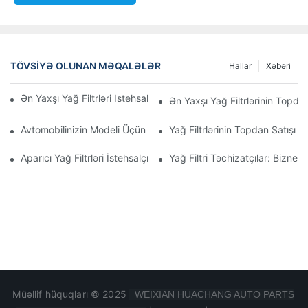
TÖVSIYƏ OLUNAN MƏQALƏLƏR
Hallar
Xəbəri
Ən Yaxşı Yağ Filtrləri Istehsal Edən Şirkətlər: Hərtərəfli Baxış
Ən Yaxşı Yağ Filtrlərinin Topdan
Avtomobilinizin Modeli Üçün Düzgün Yağ Filtrinin Seçilməsi: Əsa
Yağ Filtrlərinin Topdan Satışı 
Aparıcı Yağ Filtrləri İstehsalçılarına Və Onların İnnovasiyalarına D
Yağ Filtri Təchizatçılar: Biznes
Müəllif hüquqları © 2025
WEIXIAN HUACHANG AUTO PARTS