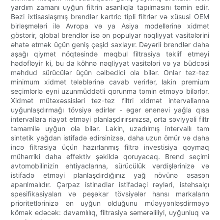
yardım zamanı uyğun filtrin asanlıqla tapılmasını təmin edir.
Bəzi ixtisaslaşmış brendlər kartric tipli filtrlər və xüsusi OEM
birləşmələri ilə Avropa və ya Asiya modellərinə xidmət
göstərir, qlobal brendlər isə ən populyar nəqliyyat vasitələrini
əhatə etmək üçün geniş çeşid saxlayır. Dəyərli brendlər daha
aşağı qiymət nöqtəsində məqbul filtrasiya təklif etməyi
hədəfləyir ki, bu da köhnə nəqliyyat vasitələri və ya büdcəsi
məhdud sürücülər üçün cəlbedici ola bilər. Onlar tez-tez
minimum xidmət tələblərinə cavab verirlər, lakin premium
seçimlərlə eyni uzunmüddətli qorunma təmin etməyə bilərlər.
Xidmət mütəxəssisləri tez-tez filtri xidmət intervallarına
uyğunlaşdırmağı tövsiyə edirlər - əgər ənənəvi yağla qısa
intervallara riayət etməyi planlaşdırırsınızsa, orta səviyyəli filtr
tamamilə uyğun ola bilər. Lakin, uzadılmış intervallı tam
sintetik yağdan istifadə edirsinizsə, daha uzun ömür və daha
incə filtrasiya üçün hazırlanmış filtrə investisiya qoymaq
mühərriki daha effektiv şəkildə qoruyacaq. Brend seçimi
avtomobilinizin ehtiyaclarına, sürücülük vərdişlərinizə və
istifadə etməyi planlaşdırdığınız yağ növünə əsasən
aparılmalıdır. Çarpaz istinadlar istifadəçi rəyləri, istehsalçı
spesifikasiyaları və peşəkar tövsiyələr hansı markaların
prioritetlərinizə ən uyğun olduğunu müəyyənləşdirməyə
kömək edəcək: davamlılıq, filtrasiya səmərəliliyi, uyğunluq və