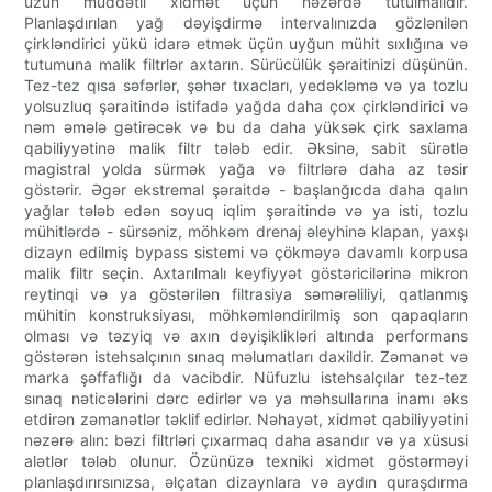
uzun müddətli xidmət üçün nəzərdə tutulmalıdır.
Planlaşdırılan yağ dəyişdirmə intervalınızda gözlənilən
çirkləndirici yükü idarə etmək üçün uyğun mühit sıxlığına və
tutumuna malik filtrlər axtarın. Sürücülük şəraitinizi düşünün.
Tez-tez qısa səfərlər, şəhər tıxacları, yedəkləmə və ya tozlu
yolsuzluq şəraitində istifadə yağda daha çox çirkləndirici və
nəm əmələ gətirəcək və bu da daha yüksək çirk saxlama
qabiliyyətinə malik filtr tələb edir. Əksinə, sabit sürətlə
magistral yolda sürmək yağa və filtrlərə daha az təsir
göstərir. Əgər ekstremal şəraitdə - başlanğıcda daha qalın
yağlar tələb edən soyuq iqlim şəraitində və ya isti, tozlu
mühitlərdə - sürsəniz, möhkəm drenaj əleyhinə klapan, yaxşı
dizayn edilmiş bypass sistemi və çökməyə davamlı korpusa
malik filtr seçin. Axtarılmalı keyfiyyət göstəricilərinə mikron
reytinqi və ya göstərilən filtrasiya səmərəliliyi, qatlanmış
mühitin konstruksiyası, möhkəmləndirilmiş son qapaqların
olması və təzyiq və axın dəyişiklikləri altında performans
göstərən istehsalçının sınaq məlumatları daxildir. Zəmanət və
marka şəffaflığı da vacibdir. Nüfuzlu istehsalçılar tez-tez
sınaq nəticələrini dərc edirlər və ya məhsullarına inamı əks
etdirən zəmanətlər təklif edirlər. Nəhayət, xidmət qabiliyyətini
nəzərə alın: bəzi filtrləri çıxarmaq daha asandır və ya xüsusi
alətlər tələb olunur. Özünüzə texniki xidmət göstərməyi
planlaşdırırsınızsa, əlçatan dizaynlara və aydın quraşdırma