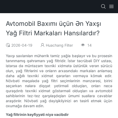
Avtomobil Baxımı üçün Ən Yaxşı
Yağ Filtri Markaları Hansılardır?
2026-04-19
Huachang Filter
14
Yaxşı saxlanılan mühərrik təmiz yağla başlayır və bu prosesin
tanınmamış qəhrəmanı yağ filtridir. İstər təcrübəli DIY ustası,
istərsə də müntəzəm texniki xidmətə üstünlük verən sürücü
olun, yağ filtrlərini və onların arxasındakı markaları anlamaq
daha ağıllı texniki xidmət qərarları verməyə kömək edir.
Növbəti məqalədə yağ filtri seçimlərinin mənzərəsi, birini
seçərkən nələrə diqqət yetirməli olduqları, onları necə
quraşdırıb texniki xidmət göstərməli olduqları və avtomobil
sahiblərinin tez-tez qarşılaşdıqları ümumi suallara cavablar
araşdırılır. Növbəti yağ dəyişikliyinizi ən təsirli etmək üçün
oxumağa davam edin.
Yağ filtrinin keyfiyyəti niyə vacibdir