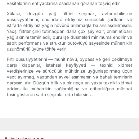
vasitələrinin ehtiyaclarına əsaslanan qərarları təşviq edir.
Xülasə, düzgün yağ filtrini seçmək, avtomobilinizin
xüsusiyyətlərini, onu idarə etdiyiniz sürücülük şərtlərini və
istifadə etdiyiniz yağın növünü anlamaqla balanslaşdırılmışdır.
Yaxşı filtrlər çirki tutmaqdan daha çox şey edir; onlar etibarlı
yağ axınını təmin edir, quru işə düşmələri minimuma endirir və
sabit performans və struktur bütövlüyü sayəsində mühərrikin
uzunömürlülüyünə töhfə verir.
Filtr xüsusiyyətlərini — mühit növü, bypass və geri çəkilməyə
qarşı klapanlar, istehsal keyfiyyəti — texniki xidmət
vərdişlərinizə və sürücülük mühitinizə uyğunlaşdırmaq üçün
vaxt ayırmaq, vaxtından əvvəl aşınmanın və bahalı təmirlərin
qarşısını alır. Düzgün bilik və bir neçə ən yaxşı texniki xidmət
addımı ilə mühərrikin sağlamlığına və etibarlılığına müsbət
təsir göstərən sadə seçimlər edə bilərsiniz.
Bizimlə əlaqə qurun