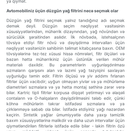
ya qiymət.
Avtomobiliniz üçün düzgün yağ filtrini necə seçmək olar
Düzgün yağ filtrini seçmək yalnız tanıdığınız adı seçmək
demək deyil. Düzgün seçim nəqliyyat vasitəsinin
xüsusiyyətlərindən, mühərrik dizaynından, yağ növündən və
sürücülük şəraitindən asılıdır. İlk növbədə, istehsalçının
tövsiyə etdiyi filtr növü və dəyişdirmə intervalları üçün
nəqliyyat vasitənizin sahibinin təlimat kitabçasına baxın. OEM
tövsiyələrinə tez-tez xüsusi hissə nömrələri, filtr ölçüləri və
bəzən hətta mühərrikiniz üçün üstünlük verilən möhür
materialı daxildir. Bu parametrlərin uyğunlaşdırılması
sızmaların qarşısını alan və lazımi yağ təzyiqini saxlayan
uyğunluğu təmin edir. Filtrin ölçüsü və yiv addımı fırlanan
filtrlər üçün vacibdir; uyğun olmayan yivlər və ya möhürləmə
diametrləri sızmalara və ya hətta montaj səthinə zərər verə
bilər. Kartric tipli filtrlər korpusa diqqət yetirməyi və əlaqəli
contaların və O-halqaların dəyişdirilməsini tələb edir, çünki
köhnə möhürlərin təkrar istifadəsi sızmalara və ya
çirklənməyə səbəb ola bilər. İstifadə etdiyiniz yağı nəzərdən
keçirin. Sintetik yağlar ümumiyyətlə daha yaxşı təmizlik
baxım xüsusiyyətlərinə malikdir və daha uzun intervallar üçün
qiymətləndirilən filtrlərlə istifadə edilə bilər - lakin filtrin özü