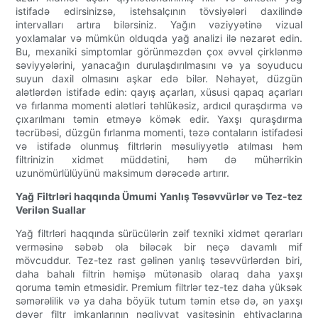
istifadə edirsinizsə, istehsalçının tövsiyələri daxilində
intervalları artıra bilərsiniz. Yağın vəziyyətinə vizual
yoxlamalar və mümkün olduqda yağ analizi ilə nəzarət edin.
Bu, mexaniki simptomlar görünməzdən çox əvvəl çirklənmə
səviyyələrini, yanacağın durulaşdırılmasını və ya soyuducu
suyun daxil olmasını aşkar edə bilər. Nəhayət, düzgün
alətlərdən istifadə edin: qayış açarları, xüsusi qapaq açarları
və fırlanma momenti alətləri təhlükəsiz, ardıcıl quraşdırma və
çıxarılmanı təmin etməyə kömək edir. Yaxşı quraşdırma
təcrübəsi, düzgün fırlanma momenti, təzə contaların istifadəsi
və istifadə olunmuş filtrlərin məsuliyyətlə atılması həm
filtrinizin xidmət müddətini, həm də mühərrikin
uzunömürlülüyünü maksimum dərəcədə artırır.
Yağ Filtrləri haqqında Ümumi Yanlış Təsəvvürlər və Tez-tez
Verilən Suallar
Yağ filtrləri haqqında sürücülərin zəif texniki xidmət qərarları
verməsinə səbəb ola biləcək bir neçə davamlı mif
mövcuddur. Tez-tez rast gəlinən yanlış təsəvvürlərdən biri,
daha bahalı filtrin həmişə mütənasib olaraq daha yaxşı
qoruma təmin etməsidir. Premium filtrlər tez-tez daha yüksək
səmərəlilik və ya daha böyük tutum təmin etsə də, ən yaxşı
dəyər filtr imkanlarının nəqliyyat vasitəsinin ehtiyaclarına