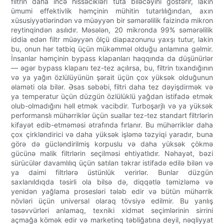
filtrin daha incə hissəcikləri tuta biləcəyini göstərir, lakin
ümumi effektivlik həmçinin mühitin tutarlılığından, axın
xüsusiyyətlərindən və müəyyən bir səmərəlilik faizində mikron
reytinqindən asılıdır. Məsələn, 20 mikronda 99% səmərəlilik
iddia edən filtr müəyyən ölçü diapazonunu yaxşı tutur, lakin
bu, onun hər tətbiq üçün mükəmməl olduğu anlamına gəlmir.
İnsanlar həmçinin bypass klapanları haqqında da düşünürlər
— əgər bypass klapanı tez-tez açılırsa, bu, filtrin tıxandığının
və ya yağın özlülüyünün şərait üçün çox yüksək olduğunun
əlaməti ola bilər. Əsas səbəbi, filtri daha tez dəyişdirmək və
ya temperatur üçün düzgün özlülüklü yağdan istifadə etmək
olub-olmadığını həll etmək vacibdir. Turboşarjlı və ya yüksək
performanslı mühərriklər üçün suallar tez-tez standart filtrlərin
kifayət edib-etməməsi ətrafında fırlanır. Bu mühərriklər daha
çox çirkləndirici və daha yüksək işləmə təzyiqi yaradır, buna
görə də gücləndirilmiş korpuslu və daha yüksək çökmə
gücünə malik filtrlərin seçilməsi ehtiyatlıdır. Nəhayət, bəzi
sürücülər davamlılıq üçün satılan təkrar istifadə edilə bilən və
ya daimi filtrlərə üstünlük verirlər. Bunlar düzgün
saxlanıldıqda təsirli ola bilsə də, diqqətlə təmizləmə və
yenidən yağlama prosesləri tələb edir və bütün mühərrik
növləri üçün universal olaraq tövsiyə edilmir. Bu yanlış
təsəvvürləri anlamaq, texniki xidmət seçimlərinin sirrini
açmağa kömək edir və marketinq təbliğatına deyil, nəqliyyat