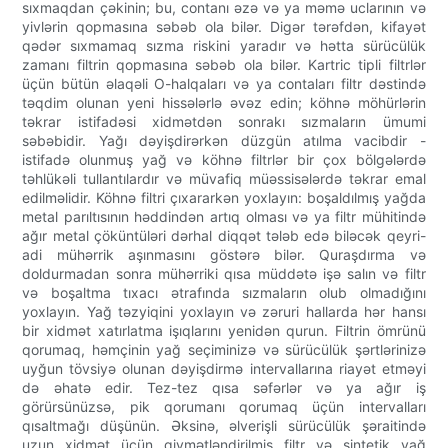
sıxmaqdan çəkinin; bu, contanı əzə və ya məmə uclarının və
yivlərin qopmasına səbəb ola bilər. Digər tərəfdən, kifayət
qədər sıxmamaq sızma riskini yaradır və hətta sürücülük
zamanı filtrin qopmasına səbəb ola bilər. Kartric tipli filtrlər
üçün bütün əlaqəli O-halqaları və ya contaları filtr dəstində
təqdim olunan yeni hissələrlə əvəz edin; köhnə möhürlərin
təkrar istifadəsi xidmətdən sonrakı sızmaların ümumi
səbəbidir. Yağı dəyişdirərkən düzgün atılma vacibdir -
istifadə olunmuş yağ və köhnə filtrlər bir çox bölgələrdə
təhlükəli tullantılardır və müvafiq müəssisələrdə təkrar emal
edilməlidir. Köhnə filtri çıxararkən yoxlayın: boşaldılmış yağda
metal parıltısının həddindən artıq olması və ya filtr mühitində
ağır metal çöküntüləri dərhal diqqət tələb edə biləcək qeyri-
adi mühərrik aşınmasını göstərə bilər. Quraşdırma və
doldurmadan sonra mühərriki qısa müddətə işə salın və filtr
və boşaltma tıxacı ətrafında sızmaların olub olmadığını
yoxlayın. Yağ təzyiqini yoxlayın və zəruri hallarda hər hansı
bir xidmət xatırlatma işıqlarını yenidən qurun. Filtrin ömrünü
qorumaq, həmçinin yağ seçiminizə və sürücülük şərtlərinizə
uyğun tövsiyə olunan dəyişdirmə intervallarına riayət etməyi
də əhatə edir. Tez-tez qısa səfərlər və ya ağır iş
görürsünüzsə, pik qorumanı qorumaq üçün intervalları
qısaltmağı düşünün. Əksinə, əlverişli sürücülük şəraitində
uzun xidmət üçün qiymətləndirilmiş filtr və sintetik yağ