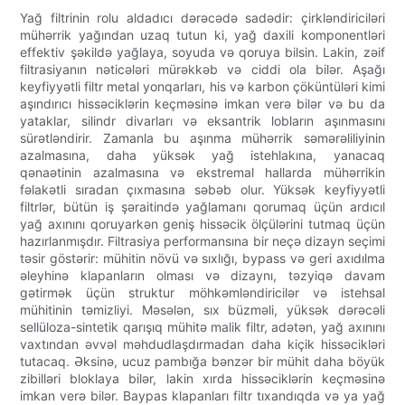
Yağ filtrinin rolu aldadıcı dərəcədə sadədir: çirkləndiriciləri
mühərrik yağından uzaq tutun ki, yağ daxili komponentləri
effektiv şəkildə yağlaya, soyuda və qoruya bilsin. Lakin, zəif
filtrasiyanın nəticələri mürəkkəb və ciddi ola bilər. Aşağı
keyfiyyətli filtr metal yonqarları, his və karbon çöküntüləri kimi
aşındırıcı hissəciklərin keçməsinə imkan verə bilər və bu da
yataklar, silindr divarları və eksantrik lobların aşınmasını
sürətləndirir. Zamanla bu aşınma mühərrik səmərəliliyinin
azalmasına, daha yüksək yağ istehlakına, yanacaq
qənaətinin azalmasına və ekstremal hallarda mühərrikin
fəlakətli sıradan çıxmasına səbəb olur. Yüksək keyfiyyətli
filtrlər, bütün iş şəraitində yağlamanı qorumaq üçün ardıcıl
yağ axınını qoruyarkən geniş hissəcik ölçülərini tutmaq üçün
hazırlanmışdır. Filtrasiya performansına bir neçə dizayn seçimi
təsir göstərir: mühitin növü və sıxlığı, bypass və geri axıdılma
əleyhinə klapanların olması və dizaynı, təzyiqə davam
gətirmək üçün struktur möhkəmləndiricilər və istehsal
mühitinin təmizliyi. Məsələn, sıx büzməli, yüksək dərəcəli
sellüloza-sintetik qarışıq mühitə malik filtr, adətən, yağ axınını
vaxtından əvvəl məhdudlaşdırmadan daha kiçik hissəcikləri
tutacaq. Əksinə, ucuz pambığa bənzər bir mühit daha böyük
zibilləri bloklaya bilər, lakin xırda hissəciklərin keçməsinə
imkan verə bilər. Baypas klapanları filtr tıxandıqda və ya yağ