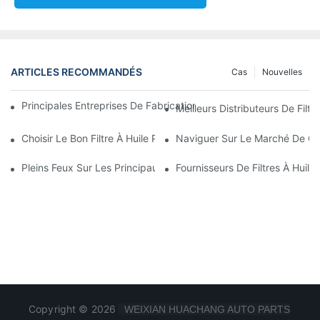
ARTICLES RECOMMANDÉS
Cas
Nouvelles
Principales Entreprises De Fabrication De Filtres À Huile : Un A
Meilleurs Distributeurs De Filtr
Choisir Le Bon Filtre À Huile Pour Votre Modèle De Véhicule : P
Naviguer Sur Le Marché De Gros
Pleins Feux Sur Les Principaux Fabricants De Filtres À Huile Et 
Fournisseurs De Filtres À Huile
Copyright © 2026
WEIXIAN HUACHANG AUTO PARTS