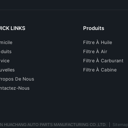
ICK LINKS
Produits
micile
Filtre À Huile
oduits
Filtre À Air
rvice
Filtre À Carburant
uvelles
Filtre À Cabine
Propos De Nous
ntactez-Nous
|
Sitema
N HUACHANG AUTO PARTS MANUFACTURING CO.,LTD.