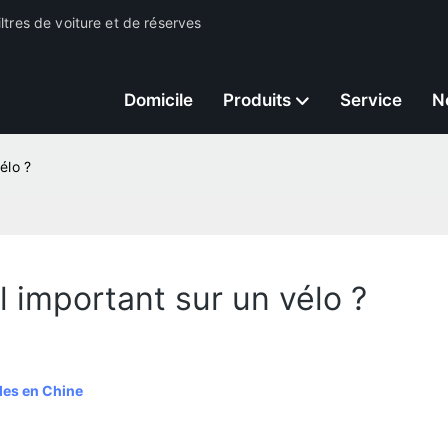
ltres de voiture et de réserves
Domicile
Produits
Service
N
vélo ?
-il important sur un vélo ?
iles en Chine