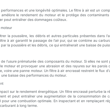
 performances et une longévité optimales. Le filtre à air est un comp
 il améliore le rendement du moteur et le protège des contaminants n
iger peut entraîner des dommages coûteux.
u moteur
filtrer la poussière, les débris et autres particules présentes dans
ltre à air garantit le passage de l'air pur, qui se combine au carbur
ar la poussière et les débris, ce qui entraînerait une baisse de pu
on de l'usure prématurée des composants du moteur. Si elles ne sont pa
le moteur et provoquer une abrasion et des rayures sur les parois d
voire une panne moteur. Un filtre à air encrassé restreint le flux d'a
, une baisse des performances du moteur.
ant
impact sur le rendement énergétique. Un filtre encrassé perturbe la r
ent et peut entraîner une augmentation de la consommation de carb
éal pour une combustion optimale. En inspectant et en remplaçant rég
carburant à long terme.