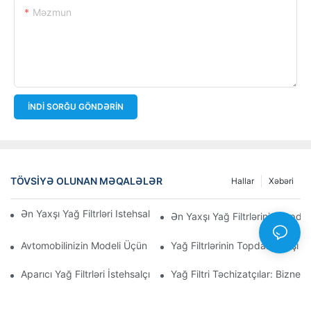
Məzmun
İNDI SORĞU GÖNDƏRIN
TÖVSIYƏ OLUNAN MƏQALƏLƏR
Hallar
Xəbəri
Ən Yaxşı Yağ Filtrləri Istehsal Edən Şirkətlər: Hərtərəfli Baxış
Ən Yaxşı Yağ Filtrlərinin Topdan
Avtomobilinizin Modeli Üçün Düzgün Yağ Filtrinin Seçilməsi: Əsa
Yağ Filtrlərinin Topdan Satışı 
Aparıcı Yağ Filtrləri İstehsalçılarına Və Onların İnnovasiyalarına D
Yağ Filtri Təchizatçılar: Biznes