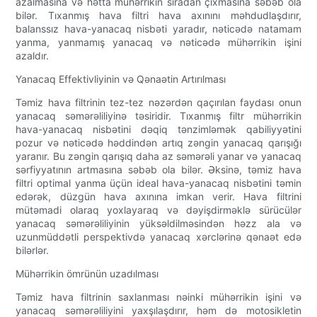
azalmasına və hətta mühərrikin sıradan çıxmasına səbəb ola
bilər. Tıxanmış hava filtri hava axınını məhdudlaşdırır,
balanssız hava-yanacaq nisbəti yaradır, nəticədə natamam
yanma, yanmamış yanacaq və nəticədə mühərrikin işini
azaldır.
Yanacaq Effektivliyinin və Qənaətin Artırılması
Təmiz hava filtrinin tez-tez nəzərdən qaçırılan faydası onun
yanacaq səmərəliliyinə təsiridir. Tıxanmış filtr mühərrikin
hava-yanacaq nisbətini dəqiq tənzimləmək qabiliyyətini
pozur və nəticədə həddindən artıq zəngin yanacaq qarışığı
yaranır. Bu zəngin qarışıq daha az səmərəli yanar və yanacaq
sərfiyyatının artmasına səbəb ola bilər. Əksinə, təmiz hava
filtri optimal yanma üçün ideal hava-yanacaq nisbətini təmin
edərək, düzgün hava axınına imkan verir. Hava filtrini
mütəmadi olaraq yoxlayaraq və dəyişdirməklə sürücülər
yanacaq səmərəliliyinin yüksəldilməsindən həzz ala və
uzunmüddətli perspektivdə yanacaq xərclərinə qənaət edə
bilərlər.
Mühərrikin ömrünün uzadılması
Təmiz hava filtrinin saxlanması nəinki mühərrikin işini və
yanacaq səmərəliliyini yaxşılaşdırır, həm də motosikletin