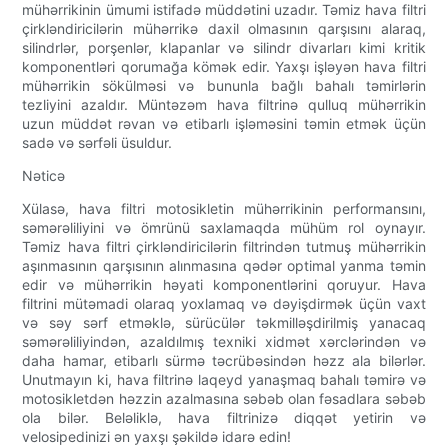
mühərrikinin ümumi istifadə müddətini uzadır. Təmiz hava filtri
çirkləndiricilərin mühərrikə daxil olmasının qarşısını alaraq,
silindrlər, porşenlər, klapanlar və silindr divarları kimi kritik
komponentləri qorumağa kömək edir. Yaxşı işləyən hava filtri
mühərrikin sökülməsi və bununla bağlı bahalı təmirlərin
tezliyini azaldır. Müntəzəm hava filtrinə qulluq mühərrikin
uzun müddət rəvan və etibarlı işləməsini təmin etmək üçün
sadə və sərfəli üsuldur.
Nəticə
Xülasə, hava filtri motosikletin mühərrikinin performansını,
səmərəliliyini və ömrünü saxlamaqda mühüm rol oynayır.
Təmiz hava filtri çirkləndiricilərin filtrindən tutmuş mühərrikin
aşınmasının qarşısının alınmasına qədər optimal yanma təmin
edir və mühərrikin həyati komponentlərini qoruyur. Hava
filtrini mütəmadi olaraq yoxlamaq və dəyişdirmək üçün vaxt
və səy sərf etməklə, sürücülər təkmilləşdirilmiş yanacaq
səmərəliliyindən, azaldılmış texniki xidmət xərclərindən və
daha hamar, etibarlı sürmə təcrübəsindən həzz ala bilərlər.
Unutmayın ki, hava filtrinə laqeyd yanaşmaq bahalı təmirə və
motosikletdən həzzin azalmasına səbəb olan fəsadlara səbəb
ola bilər. Beləliklə, hava filtrinizə diqqət yetirin və
velosipedinizi ən yaxşı şəkildə idarə edin!