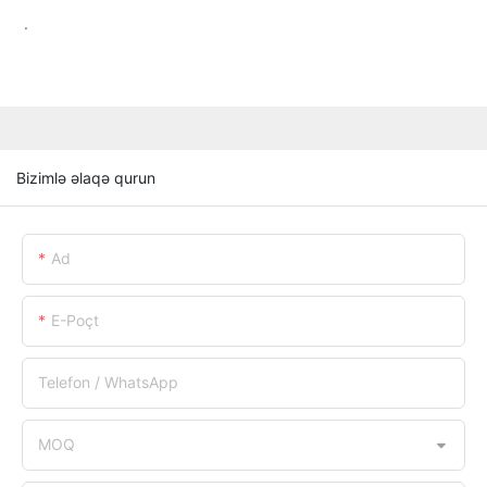
.
Bizimlə əlaqə qurun
Ad
E-Poçt
Telefon / WhatsApp
MOQ