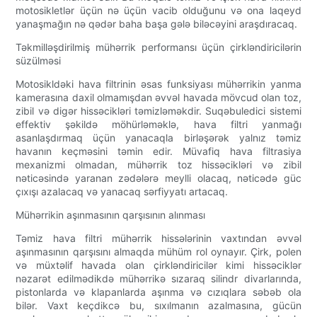
motosikletlər üçün nə üçün vacib olduğunu və ona laqeyd
yanaşmağın nə qədər baha başa gələ biləcəyini araşdıracaq.
Təkmilləşdirilmiş mühərrik performansı üçün çirkləndiricilərin
süzülməsi
Motosikldəki hava filtrinin əsas funksiyası mühərrikin yanma
kamerasına daxil olmamışdan əvvəl havada mövcud olan toz,
zibil və digər hissəcikləri təmizləməkdir. Suqəbuledici sistemi
effektiv şəkildə möhürləməklə, hava filtri yanmağı
asanlaşdırmaq üçün yanacaqla birləşərək yalnız təmiz
havanın keçməsini təmin edir. Müvafiq hava filtrasiya
mexanizmi olmadan, mühərrik toz hissəcikləri və zibil
nəticəsində yaranan zədələrə meylli olacaq, nəticədə güc
çıxışı azalacaq və yanacaq sərfiyyatı artacaq.
Mühərrikin aşınmasının qarşısının alınması
Təmiz hava filtri mühərrik hissələrinin vaxtından əvvəl
aşınmasının qarşısını almaqda mühüm rol oynayır. Çirk, polen
və müxtəlif havada olan çirkləndiricilər kimi hissəciklər
nəzarət edilmədikdə mühərrikə sızaraq silindr divarlarında,
pistonlarda və klapanlarda aşınma və cızıqlara səbəb ola
bilər. Vaxt keçdikcə bu, sıxılmanın azalmasına, gücün