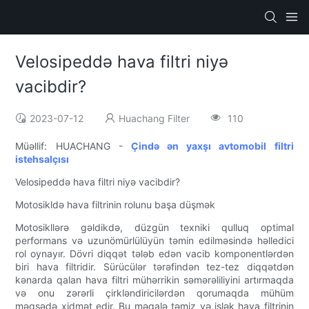
Velosipeddə hava filtri niyə
vacibdir?
2023-07-12
Huachang Filter
110
Müəllif: HUACHANG -
Çində ən yaxşı avtomobil filtri
istehsalçısı
Velosipeddə hava filtri niyə vacibdir?
Motosikldə hava filtrinin rolunu başa düşmək
Motosikllərə gəldikdə, düzgün texniki qulluq optimal
performans və uzunömürlülüyün təmin edilməsində həlledici
rol oynayır. Dövri diqqət tələb edən vacib komponentlərdən
biri hava filtridir. Sürücülər tərəfindən tez-tez diqqətdən
kənarda qalan hava filtri mühərrikin səmərəliliyini artırmaqda
və onu zərərli çirkləndiricilərdən qorumaqda mühüm
məqsədə xidmət edir. Bu məqalə təmiz və işlək hava filtrinin