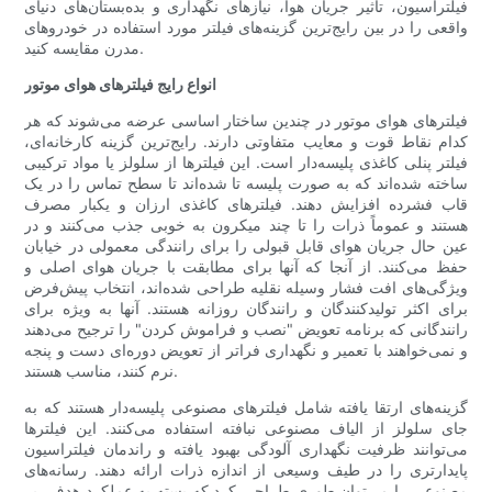
فیلتراسیون، تأثیر جریان هوا، نیازهای نگهداری و بده‌بستان‌های دنیای
واقعی را در بین رایج‌ترین گزینه‌های فیلتر مورد استفاده در خودروهای
مدرن مقایسه کنید.
انواع رایج فیلترهای هوای موتور
فیلترهای هوای موتور در چندین ساختار اساسی عرضه می‌شوند که هر
کدام نقاط قوت و معایب متفاوتی دارند. رایج‌ترین گزینه کارخانه‌ای،
فیلتر پنلی کاغذی پلیسه‌دار است. این فیلترها از سلولز یا مواد ترکیبی
ساخته شده‌اند که به صورت پلیسه تا شده‌اند تا سطح تماس را در یک
قاب فشرده افزایش دهند. فیلترهای کاغذی ارزان و یکبار مصرف
هستند و عموماً ذرات را تا چند میکرون به خوبی جذب می‌کنند و در
عین حال جریان هوای قابل قبولی را برای رانندگی معمولی در خیابان
حفظ می‌کنند. از آنجا که آنها برای مطابقت با جریان هوای اصلی و
ویژگی‌های افت فشار وسیله نقلیه طراحی شده‌اند، انتخاب پیش‌فرض
برای اکثر تولیدکنندگان و رانندگان روزانه هستند. آنها به ویژه برای
رانندگانی که برنامه تعویض "نصب و فراموش کردن" را ترجیح می‌دهند
و نمی‌خواهند با تعمیر و نگهداری فراتر از تعویض دوره‌ای دست و پنجه
نرم کنند، مناسب هستند.
گزینه‌های ارتقا یافته شامل فیلترهای مصنوعی پلیسه‌دار هستند که به
جای سلولز از الیاف مصنوعی نبافته استفاده می‌کنند. این فیلترها
می‌توانند ظرفیت نگهداری آلودگی بهبود یافته و راندمان فیلتراسیون
پایدارتری را در طیف وسیعی از اندازه ذرات ارائه دهند. رسانه‌های
مصنوعی را می‌توان طوری طراحی کرد که بسته به عملکرد هدف، بر