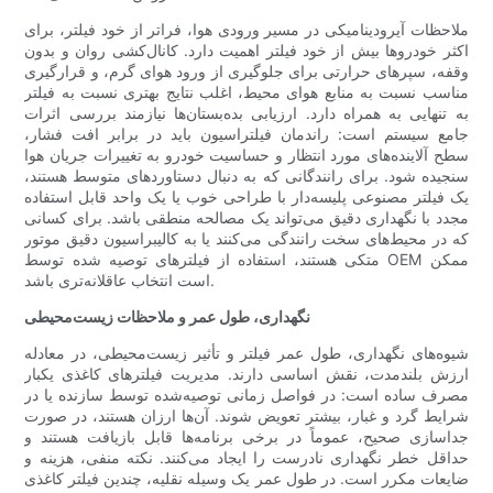
ملاحظات آیرودینامیکی در مسیر ورودی هوا، فراتر از خود فیلتر، برای
اکثر خودروها بیش از خود فیلتر اهمیت دارد. کانال‌کشی روان و بدون
وقفه، سپرهای حرارتی برای جلوگیری از ورود هوای گرم، و قرارگیری
مناسب نسبت به منابع هوای محیط، اغلب نتایج بهتری نسبت به فیلتر
به تنهایی به همراه دارد. ارزیابی بده‌بستان‌ها نیازمند بررسی اثرات
جامع سیستم است: راندمان فیلتراسیون باید در برابر افت فشار،
سطح آلاینده‌های مورد انتظار و حساسیت خودرو به تغییرات جریان هوا
سنجیده شود. برای رانندگانی که به دنبال دستاوردهای متوسط ​​هستند،
یک فیلتر مصنوعی پلیسه‌دار با طراحی خوب یا یک واحد قابل استفاده
مجدد با نگهداری دقیق می‌تواند یک مصالحه منطقی باشد. برای کسانی
که در محیط‌های سخت رانندگی می‌کنند یا به کالیبراسیون دقیق موتور
متکی هستند، استفاده از فیلترهای توصیه شده توسط OEM ممکن
است انتخاب عاقلانه‌تری باشد.
نگهداری، طول عمر و ملاحظات زیست‌محیطی
شیوه‌های نگهداری، طول عمر فیلتر و تأثیر زیست‌محیطی، در معادله
ارزش بلندمدت، نقش اساسی دارند. مدیریت فیلترهای کاغذی یکبار
مصرف ساده است: در فواصل زمانی توصیه‌شده توسط سازنده یا در
شرایط گرد و غبار، بیشتر تعویض شوند. آن‌ها ارزان هستند، در صورت
جداسازی صحیح، عموماً در برخی برنامه‌ها قابل بازیافت هستند و
حداقل خطر نگهداری نادرست را ایجاد می‌کنند. نکته منفی، هزینه و
ضایعات مکرر است. در طول عمر یک وسیله نقلیه، چندین فیلتر کاغذی