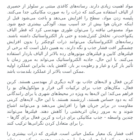
مواد اهمیت زیادی دارند. رسانه‌های کاغذی مبتنی بر سلولز از حصیری
از الیاف استفاده می‌کنند که ذرات را به صورت مکانیکی جدا می‌کنند.
پلیسه زدن مواد، سطح را افزایش می‌دهد و باعث می‌شود قبل از
اینکه جریان هوا بیش از حد آسیب ببیند، آلودگی بیشتری جمع شود.
مواد مصنوعی نبافته را می‌توان طوری مهندسی کرد که قطر الیاف
یکنواخت‌تر، تخلخل کنترل‌شده و حتی بار الکترواستاتیک داشته باشند.
رسانه‌های الکترواستاتیک می‌توانند ذرات کوچکتر را بدون افزایش
چشمگیر افت فشار جذب و نگه دارند، به همین دلیل است که برخی از
فیلترهای کابین و فیلترهای موتورهای رده بالاتر از الیاف باردار استفاده
می‌کنند. با این حال، جاذبه الکترواستاتیک می‌تواند به مرور زمان با
تأثیر بار گرد و غبار و رطوبت بر بار، کاهش یابد، بنابراین عملکرد اولیه
ممکن است بالاتر از عملکرد بلندمدت باشد.
کربن فعال و لایه‌های جاذب بو، لایه دیگری از مهندسی هستند. کربن
فعال، مکان‌های جذب برای ترکیبات آلی فرار و مولکول‌های بو را
فراهم می‌کند؛ این لایه‌ها به ویژه در محیط‌های شهری یا برای رانندگانی
که به دود حساس هستند، ارزشمند هستند. با این حال، لایه‌های کربنی
مقاومت در برابر جریان هوا را افزایش می‌دهند و می‌توانند اشباع
شوند و به مرور زمان اثربخشی را کاهش دهند. فیلترها می‌توانند
چندین واسطه - جذب مکانیکی برای ذرات و کربن فعال برای گازها -
را برای متعادل کردن نگرانی‌ها ترکیب کنند.
افت فشار یک معیار مکمل حیاتی است. فیلتری که ذرات بیشتری را
حذف می‌کند اما جریان هوا را به شدت محدود می‌کند، می‌تواند