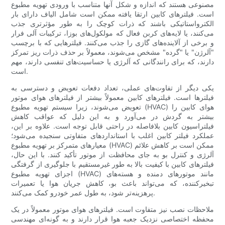
مصنوعی هستند که اندازه و شکل آنها متناسب با ورودی تهویه مطبوع
است. فیلترهای کابین ارتقا یافته ممکن است شامل الیاف دارای بار
الکترواستاتیکی باشند که ذرات کوچک را به طور مؤثرتری جذب
می‌کنند، یا لایه‌های کربن فعال که مولکول‌های بوزا، ترکیبات آلی فرار
و برخی از آلاینده‌های گازی را جذب می‌کنند. فیلترهایی که با برچسب
"آلرژن" یا "گرده" مشخص می‌شوند، معمولاً بر حذف ذرات ریز تمرکز
دارند، که برای رانندگانی که آلرژی یا حساسیت‌های تنفسی دارند، مهم
است.
یکی دیگر از تفاوت‌های عملی، تعداد دفعات تعویض و دسترسی به
فیلترها است. فیلترهای کابین معمولاً بیشتر از فیلترهای هوای موتور
تعویض می‌شوند، زیرا سیستم تهویه مطبوع (HVAC) هوای کابین را
بیشتر به گردش در می‌آورد و به این دلیل که عواقب کاهش
فیلتراسیون کابین بلافاصله در راحتی قابل توجه است. علاوه بر این،
عملکرد فیلتر کابین اغلب با استانداردهای متفاوتی سنجیده می‌شود؛
معیارهای متمرکز بر تهویه مطبوع (HVAC) ممکن است بر کاهش علائم
آلرژی و کنترل بو به جای محافظت از موتور تأکید کنند. با این حال،
فیلترهای کابین با کیفیت بالا به طور غیرمستقیم با جلوگیری از گرفتگی
اجزای تهویه مطبوع (HVAC) مانند موتورهای دمنده و هسته‌های
تبخیرکننده، که می‌تواند باعث بو، کاهش جریان هوا یا تعمیرات
پرهزینه‌تر شود، به طول عمر خودرو کمک می‌کنند.
ملاحظات نصب نیز متفاوت است. فیلترهای هوای موتور معمولاً در یک
محفظه اختصاصی نزدیک جعبه هوا قرار دارند و به گونه‌ای مهندسی