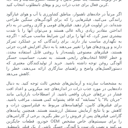
کربن فعال برای جذب ذرات ریز و بوهای نامطلوب انتخاب کنید.
اگر مرتباً در جاده‌های ناهموار، مناطق کشاورزی یا آب و هوای غبارآلود
رانندگی می‌کنید، فیلترهایی را که برای آلودگی‌های سنگین طراحی
شده‌اند، در اولویت قرار دهید. فیلترهای فومی و گازی روغنی در به دام
انداختن مقادیر زیادی زباله عالی هستند و می‌توان آنها را با شدت
بیشتری تمیز کرد، که آنها را برای این شرایط مناسب می‌کند - اگرچه
به نگهداری مناسب نیاز دارند. برای رانندگانی که بر عملکرد تمرکز
دارند و ورودی‌های هوا را تغییر می‌دهند یا به دنبال افزایش قدرت جزئی
هستند، فیلترهای مصنوعی پلیسه‌دار یا روغنی قابل استفاده مجدد،
انتخاب‌های رایجی هستند. به نصب، حساسیت حسگر MAF و خطر
آلودگی روغن توجه داشته باشید. خرید از تولیدکنندگان معتبری که
دستورالعمل‌های واضح و راهنمای سازگاری ارائه می‌دهند، خطر را
کاهش می‌دهد.
به مشخصات سازنده و آزمایش‌های شخص ثالث توجه کنید. به دنبال
داده‌هایی در مورد جذب ذرات در اندازه‌های چند میکرونی و اعداد افت
فشار در نرخ‌های جریان واقعی باشید. از اصطلاحات بازاریابی مانند
"جریان بالا" یا "مسابقه" که فاقد پشتوانه کمی هستند، مراقب باشید.
برای فیلترهای کابین، گواهینامه‌های مربوط به فیلتراسیون ذرات و
کاهش بو یا نتایج آزمایش مستقل ارزشمند هستند. همچنین پیامدهای
گارانتی فیلترهای پس از فروش را در نظر بگیرید. برخی از گارانتی‌های
خودرو، قطعات جایگزین OEM را برای سیستم‌های خاص مشخص
می‌کنند و نصب نادرست یا آلودگی حسگر ناشی از یک فیلتر نامنطبق