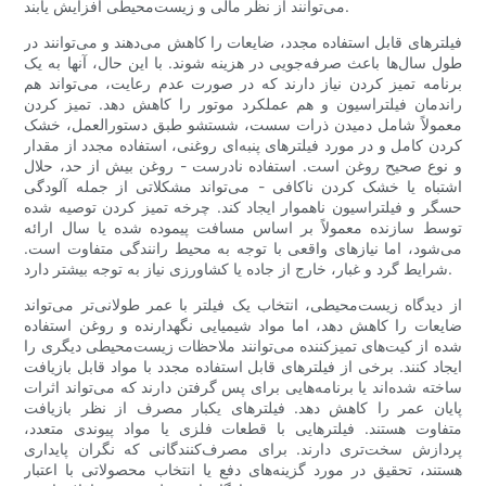
می‌توانند از نظر مالی و زیست‌محیطی افزایش یابند.
فیلترهای قابل استفاده مجدد، ضایعات را کاهش می‌دهند و می‌توانند در
طول سال‌ها باعث صرفه‌جویی در هزینه شوند. با این حال، آنها به یک
برنامه تمیز کردن نیاز دارند که در صورت عدم رعایت، می‌تواند هم
راندمان فیلتراسیون و هم عملکرد موتور را کاهش دهد. تمیز کردن
معمولاً شامل دمیدن ذرات سست، شستشو طبق دستورالعمل، خشک
کردن کامل و در مورد فیلترهای پنبه‌ای روغنی، استفاده مجدد از مقدار
و نوع صحیح روغن است. استفاده نادرست - روغن بیش از حد، حلال
اشتباه یا خشک کردن ناکافی - می‌تواند مشکلاتی از جمله آلودگی
حسگر و فیلتراسیون ناهموار ایجاد کند. چرخه تمیز کردن توصیه شده
توسط سازنده معمولاً بر اساس مسافت پیموده شده یا سال ارائه
می‌شود، اما نیازهای واقعی با توجه به محیط رانندگی متفاوت است.
شرایط گرد و غبار، خارج از جاده یا کشاورزی نیاز به توجه بیشتر دارد.
از دیدگاه زیست‌محیطی، انتخاب یک فیلتر با عمر طولانی‌تر می‌تواند
ضایعات را کاهش دهد، اما مواد شیمیایی نگهدارنده و روغن استفاده
شده از کیت‌های تمیزکننده می‌توانند ملاحظات زیست‌محیطی دیگری را
ایجاد کنند. برخی از فیلترهای قابل استفاده مجدد با مواد قابل بازیافت
ساخته شده‌اند یا برنامه‌هایی برای پس گرفتن دارند که می‌تواند اثرات
پایان عمر را کاهش دهد. فیلترهای یکبار مصرف از نظر بازیافت
متفاوت هستند. فیلترهایی با قطعات فلزی یا مواد پیوندی متعدد،
پردازش سخت‌تری دارند. برای مصرف‌کنندگانی که نگران پایداری
هستند، تحقیق در مورد گزینه‌های دفع یا انتخاب محصولاتی با اعتبار