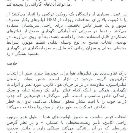
می‌تواند ادعاهای گارانتی را پیچیده کند.
در عمل، بسیاری از رانندگان یک رویکرد ترکیبی را اتخاذ می‌کنند: از
فیلترهای یکبار مصرف OEM یا با کیفیت بالا برای محافظت روزانه از
موتور و یک فیلتر کابین تخصصی برای راحتی سرنشینان استفاده
می‌کنند و فقط در صورتی که آمادگی نگهداری صحیح از فیلترهای
عملکردی قابل استفاده مجدد را داشته باشند، به آنها روی می‌آورند. در
نهایت، انتخاب صحیح به نوع وسیله نقلیه، تنظیم موتور، شرایط
محیطی محلی و میزان زمانی که مایل به سرمایه‌گذاری در نگهداری
هستید بستگی دارد.
خلاصه
درک تفاوت‌های بین فیلترهای هوا برای خودروها چیزی بیش از انتخاب
گران‌ترین گزینه موجود در بازار است. جنس مواد، راندمان
فیلتراسیون، مقاومت در برابر جریان هوا، کاربرد مورد نظر و الزامات
نگهداری، همگی بر اینکه کدام فیلتر برای یک وسیله نقلیه و سبک
رانندگی خاص مناسب‌تر است، تأثیر می‌گذارند. فیلترهایی که جذب
ذرات خوب را با افت فشار معقول متعادل می‌کنند، بدون به خطر
انداختن عملکرد، به طور مؤثر از موتورها محافظت می‌کنند.
انتخاب فیلتر مناسب به تطبیق اولویت‌های شما - طول عمر موتور،
راحتی کابین، تأثیر زیست‌محیطی یا عملکرد - و در نظر گرفتن
شرایطی که در آن رانندگی می‌کنید بستگی دارد. با دانش صحیح،