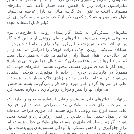
فیلتراسیون ذرات ریز یا کاهش افت فشار تأکید کنند. فیلترهای
مصنوعی اغلب به عنوان یک گزینه میانی به بازار عرضه می‌شوند:
طول عمر بهتر و عملکرد کمی بالاتر از کاغذ، بدون نیاز به نگهداری یک
فیلتر قابل استفاده مجدد.
فیلترهای عملکردگرا به شکل گاز پنبه‌ای روغنی یا طرح‌های فوم
مصنوعی عرضه می‌شوند. فیلترهای پنبه‌ای روغنی از چندین لایه گاز
پنبه‌ای بافته شده اشباع شده با روغن سبک برای به دام انداختن ذرات
استفاده می‌کنند. روغن، جذب ذرات کوچک را افزایش می‌دهد و در
عین حال جریان هوای نسبتاً آزاد را فراهم می‌کند - به همین دلیل است
که این فیلترها در بین علاقه‌مندانی که به دنبال افزایش جزئی در پاسخ
دریچه گاز یا صدای موتور هستند، محبوب هستند. فیلترهای فومی که
معمولاً در کاربردهای خارج از جاده یا موتورهای کوچک استفاده
می‌شوند، در به دام انداختن مقادیر زیادی خاک بسیار خوب هستند و
اغلب در شرایط گرد و غبار مورد توجه قرار می‌گیرند. بسته به جنس،
می‌توان آنها را تمیز و دوباره روغن‌کاری یا دوباره تصفیه کرد.
در نهایت، فیلترهای قابل شستشو و قابل استفاده مجدد وجود دارند که
به صراحت برای خدمات طولانی مدت طراحی شده‌اند. این فیلترها
اغلب شبیه انواع پنبه روغنی یا فوم هستند، اما طوری طراحی شده‌اند
که در طول چندین سال چندین بار تمیز، روغن‌کاری و نصب مجدد
شوند. اگرچه از نظر اقتصادی در مسافت‌های طولانی جذاب هستند، اما
برای جلوگیری از کاهش عملکرد یا آلودگی سنسورهای پایین‌دست، نیاز
به نگهداری صحیح دارند. هر نوع فیلتر، بده‌بستانی بین هزینه، راندمان