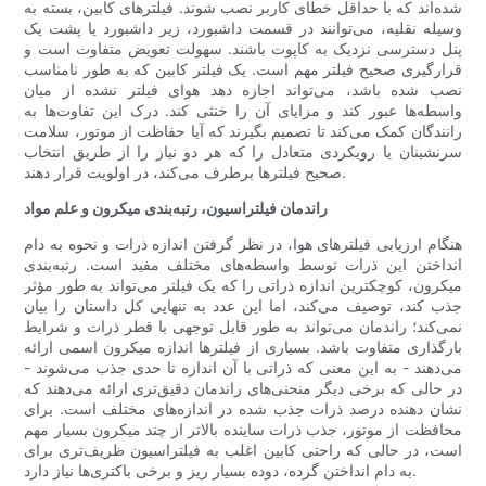
شده‌اند که با حداقل خطای کاربر نصب شوند. فیلترهای کابین، بسته به
وسیله نقلیه، می‌توانند در قسمت داشبورد، زیر داشبورد یا پشت یک
پنل دسترسی نزدیک به کاپوت باشند. سهولت تعویض متفاوت است و
قرارگیری صحیح فیلتر مهم است. یک فیلتر کابین که به طور نامناسب
نصب شده باشد، می‌تواند اجازه دهد هوای فیلتر نشده از میان
واسطه‌ها عبور کند و مزایای آن را خنثی کند. درک این تفاوت‌ها به
رانندگان کمک می‌کند تا تصمیم بگیرند که آیا حفاظت از موتور، سلامت
سرنشینان یا رویکردی متعادل را که هر دو نیاز را از طریق انتخاب
صحیح فیلترها برطرف می‌کند، در اولویت قرار دهند.
راندمان فیلتراسیون، رتبه‌بندی میکرون و علم مواد
هنگام ارزیابی فیلترهای هوا، در نظر گرفتن اندازه ذرات و نحوه به دام
انداختن این ذرات توسط واسطه‌های مختلف مفید است. رتبه‌بندی
میکرون، کوچکترین اندازه ذراتی را که یک فیلتر می‌تواند به طور مؤثر
جذب کند، توصیف می‌کند، اما این عدد به تنهایی کل داستان را بیان
نمی‌کند؛ راندمان می‌تواند به طور قابل توجهی با قطر ذرات و شرایط
بارگذاری متفاوت باشد. بسیاری از فیلترها اندازه میکرون اسمی ارائه
می‌دهند - به این معنی که ذراتی با آن اندازه تا حدی جذب می‌شوند -
در حالی که برخی دیگر منحنی‌های راندمان دقیق‌تری ارائه می‌دهند که
نشان دهنده درصد ذرات جذب شده در اندازه‌های مختلف است. برای
محافظت از موتور، جذب ذرات ساینده بالاتر از چند میکرون بسیار مهم
است، در حالی که راحتی کابین اغلب به فیلتراسیون ظریف‌تری برای
به دام انداختن گرده، دوده بسیار ریز و برخی باکتری‌ها نیاز دارد.