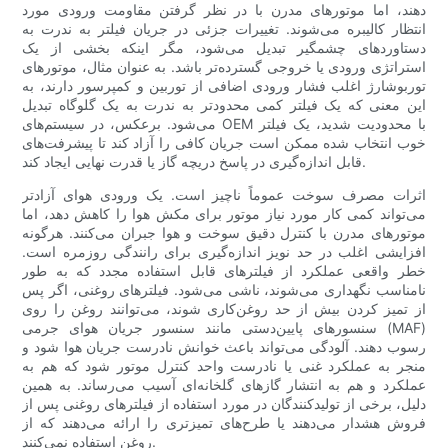
دهند، اما موتورهای مدرن با در نظر گرفتن مقاومت ورودی مورد
انتظار کالیبره می‌شوند. تغییرات جزئی در جریان فیلتر به ندرت به
دستاوردهای چشمگیر تبدیل می‌شود، مگر اینکه بخشی از یک
استراتژی ورودی یا خروجی گسترده‌تر باشد. به عنوان مثال، موتورهای
توربوشارژ اغلب فشار ورودی اضافی از توربین و کمپرسور دارند، به
این معنی که یک فیلتر کمی محدودتر به ندرت به یک گلوگاه تبدیل
می‌شود. برعکس، در سیستم‌های OEM با محدودیت شدید، یک فیلتر
خوب انتخاب شده ممکن است جریان کافی را آزاد کند تا پیشرفت‌های
قابل اندازه‌گیری در پاسخ دریچه گاز یا قدرت نهایی ایجاد کند.
اثرات مصرف سوخت عموماً ناچیز است. یک ورودی هوای آزادتر
می‌تواند کمی کار مورد نیاز موتور برای مکش هوا را کاهش دهد، اما
موتورهای مدرن با کنترل دقیق سوخت و هوا جبران می‌کنند. هرگونه
افزایشی اغلب در حد نویز اندازه‌گیری برای رانندگی روزمره است.
خطر واقعی عملکرد از فیلترهای قابل استفاده مجدد که به طور
نامناسب نگهداری می‌شوند، ناشی می‌شود. فیلترهای روغنی، اگر پس
از تمیز کردن بیش از حد روغن‌کاری شوند، می‌توانند روغن را روی
سنسورهای پایین‌دستی مانند سنسور جریان هوای جرمی (MAF)
رسوب دهند. آلودگی می‌تواند باعث خوانش نادرست جریان هوا شود و
منجر به عملکرد غنی یا نادرست واحد کنترل موتور شود که هم به
عملکرد و هم به انتشار گازهای گلخانه‌ای آسیب می‌رساند. به همین
دلیل، برخی از تولیدکنندگان در مورد استفاده از فیلترهای روغنی پس از
فروش هشدار می‌دهند یا طرح‌های تمیزتری را ارائه می‌دهند که از
روغن استفاده نمی‌کنند.