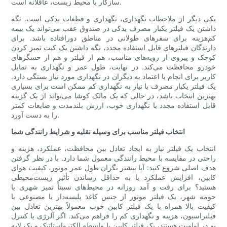
سازگار با محیط زیست، عاقلانه است.
یکی دیگر از ملاحظات نگهداری، نگهداری و قطعات یدکی است. نگه
داشتن یک فیلتر یکبار مصرف یدکی در صندوق عقب می‌تواند یک بیمه
کم‌هزینه برای سفرهای طولانی در مناطق دورافتاده باشد. برای
دارندگان فیلترهای قابل استفاده مجدد، نگه داشتن یک کیت تمیز کردن
کوچک و پیروی از رویه‌های مناسب، هم از فیلتر و هم از حسگرهای
خودرو محافظت می‌کند. در نهایت، طول عمر و نگهداری به تمایل
کاربر برای انجام یا اعتماد به دیگران در نگهداری مورد نیاز بستگی دارد.
یک فیلتر یکبار مصرف با نیاز به نگهداری کم ممکن است برای بسیاری
بهترین انتخاب باشد، در حالی که یک مالک کوشا می‌تواند از یک گزینه
قابل استفاده مجدد با نگهداری خوب، ارزش بلندمدت و ضایعات کمتر
را به دست آورد.
انتخاب فیلتر مناسب برای وسیله نقلیه و شرایط رانندگی شما
انتخاب یک فیلتر نیاز به ایجاد تعادل بین محافظت، عملکرد، هزینه و
راحتی در مقایسه با محیط رانندگی معمول شما دارد. با در نظر گرفتن
هدف اصلی شروع کنید: آیا بیشتر نگران طول عمر موتور، کیفیت هوای
کابین، افزایش عملکرد یا به حداقل رساندن تأثیر زیست‌محیطی
هستید؟ برای رفت و آمد روزانه در محیط‌های نسبتاً تمیز شهری یا
حومه شهر، یک فیلتر موتور از جنس کاغذ پلیسه‌دار یا مصنوعی با
کیفیت بالا همراه با یک فیلتر کابین خوب معمولاً بهترین تعادل بین
فیلتراسیون، هزینه و نگهداری کم را فراهم می‌کند. اگر آلرژی یا کنترل
بو در اولویت هستند، یک فیلتر کابین با واسطه الکترواستاتیک و یک لایه