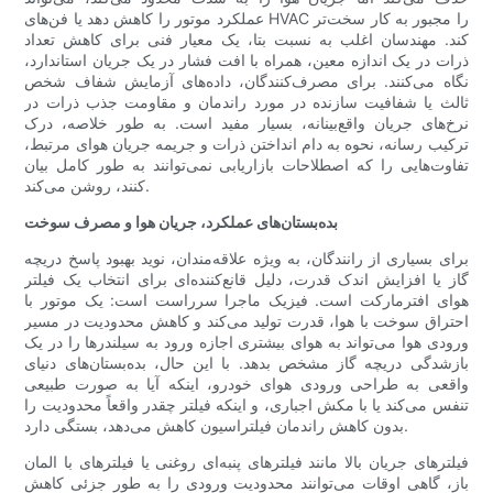
عملکرد موتور را کاهش دهد یا فن‌های HVAC را مجبور به کار سخت‌تر
کند. مهندسان اغلب به نسبت بتا، یک معیار فنی برای کاهش تعداد
ذرات در یک اندازه معین، همراه با افت فشار در یک جریان استاندارد،
نگاه می‌کنند. برای مصرف‌کنندگان، داده‌های آزمایش شفاف شخص
ثالث یا شفافیت سازنده در مورد راندمان و مقاومت جذب ذرات در
نرخ‌های جریان واقع‌بینانه، بسیار مفید است. به طور خلاصه، درک
ترکیب رسانه، نحوه به دام انداختن ذرات و جریمه جریان هوای مرتبط،
تفاوت‌هایی را که اصطلاحات بازاریابی نمی‌توانند به طور کامل بیان
کنند، روشن می‌کند.
بده‌بستان‌های عملکرد، جریان هوا و مصرف سوخت
برای بسیاری از رانندگان، به ویژه علاقه‌مندان، نوید بهبود پاسخ دریچه
گاز یا افزایش اندک قدرت، دلیل قانع‌کننده‌ای برای انتخاب یک فیلتر
هوای افترمارکت است. فیزیک ماجرا سرراست است: یک موتور با
احتراق سوخت با هوا، قدرت تولید می‌کند و کاهش محدودیت در مسیر
ورودی هوا می‌تواند به هوای بیشتری اجازه ورود به سیلندرها را در یک
بازشدگی دریچه گاز مشخص بدهد. با این حال، بده‌بستان‌های دنیای
واقعی به طراحی ورودی هوای خودرو، اینکه آیا به صورت طبیعی
تنفس می‌کند یا با مکش اجباری، و اینکه فیلتر چقدر واقعاً محدودیت را
بدون کاهش راندمان فیلتراسیون کاهش می‌دهد، بستگی دارد.
فیلترهای جریان بالا مانند فیلترهای پنبه‌ای روغنی یا فیلترهای با المان
باز، گاهی اوقات می‌توانند محدودیت ورودی را به طور جزئی کاهش