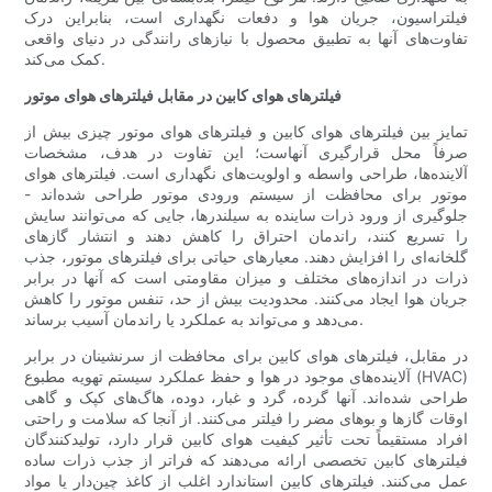
فیلتراسیون، جریان هوا و دفعات نگهداری است، بنابراین درک
تفاوت‌های آنها به تطبیق محصول با نیازهای رانندگی در دنیای واقعی
کمک می‌کند.
فیلترهای هوای کابین در مقابل فیلترهای هوای موتور
تمایز بین فیلترهای هوای کابین و فیلترهای هوای موتور چیزی بیش از
صرفاً محل قرارگیری آنهاست؛ این تفاوت در هدف، مشخصات
آلاینده‌ها، طراحی واسطه و اولویت‌های نگهداری است. فیلترهای هوای
موتور برای محافظت از سیستم ورودی موتور طراحی شده‌اند -
جلوگیری از ورود ذرات ساینده به سیلندرها، جایی که می‌توانند سایش
را تسریع کنند، راندمان احتراق را کاهش دهند و انتشار گازهای
گلخانه‌ای را افزایش دهند. معیارهای حیاتی برای فیلترهای موتور، جذب
ذرات در اندازه‌های مختلف و میزان مقاومتی است که آنها در برابر
جریان هوا ایجاد می‌کنند. محدودیت بیش از حد، تنفس موتور را کاهش
می‌دهد و می‌تواند به عملکرد یا راندمان آسیب برساند.
در مقابل، فیلترهای هوای کابین برای محافظت از سرنشینان در برابر
آلاینده‌های موجود در هوا و حفظ عملکرد سیستم تهویه مطبوع (HVAC)
طراحی شده‌اند. آنها گرده، گرد و غبار، دوده، هاگ‌های کپک و گاهی
اوقات گازها و بوهای مضر را فیلتر می‌کنند. از آنجا که سلامت و راحتی
افراد مستقیماً تحت تأثیر کیفیت هوای کابین قرار دارد، تولیدکنندگان
فیلترهای کابین تخصصی ارائه می‌دهند که فراتر از جذب ذرات ساده
عمل می‌کنند. فیلترهای کابین استاندارد اغلب از کاغذ چین‌دار یا مواد