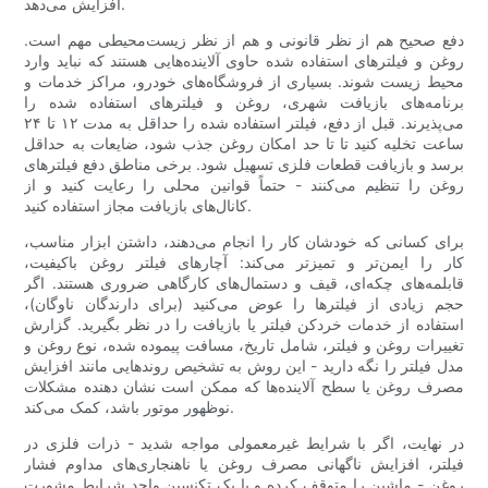
افزایش می‌دهد.
دفع صحیح هم از نظر قانونی و هم از نظر زیست‌محیطی مهم است.
روغن و فیلترهای استفاده شده حاوی آلاینده‌هایی هستند که نباید وارد
محیط زیست شوند. بسیاری از فروشگاه‌های خودرو، مراکز خدمات و
برنامه‌های بازیافت شهری، روغن و فیلترهای استفاده شده را
می‌پذیرند. قبل از دفع، فیلتر استفاده شده را حداقل به مدت ۱۲ تا ۲۴
ساعت تخلیه کنید تا تا حد امکان روغن جذب شود، ضایعات به حداقل
برسد و بازیافت قطعات فلزی تسهیل شود. برخی مناطق دفع فیلترهای
روغن را تنظیم می‌کنند - حتماً قوانین محلی را رعایت کنید و از
کانال‌های بازیافت مجاز استفاده کنید.
برای کسانی که خودشان کار را انجام می‌دهند، داشتن ابزار مناسب،
کار را ایمن‌تر و تمیزتر می‌کند: آچارهای فیلتر روغن باکیفیت،
قابلمه‌های چکه‌ای، قیف و دستمال‌های کارگاهی ضروری هستند. اگر
حجم زیادی از فیلترها را عوض می‌کنید (برای دارندگان ناوگان)،
استفاده از خدمات خردکن فیلتر یا بازیافت را در نظر بگیرید. گزارش
تغییرات روغن و فیلتر، شامل تاریخ، مسافت پیموده شده، نوع روغن و
مدل فیلتر را نگه دارید - این روش به تشخیص روندهایی مانند افزایش
مصرف روغن یا سطح آلاینده‌ها که ممکن است نشان دهنده مشکلات
نوظهور موتور باشد، کمک می‌کند.
در نهایت، اگر با شرایط غیرمعمولی مواجه شدید - ذرات فلزی در
فیلتر، افزایش ناگهانی مصرف روغن یا ناهنجاری‌های مداوم فشار
روغن - ماشین را متوقف کرده و با یک تکنسین واجد شرایط مشورت