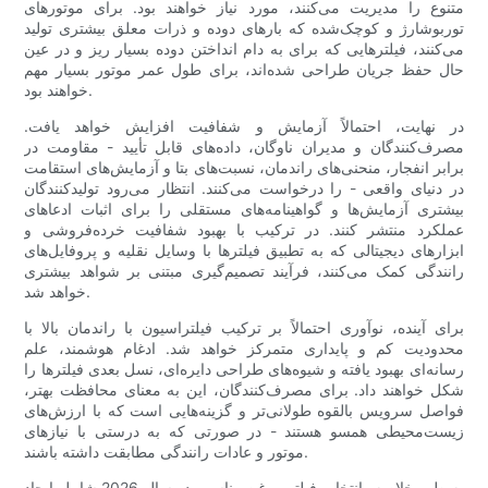
متنوع را مدیریت می‌کنند، مورد نیاز خواهند بود. برای موتورهای
توربوشارژ و کوچک‌شده که بارهای دوده و ذرات معلق بیشتری تولید
می‌کنند، فیلترهایی که برای به دام انداختن دوده بسیار ریز و در عین
حال حفظ جریان طراحی شده‌اند، برای طول عمر موتور بسیار مهم
خواهند بود.
در نهایت، احتمالاً آزمایش و شفافیت افزایش خواهد یافت.
مصرف‌کنندگان و مدیران ناوگان، داده‌های قابل تأیید - مقاومت در
برابر انفجار، منحنی‌های راندمان، نسبت‌های بتا و آزمایش‌های استقامت
در دنیای واقعی - را درخواست می‌کنند. انتظار می‌رود تولیدکنندگان
بیشتری آزمایش‌ها و گواهینامه‌های مستقلی را برای اثبات ادعاهای
عملکرد منتشر کنند. در ترکیب با بهبود شفافیت خرده‌فروشی و
ابزارهای دیجیتالی که به تطبیق فیلترها با وسایل نقلیه و پروفایل‌های
رانندگی کمک می‌کنند، فرآیند تصمیم‌گیری مبتنی بر شواهد بیشتری
خواهد شد.
برای آینده، نوآوری احتمالاً بر ترکیب فیلتراسیون با راندمان بالا با
محدودیت کم و پایداری متمرکز خواهد شد. ادغام هوشمند، علم
رسانه‌ای بهبود یافته و شیوه‌های طراحی دایره‌ای، نسل بعدی فیلترها را
شکل خواهند داد. برای مصرف‌کنندگان، این به معنای محافظت بهتر،
فواصل سرویس بالقوه طولانی‌تر و گزینه‌هایی است که با ارزش‌های
زیست‌محیطی همسو هستند - در صورتی که به درستی با نیازهای
موتور و عادات رانندگی مطابقت داشته باشند.
به طور خلاصه، انتخاب فیلتر روغن مناسب در سال 2026 شامل ایجاد