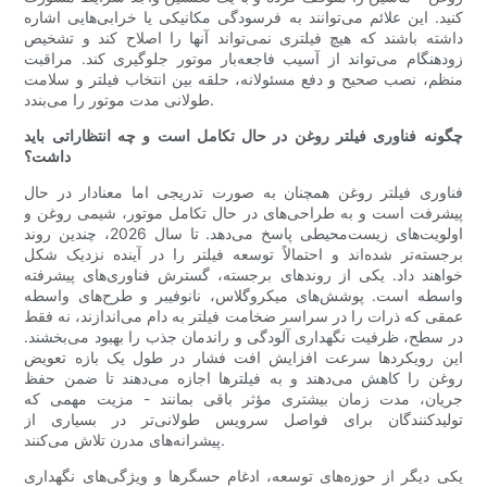
کنید. این علائم می‌توانند به فرسودگی مکانیکی یا خرابی‌هایی اشاره
داشته باشند که هیچ فیلتری نمی‌تواند آنها را اصلاح کند و تشخیص
زودهنگام می‌تواند از آسیب فاجعه‌بار موتور جلوگیری کند. مراقبت
منظم، نصب صحیح و دفع مسئولانه، حلقه بین انتخاب فیلتر و سلامت
طولانی مدت موتور را می‌بندد.
چگونه فناوری فیلتر روغن در حال تکامل است و چه انتظاراتی باید
داشت؟
فناوری فیلتر روغن همچنان به صورت تدریجی اما معنادار در حال
پیشرفت است و به طراحی‌های در حال تکامل موتور، شیمی روغن و
اولویت‌های زیست‌محیطی پاسخ می‌دهد. تا سال 2026، چندین روند
برجسته‌تر شده‌اند و احتمالاً توسعه فیلتر را در آینده نزدیک شکل
خواهند داد. یکی از روندهای برجسته، گسترش فناوری‌های پیشرفته
واسطه است. پوشش‌های میکروگلاس، نانوفیبر و طرح‌های واسطه
عمقی که ذرات را در سراسر ضخامت فیلتر به دام می‌اندازند، نه فقط
در سطح، ظرفیت نگهداری آلودگی و راندمان جذب را بهبود می‌بخشند.
این رویکردها سرعت افزایش افت فشار در طول یک بازه تعویض
روغن را کاهش می‌دهند و به فیلترها اجازه می‌دهند تا ضمن حفظ
جریان، مدت زمان بیشتری مؤثر باقی بمانند - مزیت مهمی که
تولیدکنندگان برای فواصل سرویس طولانی‌تر در بسیاری از
پیشرانه‌های مدرن تلاش می‌کنند.
یکی دیگر از حوزه‌های توسعه، ادغام حسگرها و ویژگی‌های نگهداری