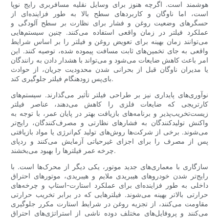
هوشمند است. اگرچه هنوز برای وسایل نقلیه مسافربری رایج نوپا
است، اما ناوگان و کاربردهای سطح بالا به طور فزاینده‌ای از
حسگرهای وضعیت روغن و فشار برای نظارت بر سطح آلودگی و
عملکرد فیلتر در زمان واقعی استفاده می‌کنند. چنین سیستم‌هایی
می‌توانند زمان بهینه برای تعویض روغن و فیلتر را بر اساس شرایط
واقعی به جای تخمین‌های ثابت مسافت پیموده شده، توصیه کنند. این
امر باعث کاهش ضایعات می‌شود و می‌تواند با هشدار دادن به رانندگان
یا مدیران ناوگان قبل از بحرانی شدن محدودیت جریان، از حوادث
بای‌پس زودهنگام فیلتر جلوگیری کند.
نوآوری‌های پایداری نیز بر طراحی فیلتر تأثیر می‌گذارند. سیستم‌های
کارتریجی که ضایعات فلزی را کاهش می‌دهند، عناصر فیلتر
زیست‌تخریب‌پذیر و برنامه‌های بازیافت بهتر در پایان عمر، با توجه به
واکنش تولیدکنندگان به فشارهای نظارتی و مصرف‌کنندگان، رایج‌تر
می‌شوند. برخی از شرکت‌ها روش‌های تولید کم‌انرژی یا مواد بازیافتی
پس از مصرف را برای اجزای غیرحیاتی آزمایش می‌کنند و ردپای
چرخه عمر فیلترها را بهبود می‌بخشند.
سازگاری با معماری‌های جدید موتور، یکی دیگر از محرک‌ها است. با
رایج‌تر شدن خودروهای هیبریدی ملایم و هیبریدی، موتورهای احتراق
داخلی به طور فزاینده‌ای برای عملکرد استارت-استاپ و چرخه‌های
حرارتی بالاتر بهینه می‌شوند. فیلترهایی که در برابر تخریب حرارتی
مقاومت می‌کنند، از تجزیه روغن در شرایط استارت مکرر جلوگیری
می‌کنند و پروفایل‌های مختلف دوده ناشی از استراتژی‌های احتراق