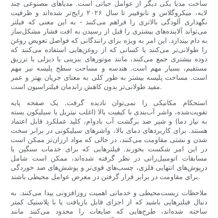
ساخت مدیا یکی دیگر از عوامل حیاتی است. مدیاهای مصنوعی چند
لایه، میکروگلاس و نانوفیبر تا سال ۲۰۲۶ رایج‌تر شده‌اند و ظرفیت
نگهداری آلودگی بالاتری را فراهم می‌کنند - به این معنی که فیلتر
می‌تواند آلاینده‌های بیشتری را قبل از رسیدن به افت فشار مشکل‌ساز
به دام بیندازد. این امر به ویژه برای رانندگانی که فواصل تعویض روغن
را طولانی‌تر می‌کنند یا کسانی که از روغن‌هایی استفاده می‌کنند که
دوده بیشتری جمع می‌کنند، مانند موتورهای بنزینی یا دیزلی با تزریق
مستقیم، بسیار مهم است. هندسه و مساحت سطح پلیسه نیز مهم
است. مساحت پلیسه بیشتر به طور کلی به معنای جریان بهتر و عمر
مفید طولانی‌تر بدون کاهش راندمان فیلتراسیون است.
استحکام مکانیکی را نمی‌توان نادیده گرفت. یک صفحه پایه
تقویت‌شده، واشر آب‌بندی با کیفیت بالا (اغلب نیتریل یا سیلیکون بسته
به نیاز دما) و شیر ضد برگشت آب بادوام، کلید عملکرد قابل اعتماد
هستند. برای کاربردهای دمای بالا، واشرهای سیلیکونی در برابر سخت
شدن و نشتی مقاومت می‌کنند، در حالی که مواد ارزان‌تر ممکن است
در این امر شکست بخورند. فیلترهایی که برای خدمات سنگین یا
مسابقات اتومبیل‌رانی در نظر گرفته شده‌اند، ممکن است شامل
درپوش‌های انتهایی فلزی، چسب‌های قوی‌تر و پوشش‌های ضد خوردگی
برای مقاومت در برابر قرار گرفتن در معرض عوامل محیطی باشند.
ملاحظات زیست‌محیطی و خدماتی اهمیت روزافزونی پیدا می‌کنند. به
دنبال فیلترهایی باشید که از اجزای قابل بازیافت یا با پلاستیک کمتر
ساخته شده‌اند، طرح‌هایی که ضایعات را محدود می‌کنند مانند