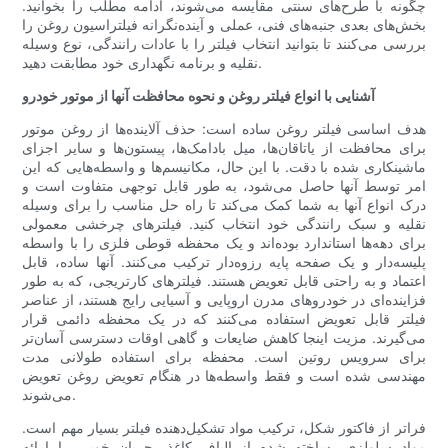
چگونه با طرح‌های سنتی مقایسه می‌شوند، ادامه مطلب را بخوانید.
بخش‌های بعدی جنبه‌های فنی، عملی و آینده‌نگرانه فیلتراسیون روغن را
بررسی می‌کنند تا بتوانید انتخاب فیلتر را با عادات رانندگی، نوع وسیله
نقلیه و برنامه نگهداری خود مطابقت دهید.
آشنایی با انواع فیلتر روغن و نحوه محافظت آنها از موتور خودرو
هدف اساسی فیلتر روغن ساده است: حذف آلاینده‌ها از روغن موتور
برای محافظت از یاتاقان‌ها، میل بادامک‌ها، پیستون‌ها و سایر اجزای
ماشینکاری شده با دقت. با این حال، مکانیسم‌ها و واسطه‌هایی که این
امر توسط آنها حاصل می‌شود، به طور قابل توجهی متفاوت است و
درک انواع آنها به شما کمک می‌کند تا راه حل مناسب را برای وسیله
نقلیه و سبک رانندگی خود انتخاب کنید. فیلترهای چرخشی معمولی
برای دهه‌ها استاندارد بوده‌اند و یک محفظه قوطی فلزی را با واسطه
پلیسه‌دار و یک صفحه پایه رزوه‌دار ترکیب می‌کنند. آنها ساده، قابل
اعتماد و به راحتی قابل تعویض هستند. فیلترهای کارتریجی، که به طور
فزاینده‌ای در خودروهای مدرن اروپایی و آسیایی رایج هستند، از عناصر
فیلتر قابل تعویض استفاده می‌کنند که در یک محفظه دائمی قرار
می‌گیرند. مزیت اینجا کاهش ضایعات و گاهی اوقات دسترسی آسان‌تر
برای سرویس روتین است. محفظه برای استفاده طولانی مدت
مهندسی شده است و فقط واسطه‌ها در هنگام تعویض روغن تعویض
می‌شوند.
فراتر از فاکتور شکل، ترکیب مواد تشکیل‌دهنده فیلتر بسیار مهم است.
مواد سلولزی، ساخته شده از الیاف کاغذ، جریان خوبی را ارائه