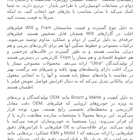
دوام در مسابقات اتومبیل‌رانی یا طراحی پایدار - برتری دارند، به شما
کمک می‌کند تا مدلی متناسب با نیازهای خود انتخاب کنید، نه اینکه
صرفاً به قیمت بسنده کنید.
فیلترهای WIX و Fram به دلیل تنوع گسترده و قیمت مناسبشان
همچنان قابل تشخیص هستند. فیلترهای WIX اغلب در گاراژهای
حرفه‌ای به دلیل ترکیبی از دوام و عملکرد مداوم توصیه می‌شوند.
ترکیبات مصنوعی و خطوط سنگین آنها هم برای کاربردهای بنزینی و هم
دیزلی مناسب هستند و به طور گسترده در قالب‌های چرخشی و
کارتریجی در دسترس هستند. Fram هم خطوط اقتصادی و هم ممتاز را
ارائه می‌دهد. محصولات مصنوعی ممتاز یا "Ultra" از تولیدکنندگان
بزرگ اغلب دارای واسطه‌های بهبود یافته و شیرهای ضد برگشت بهتر
در مقایسه با واحدهای سطح پایه هستند و آنها را به انتخابی معقول
برای مالکانی تبدیل می‌کند که به دنبال افزایش فواصل تعویض فیلتر با
اطمینان هستند.
تولیدکنندگان و برندهای OEM مانند Bosch و Mahle به دلیل کیفیت و
دقت معادل OEM، به ویژه در خودروهای اروپایی که فیلترهای
کارتریجی و محفظه‌های تخصصی رایج هستند، مورد توجه قرار
می‌گیرند. این برندها معمولاً با مشخصات سازنده مطابقت دارند یا از
آن فراتر می‌روند، زیرا مستقیماً به خودروسازان عرضه می‌کنند یا
فیلترهایی با تلرانس‌های دقیق OE تولید می‌کنند. برای علاقه‌مندان به
عملکرد، برندهایی مانند K&N و Mobil 1 فیلترهایی را ارائه می‌دهند که
به صراحت برای جریان بالا و فیلتراسیون دقیق طراحی شده‌اند. خط