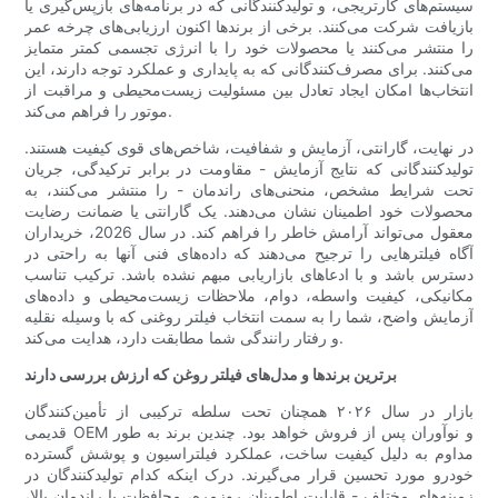
سیستم‌های کارتریجی، و تولیدکنندگانی که در برنامه‌های بازپس‌گیری یا
بازیافت شرکت می‌کنند. برخی از برندها اکنون ارزیابی‌های چرخه عمر
را منتشر می‌کنند یا محصولات خود را با انرژی تجسمی کمتر متمایز
می‌کنند. برای مصرف‌کنندگانی که به پایداری و عملکرد توجه دارند، این
انتخاب‌ها امکان ایجاد تعادل بین مسئولیت زیست‌محیطی و مراقبت از
موتور را فراهم می‌کند.
در نهایت، گارانتی، آزمایش و شفافیت، شاخص‌های قوی کیفیت هستند.
تولیدکنندگانی که نتایج آزمایش - مقاومت در برابر ترکیدگی، جریان
تحت شرایط مشخص، منحنی‌های راندمان - را منتشر می‌کنند، به
محصولات خود اطمینان نشان می‌دهند. یک گارانتی یا ضمانت رضایت
معقول می‌تواند آرامش خاطر را فراهم کند. در سال 2026، خریداران
آگاه فیلترهایی را ترجیح می‌دهند که داده‌های فنی آنها به راحتی در
دسترس باشد و با ادعاهای بازاریابی مبهم نشده باشد. ترکیب تناسب
مکانیکی، کیفیت واسطه، دوام، ملاحظات زیست‌محیطی و داده‌های
آزمایش واضح، شما را به سمت انتخاب فیلتر روغنی که با وسیله نقلیه
و رفتار رانندگی شما مطابقت دارد، هدایت می‌کند.
برترین برندها و مدل‌های فیلتر روغن که ارزش بررسی دارند
بازار در سال ۲۰۲۶ همچنان تحت سلطه ترکیبی از تأمین‌کنندگان
قدیمی OEM و نوآوران پس از فروش خواهد بود. چندین برند به طور
مداوم به دلیل کیفیت ساخت، عملکرد فیلتراسیون و پوشش گسترده
خودرو مورد تحسین قرار می‌گیرند. درک اینکه کدام تولیدکنندگان در
زمینه‌های مختلف - قابلیت اطمینان روزمره، محافظت با راندمان بالا،