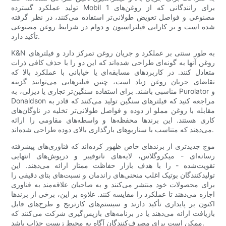
تولید عملکرد گسترده Mobil 1 برای رانندگانی که از روغن‌های
مصنوعی و فواصل تعویض طولانی‌تر استفاده می‌کنند، در نظر گرفته
شده است و بر کارایی فیلتراسیون و دوام در شرایط روغن مصنوعی
تأکید دارد.
K&N به طور سنتی بر عملکرد و جریان روغن تمرکز دارد و فیلترهای
روغن آنها به گونه‌ای طراحی شده‌اند که این دو را با حذف کافی ذرات
متعادل کنند. در کاربردهای مسابقه‌ای یا خیابانی با عملکرد بالا که
تقاضای جریان روغن زیاد است، چنین فیلترهایی می‌توانند گزینه
مناسبی باشند. برای استفاده سنگین‌تر تجاری یا دیزلی، به Purolator و
Donaldson مراجعه کنید که فیلترهای سنگین تولید می‌کنند که قادر به
مقابله با روغن مملو از دوده و فواصل طولانی‌تر تخلیه در ناوگان‌های
کاری هستند. این برندها محفظه‌ها و واسطه‌های مقاومی را ارائه
می‌دهند که متناسب با سناریوهای بارگذاری بالای دوده طراحی شده‌اند.
موج جدیدتری از برندهای خاص ظهور کرده‌اند که فناوری‌های پیشرفته
رسانه‌ای - میکروگلاس، لایه‌های نانوفیبر و درپوش‌های انتهایی
تقویت‌شده - را با هدف بازار حفاظت ممتاز ارائه می‌دهند. این
تولیدکنندگان بوتیک اغلب منحنی‌های راندمان و نسبت‌های بتای دقیقی را
برای محصولات خود منتشر می‌کنند و به صاحبان علاقه‌مند به فناوری
اجازه می‌دهند تا عملکرد را مقایسه کنند. علاوه بر این، برخی از برندها
اکنون بر پایداری تأکید دارند و سیستم‌های کارتریج و طرح‌های قابل
بازیافت ارائه می‌دهند یا در برنامه‌های بازپس‌گیری شرکت می‌کنند که
ممکن است برای مصرف‌کنندگان آگاه به محیط زیست جذاب باشد.