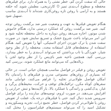
حالی که سفت کردن کم، خطر نشتی را به همراه دارد. برای فیلترهای
کارتریجی، مطمئن شوید که حلقه O محفظه و سطوح آب‌بندی تمیز
هستند و به آرامی با روغن تازه روغن‌کاری شده‌اند تا آب‌بندی مناسب
تسهیل شود.
هنگام تعویض فیلترها به جهت و وضعیت شیر ​​ضد برگشت روغن توجه
کنید. شیر ضد برگشت روغن که عملکرد درستی ندارد، هنگام خاموش
شدن موتور، اجازه می‌دهد روغن دوباره به داخل محفظه تخلیه شود و
این امر می‌تواند باعث شروع خشک و تسریع سایش شود. در صورت
سفت شدن یا ترک خوردن اجزای لاستیکی، آنها را تعویض کنید. هنگام
استفاده از محفظه‌های قابل استفاده مجدد، محفظه را از نظر وجود
شیار، خوردگی یا تاب برداشتن که می‌تواند آب‌بندی را به خطر بیندازد،
بررسی کنید. همچنین ناحیه شیر بای‌پس را از نظر وجود لجن یا
زباله‌هایی که می‌توانند مانع عملکرد شوند، بررسی کنید.
تعویض روغن و فیلتر در فواصل مناسب همچنان حیاتی است. در حالی
که بسیاری از روغن‌های مصنوعی مدرن و فیلترهای با راندمان بالا
امکان فواصل طولانی‌تر تخلیه را فراهم می‌کنند، عواملی مانند
سفرهای کوتاه مکرر، ترافیک‌های توقف و حرکت، محیط‌های پرگرد و
غبار، یدک‌کشی و رانندگی با عملکرد بالا، بار آلاینده‌ها و تنش حرارتی را
افزایش می‌دهند. در صورت لزوم، توصیه‌های سازنده را برای فواصل
سرویس شدید دنبال کنید. حتی با فیلترهای درجه یک، غفلت از تعویض
روغن یا طولانی‌تر کردن فواصل، خطر تجمع ذرات، تجزیه ویسکوزیته و
تشکیل اسید را که می‌تواند سیستم‌های فیلتراسیون را مختل کند،