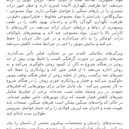
می‌دهند، اما ظرفیت نگهداری آلاینده کمتری دارند و خطر عبور ذرات
بیشتری را در بارهای سنگین یا فواصل طولانی دارند. مواد مصنوعی -
میکروگلاس، پلی‌استر یا مواد مصنوعی مخلوط - فیلتراسیون دقیق‌تر،
ظرفیت نگهداری آلودگی بالاتر و راندمان بهبود یافته را در طیف
وسیع‌تری از دماها و نرخ‌های جریان ارائه می‌دهند. در کاربردهای با
کارایی بالا یا دیزل، مواد مصنوعی چند لایه و پوشش‌های نانوالیاف
ذرات کوچکتر را به دام می‌اندازند و در عین حال جریان را حفظ
می‌کنند و سایش موتور را حتی در شرایط سخت کاهش می‌دهند.
ویژگی‌های مکانیکی کلیدی نیز بر عملکرد فیلتر تأثیر می‌گذارند.
شیرهای بای‌پس در صورت گرفتگی المنت یا غلیظ بودن بیش از حد
روغن در هنگام شروع به کار، از کمبود روغن جلوگیری می‌کنند و به
روغن اجازه می‌دهند تا از فیلتر عبور کند و روانکاری را حفظ کند.
شیرهای ضد برگشت روغن از تخلیه روغن از فیلتر هنگام توقف موتور
جلوگیری می‌کنند و فشار و روانکاری فوری روغن را در هنگام شروع
به کار تضمین می‌کنند - یک عامل حیاتی برای موتورهایی که فیلترهای
عمودی در زیر وسیله نقلیه نصب شده‌اند. برخی از فیلترها شامل
شیرهای کاهش فشار هستند که برای موتورهای خاص تنظیم شده‌اند،
در حالی که واحدهای سنگین ممکن است فنرهای سنگین، صفحات پایه
تقویت شده و اجزای ضد لرزش فولادی را برای تحمل فواصل سرویس
طولانی مدت ادغام کنند.
رتبه‌بندی‌های راندمان و مشخصات میکرون بخشی از داستان را بیان
می‌کنند. راندمان فیلتراسیون در یک رتبه‌بندی میکرونی مشخص (به