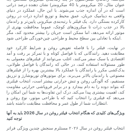
عنوان مثال، 20 میکرومتر یا 40 میکرومتر) نشان دهنده درصد ذراتی
است که در آن اندازه جذب می‌شوند. با این حال، عملکرد در دنیای
واقعی به دینامیک جریان، عمق محیط و توزیع اندازه ذرات در روغن
کارکرده بستگی دارد. یک فیلتر با رتبه‌بندی میکرونی پایین‌تر و راندمان
بالا در جذب ذرات تا میکرون‌های کوچک، عموماً محافظت بهتری از
موتور ارائه می‌دهد، اما ممکن است جریان را بیشتر محدود کند، مگر
اینکه با تعادلی بین سطح محیط و طراحی چین‌خوردگی طراحی شود.
در نهایت، فیلتر را با فاصله تعویض روغن و شرایط کارکرد خود
مطابقت دهید. رانندگانی که با فواصل کوتاه و با تمرکز بر رفت و آمد
اقتصادی یا سبک سفر می‌کنند، اغلب می‌توانند از فیلترهای معمولی به
طور مسئولانه استفاده کنند، در حالی که رانندگان با فواصل طولانی،
یدک‌کشی مکرر یا رانندگان با عملکرد بالا بیشترین بهره را از فیلترهای
مصنوعی با راندمان بالاتر می‌برند. برای موتورهای توربوشارژ و تزریق
مستقیم، که آلودگی روغن و تنش حرارتی بیشتر است، انتخاب فیلتری
که بتواند دوده را به دام بیندازد و در برابر فروپاشی حرارتی مقاومت
کند، اهمیت بیشتری پیدا می‌کند. درک این تفاوت‌ها به شما این امکان را
می‌دهد که فیلتری را انتخاب کنید که با طراحی موتور، نوع روغن و
انتظارات شما از طول عمر و محافظت مطابقت داشته باشد.
ویژگی‌های کلیدی که هنگام انتخاب فیلتر روغن در سال 2026 باید به آنها
توجه کنید
انتخاب فیلتر روغن در سال ۲۰۲۶ مستلزم سنجش چندین ویژگی فراتر