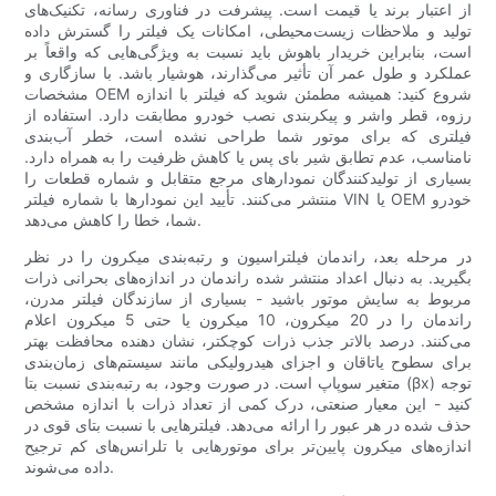
از اعتبار برند یا قیمت است. پیشرفت در فناوری رسانه، تکنیک‌های
تولید و ملاحظات زیست‌محیطی، امکانات یک فیلتر را گسترش داده
است، بنابراین خریدار باهوش باید نسبت به ویژگی‌هایی که واقعاً بر
عملکرد و طول عمر آن تأثیر می‌گذارند، هوشیار باشد. با سازگاری و
مشخصات OEM شروع کنید: همیشه مطمئن شوید که فیلتر با اندازه
رزوه، قطر واشر و پیکربندی نصب خودرو مطابقت دارد. استفاده از
فیلتری که برای موتور شما طراحی نشده است، خطر آب‌بندی
نامناسب، عدم تطابق شیر بای پس یا کاهش ظرفیت را به همراه دارد.
بسیاری از تولیدکنندگان نمودارهای مرجع متقابل و شماره قطعات را
منتشر می‌کنند. تأیید این نمودارها با شماره فیلتر VIN یا OEM خودرو
شما، خطا را کاهش می‌دهد.
در مرحله بعد، راندمان فیلتراسیون و رتبه‌بندی میکرون را در نظر
بگیرید. به دنبال اعداد منتشر شده راندمان در اندازه‌های بحرانی ذرات
مربوط به سایش موتور باشید - بسیاری از سازندگان فیلتر مدرن،
راندمان را در 20 میکرون، 10 میکرون یا حتی 5 میکرون اعلام
می‌کنند. درصد بالاتر جذب ذرات کوچکتر، نشان دهنده محافظت بهتر
برای سطوح یاتاقان و اجزای هیدرولیکی مانند سیستم‌های زمان‌بندی
متغیر سوپاپ است. در صورت وجود، به رتبه‌بندی نسبت بتا (βx) توجه
کنید - این معیار صنعتی، درک کمی از تعداد ذرات با اندازه مشخص
حذف شده در هر عبور را ارائه می‌دهد. فیلترهایی با نسبت بتای قوی در
اندازه‌های میکرون پایین‌تر برای موتورهایی با تلرانس‌های کم ترجیح
داده می‌شوند.