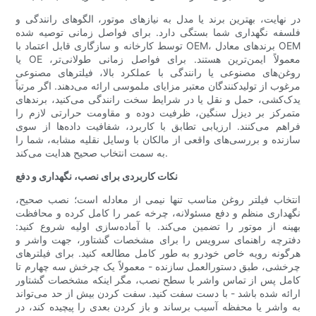
در نهایت، بهترین برند یا مدل به نیازهای موتور، الگوهای رانندگی و
فلسفه نگهداری شما بستگی دارد. برای فواصل زمانی توصیه شده
توسط کارخانه و سازگاری قابل اعتماد با OEM، برندهای معادل OEM
یا OE معمولاً ایمن‌ترین هستند. برای فواصل زمانی طولانی‌تر،
روغن‌های مصنوعی یا رانندگی با عملکرد بالا، فیلترهای مصنوعی
مرغوب از تولیدکنندگان معتبر مزایای ملموسی ارائه می‌دهند. اگر مرتباً
یدک‌کشی، حمل و نقل یا در شرایط سخت رانندگی می‌کنید، برندهای
متمرکز بر دیزل سنگین، ظرفیت دوده و مقاومت حرارتی لازم را
فراهم می‌کنند. ارزیابی تطابق با کاربرد، شفافیت داده‌ها از سوی
سازنده و بررسی‌های واقعی از مالکان با وسایل نقلیه مشابه، شما را
به سمت انتخاب صحیح هدایت می‌کند.
نکات کاربردی برای نصب، نگهداری و دفع
انتخاب فیلتر روغن مناسب تنها نیمی از معادله است؛ نصب صحیح،
نگهداری منظم و دفع مسئولانه، چرخه عمر را کامل کرده و محافظت
بهینه از موتور را تضمین می‌کند. با آماده‌سازی اولیه شروع کنید:
دفترچه راهنمای سرویس را برای مشخصات گشتاور، جهت واشر و
هرگونه رویه خاص خودرو به طور کامل مطالعه کنید. برای فیلترهای
چرخشی، طبق دستورالعمل سازنده - معمولاً یک چرخش سه چهارم تا
کامل پس از تماس واشر با سطح نصب، مگر اینکه مشخصات گشتاور
ارائه شده باشد - با دست سفت کنید. سفت کردن بیش از حد می‌تواند
به واشر یا محفظه آسیب برساند و باز کردن بعدی را پیچیده کند، در