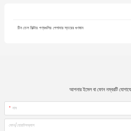
চীন তেল ফিল্টার পণ্যগুলির পেশাদার স্তরের গুণমান
আপনার ইমেল বা ফোন নম্বরটি যোগাযোগ
নাম
ফোন/হোয়াটসঅ্যাপ