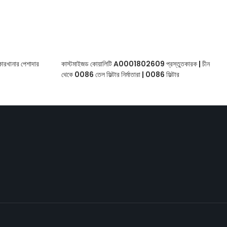
র কারখানার পেশাদার
কাস্টমাইজড কোয়ালিটি A0001802609 প্রস্তুতকারক | চীন
থেকে 0086 তেল ফিল্টার নির্মাতারা | 0086 ফিল্টার