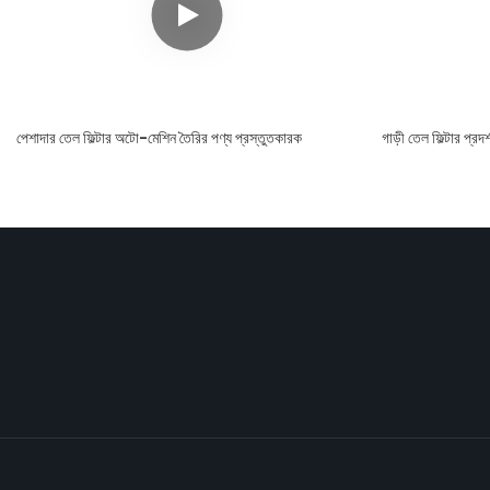
পেশাদার তেল ফিল্টার অটো-মেশিন তৈরির পণ্য প্রস্তুতকারক
গাড়ী তেল ফিল্টার প্রদর্