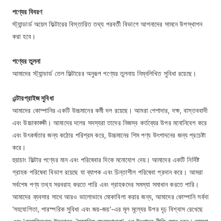
পণ্যের বিবরণ
স্ট্যান্ডার্ড অয়েল ফিল্টারের বিস্তারিত তথ্য পরবর্তী বিভাগে আপনাদের সামনে উপস্থাপন
করা হবে।
পণ্যের তুলনা
আমাদের স্ট্যান্ডার্ড তেল ফিল্টারের অনুরূপ পণ্যের তুলনায় নিম্নলিখিত সুবিধা রয়েছে।
এন্টারপ্রাইজ সুবিধা
আমাদের কোম্পানির একটি উচ্চমানের কর্মী দল রয়েছে। আমরা পেশাদার, দক্ষ, বাস্তববাদী
এবং উচ্চাকাঙ্ক্ষী। আমাদের দলের সদস্যরা তাদের নিজস্ব কর্তব্যের উপর মনোনিবেশ করে
এবং উৎকর্ষতার জন্য কঠোর পরিশ্রম করে, উচ্চমানের শিম পণ্য উৎপাদনের জন্য প্রচেষ্টা
করে।
হুয়াচাং ফিল্টার পণ্যের মান এবং পরিষেবার দিকে মনোযোগ দেয়। আমাদের একটি নির্দিষ্ট
গ্রাহক পরিষেবা বিভাগ রয়েছে যা ব্যাপক এবং চিন্তাশীল পরিষেবা প্রদান করে। আমরা
সর্বশেষ পণ্য তথ্য সরবরাহ করতে পারি এবং গ্রাহকদের সমস্যা সমাধান করতে পারি।
আমাদের ব্যবসার সাথে আরও ভালোভাবে মোকাবিলা করার জন্য, আমাদের কোম্পানি সর্বদা
'সহযোগিতা, পারস্পরিক সুবিধা এবং জয়-জয়'-এর মূল মূল্যের উপর দৃঢ় বিশ্বাস রেখেছে