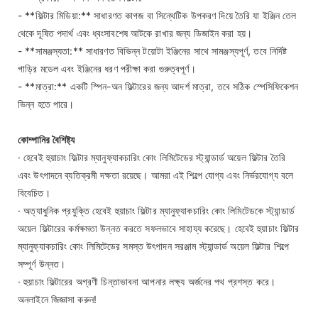
- **ফিল্টার মিডিয়া:** সাধারণত কাগজ বা সিন্থেটিক উপকরণ দিয়ে তৈরি যা ইঞ্জিন তেল
থেকে দূষিত পদার্থ এবং ধ্বংসাবশেষ আটকে রাখার জন্য ডিজাইন করা হয়।
- **সামঞ্জস্যতা:** সাধারণত বিভিন্ন টয়োটা ইঞ্জিনের সাথে সামঞ্জস্যপূর্ণ, তবে নির্দিষ্ট
গাড়ির মডেল এবং ইঞ্জিনের ধরণ পরীক্ষা করা গুরুত্বপূর্ণ।
- **মাত্রা:** একটি স্পিন-অন ফিল্টারের জন্য আদর্শ মাত্রা, তবে সঠিক স্পেসিফিকেশন
ভিন্ন হতে পারে।
কোম্পানির বৈশিষ্ট্য
· হেবেই হুয়াচাং ফিল্টার ম্যানুফ্যাকচারিং কোং লিমিটেডের স্ট্যান্ডার্ড অয়েল ফিল্টার তৈরি
এবং উৎপাদনে ব্যতিক্রমী দক্ষতা রয়েছে। আমরা এই শিল্পে যোগ্য এবং নির্ভরযোগ্য বলে
বিবেচিত।
· অত্যাধুনিক প্রযুক্তি হেবেই হুয়াচাং ফিল্টার ম্যানুফ্যাকচারিং কোং লিমিটেডকে স্ট্যান্ডার্ড
অয়েল ফিল্টারের কর্মক্ষমতা উন্নত করতে সফলভাবে সাহায্য করেছে। হেবেই হুয়াচাং ফিল্টার
ম্যানুফ্যাকচারিং কোং লিমিটেডের সমস্ত উৎপাদন সরঞ্জাম স্ট্যান্ডার্ড অয়েল ফিল্টার শিল্পে
সম্পূর্ণ উন্নত।
· হুয়াচাং ফিল্টারের অগ্রণী চিন্তাভাবনা আপনার লক্ষ্য অর্জনের পথ প্রশস্ত করে।
অনলাইনে জিজ্ঞাসা করুন!