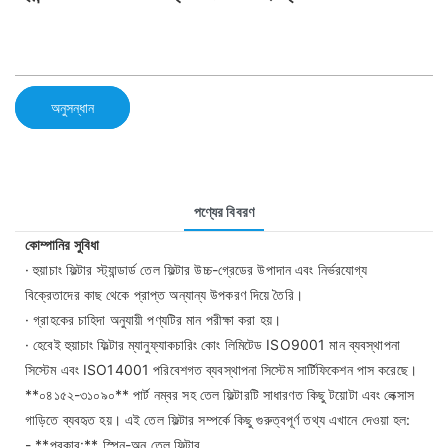
অনুসন্ধান
পণ্যের বিবরণ
কোম্পানির সুবিধা
· হুয়াচাং ফিল্টার স্ট্যান্ডার্ড তেল ফিল্টার উচ্চ-গ্রেডের উপাদান এবং নির্ভরযোগ্য
বিক্রেতাদের কাছ থেকে প্রাপ্ত অন্যান্য উপকরণ দিয়ে তৈরি।
· গ্রাহকের চাহিদা অনুযায়ী পণ্যটির মান পরীক্ষা করা হয়।
· হেবেই হুয়াচাং ফিল্টার ম্যানুফ্যাকচারিং কোং লিমিটেড ISO9001 মান ব্যবস্থাপনা
সিস্টেম এবং ISO14001 পরিবেশগত ব্যবস্থাপনা সিস্টেম সার্টিফিকেশন পাস করেছে।
**০৪১৫২-৩১০৯০** পার্ট নম্বর সহ তেল ফিল্টারটি সাধারণত কিছু টয়োটা এবং লেক্সাস
গাড়িতে ব্যবহৃত হয়। এই তেল ফিল্টার সম্পর্কে কিছু গুরুত্বপূর্ণ তথ্য এখানে দেওয়া হল:
- **প্রকার:** স্পিন-অন তেল ফিল্টার