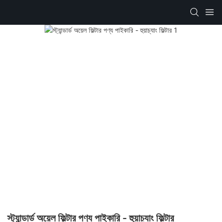
স্ট্যান্ডার্ড অয়েল ফিল্টার পণ্য পাইকারি - হুয়াচ্যাং ফিল্টার