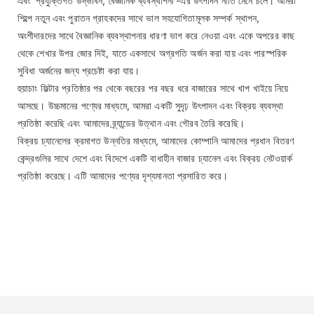
এবং 'প্রযুক্তিগত উদ্ভাবন, বৈজ্ঞানিক ব্যবস্থাপনা'-এর উৎপাদন নীতি মেনে চলে। আমরা
শিল্পে নতুন এবং পুরাতন গ্রাহকদের সাথে ভাল সহযোগিতামূলক সম্পর্ক স্থাপন,
অংশীদারদের সাথে বৈজ্ঞানিক ব্যবস্থাপনার ধারণা ভাগ করে নেওয়া এবং একে অপরের কাছ
থেকে শেখার উপর জোর দিই, যাতে একসাথে অগ্রগতি অর্জন করা যায় এবং পারস্পরিক
সুবিধা অর্জনের জন্য প্রচেষ্টা করা যায়।
হুয়াচাং ফিল্টার প্রতিষ্ঠার পর থেকে বছরের পর বছর ধরে বাজারের সাথে খাপ খাইয়ে নিয়ে
আসছে। উচ্চমানের পণ্যের মাধ্যমে, আমরা একটি সুদৃঢ় উৎপাদন এবং বিক্রয় ব্যবস্থা
প্রতিষ্ঠা করেছি এবং আমাদের ব্র্যান্ডের উত্থান এবং গৌরব তৈরি করেছি।
বিক্রয় চ্যানেলের ক্রমাগত উন্নতির মাধ্যমে, আমাদের কোম্পানি আমাদের প্রধান বিতরণ
কেন্দ্রগুলির সাথে দেশে এবং বিদেশে একটি বাধাহীন বাজার চ্যানেল এবং বিক্রয় নেটওয়ার্ক
প্রতিষ্ঠা করেছে। এটি আমাদের পণ্যের দৃশ্যমানতা প্রসারিত করে।