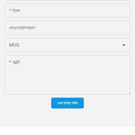
ইমেল
ফোন/হোয়াটসঅ্যাপ
MOQ
কন্টেন্ট
এখন তদন্ত পাঠান