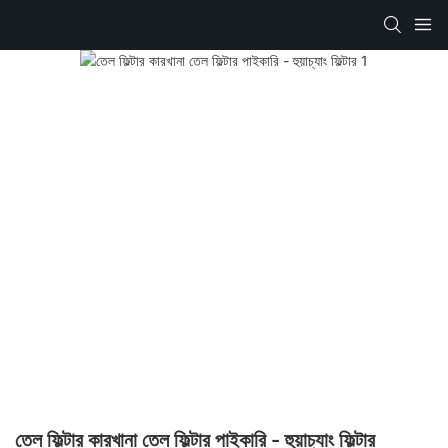
তেল ফিল্টার কারখানা তেল ফিল্টার পাইকারি - হুয়াচ্যাং ফিল্টার