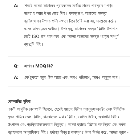
A:
শিফটে আমরা আমাদের গ্রাহকদের সর্বোচ্চ মানের পরিস্রাবণ পণ্য
সরবরাহ করার উপর জোর দিই। ফলস্বরূপ, আমাদের সমস্ত
প্রতিস্থাপন উপাদানগুলি এখানে চীনে তৈরি করা হয়, সবচেয়ে কঠোর
মানের মানদণ্ডের অধীনে। উপরন্তু, আমাদের সমস্ত ফিল্টার উপাদান
ছয়টি ISO মান বহন করে এবং আমরা আমাদের সমস্ত পণ্যের সম্পূর্ণ
গ্যারান্টি দিই।
Q:
আপনার MOQ কি?
A:
এক টুকরো নমুনা ঠিক আছে এবং আরও পরিমাণে, আরও অনুকূল দাম।
কোম্পানির সুবিধা
একটি আধুনিক কোম্পানি হিসেবে, হেবেই হুয়াচাং ফিল্টার ম্যানুফ্যাকচারিং কোং লিমিটেড
মূলত গাড়ির তেল ফিল্টার, যানবাহনের এয়ার ফিল্টার, কেবিন ফিল্টার, জ্বালানি ফিল্টার
উৎপাদন এবং প্রক্রিয়াজাতকরণে নিযুক্ত। আমরা হুয়াচাং ফিল্টারে অবস্থিত এবং সর্বদা
গ্রাহকদের অগ্রাধিকার দিই। দুর্দান্ত বিক্রয় ব্যবস্থার উপর নির্ভর করে, আমরা প্রাক-