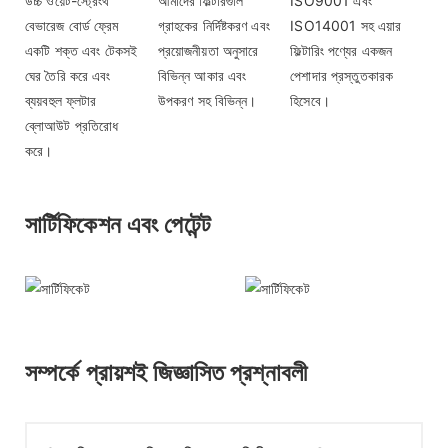
উচ্চ ওয়েট-স্ট্রেংথ
আমাদের ফিল্টারগুলি
ISO9001 এবং
বেভারেজ বোর্ড ফ্রেম
গ্রাহকের নির্দিষ্টকরণ এবং
ISO14001 সহ এয়ার
একটি শক্ত এবং টেকসই
প্রয়োজনীয়তা অনুসারে
ফিল্টারিং পণ্যের একজন
ঘের তৈরি করে এবং
বিভিন্ন আকার এবং
পেশাদার প্রস্তুতকারক
ব্যয়বহুল ফ্লটার
উপকরণ সহ বিভিন্ন।
হিসেবে।
ব্লোআউট প্রতিরোধ
করে।
সার্টিফিকেশন এবং পেটেন্ট
সম্পর্কে প্রায়শই জিজ্ঞাসিত প্রশ্নাবলী