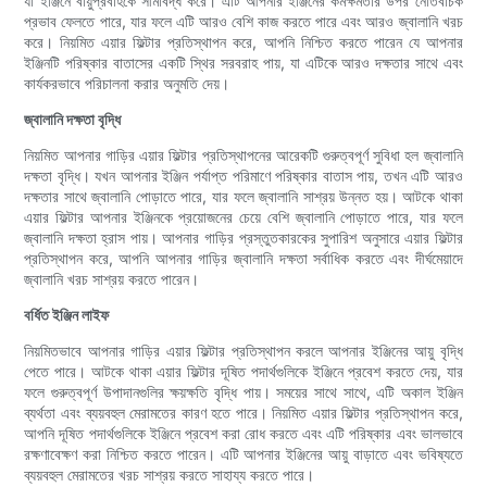
যা ইঞ্জিনে বায়ুপ্রবাহকে সীমাবদ্ধ করে। এটি আপনার ইঞ্জিনের কর্মক্ষমতার উপর নেতিবাচক
প্রভাব ফেলতে পারে, যার ফলে এটি আরও বেশি কাজ করতে পারে এবং আরও জ্বালানি খরচ
করে। নিয়মিত এয়ার ফিল্টার প্রতিস্থাপন করে, আপনি নিশ্চিত করতে পারেন যে আপনার
ইঞ্জিনটি পরিষ্কার বাতাসের একটি স্থির সরবরাহ পায়, যা এটিকে আরও দক্ষতার সাথে এবং
কার্যকরভাবে পরিচালনা করার অনুমতি দেয়।
জ্বালানি দক্ষতা বৃদ্ধি
নিয়মিত আপনার গাড়ির এয়ার ফিল্টার প্রতিস্থাপনের আরেকটি গুরুত্বপূর্ণ সুবিধা হল জ্বালানি
দক্ষতা বৃদ্ধি। যখন আপনার ইঞ্জিন পর্যাপ্ত পরিমাণে পরিষ্কার বাতাস পায়, তখন এটি আরও
দক্ষতার সাথে জ্বালানি পোড়াতে পারে, যার ফলে জ্বালানি সাশ্রয় উন্নত হয়। আটকে থাকা
এয়ার ফিল্টার আপনার ইঞ্জিনকে প্রয়োজনের চেয়ে বেশি জ্বালানি পোড়াতে পারে, যার ফলে
জ্বালানি দক্ষতা হ্রাস পায়। আপনার গাড়ির প্রস্তুতকারকের সুপারিশ অনুসারে এয়ার ফিল্টার
প্রতিস্থাপন করে, আপনি আপনার গাড়ির জ্বালানি দক্ষতা সর্বাধিক করতে এবং দীর্ঘমেয়াদে
জ্বালানি খরচ সাশ্রয় করতে পারেন।
বর্ধিত ইঞ্জিন লাইফ
নিয়মিতভাবে আপনার গাড়ির এয়ার ফিল্টার প্রতিস্থাপন করলে আপনার ইঞ্জিনের আয়ু বৃদ্ধি
পেতে পারে। আটকে থাকা এয়ার ফিল্টার দূষিত পদার্থগুলিকে ইঞ্জিনে প্রবেশ করতে দেয়, যার
ফলে গুরুত্বপূর্ণ উপাদানগুলির ক্ষয়ক্ষতি বৃদ্ধি পায়। সময়ের সাথে সাথে, এটি অকাল ইঞ্জিন
ব্যর্থতা এবং ব্যয়বহুল মেরামতের কারণ হতে পারে। নিয়মিত এয়ার ফিল্টার প্রতিস্থাপন করে,
আপনি দূষিত পদার্থগুলিকে ইঞ্জিনে প্রবেশ করা রোধ করতে এবং এটি পরিষ্কার এবং ভালভাবে
রক্ষণাবেক্ষণ করা নিশ্চিত করতে পারেন। এটি আপনার ইঞ্জিনের আয়ু বাড়াতে এবং ভবিষ্যতে
ব্যয়বহুল মেরামতের খরচ সাশ্রয় করতে সাহায্য করতে পারে।