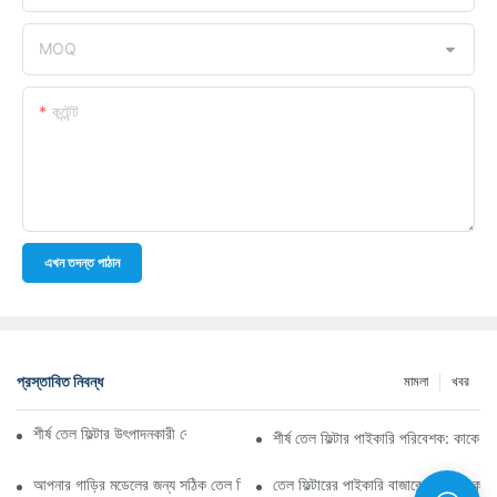
MOQ
কন্টেন্ট
এখন তদন্ত পাঠান
প্রস্তাবিত নিবন্ধ
মামলা
খবর
শীর্ষ তেল ফিল্টার উৎপাদনকারী কোম্পানি: একটি বিস্তৃত সারসংক্ষেপ
শীর্ষ তেল ফিল্টার পাইকারি পরিবেশক: কাকে ব
আপনার গাড়ির মডেলের জন্য সঠিক তেল ফিল্টার নির্বাচন করা: মূল বিবেচ্য বিষয়গুলি
তেল ফিল্টারের পাইকারি বাজারে নেভিগেট কর