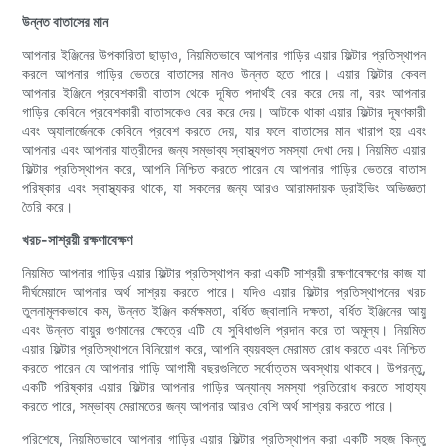
উন্নত বাতাসের মান
আপনার ইঞ্জিনের উপকারিতা ছাড়াও, নিয়মিতভাবে আপনার গাড়ির এয়ার ফিল্টার প্রতিস্থাপন
করলে আপনার গাড়ির ভেতরে বাতাসের মানও উন্নত হতে পারে। এয়ার ফিল্টার কেবল
আপনার ইঞ্জিনে প্রবেশকারী বাতাস থেকে দূষিত পদার্থই বের করে দেয় না, বরং আপনার
গাড়ির কেবিনে প্রবেশকারী বাতাসকেও বের করে দেয়। আটকে থাকা এয়ার ফিল্টার দূষণকারী
এবং অ্যালার্জেনকে কেবিনে প্রবেশ করতে দেয়, যার ফলে বাতাসের মান খারাপ হয় এবং
আপনার এবং আপনার যাত্রীদের জন্য সম্ভাব্য স্বাস্থ্যগত সমস্যা দেখা দেয়। নিয়মিত এয়ার
ফিল্টার প্রতিস্থাপন করে, আপনি নিশ্চিত করতে পারেন যে আপনার গাড়ির ভেতরে বাতাস
পরিষ্কার এবং স্বাস্থ্যকর থাকে, যা সকলের জন্য আরও আরামদায়ক ড্রাইভিং অভিজ্ঞতা
তৈরি করে।
খরচ-সাশ্রয়ী রক্ষণাবেক্ষণ
নিয়মিত আপনার গাড়ির এয়ার ফিল্টার প্রতিস্থাপন করা একটি সাশ্রয়ী রক্ষণাবেক্ষণের কাজ যা
দীর্ঘমেয়াদে আপনার অর্থ সাশ্রয় করতে পারে। যদিও এয়ার ফিল্টার প্রতিস্থাপনের খরচ
তুলনামূলকভাবে কম, উন্নত ইঞ্জিন কর্মক্ষমতা, বর্ধিত জ্বালানি দক্ষতা, বর্ধিত ইঞ্জিনের আয়ু
এবং উন্নত বায়ুর গুণমানের ক্ষেত্রে এটি যে সুবিধাগুলি প্রদান করে তা অমূল্য। নিয়মিত
এয়ার ফিল্টার প্রতিস্থাপনে বিনিয়োগ করে, আপনি ব্যয়বহুল মেরামত রোধ করতে এবং নিশ্চিত
করতে পারেন যে আপনার গাড়ি আগামী বছরগুলিতে সর্বোত্তম অবস্থায় থাকবে। উপরন্তু,
একটি পরিষ্কার এয়ার ফিল্টার আপনার গাড়ির অন্যান্য সমস্যা প্রতিরোধ করতে সাহায্য
করতে পারে, সম্ভাব্য মেরামতের জন্য আপনার আরও বেশি অর্থ সাশ্রয় করতে পারে।
পরিশেষে, নিয়মিতভাবে আপনার গাড়ির এয়ার ফিল্টার প্রতিস্থাপন করা একটি সহজ কিন্তু