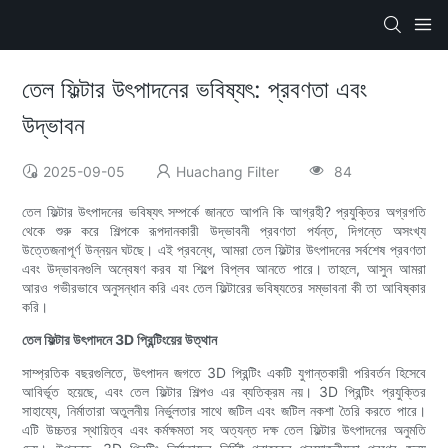
তেল ফিল্টার উৎপাদনের ভবিষ্যৎ: প্রবণতা এবং
উদ্ভাবন
2025-09-05
Huachang Filter
84
তেল ফিল্টার উৎপাদনের ভবিষ্যৎ সম্পর্কে জানতে আপনি কি আগ্রহী? প্রযুক্তির অগ্রগতি
থেকে শুরু করে শিল্পকে রূপদানকারী উদ্ভাবনী প্রবণতা পর্যন্ত, দিগন্তে অসংখ্য
উত্তেজনাপূর্ণ উন্নয়ন ঘটছে। এই প্রবন্ধে, আমরা তেল ফিল্টার উৎপাদনের সর্বশেষ প্রবণতা
এবং উদ্ভাবনগুলি অন্বেষণ করব যা শিল্পে বিপ্লব আনতে পারে। তাহলে, আসুন আমরা
আরও গভীরভাবে অনুসন্ধান করি এবং তেল ফিল্টারের ভবিষ্যতের সম্ভাবনা কী তা আবিষ্কার
করি।
তেল ফিল্টার উৎপাদনে 3D প্রিন্টিংয়ের উত্থান
সাম্প্রতিক বছরগুলিতে, উৎপাদন জগতে 3D প্রিন্টিং একটি যুগান্তকারী পরিবর্তন হিসেবে
আবির্ভূত হয়েছে, এবং তেল ফিল্টার শিল্পও এর ব্যতিক্রম নয়। 3D প্রিন্টিং প্রযুক্তির
সাহায্যে, নির্মাতারা অতুলনীয় নির্ভুলতার সাথে জটিল এবং জটিল নকশা তৈরি করতে পারে।
এটি উচ্চতর স্থায়িত্ব এবং কর্মক্ষমতা সহ অত্যন্ত দক্ষ তেল ফিল্টার উৎপাদনের অনুমতি