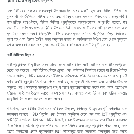
ফিল্টার মিডিয়া প্রযুক্তিতে অগ্রগতি
তেল ফিল্টারের সবচেয়ে গুরুত্বপূর্ণ উপাদানগুলির মধ্যে একটি হল এর ফিল্টার মিডিয়া, যা
দূষণকারী পদার্থগুলিকে আটকে রাখার এবং পরিষ্কার তেল সঞ্চালন নিশ্চিত করার জন্য দায়ী।
সাম্প্রতিক বছরগুলিতে, ফিল্টার মিডিয়া প্রযুক্তিতে উল্লেখযোগ্য অগ্রগতি হয়েছে, যার
ফলে উচ্চ-কার্যক্ষমতাসম্পন্ন ফিল্টার উপকরণ তৈরি হয়েছে যা উচ্চতর পরিস্রাবণ দক্ষতা এবং
স্থায়িত্ব প্রদান করে। সিন্থেটিক ফাইবার থেকে ন্যানোফাইবার প্রযুক্তি পর্যন্ত, নির্মাতারা
ক্রমাগত এমন ফিল্টার তৈরির জন্য উদ্ভাবন করছে যা কার্যকরভাবে ইঞ্জিন তেল থেকে ক্ষুদ্রতম
কণাও অপসারণ করতে পারে, যার ফলে ইঞ্জিনের কর্মক্ষমতা এবং দীর্ঘায়ু উন্নত হয়।
স্মার্ট ফিল্টারের উত্থান
স্মার্ট প্রযুক্তির উত্থানের সাথে সাথে, তেল ফিল্টার শিল্পে স্মার্ট ফিল্টারের ধারণাটি জনপ্রিয়তা
পেতে শুরু করেছে। স্মার্ট ফিল্টারগুলিতে সেন্সর এবং পর্যবেক্ষণ ডিভাইস রয়েছে যা রিয়েল-টাইমে
তেলের গুণমান, ফিল্টার দক্ষতা এবং ইঞ্জিনের কর্মক্ষমতার পরিবর্তন সনাক্ত করতে পারে। এই
তথ্য একটি কেন্দ্রীয় সিস্টেমে প্রেরণ করা হয়, যা দূরবর্তী পর্যবেক্ষণ এবং ডায়াগনস্টিকসের
অনুমতি দেয়। সম্ভাব্য সমস্যাগুলি বৃদ্ধির আগে ব্যবহারকারীদের সতর্ক করে, স্মার্ট ফিল্টারগুলি
ইঞ্জিনের ক্ষতি প্রতিরোধ করতে, রক্ষণাবেক্ষণ খরচ কমাতে এবং ফিল্টার এবং ইঞ্জিন উভয়ের
আয়ু দীর্ঘায়িত করতে সহায়তা করতে পারে।
পরিশেষে, তেল ফিল্টার উৎপাদনের ভবিষ্যৎ উজ্জ্বল, দিগন্তে উত্তেজনাপূর্ণ অগ্রগতি এবং
উদ্ভাবন আসছে। 3D প্রিন্টিং এবং টেকসই অনুশীলন থেকে শুরু করে IoT প্রযুক্তি এবং
স্মার্ট ফিল্টার পর্যন্ত, নির্মাতারা ফিল্টার ডিজাইন এবং উৎপাদনে যা সম্ভব তার সীমানা ক্রমাগত
ঠেলে দিচ্ছে। সর্বশেষ প্রবণতাগুলির সাথে তাল মিলিয়ে এবং নতুন প্রযুক্তি গ্রহণ করে, তেল
ফিল্টার নির্মাতারা একটি ক্রমবর্ধমান শিল্পে সাফল্যের জন্য নিজেদের অবস্থান তৈরি করতে