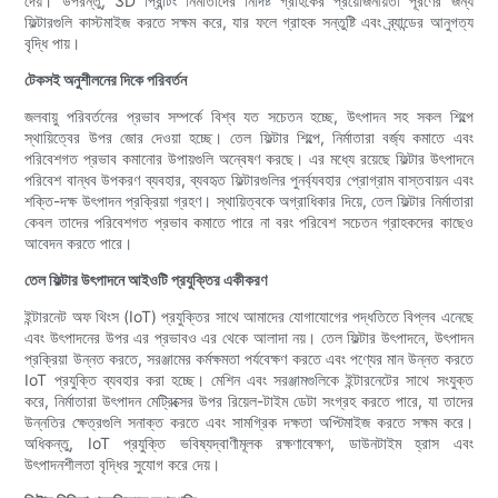
দেয়। উপরন্তু, 3D প্রিন্টিং নির্মাতাদের নির্দিষ্ট গ্রাহকের প্রয়োজনীয়তা পূরণের জন্য
ফিল্টারগুলি কাস্টমাইজ করতে সক্ষম করে, যার ফলে গ্রাহক সন্তুষ্টি এবং ব্র্যান্ডের আনুগত্য
বৃদ্ধি পায়।
টেকসই অনুশীলনের দিকে পরিবর্তন
জলবায়ু পরিবর্তনের প্রভাব সম্পর্কে বিশ্ব যত সচেতন হচ্ছে, উৎপাদন সহ সকল শিল্পে
স্থায়িত্বের উপর জোর দেওয়া হচ্ছে। তেল ফিল্টার শিল্পে, নির্মাতারা বর্জ্য কমাতে এবং
পরিবেশগত প্রভাব কমানোর উপায়গুলি অন্বেষণ করছে। এর মধ্যে রয়েছে ফিল্টার উৎপাদনে
পরিবেশ বান্ধব উপকরণ ব্যবহার, ব্যবহৃত ফিল্টারগুলির পুনর্ব্যবহার প্রোগ্রাম বাস্তবায়ন এবং
শক্তি-দক্ষ উৎপাদন প্রক্রিয়া গ্রহণ। স্থায়িত্বকে অগ্রাধিকার দিয়ে, তেল ফিল্টার নির্মাতারা
কেবল তাদের পরিবেশগত প্রভাব কমাতে পারে না বরং পরিবেশ সচেতন গ্রাহকদের কাছেও
আবেদন করতে পারে।
তেল ফিল্টার উৎপাদনে আইওটি প্রযুক্তির একীকরণ
ইন্টারনেট অফ থিংস (IoT) প্রযুক্তির সাথে আমাদের যোগাযোগের পদ্ধতিতে বিপ্লব এনেছে
এবং উৎপাদনের উপর এর প্রভাবও এর থেকে আলাদা নয়। তেল ফিল্টার উৎপাদনে, উৎপাদন
প্রক্রিয়া উন্নত করতে, সরঞ্জামের কর্মক্ষমতা পর্যবেক্ষণ করতে এবং পণ্যের মান উন্নত করতে
IoT প্রযুক্তি ব্যবহার করা হচ্ছে। মেশিন এবং সরঞ্জামগুলিকে ইন্টারনেটের সাথে সংযুক্ত
করে, নির্মাতারা উৎপাদন মেট্রিক্সের উপর রিয়েল-টাইম ডেটা সংগ্রহ করতে পারে, যা তাদের
উন্নতির ক্ষেত্রগুলি সনাক্ত করতে এবং সামগ্রিক দক্ষতা অপ্টিমাইজ করতে সক্ষম করে।
অধিকন্তু, IoT প্রযুক্তি ভবিষ্যদ্বাণীমূলক রক্ষণাবেক্ষণ, ডাউনটাইম হ্রাস এবং
উৎপাদনশীলতা বৃদ্ধির সুযোগ করে দেয়।