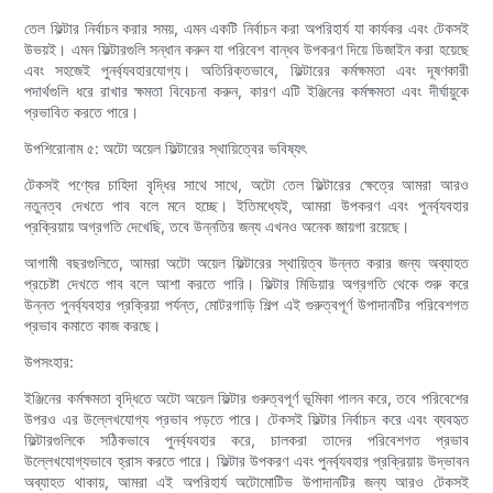
তেল ফিল্টার নির্বাচন করার সময়, এমন একটি নির্বাচন করা অপরিহার্য যা কার্যকর এবং টেকসই
উভয়ই। এমন ফিল্টারগুলি সন্ধান করুন যা পরিবেশ বান্ধব উপকরণ দিয়ে ডিজাইন করা হয়েছে
এবং সহজেই পুনর্ব্যবহারযোগ্য। অতিরিক্তভাবে, ফিল্টারের কর্মক্ষমতা এবং দূষণকারী
পদার্থগুলি ধরে রাখার ক্ষমতা বিবেচনা করুন, কারণ এটি ইঞ্জিনের কর্মক্ষমতা এবং দীর্ঘায়ুকে
প্রভাবিত করতে পারে।
উপশিরোনাম ৫: অটো অয়েল ফিল্টারের স্থায়িত্বের ভবিষ্যৎ
টেকসই পণ্যের চাহিদা বৃদ্ধির সাথে সাথে, অটো তেল ফিল্টারের ক্ষেত্রে আমরা আরও
নতুনত্ব দেখতে পাব বলে মনে হচ্ছে। ইতিমধ্যেই, আমরা উপকরণ এবং পুনর্ব্যবহার
প্রক্রিয়ায় অগ্রগতি দেখেছি, তবে উন্নতির জন্য এখনও অনেক জায়গা রয়েছে।
আগামী বছরগুলিতে, আমরা অটো অয়েল ফিল্টারের স্থায়িত্ব উন্নত করার জন্য অব্যাহত
প্রচেষ্টা দেখতে পাব বলে আশা করতে পারি। ফিল্টার মিডিয়ার অগ্রগতি থেকে শুরু করে
উন্নত পুনর্ব্যবহার প্রক্রিয়া পর্যন্ত, মোটরগাড়ি শিল্প এই গুরুত্বপূর্ণ উপাদানটির পরিবেশগত
প্রভাব কমাতে কাজ করছে।
উপসংহার:
ইঞ্জিনের কর্মক্ষমতা বৃদ্ধিতে অটো অয়েল ফিল্টার গুরুত্বপূর্ণ ভূমিকা পালন করে, তবে পরিবেশের
উপরও এর উল্লেখযোগ্য প্রভাব পড়তে পারে। টেকসই ফিল্টার নির্বাচন করে এবং ব্যবহৃত
ফিল্টারগুলিকে সঠিকভাবে পুনর্ব্যবহার করে, চালকরা তাদের পরিবেশগত প্রভাব
উল্লেখযোগ্যভাবে হ্রাস করতে পারে। ফিল্টার উপকরণ এবং পুনর্ব্যবহার প্রক্রিয়ায় উদ্ভাবন
অব্যাহত থাকায়, আমরা এই অপরিহার্য অটোমোটিভ উপাদানটির জন্য আরও টেকসই