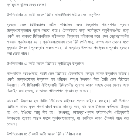
স্বাস্থ্যকে ঝুঁকির মধ্যে ফেলে।
উপশিরোনাম ২: অটো অয়েল ফিল্টার সাসটেইনেবিলিটিতে সেরা অনুশীলন
ব্যবহৃত তেল ফিল্টারগুলির সঠিক পরিচালনা এবং নিষ্কাশন পরিবেশগত প্রভাব
উল্লেখযোগ্যভাবে হ্রাস করতে পারে। টেকসইতার জন্য সর্বোত্তম অনুশীলনগুলির মধ্যে
একটি হল ব্যবহৃত ফিল্টারগুলিকে সঠিকভাবে নিষ্কাশন পরিচালনা করে এমন প্রোগ্রামগুলির
মাধ্যমে পুনর্ব্যবহার করা। পুনর্ব্যবহারযোগ্য তেল ফিল্টারগুলি ধাতু, কাগজ এবং তেলের মতো
মূল্যবান উপকরণ পুনরুদ্ধার করতে পারে, যা অন্যান্য উৎপাদন প্রক্রিয়ায় পুনরায় ব্যবহার
করা যেতে পারে।
উপশিরোনাম ৩: অটো অয়েল ফিল্টারের স্থায়িত্বে উদ্ভাবন
সাম্প্রতিক বছরগুলিতে, অটো তেল ফিল্টারের টেকসইতার ক্ষেত্রে অনেক উদ্ভাবন ঘটেছে।
একটি উল্লেখযোগ্য উদ্ভাবন হল পরিবেশ বান্ধব উপকরণ দিয়ে তৈরি তেল ফিল্টারের
উন্নয়ন। এই ফিল্টারগুলি ঐতিহ্যবাহী ফিল্টারগুলির তুলনায় আরও সহজে ভেঙে ফেলার জন্য
ডিজাইন করা হয়েছে, যা তাদের পরিবেশগত প্রভাব হ্রাস করে।
আরেকটি উদ্ভাবন হল ফিল্টার মিডিয়াতে মাইক্রো-গ্লাস ফাইবার ব্যবহার। এই উপাদান
ফিল্টারকে আরও দূষক পদার্থ ধারণ করতে সাহায্য করে, যার ফলে ইঞ্জিনের কর্মক্ষমতা উন্নত
হয় এবং ইঞ্জিনের আয়ু দীর্ঘ হয়। উপরন্তু, মাইক্রো-গ্লাস ফাইবারগুলি ঐতিহ্যবাহী
উপকরণের তুলনায় আরও সহজে পুনর্ব্যবহারযোগ্য, যা এগুলিকে আরও টেকসই পছন্দ করে
তোলে।
উপশিরোনাম ৪: টেকসই অটো অয়েল ফিল্টার নির্বাচন করা