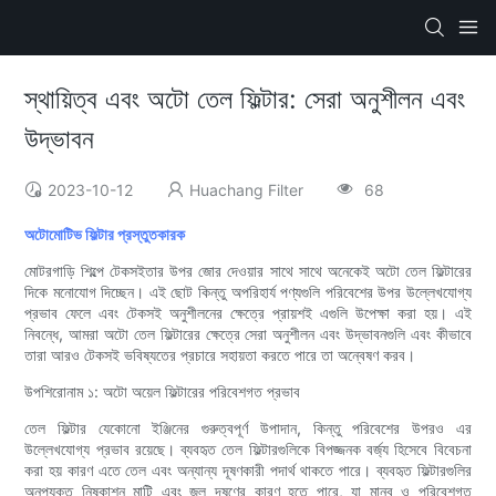
স্থায়িত্ব এবং অটো তেল ফিল্টার: সেরা অনুশীলন এবং
উদ্ভাবন
2023-10-12
Huachang Filter
68
অটোমোটিভ ফিল্টার প্রস্তুতকারক
মোটরগাড়ি শিল্পে টেকসইতার উপর জোর দেওয়ার সাথে সাথে অনেকেই অটো তেল ফিল্টারের
দিকে মনোযোগ দিচ্ছেন। এই ছোট কিন্তু অপরিহার্য পণ্যগুলি পরিবেশের উপর উল্লেখযোগ্য
প্রভাব ফেলে এবং টেকসই অনুশীলনের ক্ষেত্রে প্রায়শই এগুলি উপেক্ষা করা হয়। এই
নিবন্ধে, আমরা অটো তেল ফিল্টারের ক্ষেত্রে সেরা অনুশীলন এবং উদ্ভাবনগুলি এবং কীভাবে
তারা আরও টেকসই ভবিষ্যতের প্রচারে সহায়তা করতে পারে তা অন্বেষণ করব।
উপশিরোনাম ১: অটো অয়েল ফিল্টারের পরিবেশগত প্রভাব
তেল ফিল্টার যেকোনো ইঞ্জিনের গুরুত্বপূর্ণ উপাদান, কিন্তু পরিবেশের উপরও এর
উল্লেখযোগ্য প্রভাব রয়েছে। ব্যবহৃত তেল ফিল্টারগুলিকে বিপজ্জনক বর্জ্য হিসেবে বিবেচনা
করা হয় কারণ এতে তেল এবং অন্যান্য দূষণকারী পদার্থ থাকতে পারে। ব্যবহৃত ফিল্টারগুলির
অনুপযুক্ত নিষ্কাশন মাটি এবং জল দূষণের কারণ হতে পারে, যা মানব ও পরিবেশগত