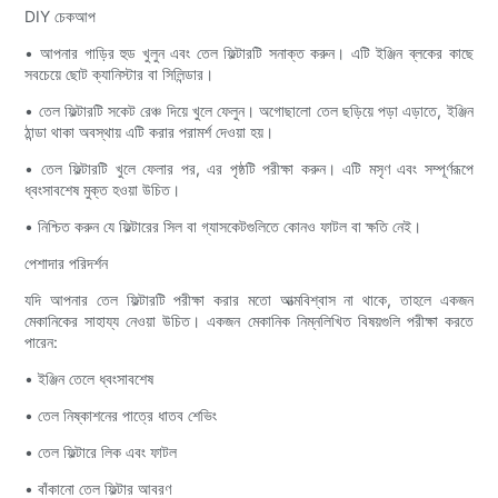
DIY চেকআপ
• আপনার গাড়ির হুড খুলুন এবং তেল ফিল্টারটি সনাক্ত করুন। এটি ইঞ্জিন ব্লকের কাছে
সবচেয়ে ছোট ক্যানিস্টার বা সিলিন্ডার।
• তেল ফিল্টারটি সকেট রেঞ্চ দিয়ে খুলে ফেলুন। অগোছালো তেল ছড়িয়ে পড়া এড়াতে, ইঞ্জিন
ঠান্ডা থাকা অবস্থায় এটি করার পরামর্শ দেওয়া হয়।
• তেল ফিল্টারটি খুলে ফেলার পর, এর পৃষ্ঠটি পরীক্ষা করুন। এটি মসৃণ এবং সম্পূর্ণরূপে
ধ্বংসাবশেষ মুক্ত হওয়া উচিত।
• নিশ্চিত করুন যে ফিল্টারের সিল বা গ্যাসকেটগুলিতে কোনও ফাটল বা ক্ষতি নেই।
পেশাদার পরিদর্শন
যদি আপনার তেল ফিল্টারটি পরীক্ষা করার মতো আত্মবিশ্বাস না থাকে, তাহলে একজন
মেকানিকের সাহায্য নেওয়া উচিত। একজন মেকানিক নিম্নলিখিত বিষয়গুলি পরীক্ষা করতে
পারেন:
• ইঞ্জিন তেলে ধ্বংসাবশেষ
• তেল নিষ্কাশনের পাত্রে ধাতব শেভিং
• তেল ফিল্টারে লিক এবং ফাটল
• বাঁকানো তেল ফিল্টার আবরণ