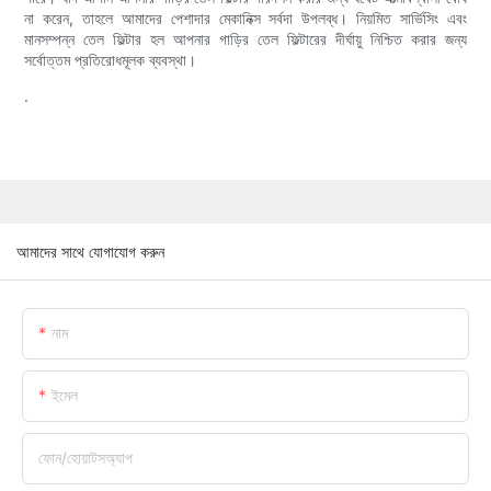
না করেন, তাহলে আমাদের পেশাদার মেকানিক্স সর্বদা উপলব্ধ। নিয়মিত সার্ভিসিং এবং
মানসম্পন্ন তেল ফিল্টার হল আপনার গাড়ির তেল ফিল্টারের দীর্ঘায়ু নিশ্চিত করার জন্য
সর্বোত্তম প্রতিরোধমূলক ব্যবস্থা।
.
আমাদের সাথে যোগাযোগ করুন
নাম
ইমেল
ফোন/হোয়াটসঅ্যাপ