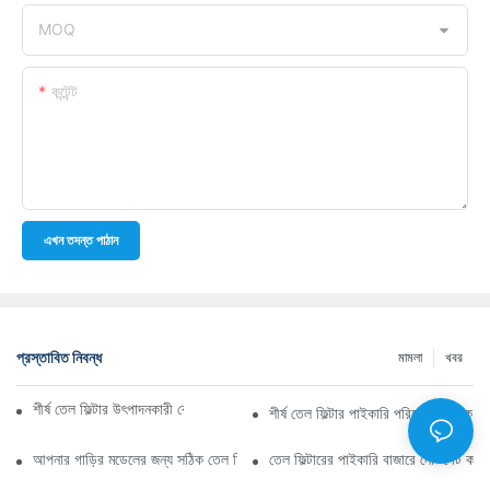
MOQ
কন্টেন্ট
এখন তদন্ত পাঠান
প্রস্তাবিত নিবন্ধ
মামলা
খবর
শীর্ষ তেল ফিল্টার উৎপাদনকারী কোম্পানি: একটি বিস্তৃত সারসংক্ষেপ
শীর্ষ তেল ফিল্টার পাইকারি পরিবেশক: কাকে ব
আপনার গাড়ির মডেলের জন্য সঠিক তেল ফিল্টার নির্বাচন করা: মূল বিবেচ্য বিষয়গুলি
তেল ফিল্টারের পাইকারি বাজারে নেভিগেট কর