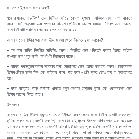
• তেল বাইপাস ভালভের ত্রুটি
মনে রাখবেন, ত্রুটিপূর্ণ তেল ফিল্টারে ক্ষতির কোনও দৃশ্যমান বাহ্যিক লক্ষণ নাও থাকতে
পারে। যদি অনুরোধ করা পেশাদার পরিদর্শন পরিষেবা কোনও সমস্যা নির্ধারণ করে, তাহলে
তেল ফিল্টারটি প্রতিস্থাপন করার পরামর্শ দেওয়া হয়।
আপনার তেল ফিল্টার ক্ষয় এবং ছিঁড়ে যাওয়া থেকে কীভাবে রক্ষা করবেন?
• আপনার গাড়ির নিয়মিত সার্ভিসিং করুন। নিয়মিত তেল পরিবর্তন করলে ফিল্টার আটকে
যাওয়ার কারণ দূষণকারী পদার্থগুলি নিয়ন্ত্রণে থাকে।
• গাড়ির প্রস্তুতকারকের সরবরাহ করা উচ্চমানের তেল ফিল্টার ব্যবহার করুন। নিম্নমানের
ফিল্টারগুলিতে দুর্বল সিল এবং ফাইবার থাকে, যার ফলে এগুলি দ্রুত ভেঙে যায় বা ক্ষয়প্রাপ্ত
হয়।
• কাঁচা রাস্তায় গাড়ি চালানো এড়িয়ে চলুন যেখানে রাস্তার ধুলো এবং ধ্বংসাবশেষ তেল
ফিল্টার আটকে দিতে পারে।
উপসংহার
আপনার গাড়ির ইঞ্জিন সুষ্ঠুভাবে চলতে নিশ্চিত করার জন্য তেল ফিল্টার একটি গুরুত্বপূর্ণ
ভূমিকা পালন করে। একটি ত্রুটিপূর্ণ তেল ফিল্টার ইঞ্জিনের উল্লেখযোগ্য ক্ষতি এবং ব্যয়বহুল
মেরামতের কারণ হতে পারে। যেমনটি আমরা এই নিবন্ধে তুলে ধরেছি, একটি সাধারণ পরীক্ষা
আপনাকে আপনার তেল ফিল্টারে কোনও সমস্যা আছে কিনা তা সনাক্ত করতে সাহায্য করতে
পারে। যদি আপনি আপনার গাড়ির তেল ফিল্টার পরিদর্শন করার জন্য যথেষ্ট আত্মবিশ্বাসী বোধ