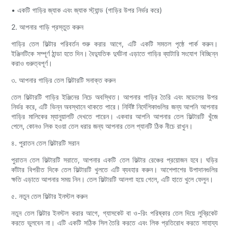
• একটি গাড়ির জ্যাক এবং জ্যাক স্ট্যান্ড (গাড়ির উপর নির্ভর করে)
2. আপনার গাড়ি প্রস্তুত করুন
গাড়ির তেল ফিল্টার পরিবর্তন শুরু করার আগে, এটি একটি সমতল পৃষ্ঠে পার্ক করুন।
ইঞ্জিনটিকে সম্পূর্ণ ঠান্ডা হতে দিন। বৈদ্যুতিক দুর্ঘটনা এড়াতে গাড়ির ব্যাটারি সংযোগ বিচ্ছিন্ন
করাও গুরুত্বপূর্ণ।
৩. আপনার গাড়ির তেল ফিল্টারটি সনাক্ত করুন
তেল ফিল্টারটি গাড়ির ইঞ্জিনের নিচে অবস্থিত। আপনার গাড়ির তৈরি এবং মডেলের উপর
নির্ভর করে, এটি ভিন্ন অবস্থানে থাকতে পারে। নির্দিষ্ট নির্দেশিকাগুলির জন্য আপনি আপনার
গাড়ির মালিকের ম্যানুয়ালটি দেখতে পারেন। একবার আপনি আপনার তেল ফিল্টারটি খুঁজে
পেলে, কোনও লিক হওয়া তেল ধরার জন্য আপনার তেল প্যানটি ঠিক নীচে রাখুন।
৪. পুরাতন তেল ফিল্টারটি সরান
পুরাতন তেল ফিল্টারটি সরাতে, আপনার একটি তেল ফিল্টার রেঞ্চের প্রয়োজন হবে। ঘড়ির
কাঁটার বিপরীত দিকে তেল ফিল্টারটি খুলতে এটি ব্যবহার করুন। আশেপাশের উপাদানগুলির
ক্ষতি এড়াতে আপনার সময় নিন। তেল ফিল্টারটি আলগা হয়ে গেলে, এটি হাতে খুলে ফেলুন।
৫. নতুন তেল ফিল্টার ইনস্টল করুন
নতুন তেল ফিল্টার ইনস্টল করার আগে, গ্যাসকেট বা ও-রিং পরিষ্কার তেল দিয়ে লুব্রিকেট
করতে ভুলবেন না। এটি একটি সঠিক সিল তৈরি করতে এবং লিক প্রতিরোধ করতে সাহায্য