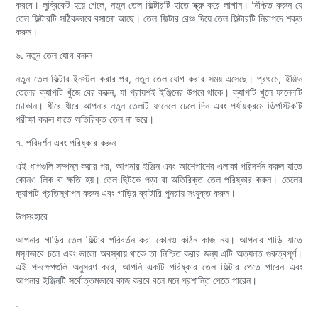
করবে। লুব্রিকেট হয়ে গেলে, নতুন তেল ফিল্টারটি হাতে স্ক্রু করে লাগান। নিশ্চিত করুন যে
তেল ফিল্টারটি সঠিকভাবে বসানো আছে। তেল ফিল্টার রেঞ্চ দিয়ে তেল ফিল্টারটি নিরাপদে শক্ত
করুন।
৬. নতুন তেল যোগ করুন
নতুন তেল ফিল্টার ইনস্টল করার পর, নতুন তেল যোগ করার সময় এসেছে। প্রথমে, ইঞ্জিন
তেলের ক্যাপটি খুঁজে বের করুন, যা প্রায়শই ইঞ্জিনের উপরে থাকে। ক্যাপটি খুলে ফানেলটি
ঢোকান। ধীরে ধীরে আপনার নতুন তেলটি ফানেলে ঢেলে দিন এবং পর্যায়ক্রমে ডিপস্টিকটি
পরীক্ষা করুন যাতে অতিরিক্ত তেল না ভরে।
৭. পরিদর্শন এবং পরিষ্কার করুন
এই ধাপগুলি সম্পন্ন করার পর, আপনার ইঞ্জিন এবং আশেপাশের এলাকা পরিদর্শন করুন যাতে
কোনও লিক বা ক্ষতি হয়। তেল ছিটকে পড়া বা অতিরিক্ত তেল পরিষ্কার করুন। তেলের
ক্যাপটি প্রতিস্থাপন করুন এবং গাড়ির ব্যাটারি পুনরায় সংযুক্ত করুন।
উপসংহারে
আপনার গাড়ির তেল ফিল্টার পরিবর্তন করা কোনও কঠিন কাজ নয়। আপনার গাড়ি যাতে
মসৃণভাবে চলে এবং ভালো অবস্থায় থাকে তা নিশ্চিত করার জন্য এটি অত্যন্ত গুরুত্বপূর্ণ।
এই পদক্ষেপগুলি অনুসরণ করে, আপনি একটি পরিষ্কার তেল ফিল্টার পেতে পারেন এবং
আপনার ইঞ্জিনটি সর্বোত্তমভাবে কাজ করবে বলে মনে প্রশান্তি পেতে পারেন।
.