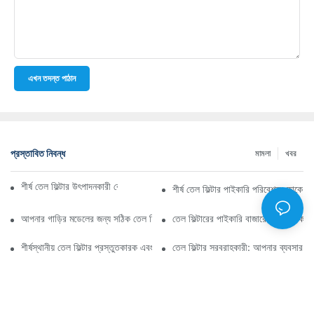
এখন তদন্ত পাঠান
প্রস্তাবিত নিবন্ধ
মামলা
খবর
শীর্ষ তেল ফিল্টার উৎপাদনকারী কোম্পানি: একটি বিস্তৃত সারসংক্ষেপ
শীর্ষ তেল ফিল্টার পাইকারি পরিবেশক: কাকে ব
আপনার গাড়ির মডেলের জন্য সঠিক তেল ফিল্টার নির্বাচন করা: মূল বিবেচ্য বিষয়গুলি
তেল ফিল্টারের পাইকারি বাজারে নেভিগেট কর
শীর্ষস্থানীয় তেল ফিল্টার প্রস্তুতকারক এবং তাদের উদ্ভাবনের উপর স্পটলাইট
তেল ফিল্টার সরবরাহকারী: আপনার ব্যবসার জন্