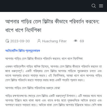
আপনার গাড়ির তেল ফিল্টার কীভাবে পরিবর্তন করবেন:
ধাপে ধাপে নির্দেশিকা
2023-09-30
Huachang Filter
69
অটোমোটিভ ফিল্টার প্রস্তুতকারক
আপনার গাড়ির তেল ফিল্টার কীভাবে পরিবর্তন করবেন: ধাপে ধাপে নির্দেশিকা
একজন দায়িত্বশীল গাড়ির মালিক হিসেবে, আপনার তেল ফিল্টার কীভাবে পরিবর্তন করবেন তা
জানা গুরুত্বপূর্ণ। একটি পরিষ্কার তেল ফিল্টার আপনার গাড়িকে সুচারুভাবে চলতে এবং
ভালো অবস্থায় রাখতে সাহায্য করবে। এই নির্দেশিকায়, আমরা ধাপে ধাপে আপনার গাড়ির
তেল ফিল্টার পরিবর্তন করতে সাহায্য করার জন্য একটি পদ্ধতি প্রদান করব।
আপনার গাড়ির তেল ফিল্টার পরিবর্তনের গুরুত্ব বোঝা
গাড়ির রক্ষণাবেক্ষণের ক্ষেত্রে তেল ফিল্টার একটি গুরুত্বপূর্ণ উপাদান। এটি সময়ের সাথে সাথে
আপনার ইঞ্জিনে জমে থাকা ময়লা এবং ধাতব কণার মতো দূষকগুলিকে আটকে রাখতে এবং
অপসারণ করতে সহায়তা করে। আটকে থাকা তেল ফিল্টার আপনার ইঞ্জিনকে আরও বেশি কাজ