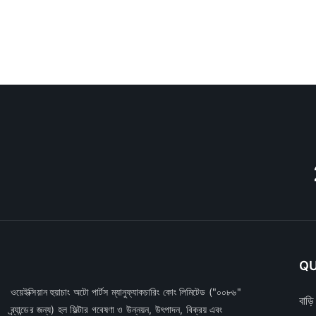
QU
ওয়েইক্সিয়ান হুয়াচাং অটো পার্টস ম্যানুফ্যাকচারিং কোং লিমিটেড
("০০৮৬"
বাড়ি
ব্র্যান্ডের জন্য) হল ফিল্টার গবেষণা ও উন্নয়ন, উৎপাদন, বিক্রয় এবং