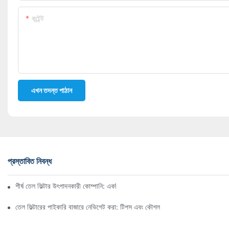
কন্টেন্ট
এখন তদন্ত পাঠান
প্রস্তাবিত নিবন্ধ
শীর্ষ তেল ফিল্টার উৎপাদনকারী কোম্পানি: একটি বিস্তৃত সারসংক্ষেপ
তেল ফিল্টারের পাইকারি বাজারে নেভিগেট করা: টিপস এবং কৌশল