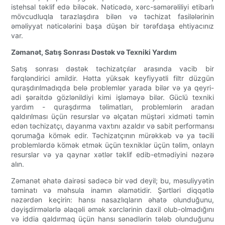
istehsal təklif edə biləcək. Nəticədə, xərc-səmərəliliyi etibarlı
mövcudluqla tarazlaşdıra bilən və təchizat fasilələrinin
əməliyyat nəticələrini başa düşən bir tərəfdaşa ehtiyacınız
var.
Zəmanət, Satış Sonrası Dəstək və Texniki Yardım
Satış sonrası dəstək təchizatçılar arasında vacib bir
fərqləndirici amildir. Hətta yüksək keyfiyyətli filtr düzgün
quraşdırılmadıqda belə problemlər yarada bilər və ya qeyri-
adi şəraitdə gözlənildiyi kimi işləməyə bilər. Güclü texniki
yardım - quraşdırma təlimatları, problemlərin aradan
qaldırılması üçün resurslar və əlçatan müştəri xidməti təmin
edən təchizatçı, dayanma vaxtını azaldır və sabit performansı
qorumağa kömək edir. Təchizatçının mürəkkəb və ya təcili
problemlərdə kömək etmək üçün texniklər üçün təlim, onlayn
resurslar və ya qaynar xətlər təklif edib-etmədiyini nəzərə
alın.
Zəmanət əhatə dairəsi sadəcə bir vəd deyil; bu, məsuliyyətin
təminatı və məhsula inamın əlamətidir. Şərtləri diqqətlə
nəzərdən keçirin: hansı nasazlıqların əhatə olunduğunu,
dəyişdirmələrlə əlaqəli əmək xərclərinin daxil olub-olmadığını
və iddia qaldırmaq üçün hansı sənədlərin tələb olunduğunu