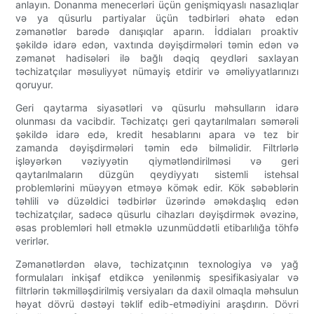
anlayın. Donanma menecerləri üçün genişmiqyaslı nasazlıqlar
və ya qüsurlu partiyalar üçün tədbirləri əhatə edən
zəmanətlər barədə danışıqlar aparın. İddiaları proaktiv
şəkildə idarə edən, vaxtında dəyişdirmələri təmin edən və
zəmanət hadisələri ilə bağlı dəqiq qeydləri saxlayan
təchizatçılar məsuliyyət nümayiş etdirir və əməliyyatlarınızı
qoruyur.
Geri qaytarma siyasətləri və qüsurlu məhsulların idarə
olunması da vacibdir. Təchizatçı geri qaytarılmaları səmərəli
şəkildə idarə edə, kredit hesablarını apara və tez bir
zamanda dəyişdirmələri təmin edə bilməlidir. Filtrlərlə
işləyərkən vəziyyətin qiymətləndirilməsi və geri
qaytarılmaların düzgün qeydiyyatı sistemli istehsal
problemlərini müəyyən etməyə kömək edir. Kök səbəblərin
təhlili və düzəldici tədbirlər üzərində əməkdaşlıq edən
təchizatçılar, sadəcə qüsurlu cihazları dəyişdirmək əvəzinə,
əsas problemləri həll etməklə uzunmüddətli etibarlılığa töhfə
verirlər.
Zəmanətlərdən əlavə, təchizatçının texnologiya və yağ
formulaları inkişaf etdikcə yenilənmiş spesifikasiyalar və
filtrlərin təkmilləşdirilmiş versiyaları da daxil olmaqla məhsulun
həyat dövrü dəstəyi təklif edib-etmədiyini araşdırın. Dövri