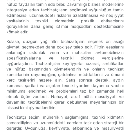
nüfuz faydaları təmin edə bilər. Davamlılığı biznes modellərinə
inteqrasiya edən təchizatçıların seçilməsi uyğunluğun təmin
edilməsinə, uzunmüddətli risklərin azaldılmasına və nəqliyyat
vasitələrinin texniki xidmətinin praktik ehtiyaclarını
qoruyarkən daha geniş ictimai məqsədləri dəstəkləməsinə
kömək edir.
Xülasə, düzgün yağ filtri təchizatçısını seçmək ən aşağı
qiyməti seçməkdən daha çox şey tələb edir. Filtrin əsaslarını
anlamağa üstünlük verin və məhsulları avtomobilinizin
spesifikasiyalarına və texniki xidmət vərdişlərinə
uyğunlaşdırın. Təchizatçıları keyfiyyətə nəzarət, sertifikatlar
və nüfuz baxımından qiymətləndirin və onların təchizat
zəncirlərinin dayanıqlığını, çatdırılma müddətlərini və ümumi
xərc təsirlərini nəzərə alın. Satış sonrası dəstək, aydın
zəmanət şərtləri və əlçatan texniki yardım dayanma vaxtını
minimuma endirmək və problemləri tez bir zamanda həll
etmək üçün vacibdir. Nəhayət, ətraf mühit məsuliyyəti və
davamlılıq təcrübələrini qərar qəbuletmə meyarlarınızın bir
hissəsi kimi qiymətləndirin.
Təchizatçı seçimi mühərrikin sağlamlığına, texniki xidmətin
səmərəliliyinə və uzunmüddətli xərclərə təsir edən strateji bir
qərardır. Uyğunluğa, keyfiyyətə, etibarlılığa və məsuliyyətli