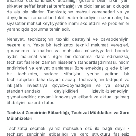
Bazarda uzunömürlülük etibarlılığı göstərə bilər, lakin yeni
şirkətlər şəffaf istehsal tərəfdaşlığı və ciddi sınaqları olduqda
da əla ola bilərlər. Təchizatçının məhsul zəmanətləri və ya
dəyişdirmə zəmanətləri təklif edib-etmədiyini nəzərə alın; bu
siyasətlər məhsul keyfiyyətinə inamı əks etdirir və problemlər
yarandıqda qorunma təmin edir.
Nəhayət, təchizatçının texniki dəstəyini və cavabdehliyini
nəzərə alın. Yaxşı bir təchizatçı texniki məlumat vərəqləri,
quraşdırma təlimatları və məhsulun xüsusiyyətləri barədə
aydın məlumat verir. Əgər bir donanma idarə edirsinizsə,
təchizat fasilələri zamanı hissələrin standartlaşdırılması, həcm
endirimləri və ehtiyat planlaması üzrə əməkdaşlıq edə bilən
bir təchizatçı, sadəcə sifarişləri yerinə yetirən bir
təchizatçıdan daha dəyərli olacaq. Təchizatçının tədqiqat və
inkişafa investisiya qoyub-qoymadığını və ya sənaye
standartlarındakı dəyişiklikləri izləyib-izləmədiyini
qiymətləndirin; davamlı innovasiya etibarlı və aktual qalmaq
öhdəliyini nəzərdə tutur.
Təchizat Zəncirinin Etibarlılığı, Təchizat Müddətləri və Xərc
Mülahizələri
Təchizatçı seçmək yalnız məhsulun özü ilə bağlı deyil -
təchizat zəncirinin etibarlılığı və xərc strukturu fasiləsiz