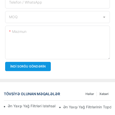
Telefon / WhatsApp
MOQ
Məzmun
İNDI SORĞU GÖNDƏRIN
TÖVSIYƏ OLUNAN MƏQALƏLƏR
Hallar
Xəbəri
Ən Yaxşı Yağ Filtrləri Istehsal Edən Şirkətlər: Hərtərəfli Baxış
Ən Yaxşı Yağ Filtrlərinin Topdan