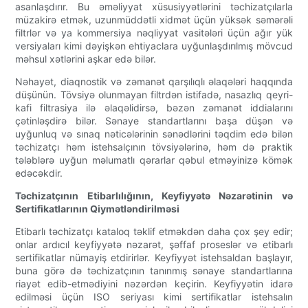
asanlaşdırır. Bu əməliyyat xüsusiyyətlərini təchizatçılarla
müzakirə etmək, uzunmüddətli xidmət üçün yüksək səmərəli
filtrlər və ya kommersiya nəqliyyat vasitələri üçün ağır yük
versiyaları kimi dəyişkən ehtiyaclara uyğunlaşdırılmış mövcud
məhsul xətlərini aşkar edə bilər.
Nəhayət, diaqnostik və zəmanət qarşılıqlı əlaqələri haqqında
düşünün. Tövsiyə olunmayan filtrdən istifadə, nasazlıq qeyri-
kafi filtrasiya ilə əlaqəlidirsə, bəzən zəmanət iddialarını
çətinləşdirə bilər. Sənaye standartlarını başa düşən və
uyğunluq və sınaq nəticələrinin sənədlərini təqdim edə bilən
təchizatçı həm istehsalçının tövsiyələrinə, həm də praktik
tələblərə uyğun məlumatlı qərarlar qəbul etməyinizə kömək
edəcəkdir.
Təchizatçının Etibarlılığının, Keyfiyyətə Nəzarətinin və
Sertifikatlarının Qiymətləndirilməsi
Etibarlı təchizatçı kataloq təklif etməkdən daha çox şey edir;
onlar ardıcıl keyfiyyətə nəzarət, şəffaf proseslər və etibarlı
sertifikatlar nümayiş etdirirlər. Keyfiyyət istehsaldan başlayır,
buna görə də təchizatçının tanınmış sənaye standartlarına
riayət edib-etmədiyini nəzərdən keçirin. Keyfiyyətin idarə
edilməsi üçün ISO seriyası kimi sertifikatlar istehsalın