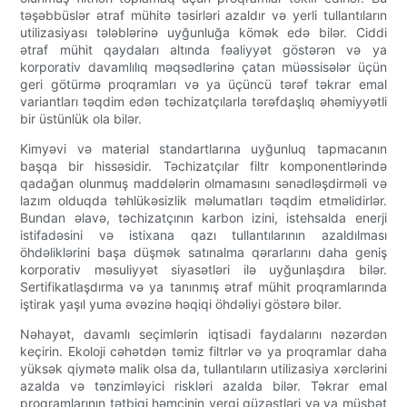
təşəbbüslər ətraf mühitə təsirləri azaldır və yerli tullantıların
utilizasiyası tələblərinə uyğunluğa kömək edə bilər. Ciddi
ətraf mühit qaydaları altında fəaliyyət göstərən və ya
korporativ davamlılıq məqsədlərinə çatan müəssisələr üçün
geri götürmə proqramları və ya üçüncü tərəf təkrar emal
variantları təqdim edən təchizatçılarla tərəfdaşlıq əhəmiyyətli
bir üstünlük ola bilər.
Kimyəvi və material standartlarına uyğunluq tapmacanın
başqa bir hissəsidir. Təchizatçılar filtr komponentlərində
qadağan olunmuş maddələrin olmamasını sənədləşdirməli və
lazım olduqda təhlükəsizlik məlumatları təqdim etməlidirlər.
Bundan əlavə, təchizatçının karbon izini, istehsalda enerji
istifadəsini və istixana qazı tullantılarının azaldılması
öhdəliklərini başa düşmək satınalma qərarlarını daha geniş
korporativ məsuliyyət siyasətləri ilə uyğunlaşdıra bilər.
Sertifikatlaşdırma və ya tanınmış ətraf mühit proqramlarında
iştirak yaşıl yuma əvəzinə həqiqi öhdəliyi göstərə bilər.
Nəhayət, davamlı seçimlərin iqtisadi faydalarını nəzərdən
keçirin. Ekoloji cəhətdən təmiz filtrlər və ya proqramlar daha
yüksək qiymətə malik olsa da, tullantıların utilizasiya xərclərini
azalda və tənzimləyici riskləri azalda bilər. Təkrar emal
proqramlarının tətbiqi həmçinin vergi güzəştləri və ya müsbət