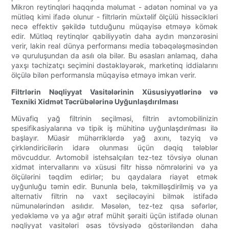
Mikron reytinqləri haqqında məlumat - adətən nominal və ya
mütləq kimi ifadə olunur - filtrlərin müxtəlif ölçülü hissəcikləri
necə effektiv şəkildə tutduğunu müqayisə etməyə kömək
edir. Mütləq reytinqlər qabiliyyətin daha aydın mənzərəsini
verir, lakin real dünya performansı media təbəqələşməsindən
və quruluşundan da asılı ola bilər. Bu əsasları anlamaq, daha
yaxşı təchizatçı seçimini dəstəkləyərək, marketinq iddialarını
ölçülə bilən performansla müqayisə etməyə imkan verir.
Filtrlərin Nəqliyyat Vasitələrinin Xüsusiyyətlərinə və
Texniki Xidmət Təcrübələrinə Uyğunlaşdırılması
Müvafiq yağ filtrinin seçilməsi, filtrin avtomobilinizin
spesifikasiyalarına və tipik iş mühitinə uyğunlaşdırılması ilə
başlayır. Müasir mühərriklərdə yağ axını, təzyiq və
çirkləndiricilərin idarə olunması üçün dəqiq tələblər
mövcuddur. Avtomobil istehsalçıları tez-tez tövsiyə olunan
xidmət intervallarını və xüsusi filtr hissə nömrələrini və ya
ölçülərini təqdim edirlər; bu qaydalara riayət etmək
uyğunluğu təmin edir. Bununla belə, təkmilləşdirilmiş və ya
alternativ filtrin nə vaxt seçiləcəyini bilmək istifadə
nümunələrindən asılıdır. Məsələn, tez-tez qısa səfərlər,
yedəkləmə və ya ağır ətraf mühit şəraiti üçün istifadə olunan
nəqliyyat vasitələri əsas tövsiyədə göstəriləndən daha