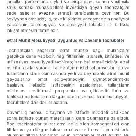
icmallar, performans rəyləri və birgə planlaşdırma vasitəsilə
satış sonrası münasibətlərə investisiya qoyan təchizatçılar
sadə satıcılar əvəzinə strateji tərəfdaşlara çevrilirlər. Bu
səviyyədə əməkdaşlıq, texniki xidmət yanaşmanızın nəqliyyat
vasitəsinin texnologiyası və əməliyyat tələbləri ilə birlikdə
inkişaf etməsini təmin edir.
Ətraf Mühit Məsuliyyəti, Uyğunluq və Davamlı Təcrübələr
Təchizatçıları seçərkən ətraf mühitlə bağlı mülahizələr
getdikcə daha vacibdir. Yağ filtrlərinin istehsalı, istifadəsi və
utilizasiyası məsuliyyətli təchizatçıların həll etməli olduğu ətraf
mühitə təsirlər yaradır. Təchizatçının istehsal proseslərində və
tullantıların idarə olunmasında yerli və beynəlxalq ətraf mühit
qaydalarına əməl edib-etmədiyini qiymətləndirməklə
başlayın. Həlledici istifadəsinin azaldılması, tullantıların
minimuma endirilməsi proqramları və çirkləndiricilərin və
təhlükəli materialların düzgün idarə olunması kimi məsuliyyətli
təcrübələrə dair dəlillər axtarın.
Davamlılıq məhsul dizaynına və istifadə müddəti bitdikdən
sonra istifadə olunan materialların idarə olunmasına da aiddir.
Bəzi təchizatçılar təkrar emal edilə bilən komponentləri olan
filtrlər və ya düzgün təkrar emal və neft emalı üçün istifadə
olunmuş filtrləri toplamaq üçün proqramlar təklif edirlər. Bu