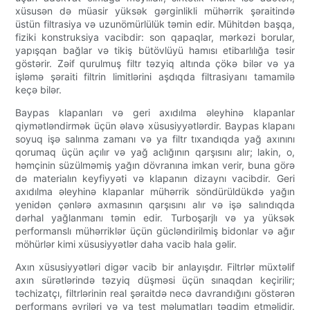
xüsusən də müasir yüksək gərginlikli mühərrik şəraitində
üstün filtrasiya və uzunömürlülük təmin edir. Mühitdən başqa,
fiziki konstruksiya vacibdir: son qapaqlar, mərkəzi borular,
yapışqan bağlar və tikiş bütövlüyü hamısı etibarlılığa təsir
göstərir. Zəif qurulmuş filtr təzyiq altında çökə bilər və ya
işləmə şəraiti filtrin limitlərini aşdıqda filtrasiyanı tamamilə
keçə bilər.
Baypas klapanları və geri axıdılma əleyhinə klapanlar
qiymətləndirmək üçün əlavə xüsusiyyətlərdir. Baypas klapanı
soyuq işə salınma zamanı və ya filtr tıxandıqda yağ axınını
qorumaq üçün açılır və yağ aclığının qarşısını alır; lakin, o,
həmçinin süzülməmiş yağın dövranına imkan verir, buna görə
də materialın keyfiyyəti və klapanın dizaynı vacibdir. Geri
axıdılma əleyhinə klapanlar mühərrik söndürüldükdə yağın
yenidən çənlərə axmasının qarşısını alır və işə salındıqda
dərhal yağlanmanı təmin edir. Turboşarjlı və ya yüksək
performanslı mühərriklər üçün gücləndirilmiş bidonlar və ağır
möhürlər kimi xüsusiyyətlər daha vacib hala gəlir.
Axın xüsusiyyətləri digər vacib bir anlayışdır. Filtrlər müxtəlif
axın sürətlərində təzyiq düşməsi üçün sınaqdan keçirilir;
təchizatçı, filtrlərinin real şəraitdə necə davrandığını göstərən
performans əyriləri və ya test məlumatları təqdim etməlidir.