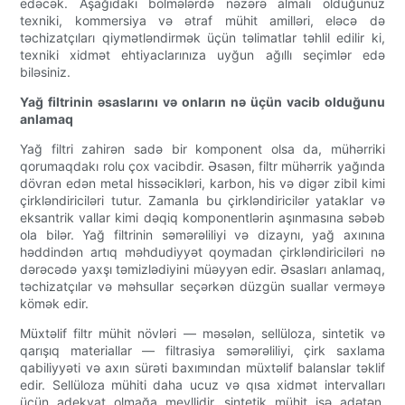
edəcək. Aşağıdakı bölmələrdə nəzərə almalı olduğunuz
texniki, kommersiya və ətraf mühit amilləri, eləcə də
təchizatçıları qiymətləndirmək üçün təlimatlar təhlil edilir ki,
texniki xidmət ehtiyaclarınıza uyğun ağıllı seçimlər edə
biləsiniz.
Yağ filtrinin əsaslarını və onların nə üçün vacib olduğunu
anlamaq
Yağ filtri zahirən sadə bir komponent olsa da, mühərriki
qorumaqdakı rolu çox vacibdir. Əsasən, filtr mühərrik yağında
dövran edən metal hissəcikləri, karbon, his və digər zibil kimi
çirkləndiriciləri tutur. Zamanla bu çirkləndiricilər yataklar və
eksantrik vallar kimi dəqiq komponentlərin aşınmasına səbəb
ola bilər. Yağ filtrinin səmərəliliyi və dizaynı, yağ axınına
həddindən artıq məhdudiyyət qoymadan çirkləndiriciləri nə
dərəcədə yaxşı təmizlədiyini müəyyən edir. Əsasları anlamaq,
təchizatçılar və məhsullar seçərkən düzgün suallar verməyə
kömək edir.
Müxtəlif filtr mühit növləri — məsələn, sellüloza, sintetik və
qarışıq materiallar — filtrasiya səmərəliliyi, çirk saxlama
qabiliyyəti və axın sürəti baxımından müxtəlif balanslar təklif
edir. Sellüloza mühiti daha ucuz və qısa xidmət intervalları
üçün adekvat olmağa meyllidir, sintetik mühit isə adətən,