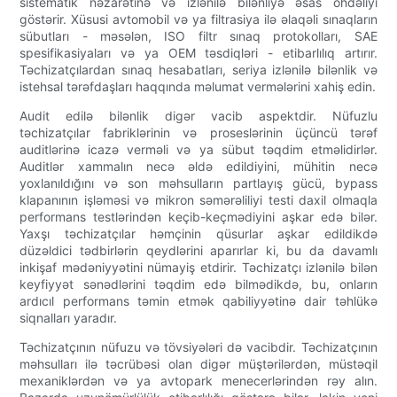
sistematik nəzarətinə və izlənilə bilənliyə əsas öhdəliyi
göstərir. Xüsusi avtomobil və ya filtrasiya ilə əlaqəli sınaqların
sübutları - məsələn, ISO filtr sınaq protokolları, SAE
spesifikasiyaları və ya OEM təsdiqləri - etibarlılıq artırır.
Təchizatçılardan sınaq hesabatları, seriya izlənilə bilənlik və
istehsal tərəfdaşları haqqında məlumat vermələrini xahiş edin.
Audit edilə bilənlik digər vacib aspektdir. Nüfuzlu
təchizatçılar fabriklərinin və proseslərinin üçüncü tərəf
auditlərinə icazə verməli və ya sübut təqdim etməlidirlər.
Auditlər xammalın necə əldə edildiyini, mühitin necə
yoxlanıldığını və son məhsulların partlayış gücü, bypass
klapanının işləməsi və mikron səmərəliliyi testi daxil olmaqla
performans testlərindən keçib-keçmədiyini aşkar edə bilər.
Yaxşı təchizatçılar həmçinin qüsurlar aşkar edildikdə
düzəldici tədbirlərin qeydlərini aparırlar ki, bu da davamlı
inkişaf mədəniyyətini nümayiş etdirir. Təchizatçı izlənilə bilən
keyfiyyət sənədlərini təqdim edə bilmədikdə, bu, onların
ardıcıl performans təmin etmək qabiliyyətinə dair təhlükə
siqnalları yaradır.
Təchizatçının nüfuzu və tövsiyələri də vacibdir. Təchizatçının
məhsulları ilə təcrübəsi olan digər müştərilərdən, müstəqil
mexaniklərdən və ya avtopark menecerlərindən rəy alın.