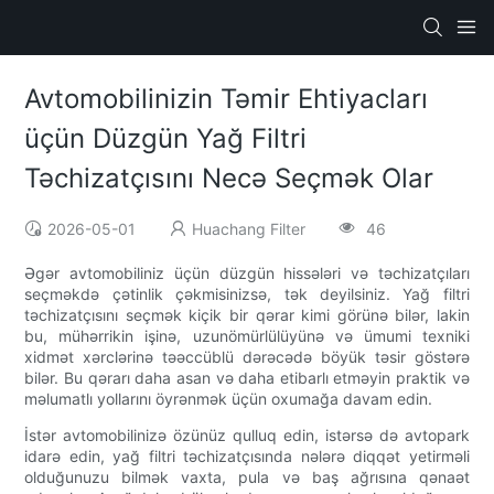
Avtomobilinizin Təmir Ehtiyacları
üçün Düzgün Yağ Filtri
Təchizatçısını Necə Seçmək Olar
2026-05-01
Huachang Filter
46
Əgər avtomobiliniz üçün düzgün hissələri və təchizatçıları
seçməkdə çətinlik çəkmisinizsə, tək deyilsiniz. Yağ filtri
təchizatçısını seçmək kiçik bir qərar kimi görünə bilər, lakin
bu, mühərrikin işinə, uzunömürlülüyünə və ümumi texniki
xidmət xərclərinə təəccüblü dərəcədə böyük təsir göstərə
bilər. Bu qərarı daha asan və daha etibarlı etməyin praktik və
məlumatlı yollarını öyrənmək üçün oxumağa davam edin.
İstər avtomobilinizə özünüz qulluq edin, istərsə də avtopark
idarə edin, yağ filtri təchizatçısında nələrə diqqət yetirməli
olduğunuzu bilmək vaxta, pula və baş ağrısına qənaət