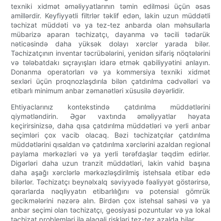
texniki xidmət əməliyyatlarının təmin edilməsi üçün əsas
amillərdir. Keyfiyyətli filtrlər təklif edən, lakin uzun müddətli
təchizat müddəti və ya tez-tez anbarda olan məhsullarla
mübarizə aparan təchizatçı, dayanma və təcili tədarük
nəticəsində daha yüksək dolayı xərclər yarada bilər.
Təchizatçının inventar təcrübələrini, yenidən sifariş nöqtələrini
və tələbatdakı sıçrayışları idarə etmək qabiliyyətini anlayın.
Donanma operatorları və ya kommersiya texniki xidmət
sexləri üçün proqnozlaşdırıla bilən çatdırılma cədvəlləri və
etibarlı minimum anbar zəmanətləri xüsusilə dəyərlidir.
Ehtiyaclarınız kontekstində çatdırılma müddətlərini
qiymətləndirin. Əgər vaxtında əməliyyatlar həyata
keçirirsinizsə, daha qısa çatdırılma müddətləri və yerli anbar
seçimləri çox vacib olacaq. Bəzi təchizatçılar çatdırılma
müddətlərini qısaldan və çatdırılma xərclərini azaldan regional
paylama mərkəzləri və ya yerli tərəfdaşlar təqdim edirlər.
Digərləri daha uzun tranzit müddətləri, lakin vahid başına
daha aşağı xərclərlə mərkəzləşdirilmiş istehsala etibar edə
bilərlər. Təchizatçı beynəlxalq səviyyədə fəaliyyət göstərirsə,
qərarlarda nəqliyyatın etibarlılığını və potensial gömrük
gecikmələrini nəzərə alın. Birdən çox istehsal sahəsi və ya
anbar seçimi olan təchizatçı, geosiyasi pozuntular və ya lokal
təchizat problemləri ilə əlaqəli riskləri tez-tez azalda bilər.