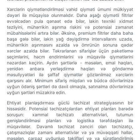
Xərclərin qiymətləndirilməsi vahid qiyməti ümumi mülkiyyət
dəyəri ilə müqayisə olunmalıdır. Daha aşağı qiymətli filtrlər
əvvəlcədən pula qənaət edə bilər, lakin texniki xidmət
tezliyini, mühərrikin aşınma riskini və potensial zəmanət
mübahisələrini artıra bilər. Əksinə, premium filtrlər daha baha
başa gələ bilər, lakin yağ dəyişdirmə intervallarını uzada,
mühərrikin aşınmasını azalda və ömrünün sonuna qədər
xərclər azalda bilər. Təkrarlanan sifarişlər üçün paketləmə
seçimlərini, həcm endirimlərini və müqavilə qiymətlərini
nəzərdən keçirin. Aydın şərtlərlə - məsələn, emal haqları,
yenidən anbara yerləşdirmə haqları və göndərmə
məsuliyyətləri ilə şəffaf qiymətlər gözlənilməz xərclərin
qarşısını alır. Minimum sifariş miqdarı və büdcə dövrlərinizə
uyğun ödəniş şərtləri də daxil olmaqla, satınalma dövrlərinizə
uyğun şərtləri müzakirə edin.
Ehtiyat planlaşdırması güclü təchizat strategiyasının bir
hissəsidir. Potensial təchizatçılardan ehtiyat planları barədə
soruşun: xammal təchizatı alternativləri, tutumun
genişləndirilməsi planları və logistika tərəfdaşları ilə
müqavilələr. Davamlı təchizat zənciri olan təchizatçı,
çatışmazlıqlar zamanı alternativlər və ya müvəqqəti həllər,
məsələn, çarpaz uyğunluq təklifləri və ya sürətləndirilmiş