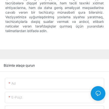
təcrübələrə diqqət yetirməklə, həm təcili texniki xidmət
ehtiyaclarına, həm də daha geniş əməliyyat məqsədlərinə
cavab verən bir təchizatçı münasibəti qura bilərsiniz.
Vəziyyətinizə uyğunlaşdırılmış yoxlama siyahısı yaratmaq,
təchizatçılarla dəqiq suallar vermək və ardıcıl, etibarlı
nəticələr verən tərəfdaşlıqlar qurmaq üçün yuxarıdakı
təlimatlardan istifadə edin.
Bizimlə əlaqə qurun
Ad
E-Poçt