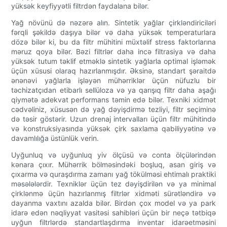
yüksək keyfiyyətli filtrdən faydalana bilər.
Yağ növünü də nəzərə alın. Sintetik yağlar çirkləndiriciləri
fərqli şəkildə daşıya bilər və daha yüksək temperaturlara
dözə bilər ki, bu da filtr mühitini müxtəlif stress faktorlarına
məruz qoya bilər. Bəzi filtrlər daha incə filtrasiya və daha
yüksək tutum təklif etməklə sintetik yağlarla optimal işləmək
üçün xüsusi olaraq hazırlanmışdır. Əksinə, standart şəraitdə
ənənəvi yağlarla işləyən mühərriklər üçün nüfuzlu bir
təchizatçıdan etibarlı sellüloza və ya qarışıq filtr daha aşağı
qiymətə adekvat performans təmin edə bilər. Texniki xidmət
cədvəliniz, xüsusən də yağ dəyişdirmə tezliyi, filtr seçiminə
də təsir göstərir. Uzun drenaj intervalları üçün filtr mühitində
və konstruksiyasında yüksək çirk saxlama qabiliyyətinə və
davamlılığa üstünlük verin.
Uyğunluq və uyğunluq yiv ölçüsü və conta ölçülərindən
kənara çıxır. Mühərrik bölməsindəki boşluq, asan giriş və
çıxarma və quraşdırma zamanı yağ tökülməsi ehtimalı praktiki
məsələlərdir. Texniklər üçün tez dəyişdirilən və ya minimal
çirklənmə üçün hazırlanmış filtrlər xidməti sürətləndirə və
dayanma vaxtını azalda bilər. Birdən çox model və ya park
idarə edən nəqliyyat vasitəsi sahibləri üçün bir neçə tətbiqə
uyğun filtrlərdə standartlaşdırma inventar idarəetməsini