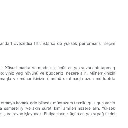
standart əvəzedici filtr, istərsə də yüksək performanslı seçim
ibdir. Xüsusi marka və modeliniz üçün ən yaxşı variantı tapmaq
 etdiyiniz yağ növünü və büdcənizi nəzərə alın. Mühərrikinizin
 almaqla və mühərrikinizin ömrünü uzatmaqla uzun müddətdə
əmin etməyə kömək edə biləcək müntəzəm texniki qulluqun vacib
a səmərəliliyi və axın sürəti kimi amilləri nəzərə alın. Yüksək
ış və rəvan işləyəcək. Ehtiyaclarınız üçün ən yaxşı yağ filtrini