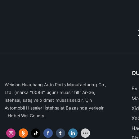
QU
Weixian Huachang Auto Parts Manufacturing Co.,
Ev
Ltd.
(marka "0086" üçün) müasir filtr Ar-Ge,
Mə
istehsal, satış və xidmət müəssisəsidir, Çin
Avtomobil Hissələri İstehsalat Bazasında yerləşir
Xi
- Hebei Wei County.
Xə
Ha
Biz