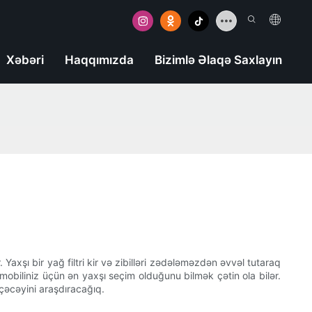
Xəbəri
Haqqımızda
Bizimlə Əlaqə Saxlayın
Yaxşı bir yağ filtri kir və zibilləri zədələməzdən əvvəl tutaraq
omobiliniz üçün ən yaxşı seçim olduğunu bilmək çətin ola bilər.
eçəcəyini araşdıracağıq.