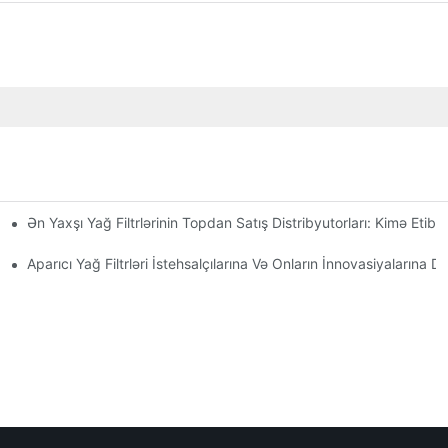
Ən Yaxşı Yağ Filtrlərinin Topdan Satış Distribyutorları: Kimə Etiba
 Və Fəndlər
Aparıcı Yağ Filtrləri İstehsalçılarına Və Onların İnnovasiyalarına D