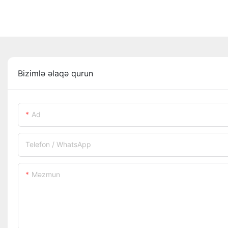
Bizimlə əlaqə qurun
Ad
Telefon / WhatsApp
Məzmun