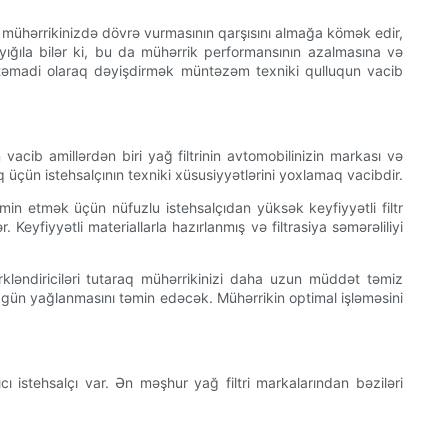
rin mühərrikinizdə dövrə vurmasının qarşısını almağa kömək edir,
yığıla bilər ki, bu da mühərrik performansının azalmasına və
 mütəmadi olaraq dəyişdirmək müntəzəm texniki qulluqun vacib
acib amillərdən biri yağ filtrinin avtomobilinizin markası və
q üçün istehsalçının texniki xüsusiyyətlərini yoxlamaq vacibdir.
təmin etmək üçün nüfuzlu istehsalçıdan yüksək keyfiyyətli filtr
eyfiyyətli materiallarla hazırlanmış və filtrasiya səmərəliliyi
 çirkləndiriciləri tutaraq mühərrikinizi daha uzun müddət təmiz
zgün yağlanmasını təmin edəcək. Mühərrikin optimal işləməsini
ıcı istehsalçı var. Ən məşhur yağ filtri markalarından bəziləri