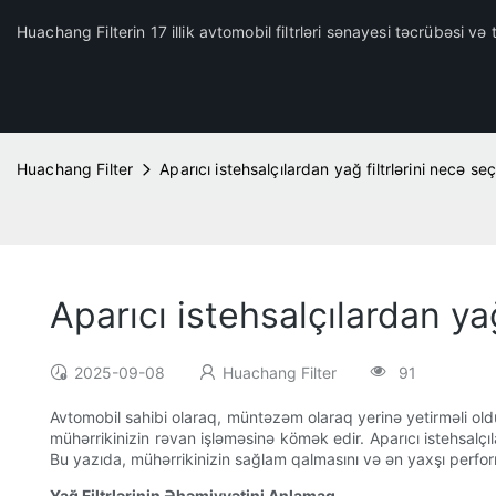
Huachang Filterin 17 illik avtomobil filtrləri sənayesi təcrübəsi və t
Huachang Filter
Aparıcı istehsalçılardan yağ filtrlərini necə s
Aparıcı istehsalçılardan ya
2025-09-08
Huachang Filter
91
Avtomobil sahibi olaraq, müntəzəm olaraq yerinə yetirməli olduğ
mühərrikinizin rəvan işləməsinə kömək edir. Aparıcı istehsalçı
Bu yazıda, mühərrikinizin sağlam qalmasını və ən yaxşı perform
Yağ Filtrlərinin Əhəmiyyətini Anlamaq