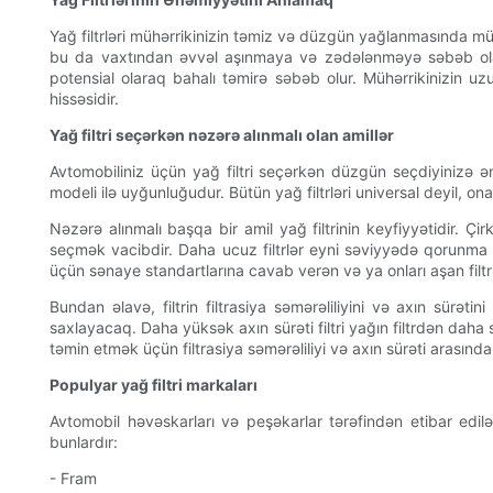
Yağ filtrləri mühərrikinizin təmiz və düzgün yağlanmasında mühü
bu da vaxtından əvvəl aşınmaya və zədələnməyə səbəb ola bil
potensial olaraq bahalı təmirə səbəb olur. Mühərrikinizin u
hissəsidir.
Yağ filtri seçərkən nəzərə alınmalı olan amillər
Avtomobiliniz üçün yağ filtri seçərkən düzgün seçdiyinizə əm
modeli ilə uyğunluğudur. Bütün yağ filtrləri universal deyil, o
Nəzərə alınmalı başqa bir amil yağ filtrinin keyfiyyətidir. Çi
seçmək vacibdir. Daha ucuz filtrlər eyni səviyyədə qorunma təm
üçün sənaye standartlarına cavab verən və ya onları aşan filtrl
Bundan əlavə, filtrin filtrasiya səmərəliliyini və axın sürəti
saxlayacaq. Daha yüksək axın sürəti filtri yağın filtrdən da
təmin etmək üçün filtrasiya səmərəliliyi və axın sürəti arasında
Populyar yağ filtri markaları
Avtomobil həvəskarları və peşəkarlar tərəfindən etibar edilən 
bunlardır:
- Fram