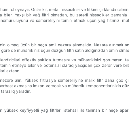
m rol oynayır. Onlar kir, metal hissəciklər və lil kimi çirkləndiricilə
ər. Yaxşı bir yağ filtri olmadan, bu zərərli hissəciklər zamanla 
zunömürlülüyünü və səmərəliliyini təmin etmək üçün yağ filtrinizi
in olmaq üçün bir neçə amil nəzərə alınmalıdır. Nəzərə alınmalı ən v
na görə də mühərrikiniz üçün düzgün filtri satın aldığınızdan əmin olma
rkləndiriciləri effektiv şəkildə tutmasını və mühərrikinizi qorumasını 
in etməyə bilər və potensial olaraq yaxşıdan çox zərər verə bilər. K
əri axtarın.
ni nəzərə alın. Yüksək filtrasiya səmərəliliyinə malik filtr daha çox
ha sərbəst axmasına imkan verəcək və mühərrik komponentlərinizin dü
 tarazlıq yaradın.
yüksək keyfiyyətli yağ filtrləri istehsalı ilə tanınan bir neçə apar