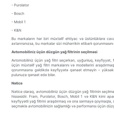
- Purolator
- Bosch
- Mobil 1
- K&N
Bu markaların hər biri müxtəlif ehtiyac və üstünlüklərə cavab
axtarırsınızsa, bu markalar sizi mühərrikin etibarlı qorunmasını
Avtomobiliniz üçün düzgün yağ filtrinin seçilməsi
Avtomobiliniz üçün yağ filtri seçərkən, uyğunluq, keyfiyyət, 
üçün müxtəlif yağ filtri markalarını və modellərini araşdırma
qorunmasına gəldikdə keyfiyyətə qənaət etməyin – yüksək 
pulunuza qənaət edə bilər.
Nəticə
Nəticə olaraq, avtomobiliniz üçün düzgün yağ filtrinin seçil
hissəsidir. Fram, Purolator, Bosch, Mobil 1 və K&N kimi aparıc
keyfiyyətli yağ filtrini araşdırmaq və ona sərmayə qoymaqla, si
seçməklə avtomobilinizin sağlamlığı və performansı üçün düz