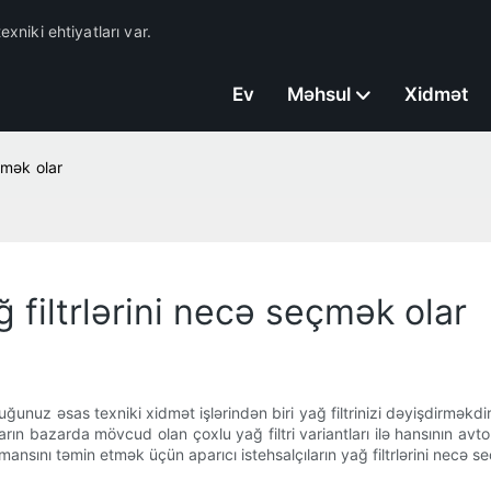
exniki ehtiyatları var.
Ev
Məhsul
Xidmət
eçmək olar
ğ filtrlərini necə seçmək olar
unuz əsas texniki xidmət işlərindən biri yağ filtrinizi dəyişdirməkdir. 
ların bazarda mövcud olan çoxlu yağ filtri variantları ilə hansının avt
ansını təmin etmək üçün aparıcı istehsalçıların yağ filtrlərini necə s