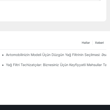
Hallar
Xəbəri
r Etməli?
Avtomobilinizin Modeli Üçün Düzgün Yağ Filtrinin Seçilməsi: Əsas
iqqət
Yağ Filtri Təchizatçılar: Biznesiniz Üçün Keyfiyyətli Məhsullar Tap