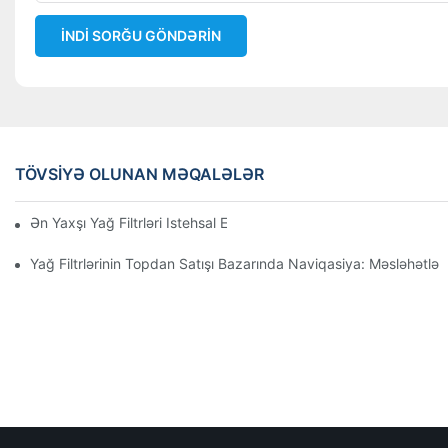
İNDI SORĞU GÖNDƏRIN
TÖVSIYƏ OLUNAN MƏQALƏLƏR
Ən Yaxşı Yağ Filtrləri Istehsal Edən Şirkətlər: Hərtərəfli Baxış
Yağ Filtrlərinin Topdan Satışı Bazarında Naviqasiya: Məsləhətlər