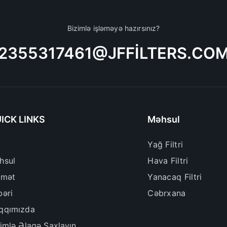
Bizimlə işləməyə hazırsınız?
2355317461@JFFILTERS.CO
ICK LINKS
Məhsul
Yağ Filtri
hsul
Hava Filtri
dmət
Yanacaq Filtri
bəri
Cəbrxana
qqımızda
imlə Əlaqə Saxlayın