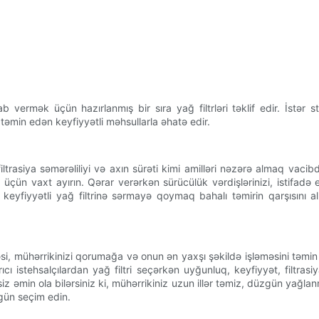
 vermək üçün hazırlanmış bir sıra yağ filtrləri təklif edir. İstər 
 təmin edən keyfiyyətli məhsullarla əhatə edir.
filtrasiya səmərəliliyi və axın sürəti kimi amilləri nəzərə almaq vac
q üçün vaxt ayırın. Qərar verərkən sürücülük vərdişlərinizi, istifadə
keyfiyyətli yağ filtrinə sərmayə qoymaq bahalı təmirin qarşısını
məsi, mühərrikinizi qorumağa və onun ən yaxşı şəkildə işləməsini t
ı istehsalçılardan yağ filtri seçərkən uyğunluq, keyfiyyət, filtrasiy
z əmin ola bilərsiniz ki, mühərrikiniz uzun illər təmiz, düzgün yağlanm
gün seçim edin.