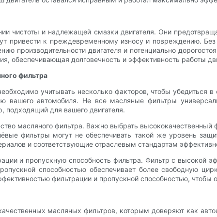
и чистоты и надлежащей смазки двигателя. Они предотвращаю
гут привести к преждевременному износу и повреждению. Без
ению производительности двигателя и потенциально дорогост
ия, обеспечивающая долговечность и эффективность работы дв
яного фильтра
еобходимо учитывать несколько факторов, чтобы убедиться в
ю вашего автомобиля. Не все масляные фильтры универсал
р, подходящий для вашего двигателя.
ество масляного фильтра. Важно выбрать высококачественный 
шёвые фильтры могут не обеспечивать такой же уровень защи
териалов и соответствующие отраслевым стандартам эффективн
рации и пропускную способность фильтра. Фильтр с высокой 
пропускной способностью обеспечивает более свободную ци
ффективностью фильтрации и пропускной способностью, чтобы о
ачественных масляных фильтров, которым доверяют как автол