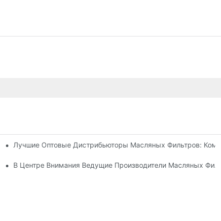
Лучшие Оптовые Дистрибьюторы Масляных Фильтров: Кому
есторонний Обзор
оветы И Рекомендации
В Центре Внимания Ведущие Производители Масляных Фил