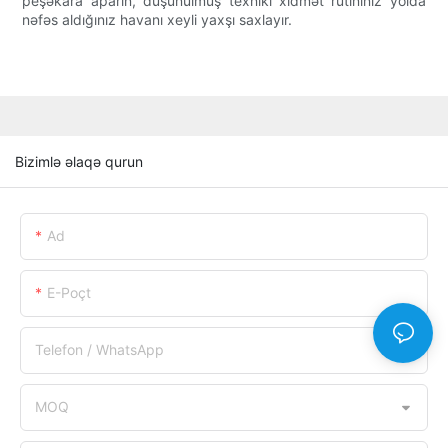
peşəkara aparın, düşünülmüş texniki xidmət rutininiz yolda
nəfəs aldığınız havanı xeyli yaxşı saxlayır.
Bizimlə əlaqə qurun
Ad
E-Poçt
Telefon / WhatsApp
MOQ