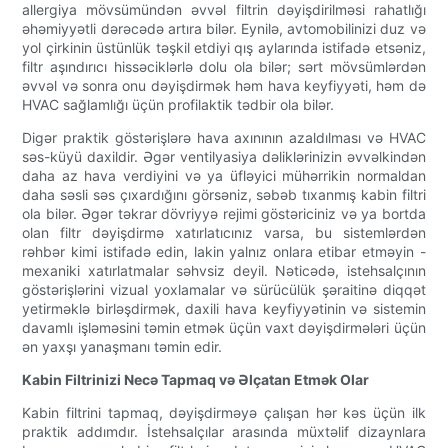
allergiya mövsümündən əvvəl filtrin dəyişdirilməsi rahatlığı
əhəmiyyətli dərəcədə artıra bilər. Eynilə, avtomobilinizi duz və
yol çirkinin üstünlük təşkil etdiyi qış aylarında istifadə etsəniz,
filtr aşındırıcı hissəciklərlə dolu ola bilər; sərt mövsümlərdən
əvvəl və sonra onu dəyişdirmək həm hava keyfiyyəti, həm də
HVAC sağlamlığı üçün profilaktik tədbir ola bilər.
Digər praktik göstərişlərə hava axınının azaldılması və HVAC
səs-küyü daxildir. Əgər ventilyasiya dəliklərinizin əvvəlkindən
daha az hava verdiyini və ya üfləyici mühərrikin normaldan
daha səsli səs çıxardığını görsəniz, səbəb tıxanmış kabin filtri
ola bilər. Əgər təkrar dövriyyə rejimi göstəriciniz və ya bortda
olan filtr dəyişdirmə xatırlatıcınız varsa, bu sistemlərdən
rəhbər kimi istifadə edin, lakin yalnız onlara etibar etməyin -
mexaniki xatırlatmalar səhvsiz deyil. Nəticədə, istehsalçının
göstərişlərini vizual yoxlamalar və sürücülük şəraitinə diqqət
yetirməklə birləşdirmək, daxili hava keyfiyyətinin və sistemin
davamlı işləməsini təmin etmək üçün vaxt dəyişdirmələri üçün
ən yaxşı yanaşmanı təmin edir.
Kabin Filtrinizi Necə Tapmaq və Əlçatan Etmək Olar
Kabin filtrini tapmaq, dəyişdirməyə çalışan hər kəs üçün ilk
praktik addımdır. İstehsalçılar arasında müxtəlif dizaynlara