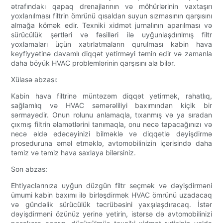
ətrafındakı qapaq drenajlarının və möhürlərinin vaxtaşırı
yoxlanılması filtrin ömrünü qısaldan suyun sızmasının qarşısını
almağa kömək edir. Texniki xidmət jurnalının aparılması və
sürücülük şərtləri və fəsilləri ilə uyğunlaşdırılmış filtr
yoxlamaları üçün xatırlatmaların qurulması kabin hava
keyfiyyətinə davamlı diqqət yetirməyi təmin edir və zamanla
daha böyük HVAC problemlərinin qarşısını ala bilər.
Xülasə abzası:
Kabin hava filtrinə müntəzəm diqqət yetirmək, rahatlıq,
sağlamlıq və HVAC səmərəliliyi baxımından kiçik bir
sərmayədir. Onun rolunu anlamaqla, tıxanmış və ya sıradan
çıxmış filtrin əlamətlərini tanımaqla, onu necə tapacağınızı və
necə əldə edəcəyinizi bilməklə və diqqətlə dəyişdirmə
proseduruna əməl etməklə, avtomobilinizin içərisində daha
təmiz və təmiz hava saxlaya bilərsiniz.
Son abzas:
Ehtiyaclarınıza uyğun düzgün filtr seçmək və dəyişdirməni
ümumi kabin baxımı ilə birləşdirmək HVAC ömrünü uzadacaq
və gündəlik sürücülük təcrübəsini yaxşılaşdıracaq. İstər
dəyişdirməni özünüz yerinə yetirin, istərsə də avtomobilinizi