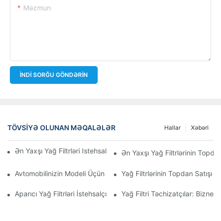
Məzmun
İNDI SORĞU GÖNDƏRIN
TÖVSIYƏ OLUNAN MƏQALƏLƏR
Hallar
Xəbəri
Ən Yaxşı Yağ Filtrləri Istehsal Edən Şirkətlər: Hərtərəfli Baxış
Ən Yaxşı Yağ Filtrlərinin Topdan
Avtomobilinizin Modeli Üçün Düzgün Yağ Filtrinin Seçilməsi: Əsa
Yağ Filtrlərinin Topdan Satışı 
Aparıcı Yağ Filtrləri İstehsalçılarına Və Onların İnnovasiyalarına D
Yağ Filtri Təchizatçılar: Biznes