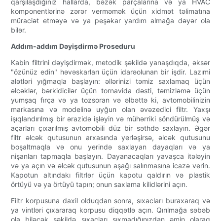
qarşılaşdığınız hallarda, bəzək parçalarına və ya HVAC
komponentlərinə zərər verməmək üçün xidmət təlimatına
müraciət etməyə və ya peşəkar yardım almağa dəyər ola
bilər.
Addım-addım Dəyişdirmə Proseduru
Kabin filtrini dəyişdirmək, metodik şəkildə yanaşdıqda, əksər
"özünüz edin" həvəskarları üçün idarəolunan bir işdir. Lazımi
alətləri yığmaqla başlayın: əllərinizi təmiz saxlamaq üçün
əlcəklər, bərkidicilər üçün tornavida dəsti, təmizləmə üçün
yumşaq fırça və ya tozsoran və əlbəttə ki, avtomobilinizin
markasına və modelinə uyğun olan əvəzedici filtr. Yaxşı
işıqlandırılmış bir ərazidə işləyin və mühərriki söndürülmüş və
açarları çıxarılmış avtomobili düz bir səthdə saxlayın. Əgər
filtr əlcək qutusunun arxasında yerləşirsə, əlcək qutusunu
boşaltmaqla və onu yerində saxlayan dayaqları və ya
nişanları tapmaqla başlayın. Dayanacaqları yavaşca itələyin
və ya açın və əlcək qutusunun aşağı salınmasına icazə verin.
Kapotun altındakı filtrlər üçün kapotu qaldırın və plastik
örtüyü və ya örtüyü tapın; onun saxlama kilidlərini açın.
Filtr korpusuna daxil olduqdan sonra, sıxacları buraxaraq və
ya vintləri çıxararaq korpusu diqqətlə açın. Qırılmağa səbəb
ola biləcək şəkildə sıxacları sıxmadığınızdan əmin olaraq