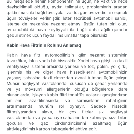
Bu məqalədə həmin komponentin nə üçün, nə vaxt və necə
dəyişdirilməli olduğu, aydın təlimatlar, problemlərin aradan
qaldırılması ilə bağlı tövsiyələr və düzgün əvəzedicini seçmək
üçün tövsiyələr verilmişdir. İstər təcrübəli avtomobil sahibi,
istərsə də mexanikə nəzarət etməyi üstün tutan biri olun,
avtomobildəki hava keyfiyyəti ilə bağlı daha ağıllı qərarlar
qəbul etmək üçün faydalı məlumatlar tapa bilərsiniz.
Kabin Hava Filtrinin Rolunu Anlamaq
Kabin hava filtri avtomobilinizin iqlim nəzarət sisteminin
təvazökar, lakin vacib bir hissəsidir. Xarici hava girişi ilə daxili
ventilyasiya sistemi arasında yerləşir və toz, polen, yol çirki,
işlənmiş his və digər hava hissəciklərini avtomobilinizin
yaşayış sahəsinə daxil olmazdan əvvəl tutmaq üçün çalışır.
Müasir nəqliyyat vasitələrində, xüsusən də şəhər yerlərində
və ya mövsümi allergenlərin olduğu bölgələrdə idarə
olunanlarda, işləyən kabin filtri tənəffüs yollarını qıcıqlandıran
amillərin azaldılmasında və sərnişinlərin rahatlığının
artırılmasında mühüm rol oynayır. Sadəcə hissəcik
filtrasiyasından əlavə, bir çox filtrlər sıx nəqliyyat
vasitələrindən və ya sənaye sahələrindən kabinəyə sıza bilən
qoxuları və qaz çirkləndiricilərini azaltmaq üçün
aktivləşdirilmiş karbon təbəqələrini ehtiva edir.