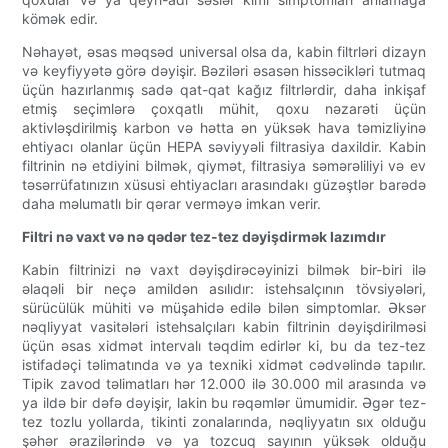
kömək edir.
Nəhayət, əsas məqsəd universal olsa da, kabin filtrləri dizayn
və keyfiyyətə görə dəyişir. Bəziləri əsasən hissəcikləri tutmaq
üçün hazırlanmış sadə qat-qat kağız filtrlərdir, daha inkişaf
etmiş seçimlərə çoxqatlı mühit, qoxu nəzarəti üçün
aktivləşdirilmiş karbon və hətta ən yüksək hava təmizliyinə
ehtiyacı olanlar üçün HEPA səviyyəli filtrasiya daxildir. Kabin
filtrinin nə etdiyini bilmək, qiymət, filtrasiya səmərəliliyi və ev
təsərrüfatınızın xüsusi ehtiyacları arasındakı güzəştlər barədə
daha məlumatlı bir qərar verməyə imkan verir.
Filtri nə vaxt və nə qədər tez-tez dəyişdirmək lazımdır
Kabin filtrinizi nə vaxt dəyişdirəcəyinizi bilmək bir-biri ilə
əlaqəli bir neçə amildən asılıdır: istehsalçının tövsiyələri,
sürücülük mühiti və müşahidə edilə bilən simptomlar. Əksər
nəqliyyat vasitələri istehsalçıları kabin filtrinin dəyişdirilməsi
üçün əsas xidmət intervalı təqdim edirlər ki, bu da tez-tez
istifadəçi təlimatında və ya texniki xidmət cədvəlində tapılır.
Tipik zavod təlimatları hər 12.000 ilə 30.000 mil arasında və
ya ildə bir dəfə dəyişir, lakin bu rəqəmlər ümumidir. Əgər tez-
tez tozlu yollarda, tikinti zonalarında, nəqliyyatın sıx olduğu
şəhər ərazilərində və ya tozcuq sayının yüksək olduğu