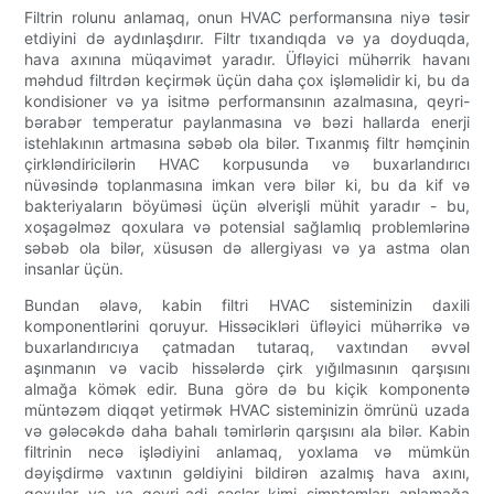
Filtrin rolunu anlamaq, onun HVAC performansına niyə təsir
etdiyini də aydınlaşdırır. Filtr tıxandıqda və ya doyduqda,
hava axınına müqavimət yaradır. Üfləyici mühərrik havanı
məhdud filtrdən keçirmək üçün daha çox işləməlidir ki, bu da
kondisioner və ya isitmə performansının azalmasına, qeyri-
bərabər temperatur paylanmasına və bəzi hallarda enerji
istehlakının artmasına səbəb ola bilər. Tıxanmış filtr həmçinin
çirkləndiricilərin HVAC korpusunda və buxarlandırıcı
nüvəsində toplanmasına imkan verə bilər ki, bu da kif və
bakteriyaların böyüməsi üçün əlverişli mühit yaradır - bu,
xoşagəlməz qoxulara və potensial sağlamlıq problemlərinə
səbəb ola bilər, xüsusən də allergiyası və ya astma olan
insanlar üçün.
Bundan əlavə, kabin filtri HVAC sisteminizin daxili
komponentlərini qoruyur. Hissəcikləri üfləyici mühərrikə və
buxarlandırıcıya çatmadan tutaraq, vaxtından əvvəl
aşınmanın və vacib hissələrdə çirk yığılmasının qarşısını
almağa kömək edir. Buna görə də bu kiçik komponentə
müntəzəm diqqət yetirmək HVAC sisteminizin ömrünü uzada
və gələcəkdə daha bahalı təmirlərin qarşısını ala bilər. Kabin
filtrinin necə işlədiyini anlamaq, yoxlama və mümkün
dəyişdirmə vaxtının gəldiyini bildirən azalmış hava axını,
qoxular və ya qeyri-adi səslər kimi simptomları anlamağa