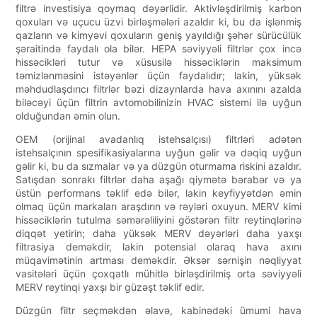
filtrə investisiya qoymaq dəyərlidir. Aktivləşdirilmiş karbon
qoxuları və uçucu üzvi birləşmələri azaldır ki, bu da işlənmiş
qazların və kimyəvi qoxuların geniş yayıldığı şəhər sürücülük
şəraitində faydalı ola bilər. HEPA səviyyəli filtrlər çox incə
hissəcikləri tutur və xüsusilə hissəciklərin maksimum
təmizlənməsini istəyənlər üçün faydalıdır; lakin, yüksək
məhdudlaşdırıcı filtrlər bəzi dizaynlarda hava axınını azalda
biləcəyi üçün filtrin avtomobilinizin HVAC sistemi ilə uyğun
olduğundan əmin olun.
OEM (orijinal avadanlıq istehsalçısı) filtrləri adətən
istehsalçının spesifikasiyalarına uyğun gəlir və dəqiq uyğun
gəlir ki, bu da sızmalar və ya düzgün oturmama riskini azaldır.
Satışdan sonrakı filtrlər daha aşağı qiymətə bərabər və ya
üstün performans təklif edə bilər, lakin keyfiyyətdən əmin
olmaq üçün markaları araşdırın və rəyləri oxuyun. MERV kimi
hissəciklərin tutulma səmərəliliyini göstərən filtr reytinqlərinə
diqqət yetirin; daha yüksək MERV dəyərləri daha yaxşı
filtrasiya deməkdir, lakin potensial olaraq hava axını
müqavimətinin artması deməkdir. Əksər sərnişin nəqliyyat
vasitələri üçün çoxqatlı mühitlə birləşdirilmiş orta səviyyəli
MERV reytinqi yaxşı bir güzəşt təklif edir.
Düzgün filtr seçməkdən əlavə, kabinədəki ümumi hava