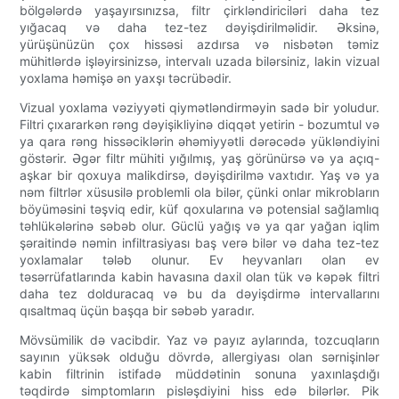
bölgələrdə yaşayırsınızsa, filtr çirkləndiriciləri daha tez
yığacaq və daha tez-tez dəyişdirilməlidir. Əksinə,
yürüşünüzün çox hissəsi azdırsa və nisbətən təmiz
mühitlərdə işləyirsinizsə, intervalı uzada bilərsiniz, lakin vizual
yoxlama həmişə ən yaxşı təcrübədir.
Vizual yoxlama vəziyyəti qiymətləndirməyin sadə bir yoludur.
Filtri çıxararkən rəng dəyişikliyinə diqqət yetirin - bozumtul və
ya qara rəng hissəciklərin əhəmiyyətli dərəcədə yükləndiyini
göstərir. Əgər filtr mühiti yığılmış, yaş görünürsə və ya açıq-
aşkar bir qoxuya malikdirsə, dəyişdirilmə vaxtıdır. Yaş və ya
nəm filtrlər xüsusilə problemli ola bilər, çünki onlar mikrobların
böyüməsini təşviq edir, küf qoxularına və potensial sağlamlıq
təhlükələrinə səbəb olur. Güclü yağış və ya qar yağan iqlim
şəraitində nəmin infiltrasiyası baş verə bilər və daha tez-tez
yoxlamalar tələb olunur. Ev heyvanları olan ev
təsərrüfatlarında kabin havasına daxil olan tük və kəpək filtri
daha tez dolduracaq və bu da dəyişdirmə intervallarını
qısaltmaq üçün başqa bir səbəb yaradır.
Mövsümilik də vacibdir. Yaz və payız aylarında, tozcuqların
sayının yüksək olduğu dövrdə, allergiyası olan sərnişinlər
kabin filtrinin istifadə müddətinin sonuna yaxınlaşdığı
təqdirdə simptomların pisləşdiyini hiss edə bilərlər. Pik