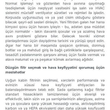
Normal işləməyi və gözlənilən hava axınına qayıtmağı
təsdiqləmək üçün nəqliyyat vasitəsini işə salın və HVAC
sistemini müxtəlif ventilyator sürətləri və rejimləri ilə işlədin.
Korpusda uyğunsuzluq və ya yad cisim olduğunu göstərə
biləcək qeyri-adi səsləri dinləyin. Yeni filtrdən gələn hər hansı
kimyəvi qoxu üçün havanı iyləyin - bu, adətən qısa müddət
üçün normaldır - lakin davamlı qoxular və ya azalmış hava
axını problemi göstərə bilər. Gələcək texniki xidmət
planlaşdırması üçün dəyişdirmə tarixini və yürüşü qeyd edin.
Əgər hər hansı bir məqamda qısqacın qırılması, donmuş
boltlar və ya məhdud giriş ilə bağlı çətinliklərlə qarşılaşsanız,
təsadüfi zədələnmənin qarşısını almaq üçün fasilə vermək və
əlavə məlumat və ya peşəkar kömək axtarmaq ağıllıdır.
Düzgün filtr seçmək və hava keyfiyyətini qorumaq üçün
məsləhətlər
Uyğun kabin filtrinin seçilməsi, xərclərin performansla və
evinizin xüsusi hava keyfiyyəti ehtiyacları ilə
balanslaşdırılmasını tələb edir. Sadə qatlanmış kağız filtrlər
standart hissəciklərin təmizlənməsi üçün əlverişli və
effektivdir, lakin sizin və ya sərnişinlərinizin allergiyası, astma
və ya qoxulara qarşı yüksək həssaslığı varsa, aktivləşdirilmiş
karbon və ya HEPA ekvivalenti olan daha yüksək keyfiyyətli