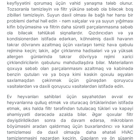
keyfiyyətini qorumaq üçün vahid yanaşma tələb olunur.
Tozsoranla təmizləyin və filtr yükünə səbəb ola biləcək boş
zibilləri təmizləyin. Suyun daxil olması ilə bağlı hər hansı bir
problemi dərhal həll edin - nəm xalçalar və ya suyun yığılması
kifin böyüməsinə və filtrin daha sürətli parçalanmasına səbəb
ola biləcək təhlükəli siqnallardır. Qızdırıcıdan və ya
kondisionerdən istifadə edərkən, köhnəlmiş daxili havanın
təkrar dövranını azaltmaq üçün vaxtaşırı təmiz hava qəbulu
rejiminə keçin; lakin, ağır çirklənmə hadisələri və ya yüksək
allergen günlərində təkrar dövriyyə rejimi xarici
çirkləndiricilərin qəbulunu məhdudlaşdıra bilər. Materialların
qoxuya səbəb olan parçalanmasını azaltmaq və kabinədə
benzin qutuları və ya boya kimi kəskin qoxulu əşyaları
saxlamaqdan çəkinmək üçün günəşdən qoruyucu
vasitələrdən və daxili qoruyucu vasitələrdən istifadə edin.
Ev heyvanları sahibləri üçün səyahətdən əvvəl ev
heyvanlarına qulluq etmək və oturacaq örtüklərindən istifadə
etmək, əks halda filtr tərəfindən tutulacaq tükləri və kəpəyi
əhəmiyyətli dərəcədə azalda bilər. Əgər qoxular filtr
dəyişdirildikdən sonra da davam edərsə, mikrobların
böyüməsini aradan qaldırmaq üçün buxarlandırıcı və kanal
təmizləməsi də daxil olmaqla daha əhatəli HVAC
təmizlənməsini nəzərdən keçirin. Qapıların və ön şüşənin