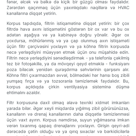
fənər, əlcək və bəlkə də kiçik bir güzgü olması faydalıdır.
Zərərdən qaçınmaq üçün yaxınlıqdakı naqillərə və HVAC
kanallarına diqqət yetirin.
Korpus tapdıqda, filtrin istiqamətinə diqqət yetirin: bir çox
filtrdə hava axını istiqamətini göstərən bir ox var və bu ox
adətən aşağıya və ya kabinəyə doğru yönəlir. Əgər ox
yoxdursa, möhürlənmiş və ya çap olunmuş axın istiqaməti
üçün filtr çərçivəsini yoxlayın və ya köhnə filtrin korpusda
necə yerləşdiyini müəyyən etmək üçün onu müşahidə edin.
Filtrin necə yerləşdiyini sənədləşdirmək - ya telefonla çəkilmiş
tez bir fotoşəkillə, ya da mövqeyi qeyd etməklə - funksiyanı
poza biləcək yenidən quraşdırma səhvlərinin qarşısını alır.
Köhnə filtri çıxarmazdan əvvəl, bölmədəki hər hansı boş zibili
yumşaq fırça və ya tozsoranla təmizləmək faydalıdır. Bu,
korpus açıldıqda çirkin ventilyasiya sisteminə düşmə
ehtimalını azaldır.
Filtr korpusuna daxil olmaq əlavə texniki xidmət imkanları
yarada bilər. Əgər xeyli miqdarda yığılmış zibil görürsünüzsə,
kanalların və drenaj kanallarının daha diqqətlə təmizlənməsi
üçün vaxt ayırın. Korpus nəmdirsə, suyun yığılmasına imkan
verən tıxanmış qapaq drenajlarını yoxlayın. Girişin qeyri-adi
dərəcədə çətin olduğu və ya qırıq sıxaclar və bərkidicilərlə