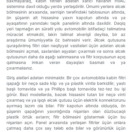
baxmayaraq, kabin filtrləri adətən xarici havanın HVAC
sisteminə daxil olduğu yerdə yerləşdirilir. Ümumi yerlərə əlcək
bölməsinin arxasında, sərnişin tərəfindəki tablosunun altında,
ön şüşənin alt hissəsinə yaxın kapotun altında və ya
ayaqaltının yanındakı təpik panelinin altında daxildir. Dəqiq
yeri tapmağın ən sürətli yolu avtomobilin istifadəçi təlimatına
müraciət etməkdir, lakin təlimat əlverişli deyilsə, bir az
araşdırma ümumiyyətlə öz bəhrəsini verir. Əlcək qutusuna
quraşdırılmış filtri olan nəqliyyat vasitələri üçün adətən əlcək
bölməsini açmalı, saxlanılan əşyaları çıxarmalı və sonra əlcək
qutusunun daha da aşağı salınmasına və filtr korpusunun açıq
qalmasına imkan verən dayaqları basmalı və ya
çıxarmalısınız.
Giriş alətləri adətən minimaldır. Bir çox avtomobildə kabin filtri
qapağı bir neçə sadə klip və ya plastik vintlə bərkidilir; yastı
başlı tornavida və ya Phillips başlı tornavida tez-tez bu işi
görür. Bəzi modellərdə, bəzək hissəsini tutan bir neçə vinti
çıxarmaq və ya işıqlı əlcək qutusu üçün elektrik konnektorunu
ayırmaq lazım ola bilər. Filtr kapotun altında olduqda, ön
şüşənin qapağının yaxınlığında nişanları olan düzbucaqlı
plastik örtük axtarın; filtr bölməsini göstərmək üçün bu
nişanları açın. Panel arxasında yerləşən filtrlər üçün onlara
çatmaq daha çox səy tələb edə bilər və görünürlük üçün