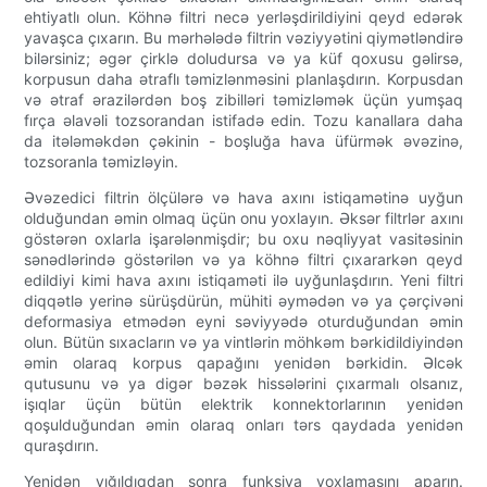
ehtiyatlı olun. Köhnə filtri necə yerləşdirildiyini qeyd edərək
yavaşca çıxarın. Bu mərhələdə filtrin vəziyyətini qiymətləndirə
bilərsiniz; əgər çirklə doludursa və ya küf qoxusu gəlirsə,
korpusun daha ətraflı təmizlənməsini planlaşdırın. Korpusdan
və ətraf ərazilərdən boş zibilləri təmizləmək üçün yumşaq
fırça əlavəli tozsorandan istifadə edin. Tozu kanallara daha
da itələməkdən çəkinin - boşluğa hava üfürmək əvəzinə,
tozsoranla təmizləyin.
Əvəzedici filtrin ölçülərə və hava axını istiqamətinə uyğun
olduğundan əmin olmaq üçün onu yoxlayın. Əksər filtrlər axını
göstərən oxlarla işarələnmişdir; bu oxu nəqliyyat vasitəsinin
sənədlərində göstərilən və ya köhnə filtri çıxararkən qeyd
edildiyi kimi hava axını istiqaməti ilə uyğunlaşdırın. Yeni filtri
diqqətlə yerinə sürüşdürün, mühiti əymədən və ya çərçivəni
deformasiya etmədən eyni səviyyədə oturduğundan əmin
olun. Bütün sıxacların və ya vintlərin möhkəm bərkidildiyindən
əmin olaraq korpus qapağını yenidən bərkidin. Əlcək
qutusunu və ya digər bəzək hissələrini çıxarmalı olsanız,
işıqlar üçün bütün elektrik konnektorlarının yenidən
qoşulduğundan əmin olaraq onları tərs qaydada yenidən
quraşdırın.
Yenidən yığıldıqdan sonra funksiya yoxlamasını aparın.