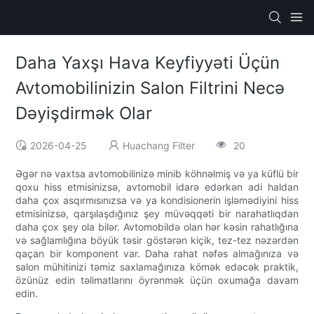
Daha Yaxşı Hava Keyfiyyəti Üçün
Avtomobilinizin Salon Filtrini Necə
Dəyişdirmək Olar
2026-04-25
Huachang Filter
20
Əgər nə vaxtsa avtomobilinizə minib köhnəlmiş və ya küflü bir
qoxu hiss etmisinizsə, avtomobil idarə edərkən adi haldan
daha çox asqırmısınızsa və ya kondisionerin işləmədiyini hiss
etmisinizsə, qarşılaşdığınız şey müvəqqəti bir narahatlıqdan
daha çox şey ola bilər. Avtomobildə olan hər kəsin rahatlığına
və sağlamlığına böyük təsir göstərən kiçik, tez-tez nəzərdən
qaçan bir komponent var. Daha rahat nəfəs almağınıza və
salon mühitinizi təmiz saxlamağınıza kömək edəcək praktik,
özünüz edin təlimatlarını öyrənmək üçün oxumağa davam
edin.